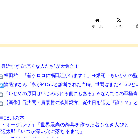
ホーム
RSS
身近すぎる“厄介な人たち”が大集合！
福田雄一「新ケロロに福田組が出ます！」→爆死 ちいかわの監
渡邊渚さん「私がPTSDと診断された当時、世間はまだPTSD
「いじめの原因はいじめられる側にもある」←なんでこの至極当
【画像】元大関・貴景勝の湊川親方、誕生日を迎え『誰！？』と
北海道江別大学生殺人事件、主犯格の川口被告(19)に無期懲役の
6年08月の本
【佐賀】「神社に外国人が住み着いている」と通報 不法残留で
ラ・オーグルヴィ『世界最高の辞典を作った名もなき人びと
日本などのSNSを埋め尽くす「釜山病」とは？「ソウル病」に
野辺太郎『いつか深い穴に落ちるまで』