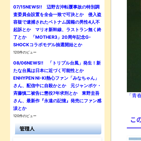
07/15NEWS!! 辺野古沖転覆事故の特別調
査委員会設置を全会一致で可決とか 侵入盗
容疑で逮捕されたベトナム国籍の男性4人不
起訴とか マリオ新幹線、ラストラン無く終
了とか 「MOTHER3」20周年記念G-
SHOCKコラボモデル抽選開始とか
120件のビュー
08/06NEWS!! 「トリプル台風」発生！新
たな台風は日本に近づく可能性とか
ENHYPEN NI-KI熱心ファン「みなちゃん」
さん、配信中に自殺かとか 元ジャンポケ・
斉藤慎二被告に懲役7年求刑とか 東野圭吾
「青春
さん、最新作『永遠の記憶』発売にファン感
涙とか
120件のビュー
こ
管理人