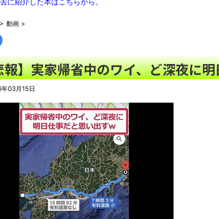
ウード&ギターで奏でるFF5「古代図書館」！
NEW!
去に紹介した本はこちらから。
【画像】JK「なぁこれウチの気持ちやねん、全部食べてな！」
N
>
動画
>
【悲報】生成AI、メモリやSSDだけでなく「マザーボード」ま
【動画】泳いでいる途中で足がつく事に気付いたチワワが可愛す
ジャンポケ斉藤「同意があったんです。本当です。信じて下さい
悲報】実家帰省中のワイ、ど深夜に明
豚汁がたいへん好きなのだが、最近見かけるようになった豚
マストだ」「自分の理想はこれだ！」
NEW!
6年03月15日
レトロパソコンの雑誌掲載プログラムリストを打ち込んだゲーム
積水ハウス「地面師に55億円騙し取られた…」 ワイ「はえーか
【動画】高速道路を走行中の車からリアガラスが飛んでくる事故(ﾟ
「これで11万取られたの!?」あるX民が玄関ドアノブの修理を
「題名のない音楽会」ゲーム音楽批判から36年 ～因果な逆転
50歳になりました
凡庸な悪
お前らの身体の悩み教えてくれ
『FF15』が発売10周年！ノクティスフィギュアなどが当たる記