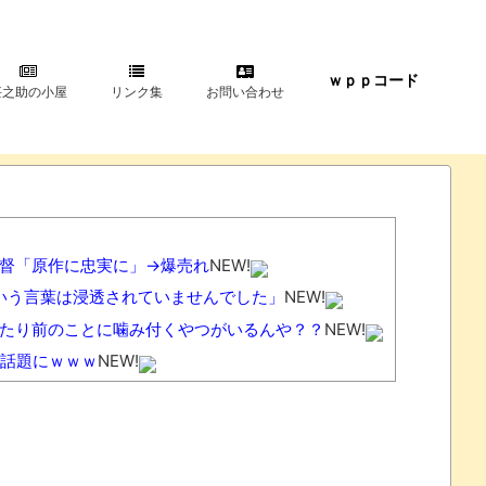
ｗｐｐコード
甚之助の小屋
リンク集
お問い合わせ
督「原作に忠実に」→爆売れ
NEW!
という言葉は浸透されていませんでした」
NEW!
たり前のことに噛み付くやつがいるんや？？
NEW!
話題にｗｗｗ
NEW!
判決
NEW!
ネパール国籍の男逮捕
NEW!
続く新ワード！
NEW!