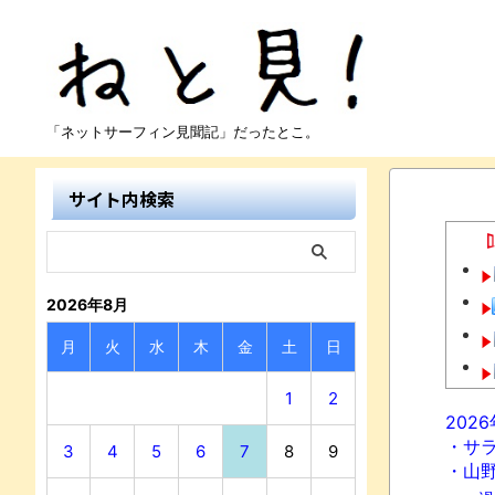
「ネットサーフィン見聞記」だったとこ。
サイト内検索
2026年8月
月
火
水
木
金
土
日
1
2
202
・サ
3
4
5
6
7
8
9
・山