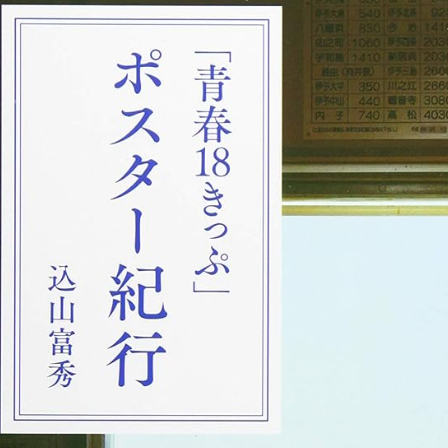
全方位青い芝包囲網すぎて色々見失う、新しい仕事観
見ていると！悲しくなってしまう猫の画像の数々！！
red by livedoor 相互RSS