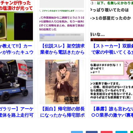
か教えて!!】カー
【伝説スレ】架空請求
【ストーカー】双眼
ンが作ったキュウ
業者から電話きたから
で家の中覗いてくる
塩漬けが光ってる
特定したらとんでもな
の家に突入してみた
が・・・
い事になったw
ww【安価】
ガラリー】アーケ
【面白】帰宅部の部長
【暴露】誰も言わな
筐体を路上走行可
になったから帰宅部ポ
○○業界の激ヤバ裏
魔改造したビルダ
スター作ってみた結
情！
見されるｗｗｗ
果！