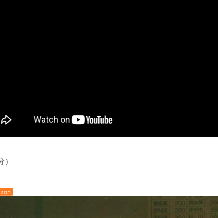
新装版「ご冗談でしょう、ファインマンさん（上）（下）」発売
【画像】整形で2400万円超えの美女、水着グラビアに挑戦
歴ログは10周年ですがnoteに引っ越します
進撃の巨人シーズン7 ファイナルシーズンの感想
TBS「マツコの知らない世界」スタグル特集でほとんど紹介さ
時代の流れ
【衝撃】道志村の骨や服、沢の上流から流されてきた可能性・・
オーストラリアの男性飛行家 太平洋横断飛行
【中国】パトカーの前で好演技www当たり屋やお煽り運転など
「ム、ムリです・・・」メガネ美人ナースに入院中のオレのオナ
「ム、ムリです・・・」メガネ美人ナースに入院中のオレのオナ
分）
ナチスドイツは何故バルバロッサ作戦とかいう無茶に踏み切って
ブログお引越しのお知らせ
まるで親子のような子猫とシェパード
zon
【極画像】名古屋の地下鉄wwwwwwwwwwww