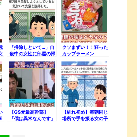
鏡
「掃除しといて…」自
クソまずい！！狂った
女
殺中の女性に部屋の掃
カップラーメン
除を頼んだ結果ｗｗｗ
TOP10
い
【GS元最高幹部】
【馴れ初め】毎朝同じ
事
「僕は異常なんです」
場所で手を振る女の子
絶対真似できない田中
が察した電車の異音。
渓の狂ったモーニング
整備士の俺だけが真剣