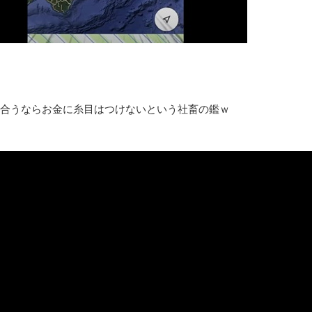
みんななんだかんだ言ってお金持ってんじゃん
「アメリカのヤンキーがアジア人にケンカを売った結果ｗｗｗ」
【読書感想】山野辺太郎『いつか深い穴に落ちるまで』
映画ちいかわ観に行ったので感想を書きます(若干ネタバレあり) 26/
マケイン9巻＆アニメ公式ガイド感想
合うならお金に糸目はつけないという社畜の鑑ｗ
独学で挑んだ2026年二級建築士学科試験結果速報（仮）
体験談：仕事で同じビルの中に入っているグループ会社の嫁子 [
葉月つばさちゃん、昔から見てるんだけどかなりお姉さんになっ
壊れたエアコンと歌えないボク
バージョンアップ情報更新 AOMEI Backupper Standard 8.3
高嶋ちさ子、ダウン症の姉が暴行事件！事件の一部始終と衝撃の
【呆然】北海道旅行ワイ「ウニイクラ丼特盛で食うぞ！！！うお
･････････････････････････････
【動画】カニ、ちょっかい出してきた陰にブチギレ
長野県のなめこのデカさが規格外だったｗｗ