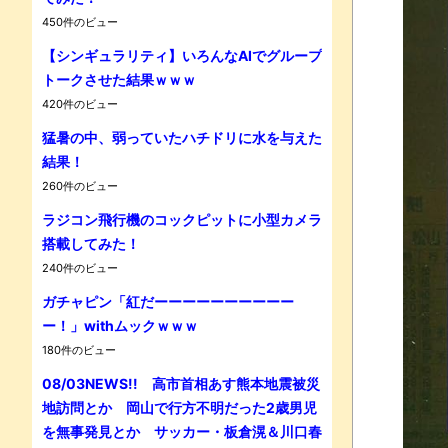
450件のビュー
【シンギュラリティ】いろんなAIでグループ
Powe
トークさせた結果ｗｗｗ
420件のビュー
猛暑の中、弱っていたハチドリに水を与えた
結果！
260件のビュー
ラジコン飛行機のコックピットに小型カメラ
搭載してみた！
240件のビュー
ガチャピン「紅だーーーーーーーーーー
ー！」withムックｗｗｗ
180件のビュー
08/03NEWS!! 高市首相あす熊本地震被災
地訪問とか 岡山で行方不明だった2歳男児
を無事発見とか サッカー・板倉滉＆川口春