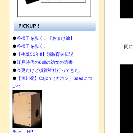
PICKUP！
●
谷根千を歩く。【おまけ編】
●
谷根千を歩く。
間に
●
【生誕50年!!】嶺脇育夫伝説
●
江戸時代の6歳の幼女の遺書
●
今更だけど須賀神社行ってきた。
●
【旭川発】Cajon（カホン）6sesにつ
いて
果
6ses HP