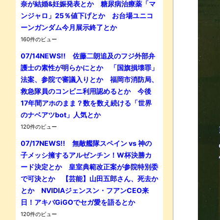
奈が結婚&妊娠発表とか 糖尿病治療薬「マ
ンジャロ」25％値下げとか お台場ユニコ
ーンガンダム今月展示終了とか
160件のビュー
07/14NEWS!! 佐藤二朗追及のフジ外部弁
護士の素性が明らかにとか 「国旗損壊罪」
法案、参院で審議入りとか 福岡市消防局、
救急隊員のコンビニ利用認めるとか 今後
17年間アホのまま？数を数え続ける「世界
のナベアツbot」人気とか
120件のビュー
07/17NEWS!! 無敵艦隊スペイン vs 神の
子メッシ擁するアルゼンチン！W杯決勝カ
ード決定とか 皇室典範改正案が参院特別委
で可決とか 【芸能】山田五郎さん、死去か
とか NVIDIAジェンスン・フアンCEO来
日！アキバGiGOでセガ愛を語るとか
120件のビュー