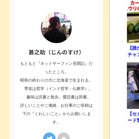
【誰
甚之助（じんのすけ）
チャ
リの
もともと『ネットサーフィン見聞記』だ
んだ
ったところ。
昭和の終わりの方に北海道で生まれる。
専攻は哲学（インド哲学・仏教学）。
趣味は読書と散歩。愛読書は辞書。
詳しいことやご連絡、お仕事のご依頼は
【セ
下の『くわしいこと』からお願いしま
ード
す。
能に
ー発