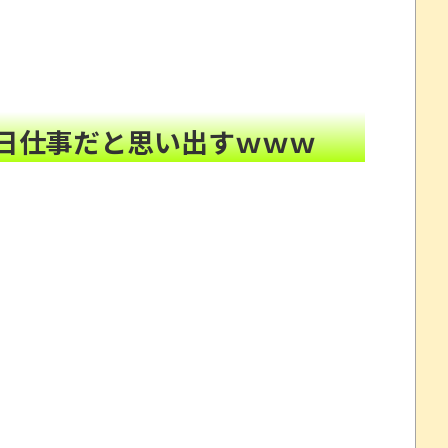
EW!
で値上げさせてしまいそう
NEW!
ぎるｗｗｗｗ
NEW!
」 ←何でこの主張が通らないの？
NEW!
日仕事だと思い出すｗｗｗ
汁専門店の豚汁に不満を感じることがある「この工程は
プレイ動画で当時が懐かしい。
NEW!
わいそう…会社滅茶苦茶やろなぁ」
NEW!
oﾟ)
NEW!
頼んだら…とんでもない事になった
劇～
念くじが登場です