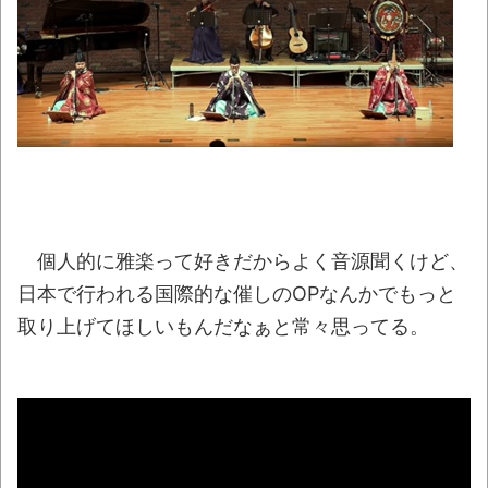
【天才】雪が溶けると何になる？理系「水
になるでしょw」文系ワイ「はぁ～…」→結果
ｗｗｗ
NEW!
夫婦で老後2000万円貯めるの言うほど無理
か？
NEW!
【驚愕】ゲーセンの人気音ゲー『太鼓の達
人』のフォントが今月から変わる!? その理由が
残念すぎた
NEW!
個人的に雅楽って好きだからよく音源聞くけど、
日本で行われる国際的な催しのOPなんかでもっと
【悲報】ショートスリーパー堀大輔さん、
「寝た方がいい」などと誹謗中傷され配信中に
取り上げてほしいもんだなぁと常々思ってる。
泣き出してしまう
NEW!
翻訳によると「怒った子どもが我慢に我慢
して放った究極の技 これだけは使いたくなか
ったのに・・・」とのこと。
NEW!