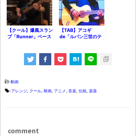
集でほとんど紹介されなかったJリーグ…なら
ば自分たちで紹介だ！
時代の流れ
【クール】爆風スラン
【TAB】アコギ
【衝撃】道志村の骨や服、沢の上流から流
プ「Runner」ベース
de「ルパン三世のテ
されてきた可能性・・・・・・・・・
カバー！
ーマ’89」！
オーストラリアの男性飛行家 太平洋横断
飛行
【中国】パトカーの前で好演技www当たり
屋やお煽り運転など盛りだくさん
-
動画
「ム、ムリです・・・」メガネ美人ナース
-
アレンジ
,
クール
,
映画
,
アニメ
,
音楽
,
伝統
,
楽器
に入院中のオレのオナサポ懇願したら・・・
「ム、ムリです・・・」メガネ美人ナース
に入院中のオレのオナサポ懇願したら・・・
ナチスドイツは何故バルバロッサ作戦とか
comment