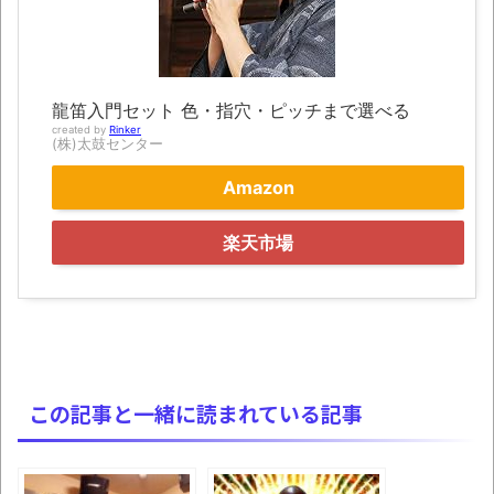
別にどこの誰が一日何時間睡眠だろうがど
うでもいいじゃないですか
8月26日にリメイク完結編「FF7リベレーシ
ョン」の新映像が公開！欧州gamescom 2026
龍笛入門セット 色・指穴・ピッチまで選べる
にて
created by
Rinker
(株)太鼓センター
凡庸な悪
Amazon
お前らの身体の悩み教えてくれ
楽天市場
「アメリカのヤンキーがアジア人にケンカ
を売った結果ｗｗｗ」 ほか
【読書感想】山野辺太郎『いつか深い穴に
落ちるまで』
映画ちいかわ観に行ったので感想を書きま
この記事と一緒に読まれている記事
す(若干ネタバレあり) 26/07/25
マケイン9巻＆アニメ公式ガイド感想