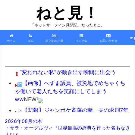
ねと見！
「ネットサーフィン見聞記」だったとこ。
ｗ
ホーム
RSS
甚之助の小屋
リンク集
お問い合わせ
“変われない私”が動き出す瞬間に出会う
【画像】へずま議員、被災地でめちゃくち
ゃ働いて老人たちを笑顔にしてしまう
ww
NEW!
【悲報】ジャンポケ斉藤の妻、夫の求刑7年
の翌日にInstagram更新「スパイダーマン楽し
2026年08月の本
すぎた！」
NEW!
・サラ・オーグルヴィ『世界最高の辞典を作った名もなき
人びと