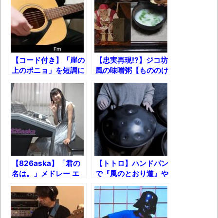
果･････････････････････････････
【動画】カニ、ちょっかい出してきた陰に
ブチギレ
長野県のなめこのデカさが規格外だったｗ
【コード付き】「崖の
【忠実再現!?】ジコ坊
ｗ
上のポニョ」を短調に
風の味噌粥【もののけ
した結果！
姫】
新装版「ご冗談でしょう、ファインマンさ
ん（上）（下）」発売
【画像】整形で2400万円超えの美女、水着
グラビアに挑戦
歴ログは10周年ですがnoteに引っ越します
【826aska】「君の
【トトロ】ハンドパン
名は。」メドレー エ
で『風のとおり道』や
進撃の巨人シーズン7 ファイナルシーズンの
レクトーン演奏
ってみた！
感想
TBS「マツコの知らない世界」スタグル特