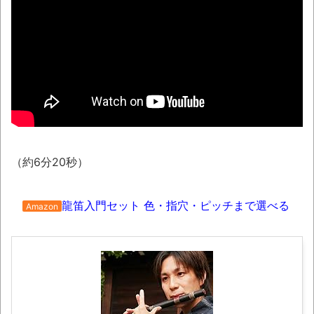
08/09NEWS!! 及川光博56歳、結婚を発表
とか 甲子園の女性審判、大誤審で炎上とか
神田明神納涼祭り2026開催、オタクの夏の風
物詩「アニソン盆踊り」大盛況とか 金ローで
二宮和也主演『8番出口』本編ノーカット＆地
上波初放送決定とか
わずか３センチ！ 極小カブトムシ発見
【衝撃】韓国で売っている目覚まし時計の
（約6分20秒）
デザインが悪夢すぎるwww
話題のセクシーホラー『スパンキング除
龍笛入門セット 色・指穴・ピッチまで選べる
Amazon
霊師』人妻霊の服が消えるバグが発生「丸裸に
なる現象を泣きながら修正しました」と現在は
アプデ済み。ほか、8月09日の新着CGまとめ
まっぷたつに…日本レトロゲーム協会がゲー
ムソフトCDの劣化について問題提起 他