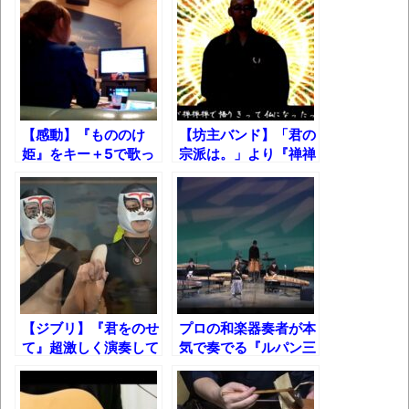
独学で挑んだ2026年二級建築士学科試験結
果速報（仮）
体験談：仕事で同じビルの中に入っている
グループ会社の嫁子 [ほのぼの]
葉月つばさちゃん、昔から見てるんだけど
【感動】『もののけ
【坊主バンド】「君の
かなりお姉さんになったね
姫』をキー＋5で歌っ
宗派は。」より『禅禅
てみたｗ
禅世』
壊れたエアコンと歌えないボク
バージョンアップ情報更新 AOMEI
Backupper Standard 8.3.0 などバージョンア
ップ
高嶋ちさ子、ダウン症の姉が暴行事件！事
件の一部始終と衝撃の結末
【ジブリ】『君をのせ
プロの和楽器奏者が本
て』超激しく演奏して
気で奏でる『ルパン三
【呆然】北海道旅行ワイ「ウニイクラ丼特
みた！
世のテーマ』！
盛で食うぞ！！！うおおおおおおお
お！！！！！」→結