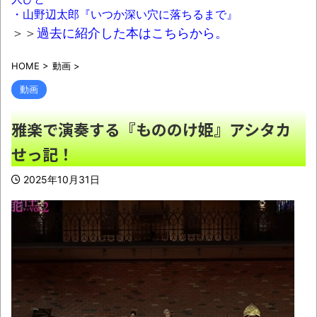
【動画】急病人？横須賀の国道16号でおか
・山野辺太郎『いつか深い穴に落ちるまで』
しな事故が撮影される。
NEW!
＞＞
過去に紹介した本はこちらから。
【悲報】イギリスの給食、子どもがデブす
HOME
>
動画
>
ぎて揚げ物が消えてしまうｗｗｗｗｗ
NEW!
動画
【画像】シャウエッセン公式、またこうい
うのでいい丼をポストｗｗｗ
NEW!
雅楽で演奏する『もののけ姫』アシタカ
佐藤二朗さん主演の「踊る大捜査線」スピ
せっ記！
ンオフドラマ、正式に中止との報道
NEW!
2025年10月31日
シカ「全部喰った」 祭り中止
NEW!
【議論】儒教「年上を敬え、目上に逆らう
な、秩序を守れ」←これが東アジアに残したも
の
NEW!
共産党「これは酷い…京都市でマイナンバー
カードを持たない29万人がポイント給付事業か
ら排除された」
NEW!