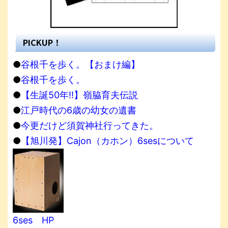
PICKUP！
●
谷根千を歩く。【おまけ編】
●
谷根千を歩く。
●
【生誕50年!!】嶺脇育夫伝説
●
江戸時代の6歳の幼女の遺書
●
今更だけど須賀神社行ってきた。
●
【旭川発】Cajon（カホン）6sesについて
6ses HP