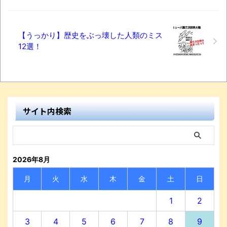
【うっかり】歴史をぶっ壊した人類のミス
12選！
サイト内検索
2026年8月
月
火
水
木
金
土
日
1
2
3
4
5
6
7
8
9