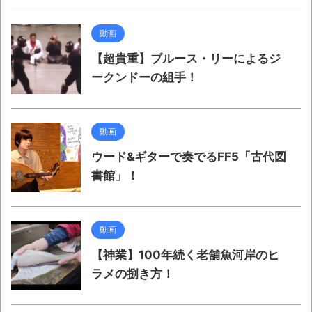
動画
【超貴重】ブルース・リーによるジ
ークンドーの組手！
動画
ウード&ギターで奏でるFF5「古代図
書館」！
動画
【神業】100年続く老舗魚河岸のヒ
ラメの捌き方！