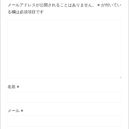
いう無茶に踏み切ってしまったのか
メールアドレスが公開されることはありません。
※
が付いてい
ブログお引越しのお知らせ
る欄は必須項目です
まるで親子のような子猫とシェパード
【極画像】名古屋の地下鉄
wwwwwwwwwwww
全方位青い芝包囲網すぎて色々見失う、新
しい仕事観
見ていると！悲しくなってしまう猫の画像
の数々！！
名前
※
Powered by livedoor 相互RSS
メール
※