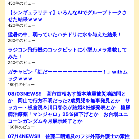
450件のビュー
【シンギュラリティ】いろんなAIでグループトークさ
せた結果ｗｗｗ
420件のビュー
猛暑の中、弱っていたハチドリに水を与えた結果！
260件のビュー
ラジコン飛行機のコックピットに小型カメラ搭載して
みた！
240件のビュー
ガチャピン「紅だーーーーーーーーーーー！」withム
ックｗｗｗ
180件のビュー
08/03NEWS!! 高市首相あす熊本地震被災地訪問と
か 岡山で行方不明だった2歳男児を無事発見とか サ
ッカー・板倉滉＆川口春奈が結婚&妊娠発表とか 糖尿
病治療薬「マンジャロ」25％値下げとか お台場ユニ
コーンガンダム今月展示終了とか
160件のビュー
07/14NEWS!! 佐藤二朗追及のフジ外部弁護士の素性