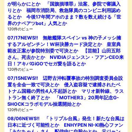
が明らかにとか 「国旗損壊罪」法案、参院で審議入
りとか 福岡市消防局、救急隊員のコンビニ利用認め
るとか 今後17年間アホのまま？数を数え続ける「世
界のナベアツbot」人気とか
120件のビュー
07/17NEWS!! 無敵艦隊スペイン vs 神の子メッシ擁
するアルゼンチン！W杯決勝カード決定とか 皇室典
範改正案が参院特別委で可決とか 【芸能】山田五郎
さん、死去かとか NVIDIAジェンスン・フアンCEO来
日！アキバGiGOでセガ愛を語るとか
120件のビュー
07/15NEWS!! 辺野古沖転覆事故の特別調査委員会設
置を全会一致で可決とか 侵入盗容疑で逮捕されたベ
トナム国籍の男性4人不起訴とか マリオ新幹線、ラス
トラン無く終了とか 「MOTHER3」20周年記念G-
SHOCKコラボモデル抽選開始とか
120件のビュー
08/06NEWS!! 「トリプル台風」発生！新たな台風は
日本に近づく可能性とか ENHYPEN NI-KI熱心ファン
「みなちゃん」さん、配信中に自殺かとか 元ジャン