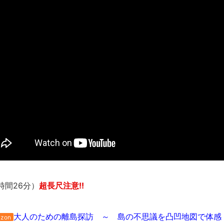
･････････････････････････････
【動画】カニ、ちょっかい出してきた陰にブチギレ
長野県のなめこのデカさが規格外だったｗｗ
新装版「ご冗談でしょう、ファインマンさん（上）（下）」発売
【画像】整形で2400万円超えの美女、水着グラビアに挑戦
歴ログは10周年ですがnoteに引っ越します
進撃の巨人シーズン7 ファイナルシーズンの感想
TBS「マツコの知らない世界」スタグル特集でほとんど紹介さ
時代の流れ
【衝撃】道志村の骨や服、沢の上流から流されてきた可能性・・
オーストラリアの男性飛行家 太平洋横断飛行
【中国】パトカーの前で好演技www当たり屋やお煽り運転など
「ム、ムリです・・・」メガネ美人ナースに入院中のオレのオナ
時間26分）
超長尺注意!!
「ム、ムリです・・・」メガネ美人ナースに入院中のオレのオナ
ナチスドイツは何故バルバロッサ作戦とかいう無茶に踏み切って
大人のための離島探訪 ～ 島の不思議を凸凹地図で体感
zon