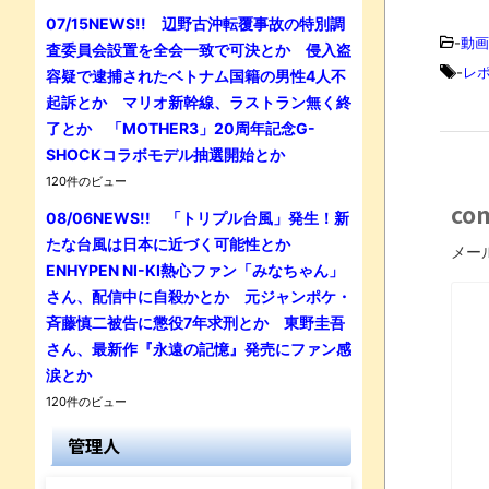
07/15NEWS!! 辺野古沖転覆事故の特別調
-
動画
査委員会設置を全会一致で可決とか 侵入盗
-
レ
容疑で逮捕されたベトナム国籍の男性4人不
起訴とか マリオ新幹線、ラストラン無く終
了とか 「MOTHER3」20周年記念G-
SHOCKコラボモデル抽選開始とか
120件のビュー
co
08/06NEWS!! 「トリプル台風」発生！新
たな台風は日本に近づく可能性とか
メー
ENHYPEN NI-KI熱心ファン「みなちゃん」
さん、配信中に自殺かとか 元ジャンポケ・
斉藤慎二被告に懲役7年求刑とか 東野圭吾
さん、最新作『永遠の記憶』発売にファン感
涙とか
120件のビュー
管理人