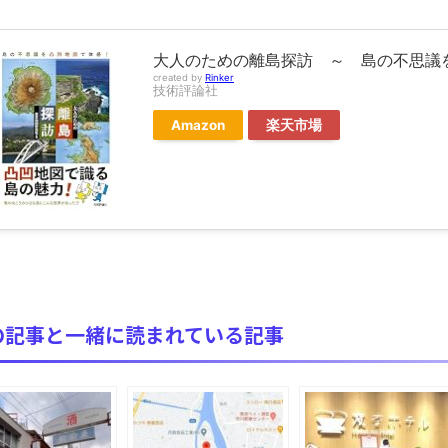
ブログお引越しのお知らせ
まるで親子のような子猫とシェパード
【極画像】名古屋の地下鉄wwwwwwwwwwww
大人のための離島探訪 ～ 島の不思議
created by
Rinker
全方位青い芝包囲網すぎて色々見失う、新しい仕事観
技術評論社
見ていると！悲しくなってしまう猫の画像の数々！！
Amazon
楽天市場
red by livedoor 相互RSS
の記事と一緒に読まれている記事