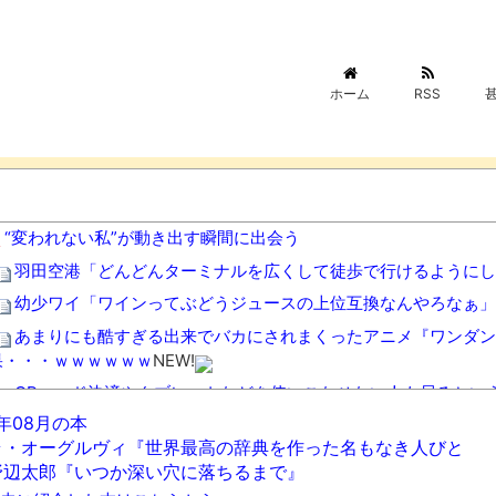
ホーム
RSS
“変われない私”が動き出す瞬間に出会う
羽田空港「どんどんターミナルを広くして徒歩で行けるようにし
幼少ワイ「ワインってぶどうジュースの上位互換なんやろなぁ」
あまりにも酷すぎる出来でバカにされまくったアニメ『ワンダ
果・・・ｗｗｗｗｗｗ
NEW!
QRコード決済やタブレットなどを使いこなせない人も居るとい
6年08月の本
長瀬智也さん、バイク画像を投稿するも見た目が汚らしいとネッ
ラ・オーグルヴィ『世界最高の辞典を作った名もなき人びと
【サッカー界激震】韓国サッカー協会、W杯予選の審判に“性接
野辺太郎『いつか深い穴に落ちるまで』
つかる
NEW!