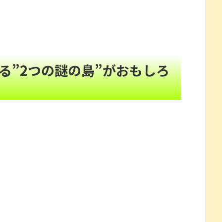
一言を吐いて逃走ｗｗｗｗ
NEW!
産原価の半分以下に…
NEW!
いのち」
NEW!
る”2つの謎の島”がおもしろ
ｗｗｗｗｗｗｗ
NEW!
う。
NEW!
避難所めぐる格差とか れいわ新選組、「いのちの党」に改
「プチプチ」川上産業が「プチプチ株式会社」に社名変
頼んだら…とんでもない事になった
たので、気ままに魔術を極めます 24」「ポンコツ魔王
劇～