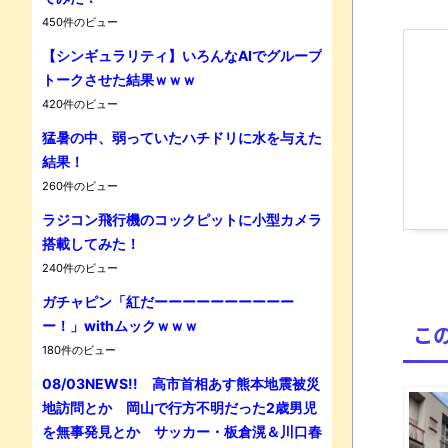
450件のビュー
【シンギュラリティ】いろんなAIでグループ
トークさせた結果ｗｗｗ
420件のビュー
猛暑の中、弱っていたハチドリに水を与えた
結果！
Powe
260件のビュー
ラジコン飛行機のコックピットに小型カメラ
搭載してみた！
240件のビュー
ガチャピン「紅だーーーーーーーーーー
ー！」withムックｗｗｗ
こ
180件のビュー
08/03NEWS!! 高市首相あす熊本地震被災
地訪問とか 岡山で行方不明だった2歳男児
を無事発見とか サッカー・板倉滉＆川口春