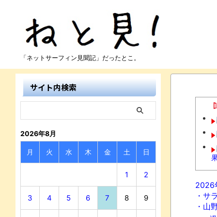
「ネットサーフィン見聞記」だったとこ。
サイト内検索
2026年8月
月
火
水
木
金
土
日
1
2
202
・サ
3
4
5
6
7
8
9
・山