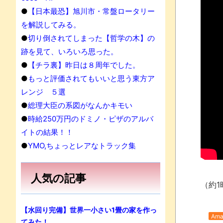
果
●
【日本最恐】旭川市・常盤ロータリー
を解説してみる。
●
切り倒されてしまった【哲学の木】の
跡を見て、いろいろ思った。
●
【チラ裏】昨日は８周年でした。
●
もっと評価されてもいいと思う東方ア
レンジ ５選
●
総理大臣の系図がなんかキモい
●
時給250万円のドミノ・ピザのアルバ
イトの結果！！
●
YMO,ちょっとレアなトラック集
人気の記事
（約1
【水回り完備】世界一小さい1畳の家を作っ
Ama
てみた！