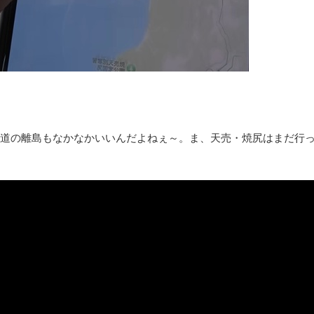
ロープと滑車と犬マスクでエクストリーム変身。
お前らの身体の悩み教えてくれ
『FF15』が発売10周年！ノクティスフィギュアなどが当たる記
みんななんだかんだ言ってお金持ってんじゃん
「アメリカのヤンキーがアジア人にケンカを売った結果ｗｗｗ」
【読書感想】山野辺太郎『いつか深い穴に落ちるまで』
映画ちいかわ観に行ったので感想を書きます(若干ネタバレあり) 26/
道の離島もなかなかいいんだよねぇ～。ま、天売・焼尻はまだ行っ
マケイン9巻＆アニメ公式ガイド感想
独学で挑んだ2026年二級建築士学科試験結果速報（仮）
体験談：仕事で同じビルの中に入っているグループ会社の嫁子 [
葉月つばさちゃん、昔から見てるんだけどかなりお姉さんになっ
壊れたエアコンと歌えないボク
バージョンアップ情報更新 AOMEI Backupper Standard 8.3
高嶋ちさ子、ダウン症の姉が暴行事件！事件の一部始終と衝撃の
【呆然】北海道旅行ワイ「ウニイクラ丼特盛で食うぞ！！！うお