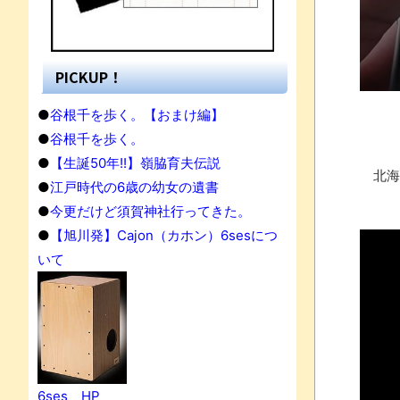
PICKUP！
●
谷根千を歩く。【おまけ編】
●
谷根千を歩く。
●
【生誕50年!!】嶺脇育夫伝説
北海
●
江戸時代の6歳の幼女の遺書
●
今更だけど須賀神社行ってきた。
●
【旭川発】Cajon（カホン）6sesにつ
いて
6ses HP