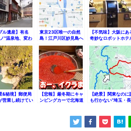
ブル遺産】有名
東京23区唯一の自然
【不気味】大阪にあ
アノ"温泉地、変わ
島！江戸川区妙見島へ
奇妙なロボットホテ
てた姿で発見され
の旅
に泊まってみたｗ
景&秘境】郵便局
【悲報】厳冬期にキャ
【絶景】関東なのに
が営業し続けてい
ンピングカーで北海道
も行かない”埼玉・長
道の先の廃村！
旅行するとこうなりま
野県境 “を巡る旅！
す…【ドカ食い気絶
部】