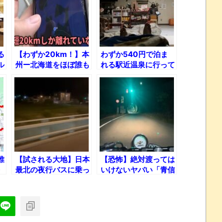
る
【わずか20km！】本
わずか540円で泊ま
ル
州ー北海道をほぼ誰も
れる駅近温泉に行って
使わない最短ルートで
きた結果！
移動してみた！
誰
【試される大地】日本
【恐怖】絶対渡っては
最北の夜行バスに乗っ
いけないヤバい「青信
てきた！
号」渡ってみた結果！