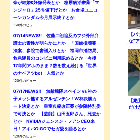
奈が結婚&妊娠発表とか 糖尿病治療薬「マ
ンジャロ」25％値下げとか お台場ユニコ
ーンガンダム今月展示終了とか
160件のビュー
【バ
07/14NEWS!! 佐藤二朗追及のフジ外部弁
な"
護士の素性が明らかにとか 「国旗損壊罪」
り果
法案、参院で審議入りとか 福岡市消防局、
る!!
救急隊員のコンビニ利用認めるとか 今後
17年間アホのまま？数を数え続ける「世界
のナベアツbot」人気とか
120件のビュー
07/17NEWS!! 無敵艦隊スペイン vs 神の
子メッシ擁するアルゼンチン！W杯決勝カ
【絶
ード決定とか 皇室典範改正案が参院特別委
だけ
た酷
で可決とか 【芸能】山田五郎さん、死去か
とか NVIDIAジェンスン・フアンCEO来
日！アキバGiGOでセガ愛を語るとか
120件のビュー