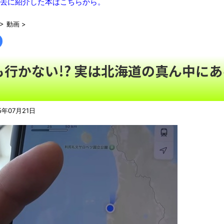
去に紹介した本はこちらから。
携帯代７万払えなくて詰みそうなんだがどうすれば……
NEW!
【通報】停車中の車に追突してきた自転車キッズ、とんでもない
>
動画
>
「高市総理には愛想尽かした」コメ余りに農家が悲鳴 売値は生
【速報】れいわ新選組、新たな党名は「いのちの党」 略称は「
も行かない!? 実は北海道の真ん中にあ
「住信SBI」が「ドコモの銀行」に変わってうんざりしてるやつ
【動画】ロシアの空挺兵、パラシュートが開かずに墜落してしま
！
【動画】熊本地震発生時の手術室の様子が公開される
NEW!
5年07月21日
08/07NEWS!! 男女同室で「着替えられない」雑魚寝も…
名とか 「週刊少年ジャンプ」発行部数が初の100万部割れとか 
更とか
NEW!
「これで11万取られたの!?」あるX民が玄関ドアノブの修理を
【07日の新刊】「魔女と傭兵 9」「転生したら第七王子だっ
の田舎暮らし 6」
「題名のない音楽会」ゲーム音楽批判から36年 ～因果な逆転
50歳になりました
凡庸な悪