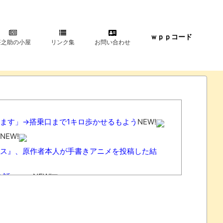
ｗｐｐコード
甚之助の小屋
リンク集
お問い合わせ
ます」→搭乗口まで1キロ歩かせるもよう
NEW!
NEW!
ンス』、原作者本人が手書きアニメを投稿した結
う話・・・
NEW!
トの女性たちから批判…謝罪
NEW!
待”していたことが発覚 協会カードの決済明細まで見