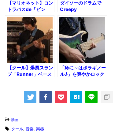
【マリオネット】コン
ダイソーのドラムで
時代の流れ
トラバスde「ピン
Creepy
ク・パンサーのテー
Nuts「Bling-Bang-
【衝撃】道志村の骨や服、沢の上流から流
マ」！
Bang-Born」叩いて
されてきた可能性・・・・・・・・・
みた！
オーストラリアの男性飛行家 太平洋横断
飛行
【中国】パトカーの前で好演技www当たり
屋やお煽り運転など盛りだくさん
【クール】爆風スラン
「痔に～はボラギノー
プ「Runner」ベース
ル♪」を爽やかロック
「ム、ムリです・・・」メガネ美人ナース
カバー！
にしてギターで弾いて
に入院中のオレのオナサポ懇願したら・・・
みた！
「ム、ムリです・・・」メガネ美人ナース
に入院中のオレのオナサポ懇願したら・・・
ナチスドイツは何故バルバロッサ作戦とか
-
動画
いう無茶に踏み切ってしまったのか
-
クール
,
音楽
,
楽器
ブログお引越しのお知らせ