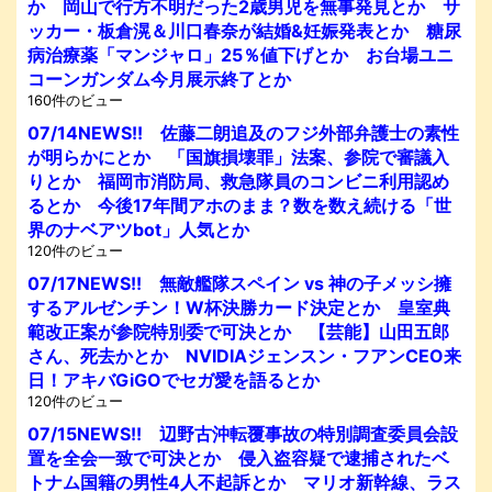
か 岡山で行方不明だった2歳男児を無事発見とか サ
ッカー・板倉滉＆川口春奈が結婚&妊娠発表とか 糖尿
病治療薬「マンジャロ」25％値下げとか お台場ユニ
コーンガンダム今月展示終了とか
160件のビュー
07/14NEWS!! 佐藤二朗追及のフジ外部弁護士の素性
が明らかにとか 「国旗損壊罪」法案、参院で審議入
りとか 福岡市消防局、救急隊員のコンビニ利用認め
るとか 今後17年間アホのまま？数を数え続ける「世
界のナベアツbot」人気とか
120件のビュー
07/17NEWS!! 無敵艦隊スペイン vs 神の子メッシ擁
するアルゼンチン！W杯決勝カード決定とか 皇室典
範改正案が参院特別委で可決とか 【芸能】山田五郎
さん、死去かとか NVIDIAジェンスン・フアンCEO来
日！アキバGiGOでセガ愛を語るとか
120件のビュー
07/15NEWS!! 辺野古沖転覆事故の特別調査委員会設
置を全会一致で可決とか 侵入盗容疑で逮捕されたベ
トナム国籍の男性4人不起訴とか マリオ新幹線、ラス