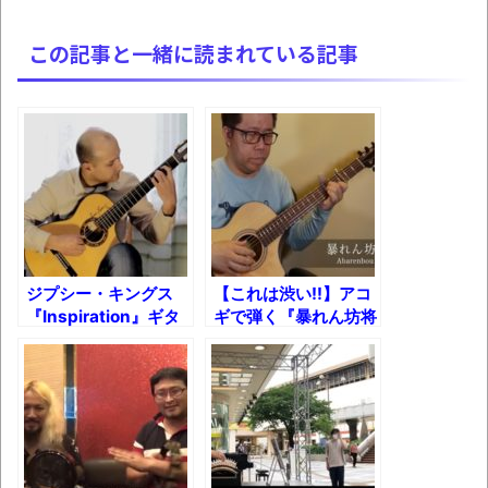
体験談：仕事で同じビルの中に入っている
グループ会社の嫁子 [ほのぼの]
この記事と一緒に読まれている記事
葉月つばさちゃん、昔から見てるんだけど
かなりお姉さんになったね
壊れたエアコンと歌えないボク
バージョンアップ情報更新 AOMEI
Backupper Standard 8.3.0 などバージョンア
ップ
高嶋ちさ子、ダウン症の姉が暴行事件！事
ジプシー・キングス
【これは渋い!!】アコ
『Inspiration』ギタ
ギで弾く『暴れん坊将
件の一部始終と衝撃の結末
ーカヴァー
軍』のテーマｗ
【呆然】北海道旅行ワイ「ウニイクラ丼特
盛で食うぞ！！！うおおおおおおお
お！！！！！」→結
果･････････････････････････････
【動画】カニ、ちょっかい出してきた陰に