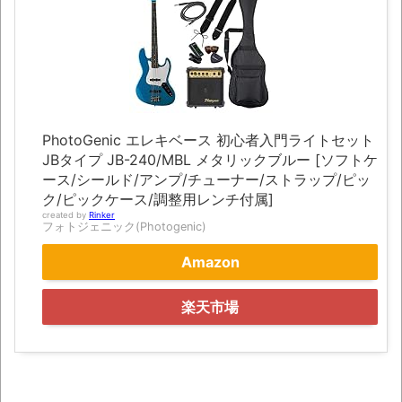
お前らの身体の悩み教えてくれ
『FF15』が発売10周年！ノクティスフィギ
ュアなどが当たる記念くじが登場です
みんななんだかんだ言ってお金持ってんじ
ゃん
PhotoGenic エレキベース 初心者入門ライトセット
「アメリカのヤンキーがアジア人にケンカ
JBタイプ JB-240/MBL メタリックブルー [ソフトケ
ース/シールド/アンプ/チューナー/ストラップ/ピッ
を売った結果ｗｗｗ」 ほか
ク/ピックケース/調整用レンチ付属]
【読書感想】山野辺太郎『いつか深い穴に
created by
Rinker
フォトジェニック(Photogenic)
落ちるまで』
Amazon
映画ちいかわ観に行ったので感想を書きま
す(若干ネタバレあり) 26/07/25
楽天市場
マケイン9巻＆アニメ公式ガイド感想
独学で挑んだ2026年二級建築士学科試験結
果速報（仮）