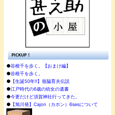
PICKUP！
●
谷根千を歩く。【おまけ編】
●
谷根千を歩く。
●
【生誕50年!!】嶺脇育夫伝説
●
江戸時代の6歳の幼女の遺書
●
今更だけど須賀神社行ってきた。
●
【旭川発】Cajon（カホン）6sesについて