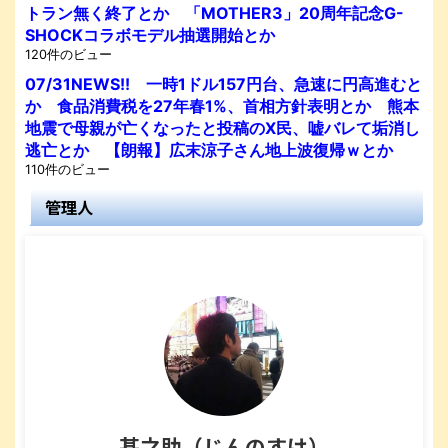
トラン無く終了とか 「MOTHER3」20周年記念G-
SHOCKコラボモデル抽選開始とか
120件のビュー
07/31NEWS!! 一時1ドル157円台、急速に円高進むと
か 食品消費税を27年春1%、首相方針表明とか 熊本
地震で母親が亡くなったと投稿のX民、嘘バレて垢消し
逃亡とか 【朗報】広末涼子さん地上波復帰ｗとか
110件のビュー
管理人
甚之助（じんのすけ）