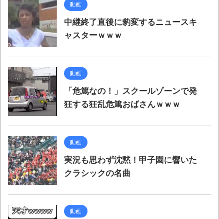
動画
中継終了直後に豹変するニュースキ
ャスターｗｗｗ
動画
「危篤なの！」スクールゾーンで発
狂する狂乱危篤おばさんｗｗｗ
動画
実況も思わず沈黙！甲子園に響いた
クラシックの名曲
動画