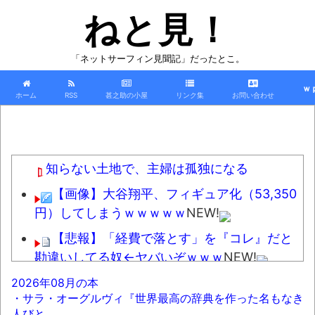
ねと見！
「ネットサーフィン見聞記」だったとこ。
ｗ
ホーム
RSS
甚之助の小屋
リンク集
お問い合わせ
知らない土地で、主婦は孤独になる
【画像】大谷翔平、フィギュア化（53,350
円）してしまうｗｗｗｗｗ
NEW!
【悲報】「経費で落とす」を『コレ』だと
勘違いしてる奴←ヤバいぞｗｗｗ
NEW!
週間少年ジャンプのグッズ(43億円分)を注
2026年08月の本
・サラ・オーグルヴィ『世界最高の辞典を作った名もなき
文してキャンセルした32歳女が逮捕
NEW!
人びと