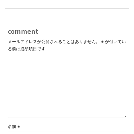
まるで親子のような子猫とシェパード
【極画像】名古屋の地下鉄
wwwwwwwwwwww
comment
全方位青い芝包囲網すぎて色々見失う、新
メールアドレスが公開されることはありません。
※
が付いてい
しい仕事観
る欄は必須項目です
見ていると！悲しくなってしまう猫の画像
の数々！！
Powered by livedoor 相互RSS
名前
※