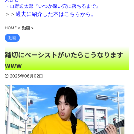
【画像あり】ついに国産リアルヒューマノ
・山野辺太郎『いつか深い穴に落ちるまで』
イドｷﾀ━━━━━━(ﾟ∀ﾟ)━━━━━━
＞＞
過去に紹介した本はこちらから。
!!!!!
NEW!
HOME
>
動画
>
【衝撃】ジャンプストアで大量注文→キャ
動画
ンセルを繰り返した32歳女を逮捕 238アカウ
ント、総額43億円超「注文したことで欲求が
踏切にベーシストがいたらこうなります
満たされた」
NEW!
www
15年ぶりに歯医者行ってきた(´；ω；
｀)
NEW!
2025年06月02日
【画像】女性さん被災地に手作りおにぎり
を出荷ｗｗｗ
NEW!
高市首、自民党内で「独裁だ」と批判され
始める
NEW!
炎上覚悟で言うけど、手羽先って食べる
ときの面倒くささを美味しさが上回らないよ