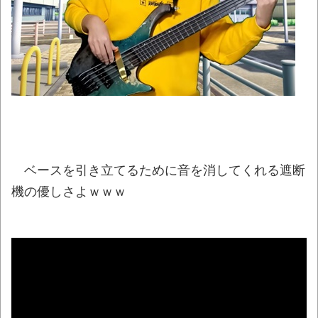
ね？「綺麗な食べ方はあるけどそれでも…」
NEW!
「題名のない音楽会」ゲーム音楽批判から
36年 ～因果な逆転劇～
NEW!
【悲報】町のお弁当屋さん「申し訳ないが
消費税1%になったらその分商品代を値上げす
るわ」「うちも！」
NEW!
【画像】福岡、こんなのが普通に走ってる
ベースを引き立てるために音を消してくれる遮断
ｗｗｗｗｗｗｗｗｗｗｗｗｗｗｗｗ
NEW!
機の優しさよｗｗｗ
「国旗損壊罪は違憲」憲法研究者199人、廃
止を求めて声明 ←なら国旗破損して逮捕され
て裁判すれば
NEW!
【動画】名古屋栄で不良外人が警察官を突
き飛ばす。逮捕しろやｗｗｗ
NEW!