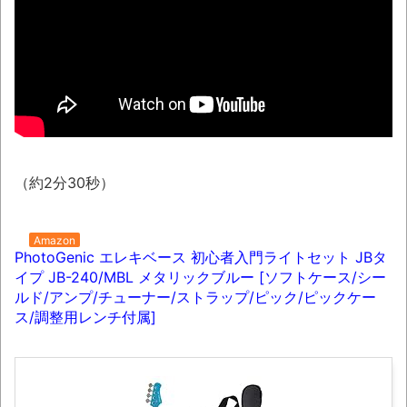
「これで11万取られたの!?」あるX民が玄関
ドアノブの修理を頼んだら…とんでもない事に
なった
NEW!
50歳になりました
08/06NEWS!! 「トリプル台風」発生！新
たな台風は日本に近づく可能性とか
ENHYPEN NI-KI熱心ファン「みなちゃん」さ
（約2分30秒）
ん、配信中に自殺かとか 元ジャンポケ・斉藤
慎二被告に懲役7年求刑とか 東野圭吾さん、
最新作『永遠の記憶』発売にファン感涙とか
Amazon
PhotoGenic エレキベース 初心者入門ライトセット JBタ
YouTubeの広告に流れてきた“冷凍庫の霜取
イプ JB-240/MBL メタリックブルー [ソフトケース/シー
りスプレー”が詐欺丸出しだと話題にwwww
ルド/アンプ/チューナー/ストラップ/ピック/ピックケー
ス/調整用レンチ付属]
凡庸な悪
ロープと滑車と犬マスクでエクストリーム
変身。