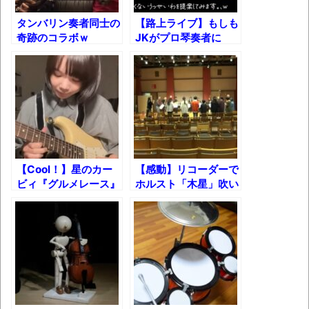
ブチギレ
タンバリン奏者同士の
【路上ライブ】もしも
奇跡のコラボｗ
JKがプロ琴奏者に
長野県のなめこのデカさが規格外だったｗ
『うっせぇわ』をリク
ｗ
エストしたら・・・
新装版「ご冗談でしょう、ファインマンさ
ん（上）（下）」発売
【画像】整形で2400万円超えの美女、水着
グラビアに挑戦
【Cool！】星のカー
【感動】リコーダーで
歴ログは10周年ですがnoteに引っ越します
ビィ『グルメレース』
ホルスト「木星」吹い
ギターcover！
てみた！
進撃の巨人シーズン7 ファイナルシーズンの
感想
TBS「マツコの知らない世界」スタグル特
集でほとんど紹介されなかったJリーグ…なら
ば自分たちで紹介だ！