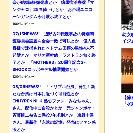
奈が結婚&妊娠発表とか 糖尿病治療薬「マ
ンジャロ」25％値下げとか お台場ユニコ
ーンガンダム今月展示終了とか
160件のビュー
07/15NEWS!! 辺野古沖転覆事故の特別調
幼女
イジ
査委員会設置を全会一致で可決とか 侵入盗
容疑で逮捕されたベトナム国籍の男性4人不
起訴とか マリオ新幹線、ラストラン無く終
了とか 「MOTHER3」20周年記念G-
SHOCKコラボモデル抽選開始とか
120件のビュー
08/06NEWS!! 「トリプル台風」発生！新
たな台風は日本に近づく可能性とか
【蘇
ENHYPEN NI-KI熱心ファン「みなちゃん」
『水
さん、配信中に自殺かとか 元ジャンポケ・
斉藤慎二被告に懲役7年求刑とか 東野圭吾
さん、最新作『永遠の記憶』発売にファン感
涙とか