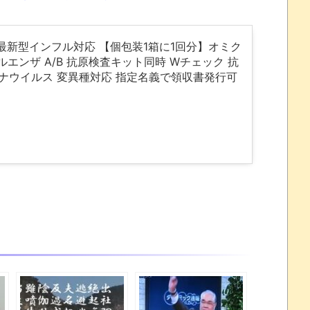
年最新型インフル対応 【個包装1箱に1回分】オミク
インフルエンザ A/B 抗原検査キット同時 Wチェック 抗
ロナウイルス 変異種対応 指定名義で領収書発行可