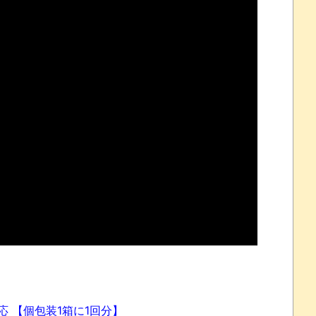
れなかったJリーグ…ならば自分たちで紹介だ！
・・・・・・・
盛りだくさん
サポ懇願したら・・・
サポ懇願したら・・・
しまったのか
応 【個包装1箱に1回分】