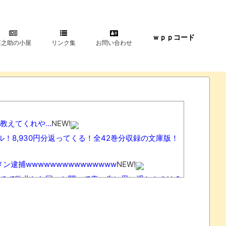
ｗｐｐコード
甚之助の小屋
リンク集
お問い合わせ
教えてくれや…
NEW!
ル！8,930円分返ってくる！全42巻分収録の文庫版！
メン逮捕wwwwwwwwwwwwwww
NEW!
チで敗北した回」と聞いて真っ先に思い浮かぶのは？
れてガチ切れwwww
NEW!