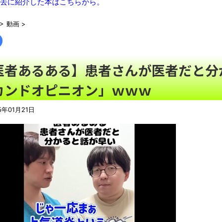
去に紹介した本はこちらから。
【動画】台湾チアと日本チアの違いについて、球界関係者「まず
まっぷたつに…日本レトロゲーム協会がゲームソフトCDの劣化
>
動画
>
歯磨きしても口臭い奴ｗｗｗｗｗｗｗｗ
NEW!
【誰!?】インドで道に迷ってたら…すごくシュールなウォールア
医者あるある】患者さんが医者だと分
別にどこの誰が一日何時間睡眠だろうがどうでもいいじゃないで
パさん「平和を願う式典なのに防弾ガラスと防弾バッグSPで囲
カンドオピニオン」ｗｗｗ
【悲報】太鼓の達人、お馴染みのフォントの使用料が年間6万から
5年01月21日
【悲報】韓国人「え待って、何で日本の避難所って10年前と同レ
ナナフシモドキと公園へ
NEW!
08/08NEWS!! 高市首相の熊本視察「PR動画」批判相次ぐ
利とか KDDI、楽天へのローミングを9月末終了とか ニンテン
は無効にとか
NEW!
【動画】ロシア軍のドローンをネット発射装置で撃墜するウクラ
「ぞわっとした…」カルディで売っているコーヒーのパッケージが
「天才か」いや変態です、宝鐘マリンのルアーを作ってタコ
ろい件ほか、8月08日の新着CGまとめ