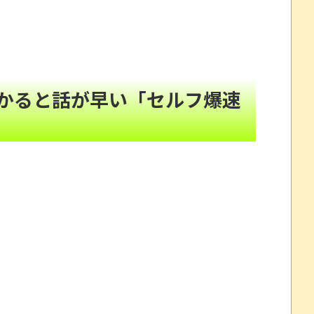
骨格から違う」
NEW!
について問題提起 他
NEW!
ートに遭遇したｗｗｗｗ
NEW!
かると話が早い「セルフ爆速
すか
NEW!
まれた壇上でスピーチする人が総理大臣」
NEW!
年間320万になったので変更に
NEW!
ベルなの(ドン引き
NEW!
とか 【甲子園】有明、被災地・熊本に届ける劇的逆転勝
ドーミュージアム、公式ページ以外で購入したチケット
イナ。
“一瞬怖い”と話題にwwww
を釣り上げた動画が葛飾北斎も大喜びの構図過ぎておも