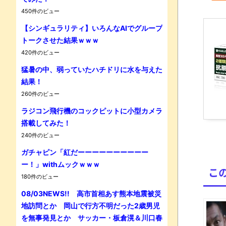
450件のビュー
【シンギュラリティ】いろんなAIでグループ
トークさせた結果ｗｗｗ
420件のビュー
猛暑の中、弱っていたハチドリに水を与えた
結果！
Powe
260件のビュー
ラジコン飛行機のコックピットに小型カメラ
搭載してみた！
240件のビュー
ガチャピン「紅だーーーーーーーーーー
ー！」withムックｗｗｗ
こ
180件のビュー
08/03NEWS!! 高市首相あす熊本地震被災
地訪問とか 岡山で行方不明だった2歳男児
を無事発見とか サッカー・板倉滉＆川口春