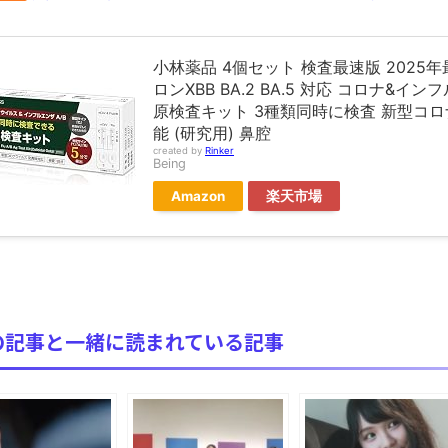
ブログお引越しのお知らせ
まるで親子のような子猫とシェパード
【極画像】名古屋の地下鉄wwwwwwwwwwww
小林薬品 4個セット 検査最速版 2025
ロンXBB BA.2 BA.5 対応 コロナ&
全方位青い芝包囲網すぎて色々見失う、新しい仕事観
原検査キット 3種類同時に検査 新型コ
見ていると！悲しくなってしまう猫の画像の数々！！
能 (研究用) 鼻腔
created by
Rinker
red by livedoor 相互RSS
Being
Amazon
楽天市場
の記事と一緒に読まれている記事