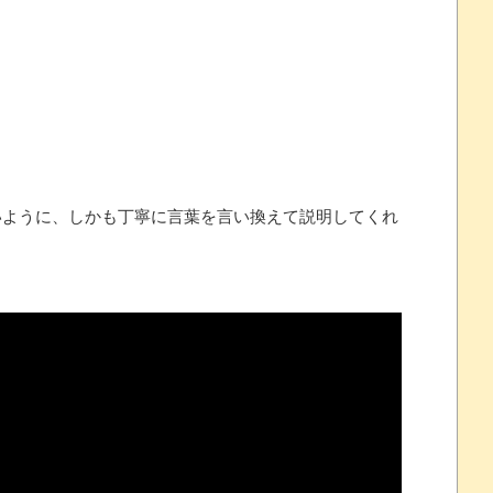
州gamescom 2026にて
プレイ動画で当時が懐かしい。
 ほか
07/25
ように、しかも丁寧に言葉を言い換えて説明してくれ
ほのぼの]
たね
.0 などバージョンアップ
結末
おおおおおおお！！！！！」→結