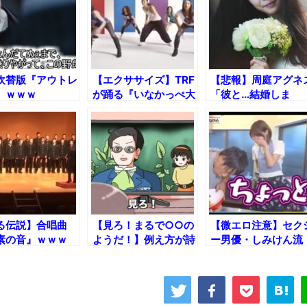
吹替版『アウトレ
【エクササイズ】TRF
【悲報】周庭アグネ
』ｗｗｗ
が踊る『いなかっぺ大
「彼と…結婚しま
将』ｗｗｗ
す！」ｗｗｗ
る伝説】合唱曲
【見ろ！まるで○○の
【微エロ注意】セク
素の音』ｗｗｗ
ようだ！】例え方が詩
ー男優・しみけん流
人すぎるムス○ｗｗｗ
「卵の溶き方」ｗｗ