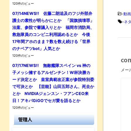
120件のビュー
07/14NEWS!! 佐藤二朗追及のフジ外部弁
-
動画
護士の素性が明らかにとか 「国旗損壊罪」
-
ネ
法案、参院で審議入りとか 福岡市消防局、
救急隊員のコンビニ利用認めるとか 今後
17年間アホのまま？数を数え続ける「世界
のナベアツbot」人気とか
120件のビュー
co
07/17NEWS!! 無敵艦隊スペイン vs 神の
メー
子メッシ擁するアルゼンチン！W杯決勝カ
ード決定とか 皇室典範改正案が参院特別委
で可決とか 【芸能】山田五郎さん、死去か
とか NVIDIAジェンスン・フアンCEO来
日！アキバGiGOでセガ愛を語るとか
120件のビュー
管理人