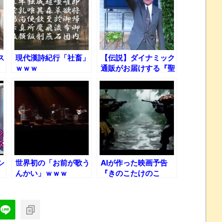
ス
現代漢詩紀行「社畜」
【伝説】ダイナミック
ｗｗｗ
通販がお届けする『聖
ナサホ師の宝玉』ｗｗ
ｗ
シ
世界初の「お前が歌う
AIが作った映画予告
んかい」ｗｗｗ
『きのこたけのこ
ｗ
WAR』ｗｗｗ