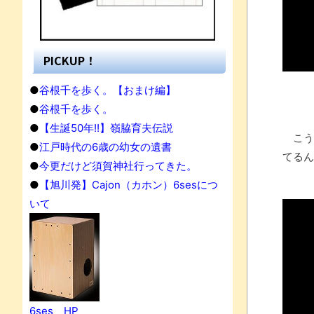
PICKUP！
●
谷根千を歩く。【おまけ編】
●
谷根千を歩く。
●
【生誕50年!!】嶺脇育夫伝説
こう
●
江戸時代の6歳の幼女の遺書
てるん
●
今更だけど須賀神社行ってきた。
●
【旭川発】Cajon（カホン）6sesにつ
いて
6ses HP