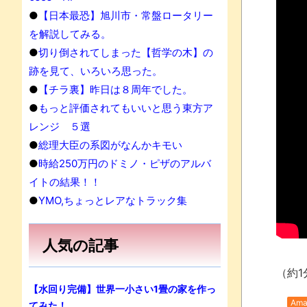
果
●
【日本最恐】旭川市・常盤ロータリー
を解説してみる。
●
切り倒されてしまった【哲学の木】の
跡を見て、いろいろ思った。
●
【チラ裏】昨日は８周年でした。
●
もっと評価されてもいいと思う東方ア
レンジ ５選
●
総理大臣の系図がなんかキモい
●
時給250万円のドミノ・ピザのアルバ
イトの結果！！
●
YMO,ちょっとレアなトラック集
人気の記事
（約1
【水回り完備】世界一小さい1畳の家を作っ
Ama
てみた！