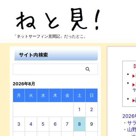
「ネットサーフィン見聞記」だったとこ。
サイト内検索
2026年8月
月
火
水
木
金
土
日
1
2
N
202
・サ
3
4
5
6
7
8
9
・山