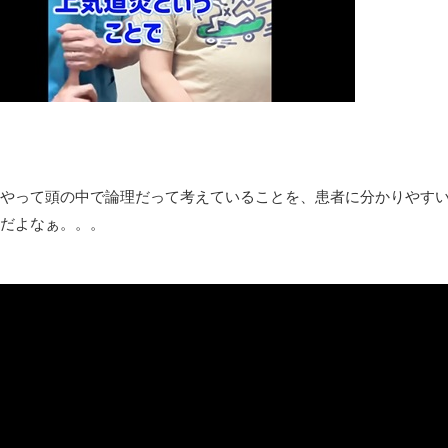
8月26日にリメイク完結編「FF7リベレーション」の新映像が公開！欧
レトロパソコンの雑誌掲載プログラムリストを打ち込んだゲーム
凡庸な悪
お前らの身体の悩み教えてくれ
「アメリカのヤンキーがアジア人にケンカを売った結果ｗｗｗ」
【読書感想】山野辺太郎『いつか深い穴に落ちるまで』
映画ちいかわ観に行ったので感想を書きます(若干ネタバレあり) 26/
やって頭の中で論理だって考えていることを、患者に分かりやすい
だよなぁ。。。
マケイン9巻＆アニメ公式ガイド感想
独学で挑んだ2026年二級建築士学科試験結果速報（仮）
体験談：仕事で同じビルの中に入っているグループ会社の嫁子 [
葉月つばさちゃん、昔から見てるんだけどかなりお姉さんになっ
壊れたエアコンと歌えないボク
バージョンアップ情報更新 AOMEI Backupper Standard 8.3
高嶋ちさ子、ダウン症の姉が暴行事件！事件の一部始終と衝撃の
【呆然】北海道旅行ワイ「ウニイクラ丼特盛で食うぞ！！！うお