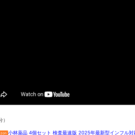
･････････････････････････････
【動画】カニ、ちょっかい出してきた陰にブチギレ
長野県のなめこのデカさが規格外だったｗｗ
新装版「ご冗談でしょう、ファインマンさん（上）（下）」発売
【画像】整形で2400万円超えの美女、水着グラビアに挑戦
歴ログは10周年ですがnoteに引っ越します
進撃の巨人シーズン7 ファイナルシーズンの感想
TBS「マツコの知らない世界」スタグル特集でほとんど紹介さ
時代の流れ
【衝撃】道志村の骨や服、沢の上流から流されてきた可能性・・
オーストラリアの男性飛行家 太平洋横断飛行
【中国】パトカーの前で好演技www当たり屋やお煽り運転など
「ム、ムリです・・・」メガネ美人ナースに入院中のオレのオナ
「ム、ムリです・・・」メガネ美人ナースに入院中のオレのオナ
分）
ナチスドイツは何故バルバロッサ作戦とかいう無茶に踏み切って
小林薬品 4個セット 検査最速版 2025年最新型インフル対
zon