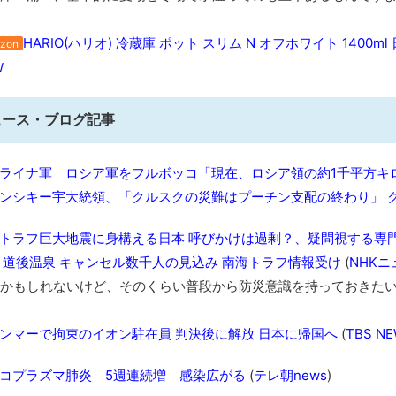
みんななんだかんだ言ってお金持ってんじゃん
HARIO(ハリオ) 冷蔵庫 ポット スリム N オフホワイト 1400m
「アメリカのヤンキーがアジア人にケンカを売った結果ｗｗｗ」
zon
W
【読書感想】山野辺太郎『いつか深い穴に落ちるまで』
映画ちいかわ観に行ったので感想を書きます(若干ネタバレあり) 26/
ュース・ブログ記事
マケイン9巻＆アニメ公式ガイド感想
独学で挑んだ2026年二級建築士学科試験結果速報（仮）
ライナ軍 ロシア軍をフルボッコ「現在、ロシア領の約1千平方キ
体験談：仕事で同じビルの中に入っているグループ会社の嫁子 [
ンシキー宇大統領、「クルスクの災難はプーチン支配の終わり」 
葉月つばさちゃん、昔から見てるんだけどかなりお姉さんになっ
壊れたエアコンと歌えないボク
トラフ巨大地震に身構える日本 呼びかけは過剰？、疑問視する専
バージョンアップ情報更新 AOMEI Backupper Standard 8.3
 道後温泉 キャンセル数千人の見込み 南海トラフ情報受け
(
NHKニ
高嶋ちさ子、ダウン症の姉が暴行事件！事件の一部始終と衝撃の
かもしれないけど、そのくらい普段から防災意識を持っておきた
【呆然】北海道旅行ワイ「ウニイクラ丼特盛で食うぞ！！！うお
･････････････････････････････
ンマーで拘束のイオン駐在員 判決後に解放 日本に帰国へ
(
TBS NE
【動画】カニ、ちょっかい出してきた陰にブチギレ
コプラズマ肺炎 5週連続増 感染広がる
(
テレ朝news
)
長野県のなめこのデカさが規格外だったｗｗ