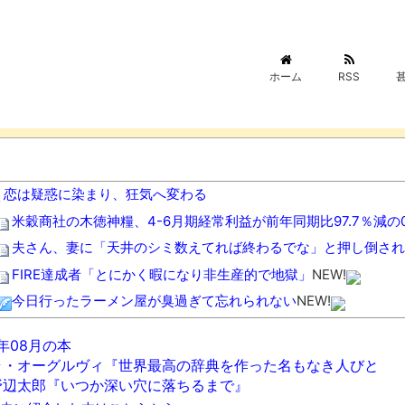
ホーム
RSS
恋は疑惑に染まり、狂気へ変わる
米穀商社の木徳神糧、4-6月期経常利益が前年同期比97.7％減の0
夫さん、妻に「天井のシミ数えてれば終わるでな」と押し倒され
FIRE達成者「とにかく暇になり非生産的で地獄」
NEW!
今日行ったラーメン屋が臭過ぎて忘れられない
NEW!
【悲報】高市早苗に逆らった財務官僚、異例の左遷ｗｗｗｗｗｗ
6年08月の本
ワイの妻(35)、町内会の掃除から汗だくで帰宅ｗｗｗｗｗｗ
NEW
ラ・オーグルヴィ『世界最高の辞典を作った名もなき人びと
【画像】このボケて、破壊力ありすぎてクッソワロタｗｗｗｗｗ
野辺太郎『いつか深い穴に落ちるまで』