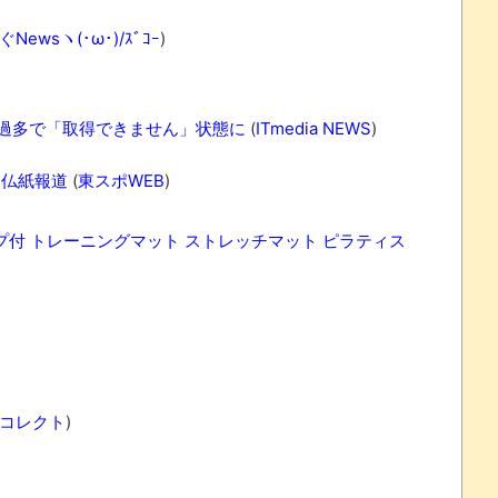
Newsヽ(･ω･)/ｽﾞｺｰ
)
過多で「取得できません」状態に
(
ITmedia NEWS
)
＝仏紙報道
(
東スポWEB
)
ラップ付 トレーニングマット ストレッチマット ピラティス
コレクト
)