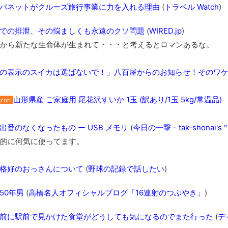
パネットがクルーズ旅行事業に力を入れる理由
(
トラベル Watch
)
での排泄、その悩ましくも永遠のクソ問題
(
WIRED.jp
)
から新たな生命体が生まれて・・・と考えるとロマンあるな。
の表示のスイカは選ばないで！」八百屋からのお知らせ！そのワ
山形県産 ご家庭用 尾花沢すいか 1玉 (訳あり/1玉 5kg/常温品)
zon
出番のなくなったもの ー USB メモリ
(
今日の一撃 - tak-shonai's "T
的に何気に使ってます。
格好のおっさんについて
(
野球の記録で話したい
)
50年男
(
高橋名人オフィシャルブログ「16連射のつぶやき」
)
前に駅前で見かけた食堂がどうしても気になるのでまた行った
(
デ