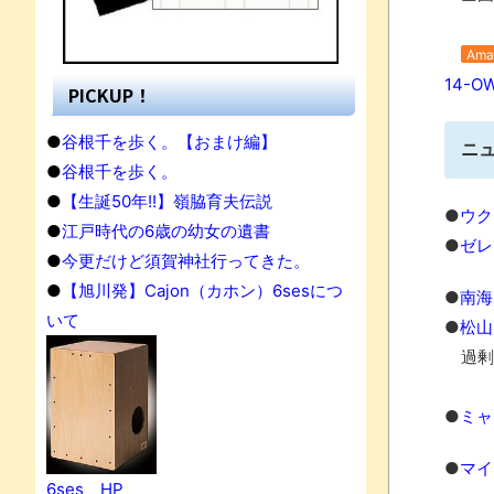
Ama
14-O
PICKUP！
●
谷根千を歩く。【おまけ編】
ニ
●
谷根千を歩く。
●
【生誕50年!!】嶺脇育夫伝説
●
ウク
●
江戸時代の6歳の幼女の遺書
●
ゼレ
●
今更だけど須賀神社行ってきた。
●
【旭川発】Cajon（カホン）6sesにつ
●
南海
いて
●
松山
過剰
果
●
ミャ
●
マイ
6ses HP