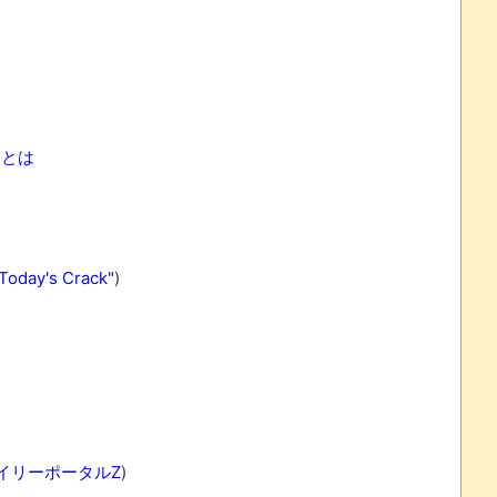
ケとは
oday's Crack"
)
イリーポータルZ
)