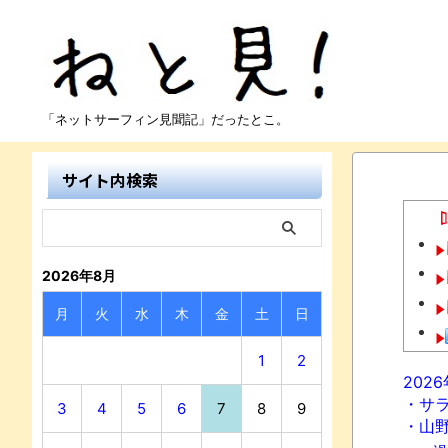
「ネットサーフィン見聞記」だったとこ。
サイト内検索
2026年8月
月
火
水
木
金
土
日
1
2
202
・サ
3
4
5
6
7
8
9
・山