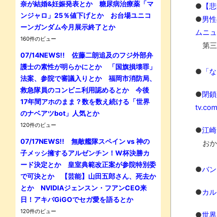
奈が結婚&妊娠発表とか 糖尿病治療薬「マ
●
【悲
ンジャロ」25％値下げとか お台場ユニコ
●
男性
ーンガンダム今月展示終了とか
ムニュ
160件のビュー
第三
07/14NEWS!! 佐藤二朗追及のフジ外部弁
護士の素性が明らかにとか 「国旗損壊罪」
●
「な
法案、参院で審議入りとか 福岡市消防局、
救急隊員のコンビニ利用認めるとか 今後
●
閉鎖
17年間アホのまま？数を数え続ける「世界
tv.co
のナベアツbot」人気とか
120件のビュー
●
江崎
07/17NEWS!! 無敵艦隊スペイン vs 神の
おか
子メッシ擁するアルゼンチン！W杯決勝カ
ード決定とか 皇室典範改正案が参院特別委
●
バン
で可決とか 【芸能】山田五郎さん、死去か
とか NVIDIAジェンスン・フアンCEO来
●
カル
日！アキバGiGOでセガ愛を語るとか
120件のビュー
●
世界