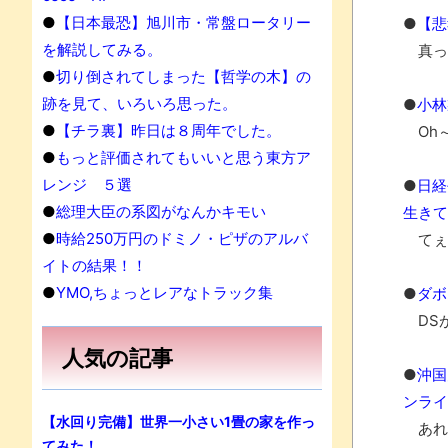
●
【日本最恐】旭川市・常盤ロータリー
●
【悲
を解説してみる。
真っ
●
切り倒されてしまった【哲学の木】の
跡を見て、いろいろ思った。
●
小林
●
【チラ裏】昨日は８周年でした。
Oh
●
もっと評価されてもいいと思う東方ア
レンジ ５選
●
日経
●
総理大臣の系図がなんかキモい
生きて
●
時給250万円のドミノ・ピザのアルバ
てぇ
イトの結果！！
●
YMO,ちょっとレアなトラック集
●
ダボ
DS
人気の記事
●
沖国
ンライ
【水回り完備】世界一小さい1畳の家を作っ
あれ
てみた！