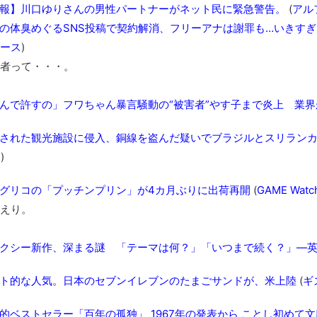
報】川口ゆりさんの男性パートナーがネット民に緊急警告。
(
アル
の体臭めぐるSNS投稿で契約解消、フリーアナは謝罪も…いきす
ース
)
者って・・・。
んで許すの」フワちゃん暴言騒動の“被害者”やす子まで炎上 業
された観光施設に侵入、銅線を盗んだ疑いでブラジルとスリランカ
m
)
グリコの「プッチンプリン」が4カ月ぶりに出荷再開
(
GAME Watc
えり。
クシー新作、深まる謎 「テーマは何？」「いつまで続く？」―
ト的な人気。日本のセブンイレブンのたまごサンドが、米上陸
(
ギ
的ベストセラー「百年の孤独」 1967年の発表から ことし初めて