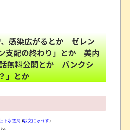
らず走るし流問題解決じゃね？」
NEW!
レコが（ノ∇`）
NEW!
れたキャラの目が死んでいると話題にｗｗ
NEW!
頼んだら…とんでもない事になった
NEW!
急増、感染広がるとか ゼレン
たので、気ままに魔術を極めます 24」「ポンコツ魔王
ン支配の終わり」とか 美内
全話無料公開とか バンクシ
？」とか
32歳女が逮捕
劇～
市上下水道局
(
駄文にゅうす
)
念くじが登場です
よね。