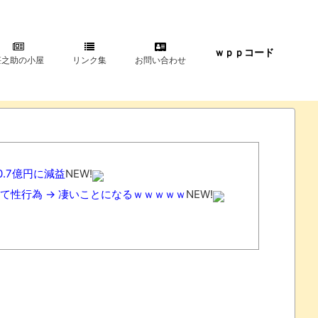
ｗｐｐコード
甚之助の小屋
リンク集
お問い合わせ
.7億円に減益
NEW!
て性行為 → 凄いことになるｗｗｗｗｗ
NEW!
ｗｗ
NEW!
!
ｗｗｗｗ
NEW!