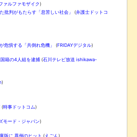
ファルファモザイク
)
ぎた批判がもたらす「息苦しい社会」
(
弁護士ドットコ
界が危惧する「共倒れ危機」
(
FRIDAYデジタル
)
国籍の4人組を逮捕
(
石川テレビ放送 ishikawa-
h
)
英
(
時事ドットコム
)
ズモード・ジャパン
)
文庫版に 異例のヒット
(
えごん
)