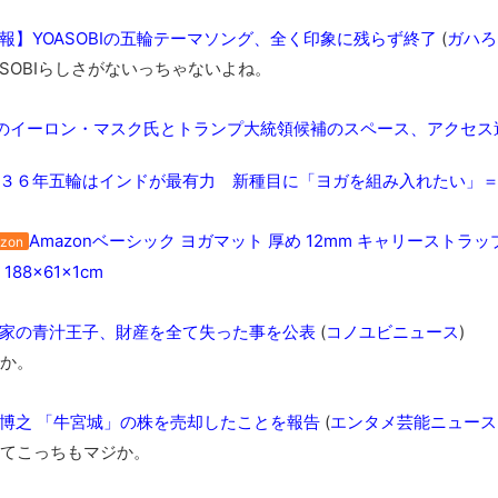
全方位青い芝包囲網すぎて色々見失う、新しい仕事観
見ていると！悲しくなってしまう猫の画像の数々！！
報】YOASOBIの五輪テーマソング、全く印象に残らず終了
(
ガハろぐ
SOBIらしさがないっちゃないよね。
red by livedoor 相互RSS
のイーロン・マスク氏とトランプ大統領候補のスペース、アクセス
３６年五輪はインドが最有力 新種目に「ヨガを組み入れたい」
Amazonベーシック ヨガマット 厚め 12mm キャリースト
zon
188×61×1cm
家の青汁王子、財産を全て失った事を公表
(
コノユビニュース
)
か。
博之 「牛宮城」の株を売却したことを報告
(
エンタメ芸能ニュース
てこっちもマジか。