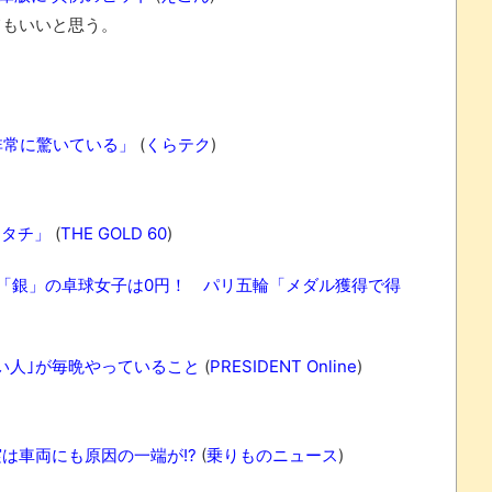
もいいと思う。
非常に驚いている」
(
くらテク
)
カタチ」
(
THE GOLD 60
)
、「銀」の卓球女子は0円！ パリ五輪「メダル獲得で得
い人｣が毎晩やっていること
(
PRESIDENT Online
)
は車両にも原因の一端が!?
(
乗りものニュース
)