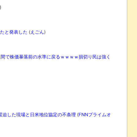
)
ったと発表した
(
えごん
)
れなかったJリーグ…ならば自分たちで紹介だ！
・・・・・・・
か1週間で株価暴落前の水準に戻るｗｗｗｗ損切り民は強く
盛りだくさん
サポ懇願したら・・・
サポ懇願したら・・・
しまったのか
る緊迫した現場と日米地位協定の不条理
(
FNNプライムオ