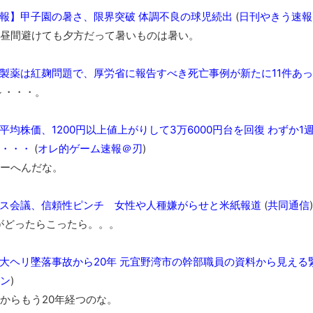
新装版「ご冗談でしょう、ファインマンさん（上）（下）」発売
報】甲子園の暑さ、限界突破 体調不良の球児続出
(
日刊やきう速報
【画像】整形で2400万円超えの美女、水着グラビアに挑戦
昼間避けても夕方だって暑いものは暑い。
歴ログは10周年ですがnoteに引っ越します
進撃の巨人シーズン7 ファイナルシーズンの感想
製薬は紅麹問題で、厚労省に報告すべき死亡事例が新たに11件あ
TBS「マツコの知らない世界」スタグル特集でほとんど紹介さ
～・・・。
時代の流れ
【衝撃】道志村の骨や服、沢の上流から流されてきた可能性・・
平均株価、1200円以上値上がりして3万6000円台を回復 わず
・・・
(
オレ的ゲーム速報＠刃
)
オーストラリアの男性飛行家 太平洋横断飛行
ーへんだな。
【中国】パトカーの前で好演技www当たり屋やお煽り運転など
「ム、ムリです・・・」メガネ美人ナースに入院中のオレのオナ
ス会議、信頼性ピンチ 女性や人種嫌がらせと米紙報道
(
共同通信
)
「ム、ムリです・・・」メガネ美人ナースに入院中のオレのオナ
がどったらこったら。。。
ナチスドイツは何故バルバロッサ作戦とかいう無茶に踏み切って
ブログお引越しのお知らせ
大ヘリ墜落事故から20年 元宜野湾市の幹部職員の資料から見え
まるで親子のような子猫とシェパード
ン
)
【極画像】名古屋の地下鉄wwwwwwwwwwww
からもう20年経つのな。