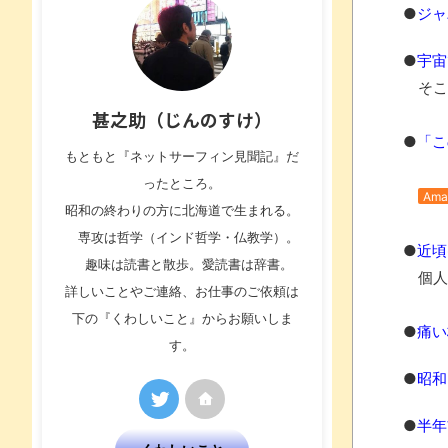
●
ジャ
●
宇宙
そこ
甚之助（じんのすけ）
●
「こ
もともと『ネットサーフィン見聞記』だ
ったところ。
Ama
昭和の終わりの方に北海道で生まれる。
専攻は哲学（インド哲学・仏教学）。
●
近頃
趣味は読書と散歩。愛読書は辞書。
個人
詳しいことやご連絡、お仕事のご依頼は
下の『くわしいこと』からお願いしま
●
痛い
す。
●
昭和
●
半年