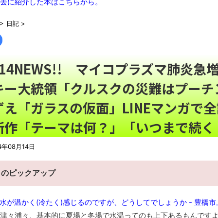
【有能】政府「トラックはサービスエリア利用有料化すればサボ
去に紹介した本はこちらから。
【描込】なんだよこの漫画ｗｗｗ【注意】
NEW!
>
日記
>
【動画】両方馬鹿（笑）ミニストップでトラックと衝突したドラ
【真顔】あるスーパーの「チャイルドシート付きカート」に描か
「これで11万取られたの!?」あるX民が玄関ドアノブの修理を
8/14NEWS!! マイコプラズマ肺炎
【07日の新刊】「魔女と傭兵 9」「転生したら第七王子だっ
キー大統領「クルスクの災難はプーチ
の田舎暮らし 6」
NEW!
【悲報】クロちゃん、まともになってしまう
NEW!
ずえ「ガラスの仮面」LINEマンガで
【AI】ルイス・フロイスが歌う『日本史』
新作「テーマは何？」「いつまで続く
週間少年ジャンプのグッズ(43億円分)を注文してキャンセルした
「題名のない音楽会」ゲーム音楽批判から36年 ～因果な逆転
4年08月14日
50歳になりました
凡庸な悪
日のピックアップ
ロープと滑車と犬マスクでエクストリーム変身。
お前らの身体の悩み教えてくれ
水が温かく(冷たく)感じるのですが、どうしてでしょうか - 豊橋
『FF15』が発売10周年！ノクティスフィギュアなどが当たる記
津々浦々、基本的に夏場と冬場で水温ってのも上下あるもんです