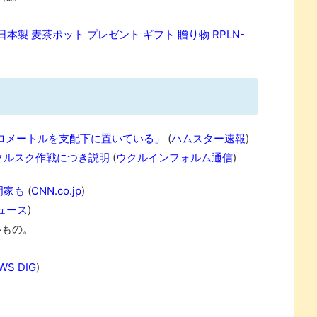
l 日本製 麦茶ポット プレゼント ギフト 贈り物 RPLN-
 ほか
07/25
ロメートルを支配下に置いている」
(
ハムスター速報
)
ほのぼの]
クルスク作戦につき説明
(
ウクルインフォルム通信
)
たね
門家も
(
CNN.co.jp
)
.0 などバージョンアップ
ュース
)
結末
いもの。
おおおおおおお！！！！！」→結
WS DIG
)