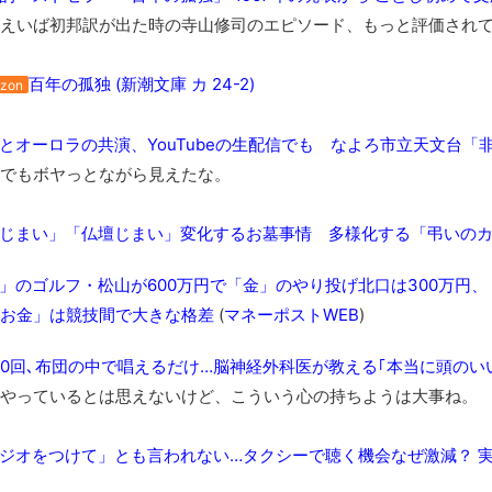
えいば初邦訳が出た時の寺山修司のエピソード、もっと評価されて
百年の孤独 (新潮文庫 カ 24-2)
zon
とオーロラの共演、YouTubeの生配信でも なよろ市立天文台「
でもボヤっとながら見えたな。
じまい」「仏壇じまい」変化するお墓事情 多様化する「弔いの
」のゴルフ・松山が600万円で「金」のやり投げ北口は300万円
お金」は競技間で大きな格差
(
マネーポストWEB
)
20回､布団の中で唱えるだけ…脳神経外科医が教える｢本当に頭のい
やっているとは思えないけど、こういう心の持ちようは大事ね。
ジオをつけて」とも言われない…タクシーで聴く機会なぜ激減？ 実