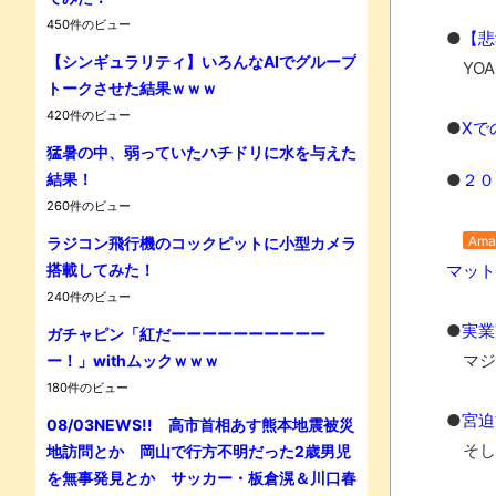
450件のビュー
●
【悲
【シンギュラリティ】いろんなAIでグループ
YOA
Powe
トークさせた結果ｗｗｗ
420件のビュー
●
Xで
猛暑の中、弱っていたハチドリに水を与えた
結果！
●
２０
260件のビュー
Ama
ラジコン飛行機のコックピットに小型カメラ
搭載してみた！
マット 
240件のビュー
●
実業
ガチャピン「紅だーーーーーーーーーー
マジ
ー！」withムックｗｗｗ
180件のビュー
●
宮迫
08/03NEWS!! 高市首相あす熊本地震被災
そし
地訪問とか 岡山で行方不明だった2歳男児
を無事発見とか サッカー・板倉滉＆川口春