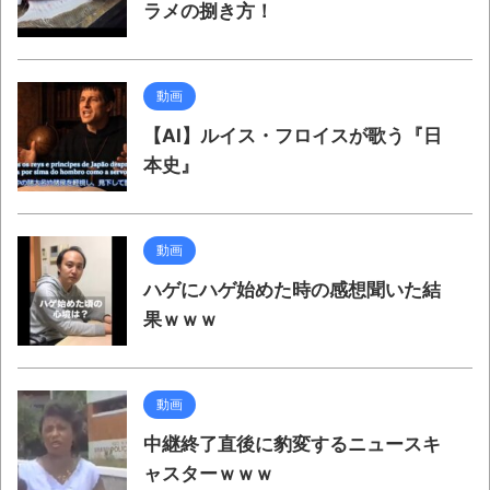
ラメの捌き方！
動画
【AI】ルイス・フロイスが歌う『日
本史』
動画
ハゲにハゲ始めた時の感想聞いた結
果ｗｗｗ
動画
中継終了直後に豹変するニュースキ
ャスターｗｗｗ