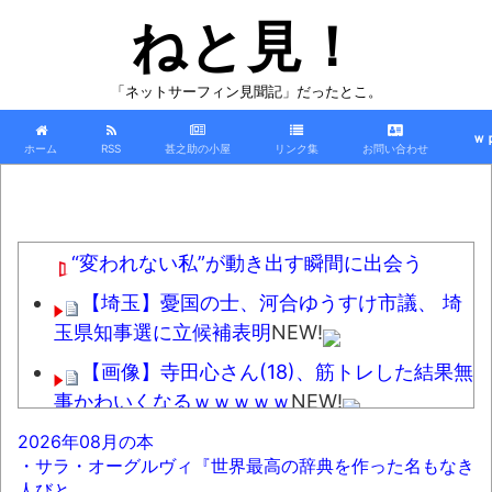
ねと見！
「ネットサーフィン見聞記」だったとこ。
ｗ
ホーム
RSS
甚之助の小屋
リンク集
お問い合わせ
“変われない私”が動き出す瞬間に出会う
【埼玉】憂国の士、河合ゆうすけ市議、 埼
玉県知事選に立候補表明
NEW!
【画像】寺田心さん(18)、筋トレした結果無
事かわいくなるｗｗｗｗｗ
NEW!
京大病院、脳腫瘍手術で前代未聞の医療ミ
2026年08月の本
・サラ・オーグルヴィ『世界最高の辞典を作った名もなき
ス。患者は植物状態に...
NEW!
人びと