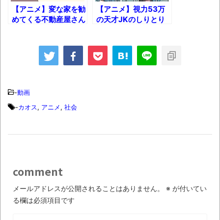
感想
【アニメ】変な家を勧
【アニメ】視力53万
TBS「マツコの知らない世界」スタグル特
めてくる不動産屋さん
の天才JKのしりとり
ｗｗｗ
がレベチな件について
集でほとんど紹介されなかったJリーグ…なら
ｗｗｗ
ば自分たちで紹介だ！
時代の流れ
【衝撃】道志村の骨や服、沢の上流から流
されてきた可能性・・・・・・・・・
-
動画
-
カオス
,
アニメ
,
社会
オーストラリアの男性飛行家 太平洋横断
飛行
【中国】パトカーの前で好演技www当たり
屋やお煽り運転など盛りだくさん
comment
「ム、ムリです・・・」メガネ美人ナース
に入院中のオレのオナサポ懇願したら・・・
メールアドレスが公開されることはありません。
※
が付いてい
る欄は必須項目です
「ム、ムリです・・・」メガネ美人ナース
に入院中のオレのオナサポ懇願したら・・・