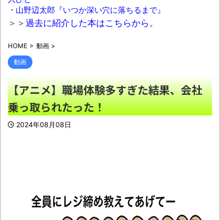
【規格外】実在する歴史上の人物で「こい
・山野辺太郎『いつか深い穴に落ちるまで』
つチートだろ…」と思った奴あげてけ
NEW!
＞＞
過去に紹介した本はこちらから。
【画像】この駐車場に停められる・・・？
HOME
>
動画
>
NEW!
動画
【悲報】マイナ保険証のクソぶり、バレる
ｗｗｗｗｗｗｗｗｗ
NEW!
【アニメ】職場体験多すぎた結果、会社
記者「中革連は食料品消費税ゼロを公約に
乗っ取られたった！
掲げていたが？」→階猛氏「それは財源確保と
2024年08月08日
いう条件付き」
NEW!
【動画】これはお見事。中国重慶市で珍し
い事故が撮影される。
NEW!
インフルエンサー、Xの誹謗中傷により自殺
→記者「これ、インプレゾンビが誹謗中傷の中
心じゃね？」→分析していくとヤバイ真実が浮
かび上がる
NEW!