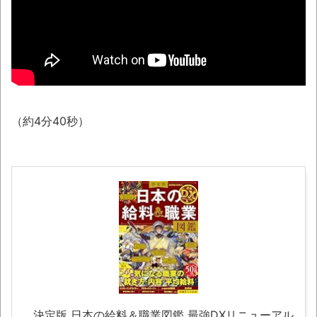
難所って10年前と同レベルなの(ドン引き
NEW!
ナナフシモドキと公園へ
08/08NEWS!! 高市首相の熊本視察「PR動
画」批判相次ぐとか 【甲子園】有明、被災
地・熊本に届ける劇的逆転勝利とか KDDI、
（約4分40秒）
楽天へのローミングを9月末終了とか ニンテ
ンドーミュージアム、公式ページ以外で購入し
たチケットは無効にとか
「ぞわっとした…」カルディで売っているコ
ーヒーのパッケージが“一瞬怖い”と話題に
wwww
「天才か」いや変態です、宝鐘マリンの
ルアーを作ってタコを釣り上げた動画が葛飾北
斎も大喜びの構図過ぎておもろい件ほか、8月
08日の新着CGまとめ
決定版 日本の給料＆職業図鑑 最強DXリニューアル