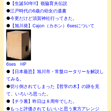
●
【生誕50年!!】嶺脇育夫伝説
●
江戸時代の6歳の幼女の遺書
●
今更だけど須賀神社行ってきた。
●
【旭川発】Cajon（カホン）6sesについて
6ses HP
●
【日本最恐】旭川市・常盤ロータリーを解説し
てみる。
●
切り倒されてしまった【哲学の木】の跡を見
て、いろいろ思った。
●
【チラ裏】昨日は８周年でした。
●
もっと評価されてもいいと思う東方アレンジ