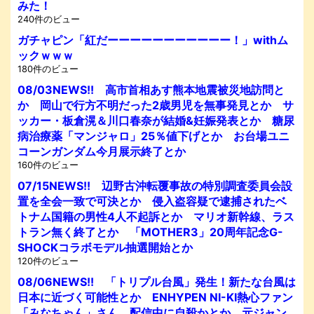
みた！
240件のビュー
ガチャピン「紅だーーーーーーーーーーー！」withム
ックｗｗｗ
180件のビュー
08/03NEWS!! 高市首相あす熊本地震被災地訪問と
か 岡山で行方不明だった2歳男児を無事発見とか サ
ッカー・板倉滉＆川口春奈が結婚&妊娠発表とか 糖尿
病治療薬「マンジャロ」25％値下げとか お台場ユニ
コーンガンダム今月展示終了とか
160件のビュー
07/15NEWS!! 辺野古沖転覆事故の特別調査委員会設
置を全会一致で可決とか 侵入盗容疑で逮捕されたベ
トナム国籍の男性4人不起訴とか マリオ新幹線、ラス
トラン無く終了とか 「MOTHER3」20周年記念G-
SHOCKコラボモデル抽選開始とか
120件のビュー
08/06NEWS!! 「トリプル台風」発生！新たな台風は
日本に近づく可能性とか ENHYPEN NI-KI熱心ファン
「みなちゃん」さん、配信中に自殺かとか 元ジャン