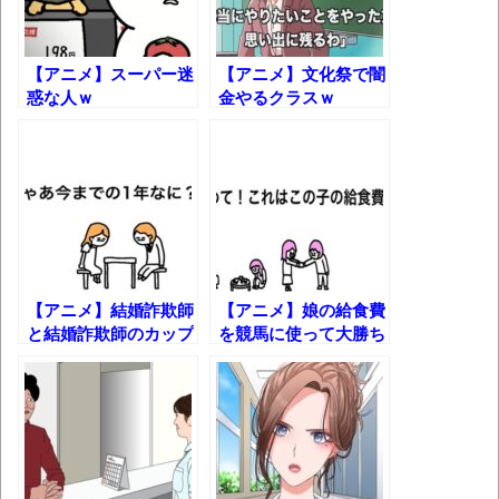
マケイン9巻＆アニメ公式ガイド感想
独学で挑んだ2026年二級建築士学科試験結
【アニメ】スーパー迷
【アニメ】文化祭で闇
果速報（仮）
惑な人ｗ
金やるクラスｗ
体験談：仕事で同じビルの中に入っている
グループ会社の嫁子 [ほのぼの]
葉月つばさちゃん、昔から見てるんだけど
かなりお姉さんになったね
壊れたエアコンと歌えないボク
【アニメ】結婚詐欺師
【アニメ】娘の給食費
バージョンアップ情報更新 AOMEI
と結婚詐欺師のカップ
を競馬に使って大勝ち
Backupper Standard 8.3.0 などバージョンア
ルｗ
してくるやつｗ
ップ
高嶋ちさ子、ダウン症の姉が暴行事件！事
件の一部始終と衝撃の結末
【呆然】北海道旅行ワイ「ウニイクラ丼特