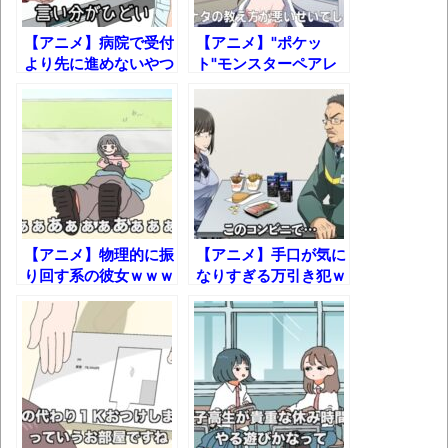
盛で食うぞ！！！うおおおおおおお
【アニメ】病院で受付
【アニメ】"ポケッ
お！！！！！」→結
より先に進めないやつ
ト"モンスターペアレ
果･････････････････････････････
ｗｗｗ
ントｗｗｗ
【動画】カニ、ちょっかい出してきた陰に
ブチギレ
長野県のなめこのデカさが規格外だったｗ
ｗ
新装版「ご冗談でしょう、ファインマンさ
【アニメ】物理的に振
【アニメ】手口が気に
ん（上）（下）」発売
り回す系の彼女ｗｗｗ
なりすぎる万引き犯ｗ
【画像】整形で2400万円超えの美女、水着
ｗｗ
グラビアに挑戦
歴ログは10周年ですがnoteに引っ越します
進撃の巨人シーズン7 ファイナルシーズンの