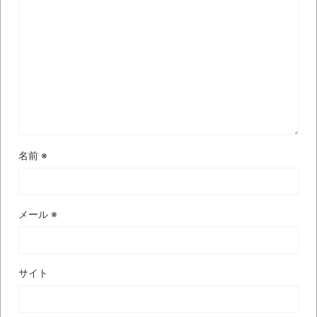
ナチスドイツは何故バルバロッサ作戦とか
いう無茶に踏み切ってしまったのか
ブログお引越しのお知らせ
まるで親子のような子猫とシェパード
【極画像】名古屋の地下鉄
wwwwwwwwwwww
名前
※
全方位青い芝包囲網すぎて色々見失う、新
しい仕事観
見ていると！悲しくなってしまう猫の画像
メール
※
の数々！！
Powered by livedoor 相互RSS
サイト