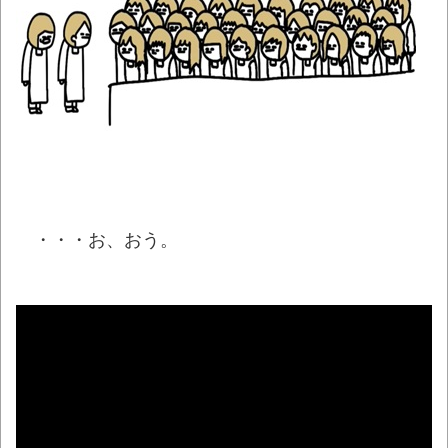
「いったいどんな音が出るのか…」韓国で売
っている目覚まし時計のデザインが悪夢すぎる
ｗｗｗ
NEW!
まっぷたつに…日本レトロゲーム協会がゲー
ムソフトCDの劣化について問題提起 他
NEW!
歯磨きしても口臭い奴ｗｗｗｗｗｗｗｗ
NEW!
・・・お、おう。
別にどこの誰が一日何時間睡眠だろうがど
うでもいいじゃないですか
NEW!
【悲報】太鼓の達人、お馴染みのフォント
の使用料が年間6万から年間320万になったの
で変更に
NEW!
【悲報】韓国人「え待って、何で日本の避