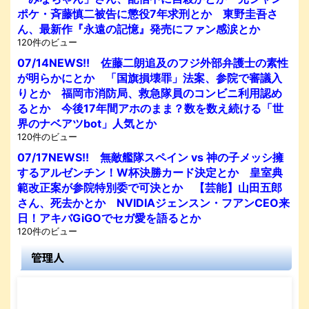
ポケ・斉藤慎二被告に懲役7年求刑とか 東野圭吾さ
ん、最新作『永遠の記憶』発売にファン感涙とか
120件のビュー
07/14NEWS!! 佐藤二朗追及のフジ外部弁護士の素性
が明らかにとか 「国旗損壊罪」法案、参院で審議入
りとか 福岡市消防局、救急隊員のコンビニ利用認め
るとか 今後17年間アホのまま？数を数え続ける「世
界のナベアツbot」人気とか
120件のビュー
07/17NEWS!! 無敵艦隊スペイン vs 神の子メッシ擁
するアルゼンチン！W杯決勝カード決定とか 皇室典
範改正案が参院特別委で可決とか 【芸能】山田五郎
さん、死去かとか NVIDIAジェンスン・フアンCEO来
日！アキバGiGOでセガ愛を語るとか
120件のビュー
管理人