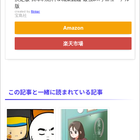
版
8月26日にリメイク完結編「FF7リベレーシ
created by
Rinker
宝島社
ョン」の新映像が公開！欧州gamescom 2026
にて
Amazon
レトロパソコンの雑誌掲載プログラムリス
楽天市場
トを打ち込んだゲームプレイ動画で当時が懐か
しい。
凡庸な悪
お前らの身体の悩み教えてくれ
「アメリカのヤンキーがアジア人にケンカ
この記事と一緒に読まれている記事
を売った結果ｗｗｗ」 ほか
【読書感想】山野辺太郎『いつか深い穴に
落ちるまで』
映画ちいかわ観に行ったので感想を書きま
す(若干ネタバレあり) 26/07/25