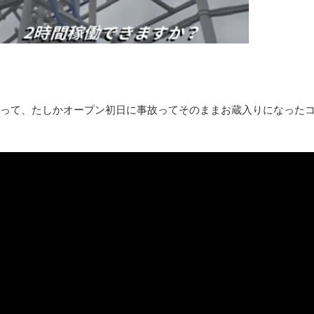
みんななんだかんだ言ってお金持ってんじゃん
「アメリカのヤンキーがアジア人にケンカを売った結果ｗｗｗ」
【読書感想】山野辺太郎『いつか深い穴に落ちるまで』
映画ちいかわ観に行ったので感想を書きます(若干ネタバレあり) 26/
マケイン9巻＆アニメ公式ガイド感想
って、たしかオープン初日に事故ってそのままお蔵入りになったコ
独学で挑んだ2026年二級建築士学科試験結果速報（仮）
体験談：仕事で同じビルの中に入っているグループ会社の嫁子 [
葉月つばさちゃん、昔から見てるんだけどかなりお姉さんになっ
壊れたエアコンと歌えないボク
バージョンアップ情報更新 AOMEI Backupper Standard 8.3
高嶋ちさ子、ダウン症の姉が暴行事件！事件の一部始終と衝撃の
【呆然】北海道旅行ワイ「ウニイクラ丼特盛で食うぞ！！！うお
･････････････････････････････
【動画】カニ、ちょっかい出してきた陰にブチギレ
長野県のなめこのデカさが規格外だったｗｗ