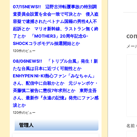
07/15NEWS!! 辺野古沖転覆事故の特別調
査委員会設置を全会一致で可決とか 侵入盗
容疑で逮捕されたベトナム国籍の男性4人不
起訴とか マリオ新幹線、ラストラン無く終
co
了とか 「MOTHER3」20周年記念G-
SHOCKコラボモデル抽選開始とか
メー
120件のビュー
08/06NEWS!! 「トリプル台風」発生！新
たな台風は日本に近づく可能性とか
ENHYPEN NI-KI熱心ファン「みなちゃん」
さん、配信中に自殺かとか 元ジャンポケ・
斉藤慎二被告に懲役7年求刑とか 東野圭吾
さん、最新作『永遠の記憶』発売にファン感
涙とか
120件のビュー
管理人
名前