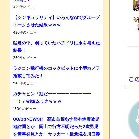
450件のビュー
【シンギュラリティ】いろんなAIでグループ
Powe
トークさせた結果ｗｗｗ
420件のビュー
猛暑の中、弱っていたハチドリに水を与えた
結果！
260件のビュー
ラジコン飛行機のコックピットに小型カメラ
搭載してみた！
こ
240件のビュー
ガチャピン「紅だーーーーーーーーーー
ー！」withムックｗｗｗ
180件のビュー
08/03NEWS!! 高市首相あす熊本地震被災
地訪問とか 岡山で行方不明だった2歳男児
を無事発見とか サッカー・板倉滉＆川口春