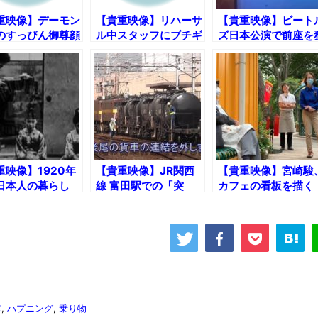
重映像】デーモン
【貴重映像】リハーサ
【貴重映像】ビート
のすっぴん御尊顔
ル中スタッフにブチギ
ズ日本公演で前座を
レる尾崎豊
めドリフターズと内
裕也
重映像】1920年
【貴重映像】JR関西
【貴重映像】宮崎駿
日本人の暮らし
線 富田駅での「突
カフェの看板を描く
放」作業風景！
重
,
ハプニング
,
乗り物