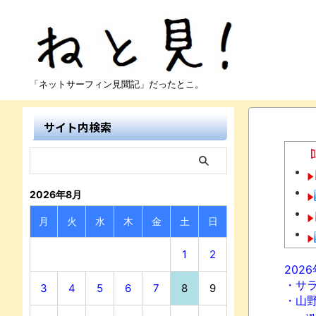
「ネットサーフィン見聞記」だったとこ。
サイト内検索
2026年8月
月
火
水
木
金
土
日
1
2
202
・サ
3
4
5
6
7
8
9
・山