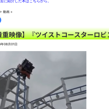
【悲報】ロシア、じわじわと逝き始める
NEW!
去に紹介した本はこちらから。
【画像】思わず保存したくなる「笑える画像・最高な画像」貼っ
>
動画
>
【動画】ロシア軍のドローンをネット発射装置で撃墜するウクラ
【動画】「昔のアイドルは個人情報がガバガバだった」を誇張し
「ぞわっとした…」カルディで売っているコーヒーのパッケージが
貴重映像】『ツイストコースターロビ
【悲報】男の趣味Tier表、ヤバすぎるｗｗｗｗｗ
NEW!
「天才か」いや変態です、宝鐘マリンのルアーを作ってタコ
4年08月01日
ろい件ほか、8月08日の新着CGまとめ
NEW!
8月26日にリメイク完結編「FF7リベレーション」の新映像が公開！欧
この時期に避難所生活は大変だよな(´・ω・｀)
ウード&ギターで奏でるFF5「古代図書館」！
レトロパソコンの雑誌掲載プログラムリストを打ち込んだゲーム
「題名のない音楽会」ゲーム音楽批判から36年 ～因果な逆転
50歳になりました
凡庸な悪
お前らの身体の悩み教えてくれ