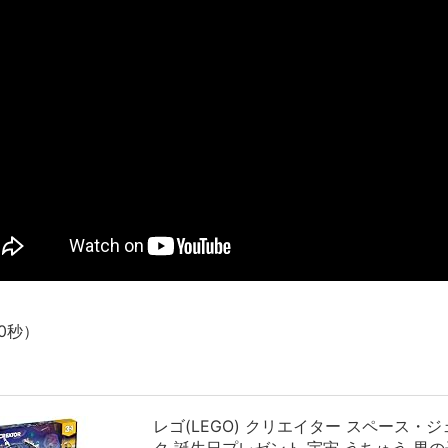
新装版「ご冗談でしょう、ファインマンさん（上）（下）」発売
【画像】整形で2400万円超えの美女、水着グラビアに挑戦
歴ログは10周年ですがnoteに引っ越します
進撃の巨人シーズン7 ファイナルシーズンの感想
TBS「マツコの知らない世界」スタグル特集でほとんど紹介さ
時代の流れ
【衝撃】道志村の骨や服、沢の上流から流されてきた可能性・・
オーストラリアの男性飛行家 太平洋横断飛行
【中国】パトカーの前で好演技www当たり屋やお煽り運転など
「ム、ムリです・・・」メガネ美人ナースに入院中のオレのオナ
「ム、ムリです・・・」メガネ美人ナースに入院中のオレのオナ
0秒）
ナチスドイツは何故バルバロッサ作戦とかいう無茶に踏み切って
ブログお引越しのお知らせ
まるで親子のような子猫とシェパード
【極画像】名古屋の地下鉄wwwwwwwwwwww
レゴ(LEGO) クリエイター スペース・ジ