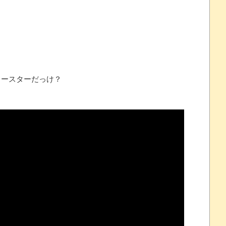
 ほか
07/25
ースターだっけ？
ほのぼの]
たね
.0 などバージョンアップ
結末
おおおおおおお！！！！！」→結