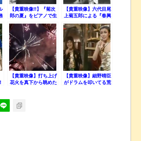
ル
【貴重映像!!】『菊次
【貴重映像】六代目尾
務
郎の夏』をピアノで生
上菊五郎による『春興
田
演奏する北野武
鏡獅子』【不世出の天
才】
、
【貴重映像】打ち上げ
【貴重映像】細野晴臣
！
花火を真下から眺めた
がドラムを叩いてる荒
ら・・・
井由実「ルージュの伝
言」withティン・パ
ン・アレー