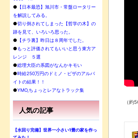
●
【日本最恐】旭川市・常盤ロータリー
を解説してみる。
●
切り倒されてしまった【哲学の木】の
跡を見て、いろいろ思った。
●
【チラ裏】昨日は８周年でした。
●
もっと評価されてもいいと思う東方ア
レンジ ５選
●
総理大臣の系図がなんかキモい
●
時給250万円のドミノ・ピザのアルバ
イトの結果！！
●
YMO,ちょっとレアなトラック集
（約5
人気の記事
【水回り完備】世界一小さい1畳の家を作っ
てみた！