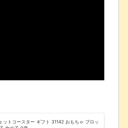
れなかったJリーグ…ならば自分たちで紹介だ！
・・・・・・・
盛りだくさん
サポ懇願したら・・・
サポ懇願したら・・・
しまったのか
ェットコースター ギフト 31142 おもちゃ ブロッ