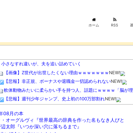
ホーム
RSS
小さなすれ違いが、夫を追い詰めていく
【画像】Z世代が出世したくない理由ｗｗｗｗｗｗｗ
NEW!
【悲報】非正規、ボーナスや退職金一切認められない
NEW!
軟体動物みたいに柔らかい手を持つ人、話題にｗｗｗｗ「脳が理
【悲報】週刊少年ジャンプ、史上初の100万部割れ
NEW!
【悲報】日本のライオンさん、溶ける
NEW!
6年08月の本
京大病院、脳腫瘍摘出手術で誤って腫瘍の無い部位を摘出 脳幹
ラ・オーグルヴィ『世界最高の辞典を作った名もなき人びと
彼氏が『この車』買おうとして私とケンカになってるんだけどｗ
野辺太郎『いつか深い穴に落ちるまで』