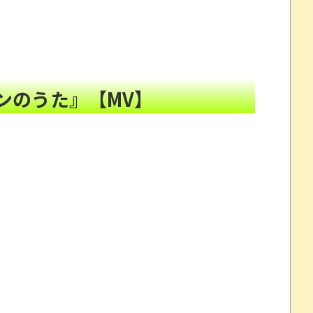
ていけｗｗｗｗｗ
NEW!
イナ。
NEW!
た昭和風AI動画が秀逸すぎるｗｗｗ
NEW!
“一瞬怖い”と話題にwwww
NEW!
ンのうた』【MV】
を釣り上げた動画が葛飾北斎も大喜びの構図過ぎておも
州gamescom 2026にて
NEW!
プレイ動画で当時が懐かしい。
劇～