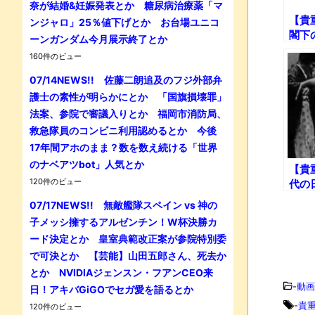
奈が結婚&妊娠発表とか 糖尿病治療薬「マ
【貴
ンジャロ」25％値下げとか お台場ユニコ
閣下
ーンガンダム今月展示終了とか
160件のビュー
07/14NEWS!! 佐藤二朗追及のフジ外部弁
護士の素性が明らかにとか 「国旗損壊罪」
法案、参院で審議入りとか 福岡市消防局、
救急隊員のコンビニ利用認めるとか 今後
17年間アホのまま？数を数え続ける「世界
のナベアツbot」人気とか
【貴
120件のビュー
代の
07/17NEWS!! 無敵艦隊スペイン vs 神の
子メッシ擁するアルゼンチン！W杯決勝カ
ード決定とか 皇室典範改正案が参院特別委
で可決とか 【芸能】山田五郎さん、死去か
とか NVIDIAジェンスン・フアンCEO来
-
動画
日！アキバGiGOでセガ愛を語るとか
-
貴
120件のビュー