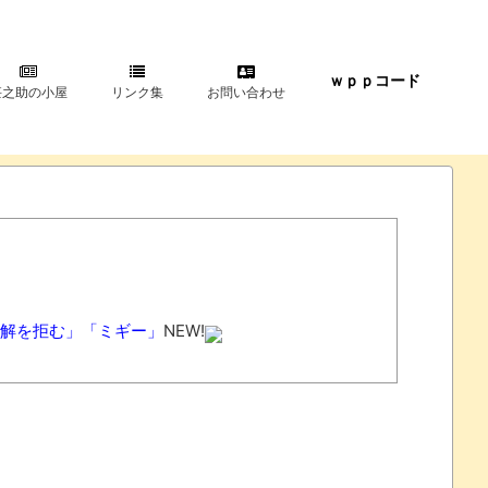
ｗｐｐコード
甚之助の小屋
リンク集
お問い合わせ
解を拒む」「ミギー」
NEW!
など損傷受け植物状態に
NEW!
ｗｗｗｗｗ
NEW!