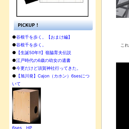
PICKUP！
●
谷根千を歩く。【おまけ編】
●
谷根千を歩く。
これ
●
【生誕50年!!】嶺脇育夫伝説
●
江戸時代の6歳の幼女の遺書
●
今更だけど須賀神社行ってきた。
●
【旭川発】Cajon（カホン）6sesにつ
いて
果
6ses HP