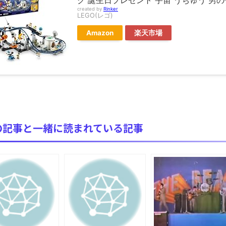
ク 誕生日プレゼント 宇宙 うちゅう 男の子
全方位青い芝包囲網すぎて色々見失う、新しい仕事観
created by
Rinker
見ていると！悲しくなってしまう猫の画像の数々！！
LEGO(レゴ)
Amazon
楽天市場
red by livedoor 相互RSS
の記事と一緒に読まれている記事