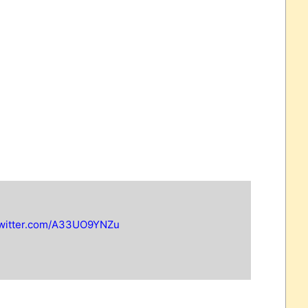
 ほか
07/25
ほのぼの]
たね
.0 などバージョンアップ
結末
twitter.com/A33UO9YNZu
おおおおおおお！！！！！」→結