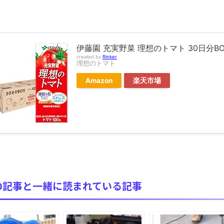
新装版「ご冗談でしょう、ファインマンさん（上）（下）」発売
【画像】整形で2400万円超えの美女、水着グラビアに挑戦
歴ログは10周年ですがnoteに引っ越します
進撃の巨人シーズン7 ファイナルシーズンの感想
伊藤園 充実野菜 理想のトマト 30日分BOX
created by
Rinker
TBS「マツコの知らない世界」スタグル特集でほとんど紹介さ
理想のトマト
時代の流れ
Amazon
楽天市場
【衝撃】道志村の骨や服、沢の上流から流されてきた可能性・・
オーストラリアの男性飛行家 太平洋横断飛行
【中国】パトカーの前で好演技www当たり屋やお煽り運転など
「ム、ムリです・・・」メガネ美人ナースに入院中のオレのオナ
「ム、ムリです・・・」メガネ美人ナースに入院中のオレのオナ
ナチスドイツは何故バルバロッサ作戦とかいう無茶に踏み切って
ブログお引越しのお知らせ
の記事と一緒に読まれている記事
まるで親子のような子猫とシェパード
【極画像】名古屋の地下鉄wwwwwwwwwwww