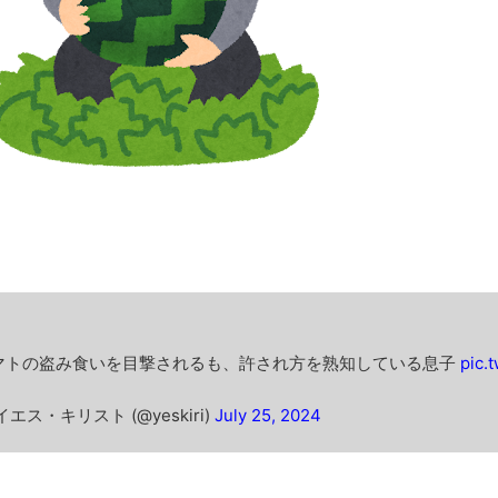
みんななんだかんだ言ってお金持ってんじゃん
「アメリカのヤンキーがアジア人にケンカを売った結果ｗｗｗ」
【読書感想】山野辺太郎『いつか深い穴に落ちるまで』
映画ちいかわ観に行ったので感想を書きます(若干ネタバレあり) 26/
マケイン9巻＆アニメ公式ガイド感想
独学で挑んだ2026年二級建築士学科試験結果速報（仮）
体験談：仕事で同じビルの中に入っているグループ会社の嫁子 [
葉月つばさちゃん、昔から見てるんだけどかなりお姉さんになっ
壊れたエアコンと歌えないボク
バージョンアップ情報更新 AOMEI Backupper Standard 8.3
高嶋ちさ子、ダウン症の姉が暴行事件！事件の一部始終と衝撃の
マトの盗み食いを目撃されるも、許され方を熟知している息子
pic.
【呆然】北海道旅行ワイ「ウニイクラ丼特盛で食うぞ！！！うお
･････････････････････････････
イエス・キリスト (@yeskiri)
July 25, 2024
【動画】カニ、ちょっかい出してきた陰にブチギレ
長野県のなめこのデカさが規格外だったｗｗ