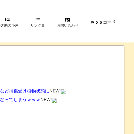
ｗｐｐコード
甚之助の小屋
リンク集
お問い合わせ
など損傷受け植物状態に
NEW!
なってしまうｗｗｗ
NEW!
ｗｗｗｗｗ
NEW!
ｗｗｗｗ
NEW!