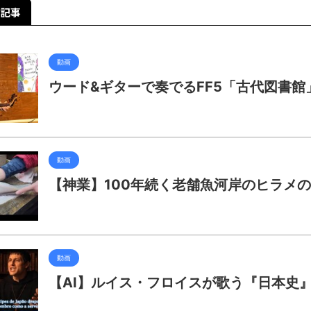
記事
動画
ウード&ギターで奏でるFF5「古代図書館
動画
【神業】100年続く老舗魚河岸のヒラメ
動画
【AI】ルイス・フロイスが歌う『日本史