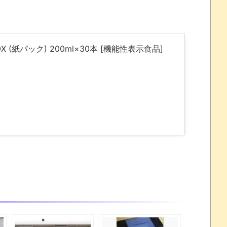
 (紙パック) 200ml×30本 [機能性表示食品]
れなかったJリーグ…ならば自分たちで紹介だ！
・・・・・・・
盛りだくさん
サポ懇願したら・・・
サポ懇願したら・・・
しまったのか