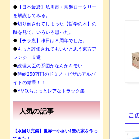
●
【日本最恐】旭川市・常盤ロータリー
を解説してみる。
●
切り倒されてしまった【哲学の木】の
跡を見て、いろいろ思った。
●
【チラ裏】昨日は８周年でした。
●
もっと評価されてもいいと思う東方ア
レンジ ５選
●
総理大臣の系図がなんかキモい
●
時給250万円のドミノ・ピザのアルバ
イトの結果！！
●
YMO,ちょっとレアなトラック集
人気の記事
こ
【水回り完備】世界一小さい1畳の家を作っ
てみた！