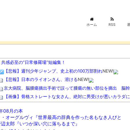
ホーム
RSS
共感必至の“日常修羅場”短編集！
【悲報】週刊少年ジャンプ、史上初の100万部割れ
NEW!
【悲報】日本のライオンさん、溶ける
NEW!
京大病院、脳腫瘍摘出手術で誤って腫瘍の無い部位を摘出 脳幹
【画像】骨格ストレートな女さん、絶対に男受けが悪いカラダに
彼氏が『この車』買おうとして私とケンカになってるんだけどｗ
6年08月の本
【悲報】ロシア、じわじわと逝き始める
NEW!
ラ・オーグルヴィ『世界最高の辞典を作った名もなき人びと
人気女性配信者さん、全財産がバレる → 金額がヤバすぎるｗｗ
野辺太郎『いつか深い穴に落ちるまで』