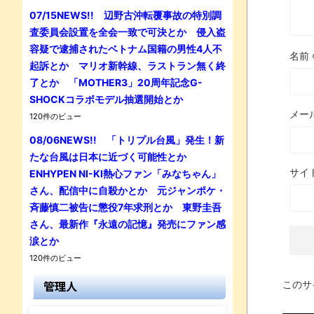
07/15NEWS!! 辺野古沖転覆事故の特別調
査委員会設置を全会一致で可決とか 侵入盗
容疑で逮捕されたベトナム国籍の男性4人不
名前
起訴とか マリオ新幹線、ラストラン無く終
了とか 「MOTHER3」20周年記念G-
SHOCKコラボモデル抽選開始とか
メー
120件のビュー
08/06NEWS!! 「トリプル台風」発生！新
たな台風は日本に近づく可能性とか
サイ
ENHYPEN NI-KI熱心ファン「みなちゃん」
さん、配信中に自殺かとか 元ジャンポケ・
斉藤慎二被告に懲役7年求刑とか 東野圭吾
さん、最新作『永遠の記憶』発売にファン感
涙とか
120件のビュー
管理人
このサ