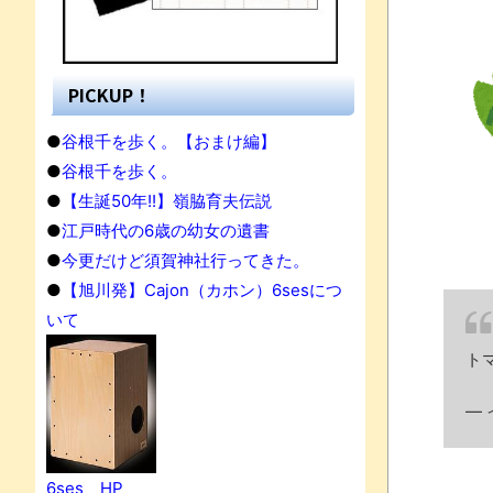
PICKUP！
●
谷根千を歩く。【おまけ編】
●
谷根千を歩く。
●
【生誕50年!!】嶺脇育夫伝説
●
江戸時代の6歳の幼女の遺書
●
今更だけど須賀神社行ってきた。
●
【旭川発】Cajon（カホン）6sesにつ
いて
ト
果
— 
6ses HP