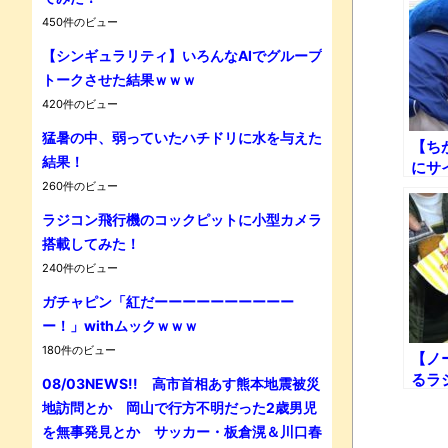
450件のビュー
【シンギュラリティ】いろんなAIでグループ
Powe
トークさせた結果ｗｗｗ
420件のビュー
猛暑の中、弱っていたハチドリに水を与えた
【ち
結果！
にサ
260件のビュー
なつ
ラジコン飛行機のコックピットに小型カメラ
搭載してみた！
240件のビュー
ガチャピン「紅だーーーーーーーーーー
ー！」withムックｗｗｗ
180件のビュー
【ノ
るラ
08/03NEWS!! 高市首相あす熊本地震被災
ィの
地訪問とか 岡山で行方不明だった2歳男児
【S
を無事発見とか サッカー・板倉滉＆川口春