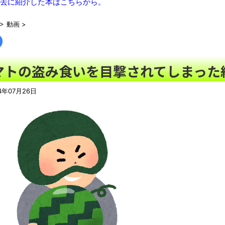
【画像】思わず保存したくなる「笑える画像・最高な画像」貼っ
去に紹介した本はこちらから。
【画像】笑顔100点満点の女の子が発見されるwwwwww
NEW!
>
動画
>
【動画】ロシア軍のドローンをネット発射装置で撃墜するウクラ
【動画】「昔のアイドルは個人情報がガバガバだった」を誇張し
「ぞわっとした…」カルディで売っているコーヒーのパッケージが
マトの盗み食いを目撃されてしまった
【悲報】男の趣味Tier表、ヤバすぎるｗｗｗｗｗ
NEW!
「天才か」いや変態です、宝鐘マリンのルアーを作ってタコ
4年07月26日
ろい件ほか、8月08日の新着CGまとめ
NEW!
8月26日にリメイク完結編「FF7リベレーション」の新映像が公開！欧
この時期に避難所生活は大変だよな(´・ω・｀)
ウード&ギターで奏でるFF5「古代図書館」！
レトロパソコンの雑誌掲載プログラムリストを打ち込んだゲーム
「題名のない音楽会」ゲーム音楽批判から36年 ～因果な逆転
50歳になりました
凡庸な悪
お前らの身体の悩み教えてくれ