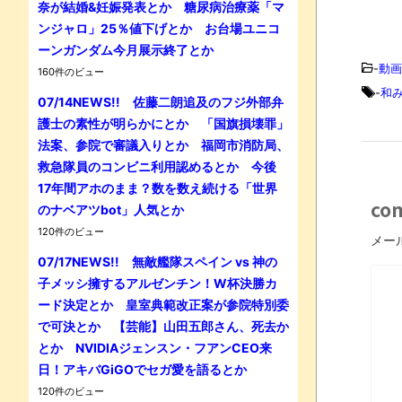
奈が結婚&妊娠発表とか 糖尿病治療薬「マ
ンジャロ」25％値下げとか お台場ユニコ
ーンガンダム今月展示終了とか
-
動画
160件のビュー
-
和
07/14NEWS!! 佐藤二朗追及のフジ外部弁
護士の素性が明らかにとか 「国旗損壊罪」
法案、参院で審議入りとか 福岡市消防局、
救急隊員のコンビニ利用認めるとか 今後
17年間アホのまま？数を数え続ける「世界
co
のナベアツbot」人気とか
120件のビュー
メー
07/17NEWS!! 無敵艦隊スペイン vs 神の
子メッシ擁するアルゼンチン！W杯決勝カ
ード決定とか 皇室典範改正案が参院特別委
で可決とか 【芸能】山田五郎さん、死去か
とか NVIDIAジェンスン・フアンCEO来
日！アキバGiGOでセガ愛を語るとか
120件のビュー