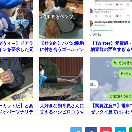
全方位青い芝包囲網すぎて色々見失う、新しい仕事観
見ていると！悲しくなってしまう猫の画像の数々！！
red by livedoor 相互RSS
がうぅ～】ドアラ
【社交的】パパの晩酌
【Twitter】元横綱
インを要求した元
に付き合うゴールデン
朝青龍の面白すぎる
リーダーの末路ｗ
レトリバーw
プ返www
ーカット版】とあ
大好きな飼育員さんに
【閲覧注意!?】電車
ジオパーソナリテ
甘えるハシビロコウｗ
ゼッタイ見てはいけ
お昼ごはんｗ
い「LINEの誤字脱
TVラジオ】
字」13選ｗ