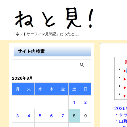
「ネットサーフィン見聞記」だったとこ。
サイト内検索
2026年8月
月
火
水
木
金
土
日
1
2
202
・サ
3
4
5
6
7
8
9
・山