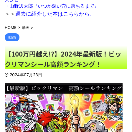
【埼玉】憂国の士、河合ゆうすけ市議、 埼
・山野辺太郎『いつか深い穴に落ちるまで』
玉県知事選に立候補表明
NEW!
＞＞
過去に紹介した本はこちらから。
【悲報】ラッパーさん、札束披露するもネ
HOME
>
動画
>
ット民から新社会人の初ボーナスくらいしかな
いと笑われる
NEW!
動画
人生終わってる派遣社員だけどこれからど
【100万円越え!?】2024年最新版！ビッ
う生きていくべきかな？
NEW!
クリマンシール高額ランキング！
【画像】コメ 損切り加速ｗｗｗｗｗｗｗ
ｗｗ
NEW!
2024年07月23日
西川貴教アニキ、ミュージックステーショ
ンで”魅惑のマーメイド達と限界突破”してしま
うｗｗｗｗ
NEW!
【画像】寺田心さん(18)、筋トレした結果無
事かわいくなるｗｗｗｗｗ
NEW!
【規格外】実在する歴史上の人物で「こい