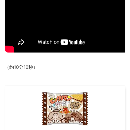
【悲報】太鼓の達人、お馴染みのフォント
の使用料が年間6万から年間320万になったの
で変更に
NEW!
ナナフシモドキと公園へ
08/08NEWS!! 高市首相の熊本視察「PR動
画」批判相次ぐとか 【甲子園】有明、被災
地・熊本に届ける劇的逆転勝利とか KDDI、
楽天へのローミングを9月末終了とか ニンテ
（約10分10秒）
ンドーミュージアム、公式ページ以外で購入し
たチケットは無効にとか
「ぞわっとした…」カルディで売っているコ
ーヒーのパッケージが“一瞬怖い”と話題に
wwww
「天才か」いや変態です、宝鐘マリンの
ルアーを作ってタコを釣り上げた動画が葛飾北
斎も大喜びの構図過ぎておもろい件ほか、8月