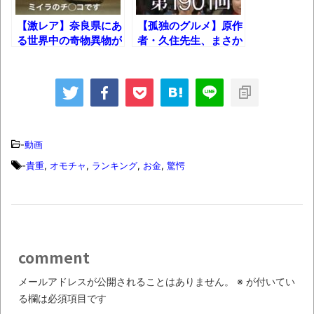
進撃の巨人シーズン7 ファイナルシーズンの
感想
【激レア】奈良県にあ
【孤独のグルメ】原作
る世界中の奇物異物が
者・久住先生、まさか
TBS「マツコの知らない世界」スタグル特
集まる博物館！
の場所で見つかってし
集でほとんど紹介されなかったJリーグ…なら
まうｗｗｗ
ば自分たちで紹介だ！
時代の流れ
【衝撃】道志村の骨や服、沢の上流から流
-
動画
されてきた可能性・・・・・・・・・
-
貴重
,
オモチャ
,
ランキング
,
お金
,
驚愕
オーストラリアの男性飛行家 太平洋横断
飛行
【中国】パトカーの前で好演技www当たり
屋やお煽り運転など盛りだくさん
comment
「ム、ムリです・・・」メガネ美人ナース
メールアドレスが公開されることはありません。
※
が付いてい
に入院中のオレのオナサポ懇願したら・・・
る欄は必須項目です
「ム、ムリです・・・」メガネ美人ナース