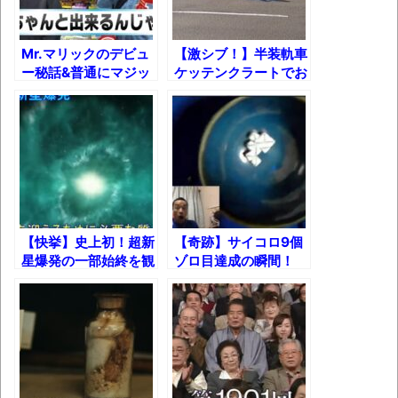
【呆然】北海道旅行ワイ「ウニイクラ丼特
盛で食うぞ！！！うおおおおおおお
Mr.マリックのデビュ
【激シブ！】半装軌車
お！！！！！」→結
ー秘話&普通にマジッ
ケッテンクラートでお
果･････････････････････････････
クやったらうますぎた
買い物行ってみた！
件ｗ
【動画】カニ、ちょっかい出してきた陰に
ブチギレ
長野県のなめこのデカさが規格外だったｗ
ｗ
新装版「ご冗談でしょう、ファインマンさ
【快挙】史上初！超新
【奇跡】サイコロ9個
ん（上）（下）」発売
星爆発の一部始終を観
ゾロ目達成の瞬間！
測成功した結果！
【画像】整形で2400万円超えの美女、水着
グラビアに挑戦
歴ログは10周年ですがnoteに引っ越します