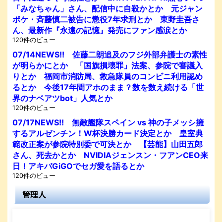
「みなちゃん」さん、配信中に自殺かとか 元ジャン
ポケ・斉藤慎二被告に懲役7年求刑とか 東野圭吾さ
ん、最新作『永遠の記憶』発売にファン感涙とか
120件のビュー
07/14NEWS!! 佐藤二朗追及のフジ外部弁護士の素性
が明らかにとか 「国旗損壊罪」法案、参院で審議入
りとか 福岡市消防局、救急隊員のコンビニ利用認め
るとか 今後17年間アホのまま？数を数え続ける「世
界のナベアツbot」人気とか
120件のビュー
07/17NEWS!! 無敵艦隊スペイン vs 神の子メッシ擁
するアルゼンチン！W杯決勝カード決定とか 皇室典
範改正案が参院特別委で可決とか 【芸能】山田五郎
さん、死去かとか NVIDIAジェンスン・フアンCEO来
日！アキバGiGOでセガ愛を語るとか
120件のビュー
管理人