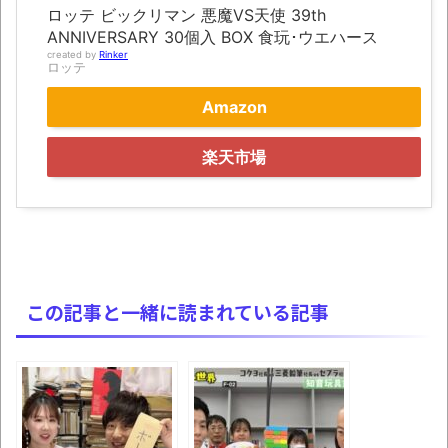
ロッテ ビックリマン 悪魔VS天使 39th
08日の新着CGまとめ
ANNIVERSARY 30個入 BOX 食玩･ウエハース
8月26日にリメイク完結編「FF7リベレーシ
created by
Rinker
ロッテ
ョン」の新映像が公開！欧州gamescom 2026
Amazon
にて
レトロパソコンの雑誌掲載プログラムリス
楽天市場
トを打ち込んだゲームプレイ動画で当時が懐か
しい。
凡庸な悪
お前らの身体の悩み教えてくれ
この記事と一緒に読まれている記事
「アメリカのヤンキーがアジア人にケンカ
を売った結果ｗｗｗ」 ほか
【読書感想】山野辺太郎『いつか深い穴に
落ちるまで』
映画ちいかわ観に行ったので感想を書きま