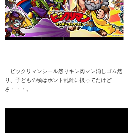
つチートだろ…」と思った奴あげてけ
NEW!
記者「中革連は食料品消費税ゼロを公約に
掲げていたが？」→階猛氏「それは財源確保と
いう条件付き」
NEW!
【動画】これはお見事。中国重慶市で珍し
い事故が撮影される。
NEW!
「いったいどんな音が出るのか…」韓国で売
っている目覚まし時計のデザインが悪夢すぎる
ビックリマンシール然りキン肉マン消しゴム然
ｗｗｗ
NEW!
り、子どもの頃はホント乱雑に扱ってたけど
まっぷたつに…日本レトロゲーム協会がゲー
さ・・・。
ムソフトCDの劣化について問題提起 他
NEW!
別にどこの誰が一日何時間睡眠だろうがど
うでもいいじゃないですか
NEW!