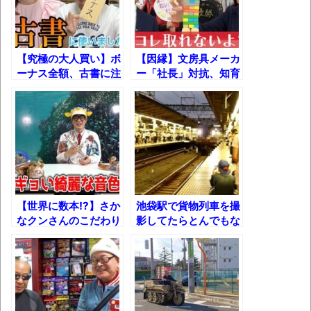
す(若干ネタバレあり) 26/07/25
マケイン9巻＆アニメ公式ガイド感想
【究極の大人買い】ボ
【因縁】文房具メーカ
独学で挑んだ2026年二級建築士学科試験結
ーナス全額、古書に注
ー「社長」対抗、知育
果速報（仮）
ぎ込んだ結果！
玩具対決！！
体験談：仕事で同じビルの中に入っている
グループ会社の嫁子 [ほのぼの]
葉月つばさちゃん、昔から見てるんだけど
かなりお姉さんになったね
壊れたエアコンと歌えないボク
【世界に数本!?】さか
池袋駅で貨物列車を撮
バージョンアップ情報更新 AOMEI
なクンさんのこだわり
影してたらとんでもな
Backupper Standard 8.3.0 などバージョンア
の「ピッコロサック
い車両が通過！
ス」！
ップ
高嶋ちさ子、ダウン症の姉が暴行事件！事
件の一部始終と衝撃の結末