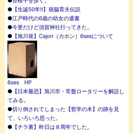
●
谷根千を歩く。
●
【生誕50年!!】嶺脇育夫伝説
●
江戸時代の6歳の幼女の遺書
●
今更だけど須賀神社行ってきた。
●
【旭川発】Cajon（カホン）6sesについて
6ses HP
●
【日本最恐】旭川市・常盤ロータリーを解説し
てみる。
●
切り倒されてしまった【哲学の木】の跡を見
て、いろいろ思った。
●
【チラ裏】昨日は８周年でした。