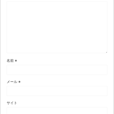
に入院中のオレのオナサポ懇願したら・・・
ナチスドイツは何故バルバロッサ作戦とか
いう無茶に踏み切ってしまったのか
ブログお引越しのお知らせ
まるで親子のような子猫とシェパード
【極画像】名古屋の地下鉄
wwwwwwwwwwww
名前
※
全方位青い芝包囲網すぎて色々見失う、新
しい仕事観
見ていると！悲しくなってしまう猫の画像
メール
※
の数々！！
Powered by livedoor 相互RSS
サイト