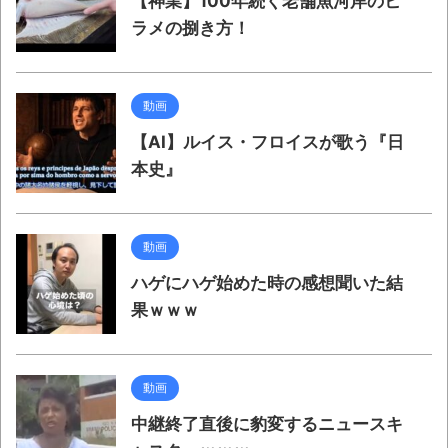
【神業】100年続く老舗魚河岸のヒ
ラメの捌き方！
動画
【AI】ルイス・フロイスが歌う『日
本史』
動画
ハゲにハゲ始めた時の感想聞いた結
果ｗｗｗ
動画
中継終了直後に豹変するニュースキ