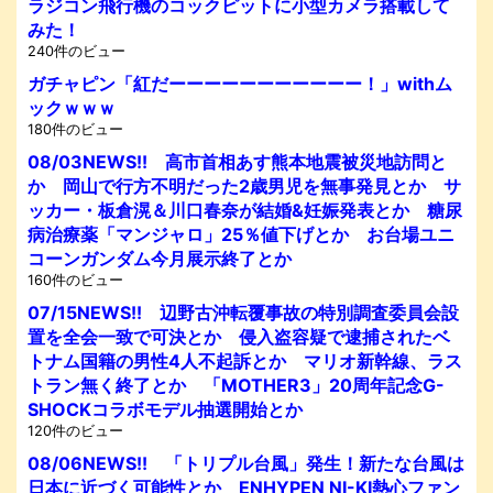
ラジコン飛行機のコックピットに小型カメラ搭載して
みた！
240件のビュー
ガチャピン「紅だーーーーーーーーーーー！」withム
ックｗｗｗ
180件のビュー
08/03NEWS!! 高市首相あす熊本地震被災地訪問と
か 岡山で行方不明だった2歳男児を無事発見とか サ
ッカー・板倉滉＆川口春奈が結婚&妊娠発表とか 糖尿
病治療薬「マンジャロ」25％値下げとか お台場ユニ
コーンガンダム今月展示終了とか
160件のビュー
07/15NEWS!! 辺野古沖転覆事故の特別調査委員会設
置を全会一致で可決とか 侵入盗容疑で逮捕されたベ
トナム国籍の男性4人不起訴とか マリオ新幹線、ラス
トラン無く終了とか 「MOTHER3」20周年記念G-
SHOCKコラボモデル抽選開始とか
120件のビュー
08/06NEWS!! 「トリプル台風」発生！新たな台風は
日本に近づく可能性とか ENHYPEN NI-KI熱心ファン