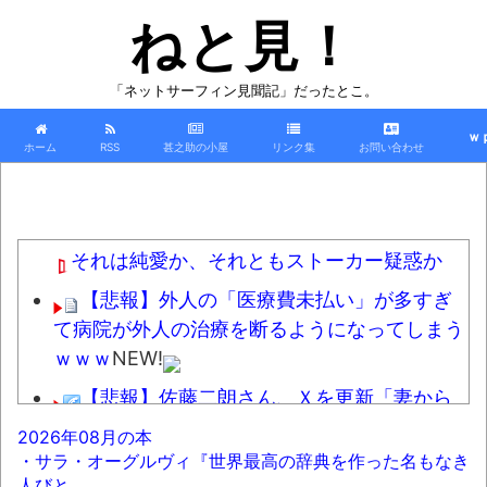
ねと見！
「ネットサーフィン見聞記」だったとこ。
ｗ
ホーム
RSS
甚之助の小屋
リンク集
お問い合わせ
それは純愛か、それともストーカー疑惑か
【悲報】外人の「医療費未払い」が多すぎ
て病院が外人の治療を断るようになってしまう
ｗｗｗ
NEW!
【悲報】佐藤二朗さん、Ｘを更新「妻から
『ハグでもしてみっか』と言われました」ｗｗ
2026年08月の本
ｗｗｗｗｗｗｗｗ
NEW!
・サラ・オーグルヴィ『世界最高の辞典を作った名もなき
人びと