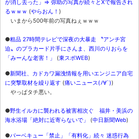
が消し去った」⇒ 弥助の写真が続々とXで報告され
葉月つばさちゃん、昔から見てるんだけど
るｗｗｗ
(
やらおん！
)
かなりお姉さんになったね
いまから500年前の写真ねぇｗｗｗ
壊れたエアコンと歌えないボク
バージョンアップ情報更新 AOMEI
●
粗品 27時間テレビで深夜の大暴走 〝アンチ宮
Backupper Standard 8.3.0 などバージョンア
迫〟のプラカード片手にさんま、西川のりおらを
ップ
「みーんな老害！」
(
東スポWEB
)
高嶋ちさ子、ダウン症の姉が暴行事件！事
●
新聞社、カドカワ漏洩情報を用いエンジニア自宅
件の一部始終と衝撃の結末
に突撃取材を繰り返す
(
痛いニュース(ﾉ∀`)
)
【呆然】北海道旅行ワイ「ウニイクラ丼特
やっぱタチ悪い。
盛で食うぞ！！！うおおおおおおお
お！！！！！」→結
●
野生イルカに襲われる被害相次ぐ 福井・美浜の
果･････････････････････････････
海水浴場「絶対に近寄らないで」
(
中日新聞Web
)
【動画】カニ、ちょっかい出してきた陰に
ブチギレ
●
バーベキュー「禁止」「有料化」続々 迷惑行為