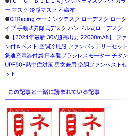
●
[ＣＩＣＩＢＥＬＬＡ] シシベラマスク バイカラ
ー マスク 冷感マスク 不織布
●
GTRacing ゲーミングデスク ローデスク ロータ
イプ 手動式昇降式デスク ハンドル式ローデスク
●
【2024年最新 30V超高出力 22000mAh】 ファ
ン付きベスト 空調冷風服 ファンバッテリーセット
急速充電器付属 日本製ブラシレスモーター チタン
UPF50+熱中症対策 男女兼用 空調ファンベストセ
ット
この記事と一緒に読まれている記事