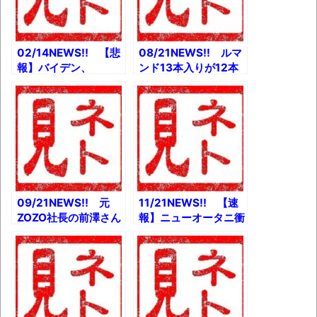
02/14NEWS!! 【悲
08/21NEWS!! ルマ
報】バイデン、
ンド13本入りが12本
TikTokを始めると
に ブルボン5商品で
か 深田えいみさん、
内容量減とか NHK
追徴課税8000万円と
のど自慢で81歳の女
か 藤本タツキ『ルッ
性が倒れ込む放送事故
クバック』劇場版アニ
とか 【驚愕】初音ミ
メ化決定とか NHK
クさんの人脈、エグい
大改編 平日午後1時か
ｗとか
ら5時間、情報番組生
放送とか
09/21NEWS!! 元
11/21NEWS!! 【速
ZOZO社長の前澤さん
報】ニューオータニ衝
が秘書と広報を「緊
撃告発！とか 「バリ
急」募集とか
バラ」田代まさし容疑
JASRAC学校の校歌
者出演回が再公開と
に金を要求とか 公立
か 京アニ放火犯の最
高校の部活動で初めて
先端治療費1000万円
e-Sportsを採用とか
誰が払うのかとか