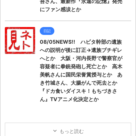
吾さん、最新作『永遠の記憶』発売
にファン感涙とか
日記
08/05NEWS!! ハビタ幹部の遺族
への説明が後に訂正→遺族ブチギレ
へとか 大阪・河内長野で警察官が
容疑者に拳銃発砲し死亡とか 高木
美帆さんに国民栄誉賞授与とか あ
き竹城さん、大腸がんで死去とか
『ドカ食いダイスキ！もちづきさ
ん』TVアニメ化決定とか
もっと読む