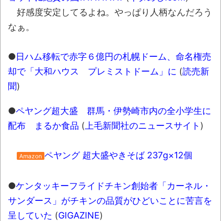
【極画像】名古屋の地下鉄
好感度安定してるよね。やっぱり人柄なんだろう
wwwwwwwwwwww
なぁ。
全方位青い芝包囲網すぎて色々見失う、新
しい仕事観
●
日ハム移転で赤字６億円の札幌ドーム、命名権売
見ていると！悲しくなってしまう猫の画像
却で「大和ハウス プレミストドーム」に
(
読売新
の数々！！
聞
)
Powered by livedoor 相互RSS
●
ペヤング超大盛 群馬・伊勢崎市内の全小学生に
配布 まるか食品
(
上毛新聞社のニュースサイト
)
ペヤング 超大盛やきそば 237g×12個
Amazon
●
ケンタッキーフライドチキン創始者「カーネル・
サンダース」がチキンの品質がひどいことに苦言を
呈していた
(
GIGAZINE
)