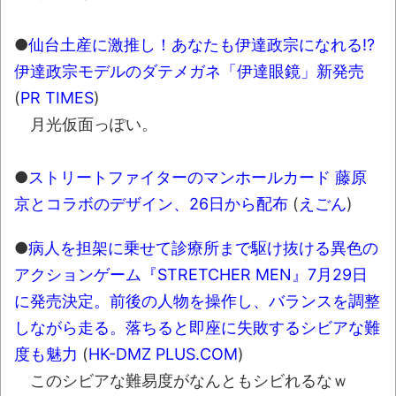
●
仙台土産に激推し！あなたも伊達政宗になれる!?
伊達政宗モデルのダテメガネ「伊達眼鏡」新発売
(
PR TIMES
)
月光仮面っぽい。
●
ストリートファイターのマンホールカード 藤原
京とコラボのデザイン、26日から配布
(
えごん
)
●
病人を担架に乗せて診療所まで駆け抜ける異色の
アクションゲーム『STRETCHER MEN』7月29日
に発売決定。前後の人物を操作し、バランスを調整
しながら走る。落ちると即座に失敗するシビアな難
度も魅力
(
HK-DMZ PLUS.COM
)
このシビアな難易度がなんともシビれるなｗ