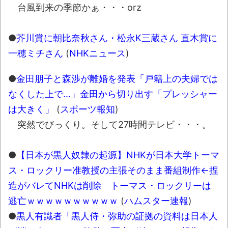
にて
台風到来の季節かぁ・・・orz
凡庸な悪
●
芥川賞に朝比奈秋さん・松永K三蔵さん 直木賞に
お前らの身体の悩み教えてくれ
一穂ミチさん
(
NHKニュース
)
「アメリカのヤンキーがアジア人にケンカ
を売った結果ｗｗｗ」 ほか
●
金田朋子と森渉が離婚を発表「戸籍上の夫婦では
【読書感想】山野辺太郎『いつか深い穴に
なくした上で…」金田から切り出す「プレッシャー
落ちるまで』
は大きく」
(
スポーツ報知
)
突然でびっくり。そして27時間テレビ・・・。
映画ちいかわ観に行ったので感想を書きま
す(若干ネタバレあり) 26/07/25
●
【日本が黒人奴隷の起源】NHKが日本大学トーマ
マケイン9巻＆アニメ公式ガイド感想
ス・ロックリー准教授の主張そのまま番組制作←捏
独学で挑んだ2026年二級建築士学科試験結
造がバレてNHKは削除 トーマス・ロックリーは
果速報（仮）
逃亡ｗｗｗｗｗｗｗｗｗｗ
(
ハムスター速報
)
体験談：仕事で同じビルの中に入っている
●
黒人有識者「黒人侍・弥助の証拠の資料は日本人
グループ会社の嫁子 [ほのぼの]