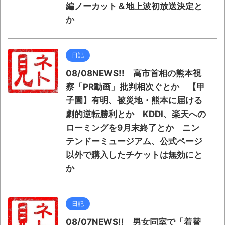
編ノーカット＆地上波初放送決定と
か
日記
08/08NEWS!! 高市首相の熊本視
察「PR動画」批判相次ぐとか 【甲
子園】有明、被災地・熊本に届ける
劇的逆転勝利とか KDDI、楽天への
ローミングを9月末終了とか ニン
テンドーミュージアム、公式ページ
以外で購入したチケットは無効にと
か
日記
08/07NEWS!! 男女同室で「着替