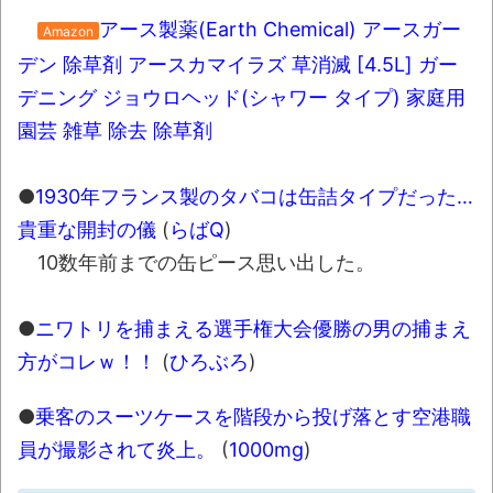
アース製薬(Earth Chemical) アースガー
Amazon
デン 除草剤 アースカマイラズ 草消滅 [4.5L] ガー
デニング ジョウロヘッド(シャワー タイプ) 家庭用
園芸 雑草 除去 除草剤
●
1930年フランス製のタバコは缶詰タイプだった…
貴重な開封の儀
(
らばQ
)
10数年前までの缶ピース思い出した。
●
ニワトリを捕まえる選手権大会優勝の男の捕まえ
方がコレｗ！！
(
ひろぶろ
)
●
乗客のスーツケースを階段から投げ落とす空港職
員が撮影されて炎上。
(
1000mg
)