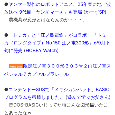
●
ヤンマー製作のロボットアニメ、25年春に地上波
放送へ 9代目「ヤン坊マー坊」も登場
(
かーずSP
)
農機具が変形とはならんのか・・・。
●
「トミカ」と「江ノ島電鉄」がコラボ！ 「トミ
カ（ロングタイプ）No.150 江ノ電300形」が9月下
旬に発売
(
HOBBY Watch
)
限定江ノ電３００形３０３号２両江ノ電ス
Amazon
ペシャル７カプセルプラレール
●
ニンテンドー3DSで「メキシカンハット」BASIC
プログラムを移植しました。
(
遊んで学ぶお父さん
)
昔DOS-BASICいじってた頃こんな図形描いたこ
とあったなｗ