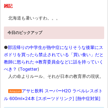
態だが､意識は正常で何かを思考していると判
雑記
明・・・
NEW!
元ジャンポケ斉藤被告、ガチでぶっ壊れて
北海道も暑いっすわ。。。
しまう
NEW!
「これはレジェンド…」あるX民の暗室から
今日のピックアップ
発掘されたというノベルティグッズが昭和すぎ
るｗｗｗ
NEW!
●
部活帰りの中学生が熱中症になりそうな後輩にス
深夜に車運転する時信号守ってる？
NEW!
ポドリを買ったら禁止されている「買い食い」だと
教師に怒られた→教育委員会などに話を持っていく
【相撲】日本で唯一！「鬢付け油」をつく
べき？
(
Togetter
)
る職人の世界！
NEW!
人の命よりルール、それが日本の教育界の現状。
【珍事】サッカーの試合が原因で交通事故
が起きてしまう。
NEW!
アサヒ飲料 スーパーH2O ラベルレスボト
Amazon
シカ「全部喰った」 祭り中止
NEW!
ル 600ml×24本 [スポーツドリンク] [熱中症対策]
【最終日】「一勝千金 6」「MAJOR