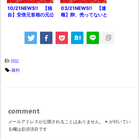
10/21NEWS!! 【独
03/21NEWS!! 【速
自】安倍元首相の元公
報】卵、売ってないと
設秘書「不起訴不当」
か 【悲報】
特捜部、再捜査へと
Wikipediaさん、遂に
か 【悲報】中村玉緒
ブチギレとか 佳子さ
さん（83）、深夜徘
ま「引っ越しませ
徊とか 静岡のさわや
ん！」1人暮らしにと
か県外出店、社長「あ
か ガーシー除名「妥
ると思う」とか
当」89％世論調査と
-
日記
か
-
羅列
comment
メールアドレスが公開されることはありません。
※
が付いてい
る欄は必須項目です