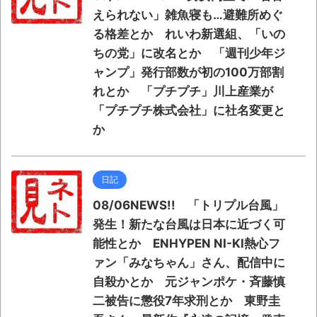
えられない」雑魚寝も…避難所めぐ
る格差とか れいわ新選組、「いの
ちの党」に改名とか 「週刊少年ジ
ャンプ」発行部数が初の100万部割
れとか 「プチプチ」川上産業が
「プチプチ株式会社」に社名変更と
か
日記
08/06NEWS!! 「トリプル台風」
発生！新たな台風は日本に近づく可
能性とか ENHYPEN NI-KI熱心フ
ァン「みなちゃん」さん、配信中に
自殺かとか 元ジャンポケ・斉藤慎
二被告に懲役7年求刑とか 東野圭