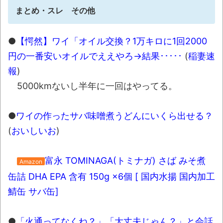
まとめ・スレ その他
●
【愕然】ワイ「オイル交換？1万キロに1回2000
円の一番安いオイルでええやろ→結果･････
(
稲妻速
報
)
5000kmないし半年に一回はやってる。
●
ワイの作ったサバ味噌煮うどんにいくら出せる？
(
おいしいお
)
富永 TOMINAGA(トミナガ) さば みそ煮
Amazon
缶詰 DHA EPA 含有 150g ×6個 [ 国内水揚 国内加工
鯖缶 サバ缶]
●
「火通ってなくね？」「大丈夫じゃん？」と会話