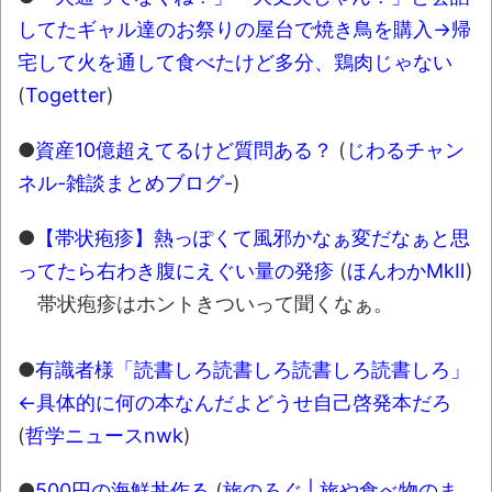
してたギャル達のお祭りの屋台で焼き鳥を購入→帰
宅して火を通して食べたけど多分、鶏肉じゃない
(
Togetter
)
●
資産10億超えてるけど質問ある？
(
じわるチャン
ネル-雑談まとめブログ-
)
●
【帯状疱疹】熱っぽくて風邪かなぁ変だなぁと思
ってたら右わき腹にえぐい量の発疹
(
ほんわかMkⅡ
)
帯状疱疹はホントきついって聞くなぁ。
●
有識者様「読書しろ読書しろ読書しろ読書しろ」
←具体的に何の本なんだよどうせ自己啓発本だろ
(
哲学ニュースnwk
)
●
500円の海鮮丼作る
(
旅のろぐ | 旅や食べ物のま