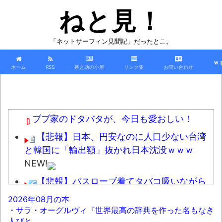
ねと見！
「ネットサーフィン見聞記」だったとこ。
ｗ
ホーム
RSS
甚之助の小屋
リンク集
お問い合わせ
ブブ家のドタバタが、今日も愛おしい！
【悲報】日本、円安なのに人口少ない台湾
と韓国に「輸出額」抜かれ日本沈没ｗｗｗ
NEW!
【悲報】バスローブ着てタバコ吸いながら
記者会見する奴ｗｗｗｗｗｗｗｗｗｗｗｗｗｗ
2026年08月の本
NEW!
・サラ・オーグルヴィ『世界最高の辞典を作った名もなき
人びと