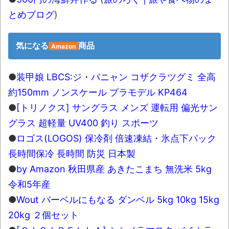
とめブログ
)
気になる
商品
Amazon
●
装甲娘 LBCS:ジ・バニャン コザクラツグミ 全高
約150mm ノンスケール プラモデル KP464
●
[トリノクス] サングラス メンズ 運転用 偏光サン
グラス 超軽量 UV400 釣り スポーツ
●
ロゴス(LOGOS) 保冷剤 倍速凍結・氷点下パック
長時間保冷 長時間 防災 日本製
●
by Amazon 秋田県産 あきたこまち 無洗米 5kg
令和5年産
●
Wout バーベルにもなる ダンベル 5kg 10kg 15kg
20kg ２個セット