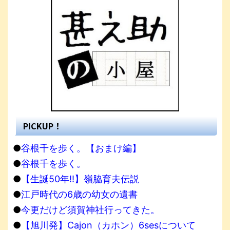
PICKUP！
●
谷根千を歩く。【おまけ編】
●
谷根千を歩く。
●
【生誕50年!!】嶺脇育夫伝説
●
江戸時代の6歳の幼女の遺書
●
今更だけど須賀神社行ってきた。
●
【旭川発】Cajon（カホン）6sesについて