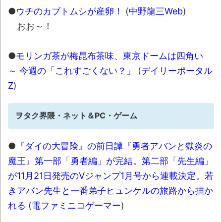
●
ウチのカブトムシが産卵！
(
中野龍三Web
)
おお～！
●
モリンガ茶が梅昆布茶味、東京ドームは四角い
～ 今週の「これすごくない？」
(
デイリーポータル
Z
)
ヲタク界隈・ネット＆PC・ゲーム
●
『ダイの大冒険』の前日譚『勇者アバンと獄炎の
魔王』第一部「勇者編」が完結。第二部「先生編」
が11月21日発売のVジャンプ1月号から連載決定。若
きアバン先生と一番弟子ヒュンケルの旅路から描か
れる
(
電ファミニコゲーマー
)