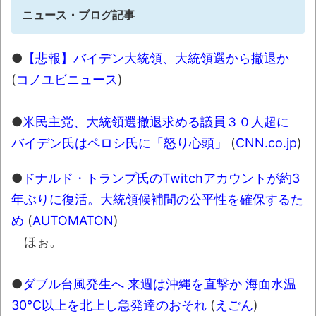
2nd（32）」「球詠 19」ほか、最新巻も50％
ニュース・ブログ記事
還元！【Amazonマンガ毎週末セール アツいス
ポーツ漫画】
●
【悲報】バイデン大統領、大統領選から撤退か
翻訳によると「怒った子どもが我慢に我慢
(
コノユビニュース
)
して放った究極の技 これだけは使いたくなか
ったのに・・・」とのこと。
●
米民主党、大統領選撤退求める議員３０人超に
わずか３センチ！ 極小カブトムシ発見
バイデン氏はペロシ氏に「怒り心頭」
(
CNN.co.jp
)
【衝撃】韓国で売っている目覚まし時計の
デザインが悪夢すぎるwww
●
ドナルド・トランプ氏のTwitchアカウントが約3
まっぷたつに…日本レトロゲーム協会がゲー
年ぶりに復活。大統領候補間の公平性を確保するた
ムソフトCDの劣化について問題提起 他
め
(
AUTOMATON
)
ほぉ。
別にどこの誰が一日何時間睡眠だろうがど
うでもいいじゃないですか
●
ダブル台風発生へ 来週は沖縄を直撃か 海面水温
8月26日にリメイク完結編「FF7リベレーシ
30℃以上を北上し急発達のおそれ
(
えごん
)
ョン」の新映像が公開！欧州gamescom 2026