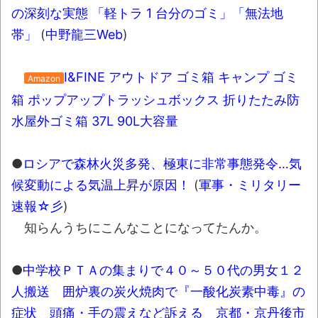
長野県のなめこのデカさが規格外だったｗ
の深刻な実態 「軽トラ 1 台分のゴミ」「無法地
ｗ
帯」
(
中野龍三Web
)
新装版「ご冗談でしょう、ファインマンさ
ん（上）（下）」発売
I&FINE アウトドア ゴミ箱 キャンプ ゴミ
Amazon
【画像】整形で2400万円超えの美女、水着
箱 ポップアップトラッシュボックス 折りたたみ防
グラビアに挑戦
水屋外ゴミ箱 37L 90L大容量
歴ログは10周年ですがnoteに引っ越します
●
ロシアで森林火災多発、極東に非常事態発令…気
進撃の巨人シーズン7 ファイナルシーズンの
候変動による気温上昇が原因！
(
軍事・ミリタリー
感想
速報☆彡
)
知らんうちにこんなことになってたんか。
TBS「マツコの知らない世界」スタグル特
集でほとんど紹介されなかったJリーグ…なら
ば自分たちで紹介だ！
●
中学校ＰＴＡの集まりで４０～５０代の男女１２
人搬送 囲炉裏の炭火焼肉で『一酸化炭素中毒』の
時代の流れ
症状 頭痛・手の震えなど訴える 京都・京丹後市