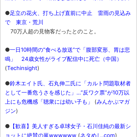
【衝撃】道志村の骨や服、沢の上流から流
されてきた可能性・・・・・・・・・
●
足立の花火、打ち上げ直前に中止 雷雨の見込み
オーストラリアの男性飛行家 太平洋横断
で 東京・荒川
飛行
70万人超の見物客だったとのこと。
【中国】パトカーの前で好演技www当たり
屋やお煽り運転など盛りだくさん
●
一日10時間の“食べる放送”で「腹部変形、胃は悲
「ム、ムリです・・・」メガネ美人ナース
鳴」 24歳女性がライブ配信中に死亡（中国）
に入院中のオレのオナサポ懇願したら・・・
(
Techinsight
)
「ム、ムリです・・・」メガネ美人ナース
●
鈴木エイト氏、石丸伸二氏に「カルト問題取材者
に入院中のオレのオナサポ懇願したら・・・
として一番危うさを感じた」…”反ワク票”が10万以
ナチスドイツは何故バルバロッサ作戦とか
上にも危機感「聴衆には幼い子も」
(
みんかぶマガ
いう無茶に踏み切ってしまったのか
ジン
)
ブログお引越しのお知らせ
●
【歓喜】美人すぎる卓球女子・石川佳純の最新シ
まるで親子のような子猫とシェパード
ョットに絶賛の嵐wwwwww
(
ネタめし.com
)