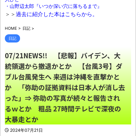
琵琶湖三市同時花火大会、開催中止を発
・山野辺太郎『いつか深い穴に落ちるまで』
表 場所時刻不明・許可なし・交通整理なし・
＞＞
過去に紹介した本はこちらから。
市が関与否定
NEW!
HOME
>
日記
>
警視庁の担当者「飯塚幸三を逮捕しなくて
いい理由を考えるために1000ページもの法解
日記
釈書を読んだ」
NEW!
07/21NEWS!! 【悲報】バイデン、大
カズレーザー、車の任意保険を巡り持論
統領選から撤退かとか 【台風3号】ダ
「強制しろよ！」「保険にも入れないヤツは運
転すんなよ」
NEW!
ブル台風発生へ 来週は沖縄を直撃かと
日本韓国台湾「少子化です」←わかる 中
か 「弥助の証拠資料は日本人が消し去
国北朝鮮「少子化です」←強権国家でも止めら
った」⇒ 弥助の写真が続々と報告され
れないのかよ
NEW!
るｗとか 粗品 27時間テレビで深夜の
【画像】あのちゃん、なんか別人になる
大暴走とか
NEW!
誤って脳幹を摘出された女性､重篤な植物状
2024年07月21日