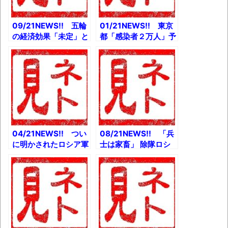
09/21NEWS!! 五輪
01/21NEWS!! 東京
の経済効果「未定」と
都「感染者２万人」予
か 武漢ウイルス研究
測で社会停止もとか
所に迫った記者たちの
【北京冬季五輪】 選
凄惨すぎる現状とか
手が人権問題で発言な
100日後に退職する
ら処罰もとか 【悲
47歳 非公式 まとめと
報】サカナクションさ
か
ん武道館ライブ強行へ
ｗとか
04/21NEWS!! つい
08/21NEWS!! 「兵
に明かされたロシア軍
士は家畜」 除隊ロシ
「Z」の真の意味と
ア兵が明かす戦場の現
か 小室眞子さんと圭
実とか 萩生田光一さ
さん、5月に一時帰国
ん「最近はもう壺も売
かとか 自民、ラーメ
ってないし（笑）」と
ン議連設立へとか 牛
か 橋本環奈、自宅に
乳業界がヤバいとか
ビールサーバーを設置
ｗとか