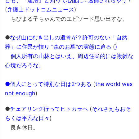
ども、「違法」と知って心配に…逮捕されちゃう？
(
弁護士ドットコムニュース
)
ちびまる子ちゃんでのエピソード思い出すな。
●
なぜ山にむき出しの遺骨が？許可のない「自然
葬」に住民が憤り "森のお墓"の実態に迫る
(
)
個人所有の山林とはいえ、周辺住民的には複雑な
心境だろうな。
●
個人にとって特別な日は2つある
(
the world was
not enough
)
●
チェアリング行ってヒトカラへ
(
それさえもおそ
らくは平凡な日々
)
良き休日。