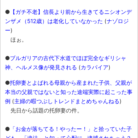
●
【ガチ不老】信長より前から生きてるニシオンデ
ンザメ（512歳）は老化していなかった
(
ナゾロジ
ー
)
ほぉ。
●
ブルガリアの古代下水道でほぼ完全なギリシャ
神、ヘルメス像が発見される
(
カラパイア
)
●
托卵妻とよばれる母親から産まれた子供、父親が
本当の父親ではないと知った途端実際に起こった事
例
(
主婦の暇つぶしトレンドまとめちゃんねる
)
先日から話題の托卵妻の件。
●
「お金が落ちてる！やったー！」と拾っていた子