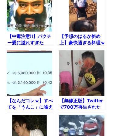
グループ会社の嫁子 [ほのぼの]
葉月つばさちゃん、昔から見てるんだけど
かなりお姉さんになったね
壊れたエアコンと歌えないボク
【中毒注意!!】パクチ
【予想のはるか斜め
ー愛に溢れすぎた
上】豪快過ぎる料理ｗ
バージョンアップ情報更新 AOMEI
MV『パクチー・ヘブ
【衝撃のオチ!!】
Backupper Standard 8.3.0 などバージョンア
ン』
ップ
高嶋ちさ子、ダウン症の姉が暴行事件！事
件の一部始終と衝撃の結末
【呆然】北海道旅行ワイ「ウニイクラ丼特
盛で食うぞ！！！うおおおおおおお
【なんだコレｗ】すべ
【無修正版】Twitter
てを「うんこ」に喩え
で700万再生された
お！！！！！」→結
て教わる「UN高」授
輪ゴムでスイカ大爆発
果･････････････････････････････
業ダイジェスト映像!!
ｗｗｗ
【動画】カニ、ちょっかい出してきた陰に
ブチギレ