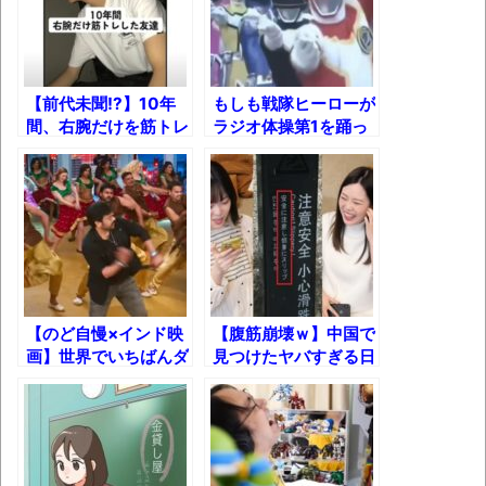
長野県のなめこのデカさが規格外だったｗ
ｗ
【前代未聞!?】10年
もしも戦隊ヒーローが
新装版「ご冗談でしょう、ファインマンさ
間、右腕だけを筋トレ
ラジオ体操第1を踊っ
ん（上）（下）」発売
し続けた友達がこちら
たらｗ
ｗ
【画像】整形で2400万円超えの美女、水着
グラビアに挑戦
歴ログは10周年ですがnoteに引っ越します
進撃の巨人シーズン7 ファイナルシーズンの
【のど自慢×インド映
【腹筋崩壊ｗ】中国で
感想
画】世界でいちばんダ
見つけたヤバすぎる日
TBS「マツコの知らない世界」スタグル特
サいシンクロムービ
本語！
ー！
集でほとんど紹介されなかったJリーグ…なら
ば自分たちで紹介だ！
時代の流れ