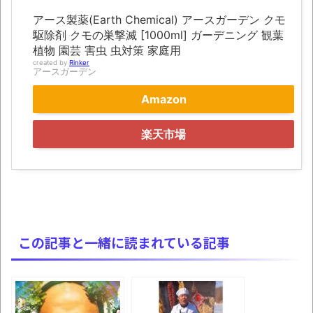
ョン」の新映像が公開！欧州gamescom 2026
アース製薬(Earth Chemical) アースガーデン クモ
にて
駆除剤 クモの巣撃滅 [1000ml] ガーデニング 観葉
植物 園芸 害虫 虫対策 家庭用
凡庸な悪
created by
Rinker
アースガーデン
お前らの身体の悩み教えてくれ
Amazon
「アメリカのヤンキーがアジア人にケンカ
を売った結果ｗｗｗ」 ほか
楽天市場
【読書感想】山野辺太郎『いつか深い穴に
落ちるまで』
映画ちいかわ観に行ったので感想を書きま
す(若干ネタバレあり) 26/07/25
マケイン9巻＆アニメ公式ガイド感想
この記事と一緒に読まれている記事
独学で挑んだ2026年二級建築士学科試験結
果速報（仮）
体験談：仕事で同じビルの中に入っている