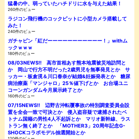
猛暑の中、弱っていたハチドリに水を与えた結果！
260件のビュー
ラジコン飛行機のコックピットに小型カメラ搭載して
みた！
240件のビュー
ガチャピン「紅だーーーーーーーーーーー！」withム
ックｗｗｗ
180件のビュー
08/03NEWS!! 高市首相あす熊本地震被災地訪問と
か 岡山で行方不明だった2歳男児を無事発見とか サ
ッカー・板倉滉＆川口春奈が結婚&妊娠発表とか 糖尿
病治療薬「マンジャロ」25％値下げとか お台場ユニ
コーンガンダム今月展示終了とか
160件のビュー
07/15NEWS!! 辺野古沖転覆事故の特別調査委員会設
置を全会一致で可決とか 侵入盗容疑で逮捕されたベ
トナム国籍の男性4人不起訴とか マリオ新幹線、ラス
トラン無く終了とか 「MOTHER3」20周年記念G-
SHOCKコラボモデル抽選開始とか
120件のビュー