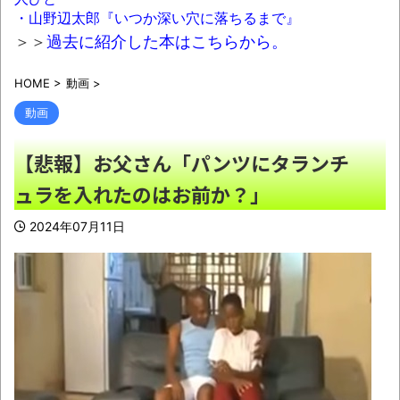
ている国で実際に使ったアホはアメリカだけ
・山野辺太郎『いつか深い穴に落ちるまで』
ｗ」
NEW!
＞＞
過去に紹介した本はこちらから。
わずか３センチ！ 極小カブトムシ発見
HOME
>
動画
>
NEW!
動画
秋田県のエリート幹部、オンライン会見で
バスローブ姿にタバコ喫煙。ワイルドすぎると
【悲報】お父さん「パンツにタランチ
話題に
NEW!
ュラを入れたのはお前か？」
【悲報】スマホゲーム業界、サ終が相次ぎ
ガチで危機的な状況に…その理由がこちら
2024年07月11日
NEW!
【画像】女さん「男は尽くしてくれる女を
好きにならない」
NEW!
【腹筋崩壊】見た瞬間吹いた画像を貼って
いくスレｗｗｗｗ
NEW!
【九州名物】鶏刺し食べた医師、全身麻痺