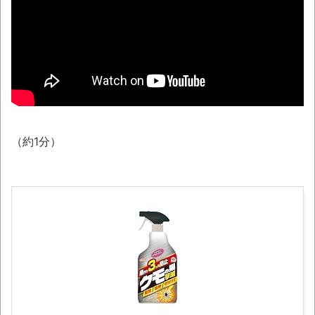
なる現象を泣きながら修正しました」と現在は
アプデ済み。ほか、8月09日の新着CGまとめ
シカ「ヒマワリ全部喰った」 郡山布引風
の高原まつり中止
レトロパソコンに勝手移植の「ギャラガ」
「ボスコニアン」「ムーンパトロール」
「1942」「タイムパイロット」が凄い。
（約1分）
【戸塚ヨットスクール】「心あるメディア
もいる」と反論するマスコミに公開説教する戸
塚宏元校長！
まっぷたつに…日本レトロゲーム協会がゲー
ムソフトCDの劣化について問題提起 他
別にどこの誰が一日何時間睡眠だろうがど
うでもいいじゃないですか
8月26日にリメイク完結編「FF7リベレーシ