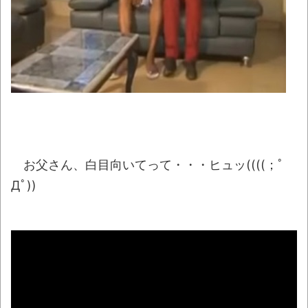
へ…「死んだほうが良かったと思っていた」
NEW!
【黒豆】なんだよこの漫画ｗｗｗ【注意】
NEW!
【動画】DJI Neo2で釣りの自撮りをしよう
とした男の悲劇（ノ∇`）
NEW!
【朗報】Twitter(X)、転載やヘイターが暴れ
すぎて収益化が9/7に終わるｗｗｗｗｗ
NEW!
お父さん、白目向いてって・・・ヒュッ((((；ﾟ
Дﾟ))
【豪快】ある蕎麦屋の店頭サンプルが“誇張
しすぎ”だと話題にｗｗｗｗ
NEW!
【衝撃】韓国で売っている目覚まし時計の
デザインが悪夢すぎるwww
話題のセクシーホラー『スパンキング除
霊師』人妻霊の服が消えるバグが発生「丸裸に