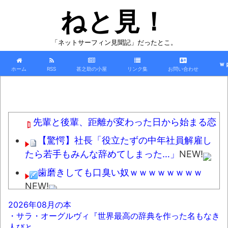
ねと見！
「ネットサーフィン見聞記」だったとこ。
ｗ
ホーム
RSS
甚之助の小屋
リンク集
お問い合わせ
先輩と後輩、距離が変わった日から始まる恋
【驚愕】社長「役立たずの中年社員解雇し
たら若手もみんな辞めてしまった…」
NEW!
歯磨きしても口臭い奴ｗｗｗｗｗｗｗｗ
NEW!
トランプ「イランが核兵器を作れば、イタ
2026年08月の本
・サラ・オーグルヴィ『世界最高の辞典を作った名もなき
リアを2分で消滅させる」メローニ「核を持っ
人びと