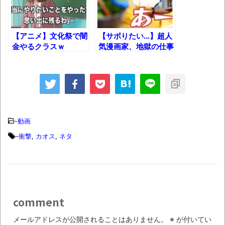
【衝撃】道志村の骨や服、沢の上流から流
されてきた可能性・・・・・・・・・
【アニメ】文化祭で闇
【サボりたい…】超人
オーストラリアの男性飛行家 太平洋横断
金やるクラスｗ
気漫画家、地獄の仕事
風景ｗｗｗ
飛行
【中国】パトカーの前で好演技www当たり
屋やお煽り運転など盛りだくさん
「ム、ムリです・・・」メガネ美人ナース
-
動画
に入院中のオレのオナサポ懇願したら・・・
-
衝撃
,
カオス
,
ネタ
「ム、ムリです・・・」メガネ美人ナース
に入院中のオレのオナサポ懇願したら・・・
ナチスドイツは何故バルバロッサ作戦とか
いう無茶に踏み切ってしまったのか
comment
ブログお引越しのお知らせ
メールアドレスが公開されることはありません。
※
が付いてい
まるで親子のような子猫とシェパード