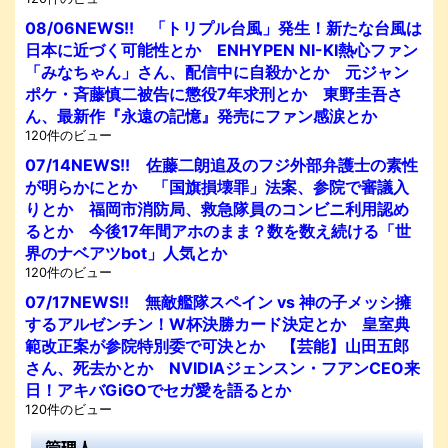
08/06NEWS!! 「トリプル台風」発生！新たな台風は
日本に近づく可能性とか ENHYPEN NI-KI熱心ファン
「みなちゃん」さん、配信中に自殺かとか 元ジャン
ポケ・斉藤慎二被告に懲役7年求刑とか 東野圭吾さ
ん、最新作『永遠の記憶』発売にファン感涙とか
120件のビュー
07/14NEWS!! 佐藤二朗追及のフジ外部弁護士の素性
が明らかにとか 「国旗損壊罪」法案、参院で審議入
りとか 福岡市消防局、救急隊員のコンビニ利用認め
るとか 今後17年間アホのまま？数を数え続ける「世
界のナベアツbot」人気とか
120件のビュー
07/17NEWS!! 無敵艦隊スペイン vs 神の子メッシ擁
するアルゼンチン！W杯決勝カード決定とか 皇室典
範改正案が参院特別委で可決とか 【芸能】山田五郎
さん、死去かとか NVIDIAジェンスン・フアンCEO来
日！アキバGiGOでセガ愛を語るとか
120件のビュー
管理人