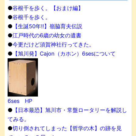
●
谷根千を歩く。【おまけ編】
●
谷根千を歩く。
●
【生誕50年!!】嶺脇育夫伝説
●
江戸時代の6歳の幼女の遺書
●
今更だけど須賀神社行ってきた。
●
【旭川発】Cajon（カホン）6sesについて
6ses HP
●
【日本最恐】旭川市・常盤ロータリーを解説し
てみる。
●
切り倒されてしまった【哲学の木】の跡を見