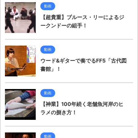
動画
【超貴重】ブルース・リーによるジ
ークンドーの組手！
動画
ウード&ギターで奏でるFF5「古代図
書館」！
動画
【神業】100年続く老舗魚河岸のヒ
ラメの捌き方！
動画