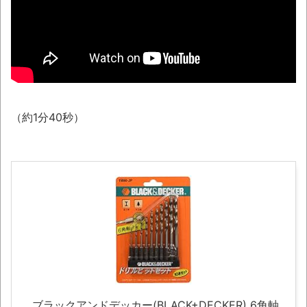
【悲報】ショートスリーパー堀大輔さん、
「寝た方がいい」などと誹謗中傷され配信中に
泣き出してしまう
翻訳によると「怒った子どもが我慢に我慢
して放った究極の技 これだけは使いたくなか
ったのに・・・」とのこと。
（約1分40秒）
わずか３センチ！ 極小カブトムシ発見
【衝撃】韓国で売っている目覚まし時計の
デザインが悪夢すぎるwww
まっぷたつに…日本レトロゲーム協会がゲー
ムソフトCDの劣化について問題提起 他
別にどこの誰が一日何時間睡眠だろうがど
うでもいいじゃないですか
8月26日にリメイク完結編「FF7リベレーシ
ョン」の新映像が公開！欧州gamescom 2026
ブラックアンドデッカー(BLACK+DECKER) 6角軸