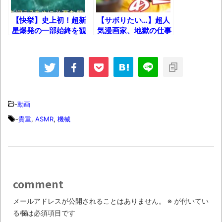
【衝撃】道志村の骨や服、沢の上流から流
されてきた可能性・・・・・・・・・
【快挙】史上初！超新
【サボりたい…】超人
星爆発の一部始終を観
気漫画家、地獄の仕事
オーストラリアの男性飛行家 太平洋横断
測成功した結果！
風景ｗｗｗ
飛行
【中国】パトカーの前で好演技www当たり
屋やお煽り運転など盛りだくさん
「ム、ムリです・・・」メガネ美人ナース
-
動画
に入院中のオレのオナサポ懇願したら・・・
-
貴重
,
ASMR
,
機械
「ム、ムリです・・・」メガネ美人ナース
に入院中のオレのオナサポ懇願したら・・・
ナチスドイツは何故バルバロッサ作戦とか
いう無茶に踏み切ってしまったのか
comment
ブログお引越しのお知らせ
メールアドレスが公開されることはありません。
※
が付いてい
まるで親子のような子猫とシェパード
る欄は必須項目です