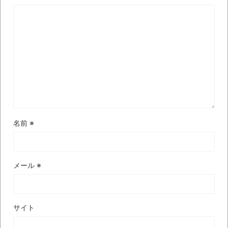
【極画像】名古屋の地下鉄
wwwwwwwwwwww
全方位青い芝包囲網すぎて色々見失う、新
しい仕事観
見ていると！悲しくなってしまう猫の画像
の数々！！
Powered by livedoor 相互RSS
名前
※
メール
※
サイト