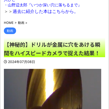
・山野辺太郎『いつか深い穴に落ちるまで』
車で要らない装備、「電動シート」に決ま
＞＞
過去に紹介した本はこちらから。
る・・・ｗ
NEW!
HOME
>
動画
>
【朗報】シャインマスカット200房（時価
40万円相当）畑から盗んだ疑いで男を逮捕へ
動画
NEW!
【神秘的】ドリルが金属に穴をあける瞬
【悲報】カルビーさん、白黒包装にした結
間をハイスピードカメラで捉えた結果！
果4週連続売上減
NEW!
バーガーキング、超大型チーズバーガー発
2024年07月08日
売。総カロリー約1656kcal 単品2490円
NEW!
【悲報】高市首相、もはやマッサージを受
けただけで叩かれてしまう
NEW!
【魔改造】普通の基板を7倍の巨体にした結
果ｗｗｗ
NEW!