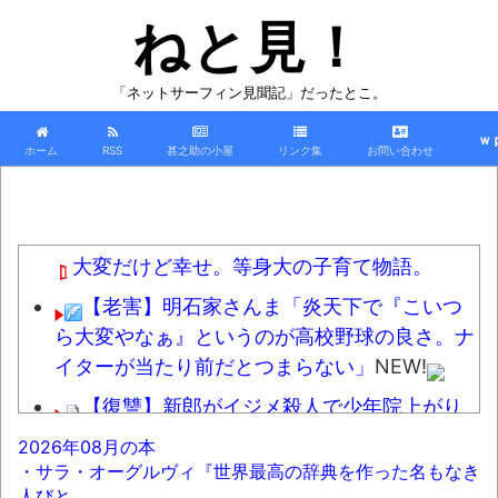
ねと見！
「ネットサーフィン見聞記」だったとこ。
ｗ
ホーム
RSS
甚之助の小屋
リンク集
お問い合わせ
大変だけど幸せ。等身大の子育て物語。
【老害】明石家さんま「炎天下で『こいつ
ら大変やなぁ』というのが高校野球の良さ。ナ
イターが当たり前だとつまらない」
NEW!
【復讐】新郎がイジメ殺人で少年院上がり
の結婚式。そこに被害者遺族が凸りとんでもな
2026年08月の本
い事をして新婦号泣、ゾッとする地獄絵図
・サラ・オーグルヴィ『世界最高の辞典を作った名もなき
に・・・
NEW!
人びと