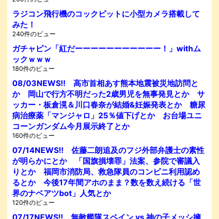
ラジコン飛行機のコックピットに小型カメラ搭載して
みた！
240件のビュー
ガチャピン「紅だーーーーーーーーーーー！」withム
ックｗｗｗ
180件のビュー
08/03NEWS!! 高市首相あす熊本地震被災地訪問と
か 岡山で行方不明だった2歳男児を無事発見とか サ
ッカー・板倉滉＆川口春奈が結婚&妊娠発表とか 糖尿
病治療薬「マンジャロ」25％値下げとか お台場ユニ
コーンガンダム今月展示終了とか
160件のビュー
07/14NEWS!! 佐藤二朗追及のフジ外部弁護士の素性
が明らかにとか 「国旗損壊罪」法案、参院で審議入
りとか 福岡市消防局、救急隊員のコンビニ利用認め
るとか 今後17年間アホのまま？数を数え続ける「世
界のナベアツbot」人気とか
120件のビュー
07/17NEWS!! 無敵艦隊スペイン vs 神の子メッシ擁