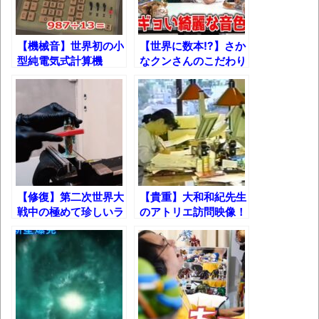
長野県のなめこのデカさが規格外だったｗ
ｗ
【機械音】世界初の小
【世界に数本!?】さか
新装版「ご冗談でしょう、ファインマンさ
型純電気式計算機
なクンさんのこだわり
ん（上）（下）」発売
「14-A」を動かして
の「ピッコロサック
みた！【CASIO】
ス」！
【画像】整形で2400万円超えの美女、水着
グラビアに挑戦
歴ログは10周年ですがnoteに引っ越します
進撃の巨人シーズン7 ファイナルシーズンの
【修復】第二次世界大
【貴重】大和和紀先生
感想
戦中の極めて珍しいラ
のアトリエ訪問映像！
イター
TBS「マツコの知らない世界」スタグル特
集でほとんど紹介されなかったJリーグ…なら
ば自分たちで紹介だ！
時代の流れ