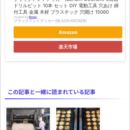
にて
ドリルビット 10本 セット DIY 電動工具 穴あけ 締
付工具 金属 木材 プラスチック 穴開け 15060
凡庸な悪
created by
Rinker
ブラックアンドデッカー(BLACK+DECKER)
お前らの身体の悩み教えてくれ
Amazon
「アメリカのヤンキーがアジア人にケンカ
を売った結果ｗｗｗ」 ほか
楽天市場
【読書感想】山野辺太郎『いつか深い穴に
落ちるまで』
映画ちいかわ観に行ったので感想を書きま
す(若干ネタバレあり) 26/07/25
マケイン9巻＆アニメ公式ガイド感想
この記事と一緒に読まれている記事
独学で挑んだ2026年二級建築士学科試験結
果速報（仮）
体験談：仕事で同じビルの中に入っている
グループ会社の嫁子 [ほのぼの]