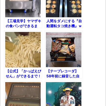
葉月つばさちゃん、昔から見てるんだけど
かなりお姉さんになったね
壊れたエアコンと歌えないボク
【工場見学】ヤマザキ
人間をダメにする『自
の食パンができるま
動運転タコ焼き機』ｗ
バージョンアップ情報更新 AOMEI
で！
Backupper Standard 8.3.0 などバージョンア
ップ
高嶋ちさ子、ダウン症の姉が暴行事件！事
件の一部始終と衝撃の結末
【呆然】北海道旅行ワイ「ウニイクラ丼特
【公式】「かっぱえび
【テープレコーダ】
盛で食うぞ！！！うおおおおおおお
せん」ができるまで！
58年前に録音した自
お！！！！！」→結
分の声を再生してみた
果･････････････････････････････
結果！
【動画】カニ、ちょっかい出してきた陰に
ブチギレ