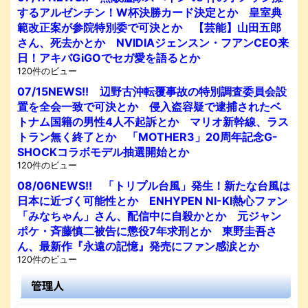
するアルゼンチン！W杯決勝カード決定とか 皇室典
範改正案が参院特別委で可決とか 【芸能】山田五郎
さん、死去かとか NVIDIAジェンスン・フアンCEO来
日！アキバGiGOでセガ愛を語るとか
120件のビュー
07/15NEWS!! 辺野古沖転覆事故の特別調査委員会設
置を全会一致で可決とか 侵入盗容疑で逮捕されたベ
トナム国籍の男性4人不起訴とか マリオ新幹線、ラス
トラン無く終了とか 「MOTHER3」20周年記念G-
SHOCKコラボモデル抽選開始とか
120件のビュー
08/06NEWS!! 「トリプル台風」発生！新たな台風は
日本に近づく可能性とか ENHYPEN NI-KI熱心ファン
「みなちゃん」さん、配信中に自殺かとか 元ジャン
ポケ・斉藤慎二被告に懲役7年求刑とか 東野圭吾さ
ん、最新作『永遠の記憶』発売にファン感涙とか
120件のビュー
管理人