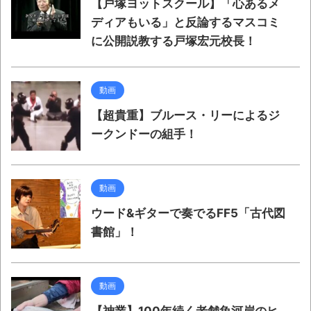
【戸塚ヨットスクール】「心あるメ
ディアもいる」と反論するマスコミ
に公開説教する戸塚宏元校長！
動画
【超貴重】ブルース・リーによるジ
ークンドーの組手！
動画
ウード&ギターで奏でるFF5「古代図
書館」！
動画
【神業】100年続く老舗魚河岸のヒ