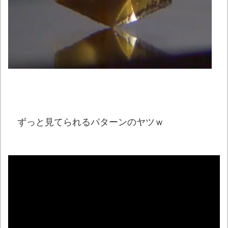
【動画】動物園のゾウを撮影していたら…と
んでもない“ファンサ”を受けたｗｗｗｗ
NEW!
マジでこれだけは日本製じゃないとダメな
物 、ガチで何がある？
NEW!
【悲報】ワイド底辺、マックでガチのド底
辺飯ｗｗｗｗｗｗｗｗｗｗｗｗｗｗｗ
NEW!
【動画】急病人？横須賀の国道16号でおか
ずっと見てられるパターンのヤツｗ
しな事故が撮影される。
NEW!
シカ「全部喰った」 祭り中止
NEW!
【最終日】「一勝千金 6」「MAJOR
2nd（32）」「球詠 19」ほか、最新巻も50％
還元！【Amazonマンガ毎週末セール アツいス
ポーツ漫画】
NEW!