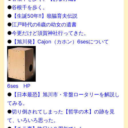
●
谷根千を歩く。
●
【生誕50年!!】嶺脇育夫伝説
●
江戸時代の6歳の幼女の遺書
●
今更だけど須賀神社行ってきた。
●
【旭川発】Cajon（カホン）6sesについて
6ses HP
●
【日本最恐】旭川市・常盤ロータリーを解説し
てみる。
●
切り倒されてしまった【哲学の木】の跡を見
て、いろいろ思った。