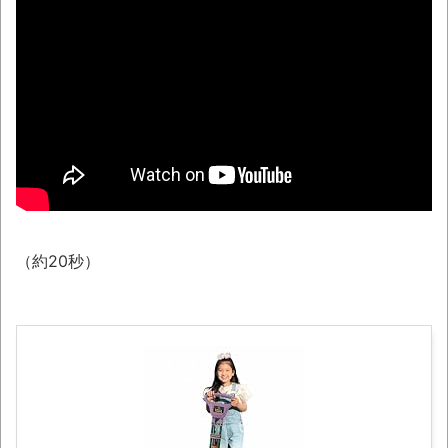
ね？「綺麗な食べ方はあるけどそれでも…」
NEW!
「題名のない音楽会」ゲーム音楽批判から
36年 ～因果な逆転劇～
NEW!
【画像】福岡、こんなのが普通に走ってる
ｗｗｗｗｗｗｗｗｗｗｗｗｗｗｗｗ
NEW!
50歳になりました
YouTubeの広告に流れてきた“冷凍庫の霜取
（約20秒）
りスプレー”が詐欺丸出しだと話題にwwww
凡庸な悪
ロープと滑車と犬マスクでエクストリーム
変身。
お前らの身体の悩み教えてくれ
『FF15』が発売10周年！ノクティスフィギ