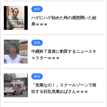
動画
ハゲにハゲ始めた時の感想聞いた結
果ｗｗｗ
動画
中継終了直後に豹変するニュースキ
ャスターｗｗｗ
動画
「危篤なの！」スクールゾーンで発
狂する狂乱危篤おばさんｗｗｗ