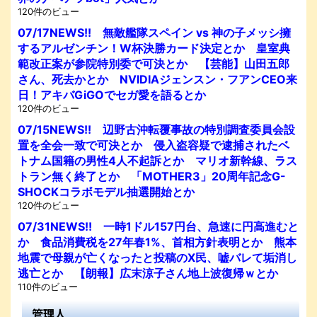
120件のビュー
07/17NEWS!! 無敵艦隊スペイン vs 神の子メッシ擁
するアルゼンチン！W杯決勝カード決定とか 皇室典
範改正案が参院特別委で可決とか 【芸能】山田五郎
さん、死去かとか NVIDIAジェンスン・フアンCEO来
日！アキバGiGOでセガ愛を語るとか
120件のビュー
07/15NEWS!! 辺野古沖転覆事故の特別調査委員会設
置を全会一致で可決とか 侵入盗容疑で逮捕されたベ
トナム国籍の男性4人不起訴とか マリオ新幹線、ラス
トラン無く終了とか 「MOTHER3」20周年記念G-
SHOCKコラボモデル抽選開始とか
120件のビュー
07/31NEWS!! 一時1ドル157円台、急速に円高進むと
か 食品消費税を27年春1%、首相方針表明とか 熊本
地震で母親が亡くなったと投稿のX民、嘘バレて垢消し
逃亡とか 【朗報】広末涼子さん地上波復帰ｗとか
110件のビュー
管理人