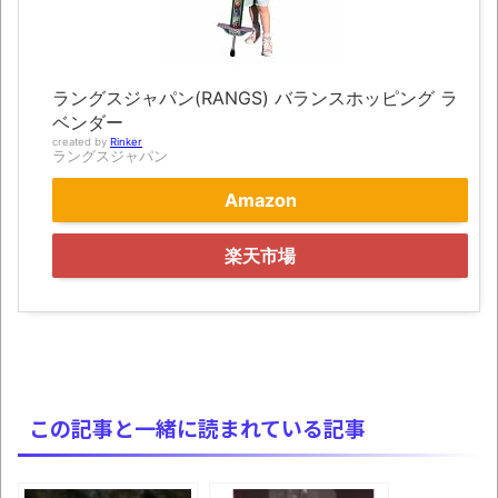
ュアなどが当たる記念くじが登場です
みんななんだかんだ言ってお金持ってんじ
ゃん
ラングスジャパン(RANGS) バランスホッピング ラ
ベンダー
「アメリカのヤンキーがアジア人にケンカ
created by
Rinker
ラングスジャパン
を売った結果ｗｗｗ」 ほか
Amazon
【読書感想】山野辺太郎『いつか深い穴に
落ちるまで』
楽天市場
映画ちいかわ観に行ったので感想を書きま
す(若干ネタバレあり) 26/07/25
マケイン9巻＆アニメ公式ガイド感想
独学で挑んだ2026年二級建築士学科試験結
果速報（仮）
この記事と一緒に読まれている記事
体験談：仕事で同じビルの中に入っている
グループ会社の嫁子 [ほのぼの]