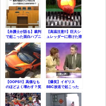
長野県のなめこのデカさが規格外だったｗ
ｗ
新装版「ご冗談でしょう、ファインマンさ
ん（上）（下）」発売
【画像】整形で2400万円超えの美女、水着
【弁護士が語る】裁判
【高温注意!!】巨大シ
で起こった面白ハプニ
ュレッダーに溶けた溶
グラビアに挑戦
ングｗ
岩を注ぐとどうなる？
歴ログは10周年ですがnoteに引っ越します
進撃の巨人シーズン7 ファイナルシーズンの
感想
TBS「マツコの知らない世界」スタグル特
【OOPS!!】高価なも
【爆笑】イギリス
集でほとんど紹介されなかったJリーグ…なら
のほどよく壊わす？笑
BBC放送で起こった
ば自分たちで紹介だ！
うに笑えない高額商品
ハプニング集ｗｗｗ
破壊の瞬間ｗｗｗ
時代の流れ