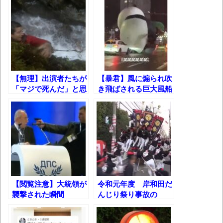
葉月つばさちゃん、昔から見てるんだけど
かなりお姉さんになったね
壊れたエアコンと歌えないボク
バージョンアップ情報更新 AOMEI
Backupper Standard 8.3.0 などバージョンア
【無理】出演者たちが
【暴君】風に煽られ吹
ップ
「マジで死んだ」と思
き飛ばされる巨大風船
った瞬間TOP5【ディ
パンダｗ
高嶋ちさ子、ダウン症の姉が暴行事件！事
スカバリーチャンネ
件の一部始終と衝撃の結末
ル】
【呆然】北海道旅行ワイ「ウニイクラ丼特
盛で食うぞ！！！うおおおおおおお
お！！！！！」→結
果･････････････････････････････
【閲覧注意】大統領が
令和元年度 岸和田だ
襲撃された瞬間
んじり祭り事故の
【動画】カニ、ちょっかい出してきた陰に
TOP5!!
数々!!
ブチギレ