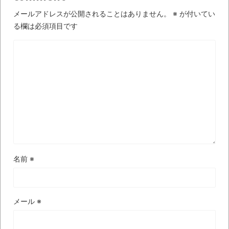
【極画像】名古屋の地下鉄
メールアドレスが公開されることはありません。
※
が付いてい
wwwwwwwwwwww
る欄は必須項目です
全方位青い芝包囲網すぎて色々見失う、新
しい仕事観
見ていると！悲しくなってしまう猫の画像
の数々！！
Powered by livedoor 相互RSS
名前
※
メール
※