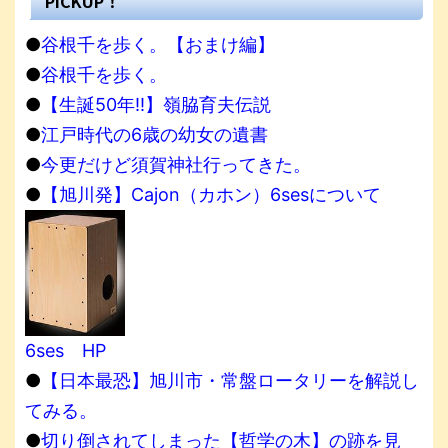
PICKUP！
●
谷根千を歩く。【おまけ編】
●
谷根千を歩く。
●
【生誕50年!!】嶺脇育夫伝説
●
江戸時代の6歳の幼女の遺書
●
今更だけど須賀神社行ってきた。
●
【旭川発】Cajon（カホン）6sesについて
6ses HP
●
【日本最恐】旭川市・常盤ロータリーを解説し
てみる。
●
切り倒されてしまった【哲学の木】の跡を見