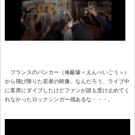
【朗報】秋田に日本最大級のAIデータセン
ター建設へ 総事業費2兆円、UAEが巨額投資
を協議
NEW!
組合「有給取って原爆ドームを占拠して中
国への侵略戦争反対の座り込みデモをしよ
う！」←どうすりゃいい？
NEW!
【動画】サッカーの試合中の落雷で選手1人
が死亡、12人が負傷した事故。
NEW!
フランスのバンカー（掩蔽壕＜えんぺいごう＞）
【賛否】ジョージア大使「今日は一般の方
から飛び降りた若者の映像。なんだろう、ライブ中
とランチしました」→付き合う人を選べと炎上
に客席にダイブしたけどファンが誰も受け止めてく
NEW!
れなかったロックシンガー感あるな・・・。
週間少年ジャンプのグッズ(43億円分)を注
文してキャンセルした32歳女が逮捕
NEW!
炎上覚悟で言うけど、手羽先って食べる
ときの面倒くささを美味しさが上回らないよ