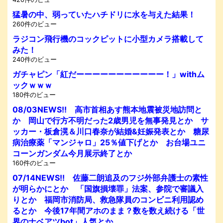
猛暑の中、弱っていたハチドリに水を与えた結果！
260件のビュー
ラジコン飛行機のコックピットに小型カメラ搭載して
みた！
240件のビュー
ガチャピン「紅だーーーーーーーーーーー！」withム
ックｗｗｗ
180件のビュー
08/03NEWS!! 高市首相あす熊本地震被災地訪問と
か 岡山で行方不明だった2歳男児を無事発見とか サ
ッカー・板倉滉＆川口春奈が結婚&妊娠発表とか 糖尿
病治療薬「マンジャロ」25％値下げとか お台場ユニ
コーンガンダム今月展示終了とか
160件のビュー
07/14NEWS!! 佐藤二朗追及のフジ外部弁護士の素性
が明らかにとか 「国旗損壊罪」法案、参院で審議入
りとか 福岡市消防局、救急隊員のコンビニ利用認め
るとか 今後17年間アホのまま？数を数え続ける「世
界のナベアツbot」人気とか