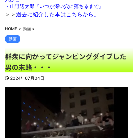
嬢、配信中に首吊って亡くなる
NEW!
・山野辺太郎『いつか深い穴に落ちるまで』
【悲報】週間少年ジャンプのグッズ(43億円
＞＞
過去に紹介した本はこちらから。
分)を注文し全てキャンセルした女逮捕ｗｗｗ
HOME
>
動画
>
ｗｗ
NEW!
動画
【画像】tiktokにとんでもないどクズが現れ
るｗｗ
NEW!
群衆に向かってジャンピングダイブした
兵庫・斎藤知事、超有能だった・・・「県
男の末路・・・
の海外事務所はすべて閉鎖で。直営する意味な
いし皆さんから理解得られないでしょ」
NEW!
2024年07月04日
【悲報】週間少年ジャンプのグッズ(43億円
分)を注文し全てキャンセルした女逮捕・・・
NEW!
【AI】ルイス・フロイスが歌う『日本史』
NEW!