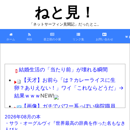
ねと見！
「ネットサーフィン見聞記」だったとこ。
ｗ
ホーム
RSS
甚之助の小屋
リンク集
お問い合わせ
結婚生活の「当たり前」が壊れる瞬間
【天才】お前ら「は？カレーライスに生
卵？ありえない！」ワイ「これならどうだ」→
結果ｗｗｗ
NEW!
【画像】ガチでパワー系っぽい病院職員、
入院患者の老人を暴行して逮捕される
NEW!
2026年08月の本
・サラ・オーグルヴィ『世界最高の辞典を作った名もなき
【悲報】学生なのに月1億稼いでたキャバ
人びと