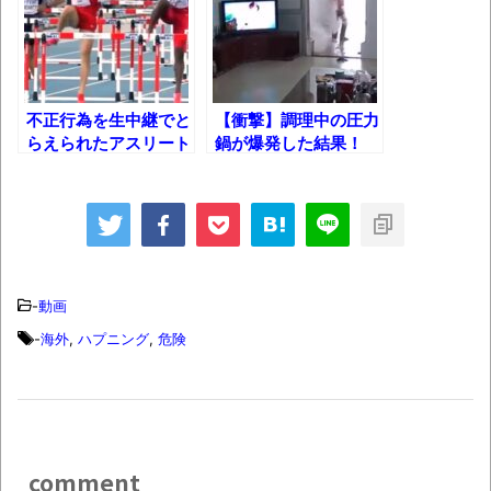
【衝撃】道志村の骨や服、沢の上流から流
されてきた可能性・・・・・・・・・
オーストラリアの男性飛行家 太平洋横断
飛行
不正行為を生中継でと
【衝撃】調理中の圧力
【中国】パトカーの前で好演技www当たり
らえられたアスリート
鍋が爆発した結果！
たち！
屋やお煽り運転など盛りだくさん
「ム、ムリです・・・」メガネ美人ナース
に入院中のオレのオナサポ懇願したら・・・
「ム、ムリです・・・」メガネ美人ナース
に入院中のオレのオナサポ懇願したら・・・
-
動画
-
海外
,
ハプニング
,
危険
ナチスドイツは何故バルバロッサ作戦とか
いう無茶に踏み切ってしまったのか
ブログお引越しのお知らせ
まるで親子のような子猫とシェパード
comment