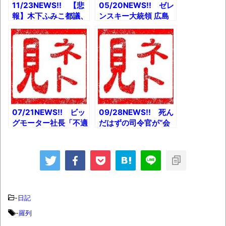
11/23NEWS!! 【悲
05/20NEWS!! ゼレ
報】木下ふみこ都議、
ンスキー大統領 広島
辞職で恨み節とか
訪問へとか 「次の世
【緊急】NHK、重大
で会おうね」市川猿之
発表とか セーラーム
助さんの遺書に残され
ーンの水着、あまりに
た最愛の人へのメッセ
もエチチのチｗとか
ージとか NHK「受
信料は特殊な負担金」
とか
07/21NEWS!! ビッ
09/28NEWS!! 死ん
グモーター社長「不適
だはずの司令官が“会
切な内容」のメディア
議出席”微動だにせず
批判LINEとか 元プ
ロシア映像公開とか
ロ棋士でハッシーこと
【速報】NHK、つい
橋本崇載、殺人未遂容
にジャニーズに絶縁
疑で逮捕とか
状！とか 在日クルド
NHK『チコちゃ
人「川口市をクルドの
ん』、専門家から叱ら
自治区にする」とか
-
日記
れた！とか
小野伸二、現役引退の
-
羅列
お知らせとか