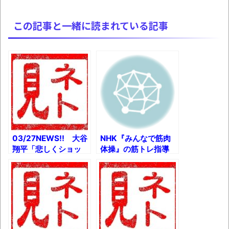
この記事と一緒に読まれている記事
03/27NEWS!! 大谷
NHK『みんなで筋肉
翔平「悲しくショッ
体操』の筋トレ指導
ク」 水原一平氏の違
者・谷本道哉に直撃イ
法賭博疑惑の会見でと
ンタビューとか 100
か 小林製薬の「紅
均でカッター買ったら
麹」、新たに1人の死
警察に捕まったｗとか
亡が報告され計2人が
犠牲とか サグラダ・
ファミリア予定通り