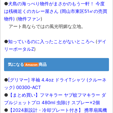
●
犬島の海っぺり物件がまさかのもう一軒！ 今度
は桟橋近くのカレー屋さん (岡山市東区51㎡の売買
物件)
(
物件ファン
)
アート島ならではの風光明媚な立地。
●
知っているのに入ったことがないところへ
(
デイ
リーポータルZ
)
気になる
商品
Amazon
●
[グリマー] 半袖 4.4oz ドライTシャツ (クルーネ
ック) 00300-ACT
●
【まとめ買い】フマキラー ヤブ蚊フマキラー ダ
ブルジェットプロ 480ml 虫除け スプレー×2個
●
【2024新設計・冷却プレート付き】 携帯扇風機