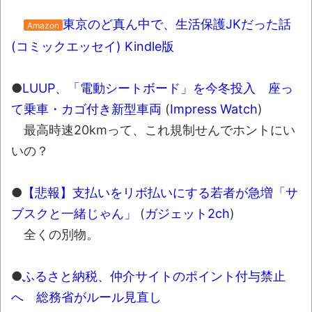
【極画像】名古屋の地下鉄
wwwwwwwwwwww
東京のど真ん中で、生活保護JKだった話
Amazon
全方位青い芝包囲網すぎて色々見失う、新
(コミックエッセイ) Kindle版
しい仕事観
●
LUUP、「電動シートボード」を今冬投入 座っ
見ていると！悲しくなってしまう猫の画像
の数々！！
て乗車・カゴ付き新型車両
(
Impress Watch
)
最高時速20kmって、これ規制せんでホントにい
Powered by livedoor 相互RSS
いの？
●
【悲報】支払いをリボ払いにする若者が急増「サ
ブスクと一緒じゃん」
(
ガジェット2ch
)
全くの別物。
●
ふるさと納税、仲介サイトのポイント付与禁止
へ 総務省がルール見直し