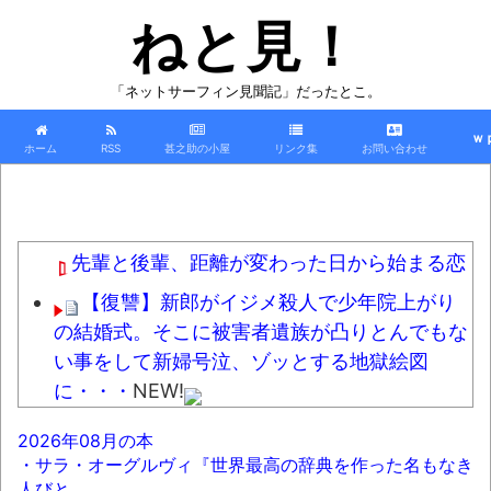
ねと見！
「ネットサーフィン見聞記」だったとこ。
ｗ
ホーム
RSS
甚之助の小屋
リンク集
お問い合わせ
先輩と後輩、距離が変わった日から始まる恋
【復讐】新郎がイジメ殺人で少年院上がり
の結婚式。そこに被害者遺族が凸りとんでもな
い事をして新婦号泣、ゾッとする地獄絵図
に・・・
NEW!
車で要らない装備、「電動シート」に決ま
2026年08月の本
る・・・ｗ
NEW!
・サラ・オーグルヴィ『世界最高の辞典を作った名もなき
人びと