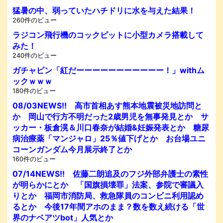
猛暑の中、弱っていたハチドリに水を与えた結果！
260件のビュー
ラジコン飛行機のコックピットに小型カメラ搭載して
みた！
240件のビュー
ガチャピン「紅だーーーーーーーーーーー！」withム
ックｗｗｗ
180件のビュー
08/03NEWS!! 高市首相あす熊本地震被災地訪問と
か 岡山で行方不明だった2歳男児を無事発見とか サ
ッカー・板倉滉＆川口春奈が結婚&妊娠発表とか 糖尿
病治療薬「マンジャロ」25％値下げとか お台場ユニ
コーンガンダム今月展示終了とか
160件のビュー
07/14NEWS!! 佐藤二朗追及のフジ外部弁護士の素性
が明らかにとか 「国旗損壊罪」法案、参院で審議入
りとか 福岡市消防局、救急隊員のコンビニ利用認め
るとか 今後17年間アホのまま？数を数え続ける「世
界のナベアツbot」人気とか