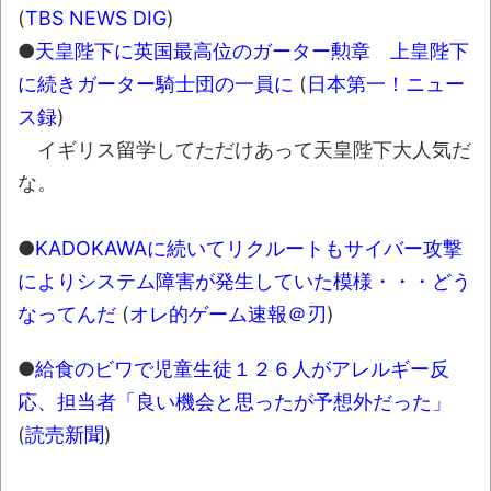
(
TBS NEWS DIG
)
葉月つばさちゃん、昔から見てるんだけど
●
天皇陛下に英国最高位のガーター勲章 上皇陛下
かなりお姉さんになったね
に続きガーター騎士団の一員に
(
日本第一！ニュー
壊れたエアコンと歌えないボク
ス録
)
バージョンアップ情報更新 AOMEI
イギリス留学してただけあって天皇陛下大人気だ
Backupper Standard 8.3.0 などバージョンア
な。
ップ
高嶋ちさ子、ダウン症の姉が暴行事件！事
●
KADOKAWAに続いてリクルートもサイバー攻撃
件の一部始終と衝撃の結末
によりシステム障害が発生していた模様・・・どう
【呆然】北海道旅行ワイ「ウニイクラ丼特
なってんだ
(
オレ的ゲーム速報＠刃
)
盛で食うぞ！！！うおおおおおおお
お！！！！！」→結
●
給食のビワで児童生徒１２６人がアレルギー反
果･････････････････････････････
応、担当者「良い機会と思ったが予想外だった」
【動画】カニ、ちょっかい出してきた陰に
(
読売新聞
)
ブチギレ