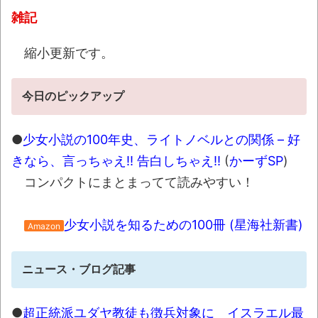
【動画】動物園のゾウを撮影していたら…と
雑記
んでもない“ファンサ”を受けたｗｗｗｗ
NEW!
縮小更新です。
マジでこれだけは日本製じゃないとダメな
物 、ガチで何がある？
NEW!
今日のピックアップ
【悲報】ワイド底辺、マックでガチのド底
●
少女小説の100年史、ライトノベルとの関係 – 好
辺飯ｗｗｗｗｗｗｗｗｗｗｗｗｗｗｗ
NEW!
きなら、言っちゃえ!! 告白しちゃえ!!
(
かーずSP
)
【動画】急病人？横須賀の国道16号でおか
コンパクトにまとまってて読みやすい！
しな事故が撮影される。
NEW!
シカ「全部喰った」 祭り中止
NEW!
少女小説を知るための100冊 (星海社新書)
Amazon
【最終日】「一勝千金 6」「MAJOR
2nd（32）」「球詠 19」ほか、最新巻も50％
ニュース・ブログ記事
還元！【Amazonマンガ毎週末セール アツいス
ポーツ漫画】
NEW!
●
超正統派ユダヤ教徒も徴兵対象に イスラエル最