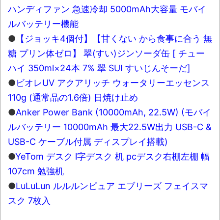
ハンディファン 急速冷却 5000mAh大容量 モバイ
ルバッテリー機能
●
【ジョッキ4個付】【甘くない から食事に合う 無
糖 プリン体ゼロ】 翠(すい)ジンソーダ缶 [ チュー
ハイ 350ml×24本 7% 翠 SUI すいじんそーだ]
●
ビオレUV アクアリッチ ウォータリーエッセンス
110g (通常品の1.6倍) 日焼け止め
●
Anker Power Bank (10000mAh, 22.5W) (モバイ
ルバッテリー 10000mAh 最大22.5W出力 USB-C &
USB-C ケーブル付属 ディスプレイ搭載)
●
YeTom デスク l字デスク 机 pcデスク右棚左棚 幅
107cm 勉強机
●
LuLuLun ルルルンピュア エブリーズ フェイスマ
スク 7枚入