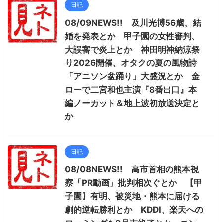
日記
08/09NEWS!! 及川光博56歳、結
婚を発表とか 甲子園の女性審判、
大誤審で炎上とか 神田明神納涼祭
り2026開催、オタクの夏の風物詩
「アニソン盆踊り」大盛況とか 金
ローで二宮和也主演『8番出口』本
編ノーカット＆地上波初放送決定と
か
日記
08/08NEWS!! 高市首相の熊本視
察「PR動画」批判相次ぐとか 【甲
子園】有明、被災地・熊本に届ける
劇的逆転勝利とか KDDI、楽天への