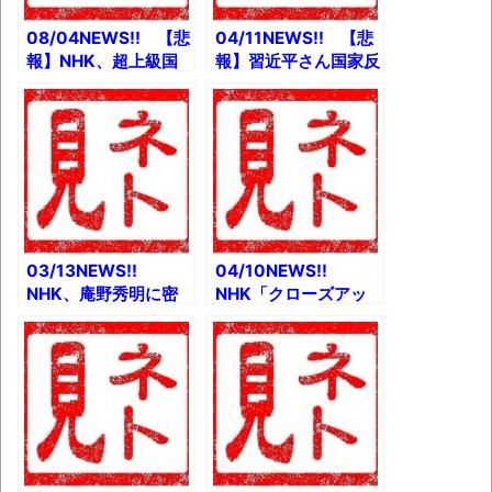
2026年完成予定と
か 【朗報】暇空茜さ
08/04NEWS!! 【悲
04/11NEWS!! 【悲
ん、東京都に勝訴
報】NHK、超上級国
報】習近平さん国家反
民の飯塚幸三さまに配
逆罪で「あつまれどう
慮しまくるとか 熱中
ぶつの森」規制とか
症により救急車に運ば
タモリ倶楽部「空耳ア
れ入院となった話と
ワー」しばらく休止と
か 父が放火して隣家
か NHK-FM「ガン
が燃えたとか
ダム三昧Z」5月放送
決定とか
03/13NEWS!!
04/10NEWS!!
NHK、庵野秀明に密
NHK「クローズアッ
着 22日放送とか フ
プ現代」終了とか 売
ァミコン発売中止ゲー
れ行き好調で一時出荷
ム図鑑 発売とか い
停止の「生ジョッキ
まスピッツやミスチル
缶」 メルカリで転売
は「前世代のダサさの
相次ぐとか
象徴」とか