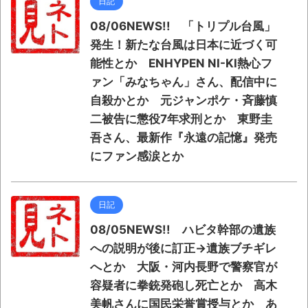
日記
08/06NEWS!! 「トリプル台風」
発生！新たな台風は日本に近づく可
能性とか ENHYPEN NI-KI熱心フ
ァン「みなちゃん」さん、配信中に
自殺かとか 元ジャンポケ・斉藤慎
二被告に懲役7年求刑とか 東野圭
吾さん、最新作『永遠の記憶』発売
にファン感涙とか
日記
08/05NEWS!! ハビタ幹部の遺族
への説明が後に訂正→遺族ブチギレ
へとか 大阪・河内長野で警察官が
容疑者に拳銃発砲し死亡とか 高木
美帆さんに国民栄誉賞授与とか あ