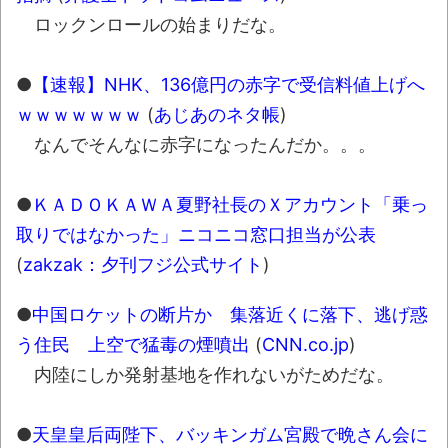
にて
ロックンロールの始まりだな。
凡庸な悪
●
【速報】NHK、136億円の赤字で受信料値上げへ
お前らの身体の悩み教えてくれ
ｗｗｗｗｗｗｗ
(
あじあのネタ帳
)
「アメリカのヤンキーがアジア人にケンカ
なんでそんなに赤字になったんだか。。。
を売った結果ｗｗｗ」 ほか
【読書感想】山野辺太郎『いつか深い穴に
●
ＫＡＤＯＫＡＷＡ夏野社長のＸアカウント「乗っ
落ちるまで』
取りではなかった」ニコニコ窓口担当が公表
映画ちいかわ観に行ったので感想を書きま
(
zakzak：夕刊フジ公式サイト
)
す(若干ネタバレあり) 26/07/25
マケイン9巻＆アニメ公式ガイド感想
●
中国ロケットの断片か 集落近くに落下、逃げ惑
う住民 上空で猛毒の煙噴出
(
CNN.co.jp
)
独学で挑んだ2026年二級建築士学科試験結
果速報（仮）
内陸にしか発射基地を作れないがためだな。
体験談：仕事で同じビルの中に入っている
●
天皇皇后両陛下、バッキンガム宮殿で晩さん会に
グループ会社の嫁子 [ほのぼの]