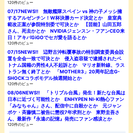
120件のビュー
07/17NEWS!! 無敵艦隊スペイン vs 神の子メッシ擁
するアルゼンチン！W杯決勝カード決定とか 皇室典
範改正案が参院特別委で可決とか 【芸能】山田五郎
さん、死去かとか NVIDIAジェンスン・フアンCEO来
日！アキバGiGOでセガ愛を語るとか
120件のビュー
07/15NEWS!! 辺野古沖転覆事故の特別調査委員会設
置を全会一致で可決とか 侵入盗容疑で逮捕されたベ
トナム国籍の男性4人不起訴とか マリオ新幹線、ラス
トラン無く終了とか 「MOTHER3」20周年記念G-
SHOCKコラボモデル抽選開始とか
120件のビュー
08/06NEWS!! 「トリプル台風」発生！新たな台風は
日本に近づく可能性とか ENHYPEN NI-KI熱心ファン
「みなちゃん」さん、配信中に自殺かとか 元ジャン
ポケ・斉藤慎二被告に懲役7年求刑とか 東野圭吾さ
ん、最新作『永遠の記憶』発売にファン感涙とか
120件のビュー