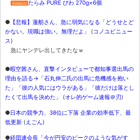
長野県のなめこのデカさが規格外だったｗ
たらみ PURE びわ 270g×6個
Amazon
ｗ
●
【悲報】蓮舫さん、急に弱気になる「どうせとど
新装版「ご冗談でしょう、ファインマンさ
ん（上）（下）」発売
かない。現職は強い。無理だよ」
(
コノユビニュー
ス
)
【画像】整形で2400万円超えの美女、水着
急にヤンデレ出してきたなｗ
グラビアに挑戦
歴ログは10周年ですがnoteに引っ越します
●
暇空茜さん、直撃インタビューで都知事選出馬の
理由を語る→「石丸伸二氏の出馬に危機感を抱い
進撃の巨人シーズン7 ファイナルシーズンの
た」「彼の人気にはウラがある」「彼だけは落とし
感想
たくて出馬を決めた」
(
オレ的ゲーム速報＠刃
)
TBS「マツコの知らない世界」スタグル特
集でほとんど紹介されなかったJリーグ…なら
●
日本の競争力、38位に下落 企業の効率低下、最
ば自分たちで紹介だ！
低更新
(
えごん
)
時代の流れ
●
経団連会長「今が円安のピークのような気がす