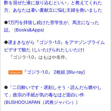
酢を混ぜた液に放り込むといい」と教えてくれた
方、あなたは暑い夏献立に悩む主婦を救いました
●
1万円を拝借し続けた苦学生が、馬主になった
話。
(
Books&Apps
)
●
遅まきながら『ゴジラ-1.0』をアマゾンプライム
ビデオで観た
(
しいたげられたしいたけ
)
『ゴジラ-1.0』はもはや名作。
『ゴジラ-1.0』 2枚組 [Blu-ray]
Amazon
●
「二日酔いです・遅刻しそう・読んだら燃やし
て」政宗の手紙が気の毒なほど面白い件
(
BUSHOO!JAPAN（武将ジャパン）
)