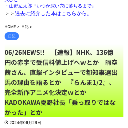
【朗報】シャインマスカット200房（時価
・山野辺太郎『いつか深い穴に落ちるまで』
40万円相当）畑から盗んだ疑いで男を逮捕へ
＞＞
過去に紹介した本はこちらから。
NEW!
HOME
>
日記
>
【速報】USスチール、1800億円の黒字
wwwwwwwwwwwwwwwwwwwwwwww
N
日記
EW!
06/26NEWS!! 【速報】NHK、136億
【悲報】カルビーさん、白黒包装にした結
円の赤字で受信料値上げへｗとか 暇空
果4週連続売上減
NEW!
茜さん、直撃インタビューで都知事選出
バーガーキング、超大型チーズバーガー発
売。総カロリー約1656kcal 単品2490円
馬の理由を語るとか 『らんま1/2』、
NEW!
完全新作アニメ化決定ｗとか
【悲報】高市首相、もはやマッサージを受
KADOKAWA夏野社長「乗っ取りではな
けただけで叩かれてしまう
NEW!
かった」とか
【魔改造】普通の基板を7倍の巨体にした結
果ｗｗｗ
NEW!
2024年06月26日