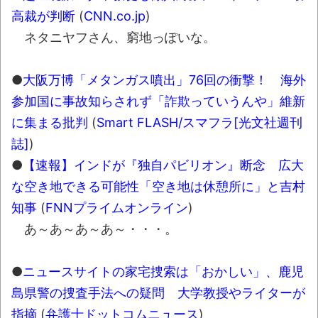
【悲報】ショートスリーパー堀大輔さん、
高裁が判断
(
CNN.co.jp
)
「寝た方がいい」などと誹謗中傷され配信中に
ネタニヤフさん、窮地っぽいな。
泣き出してしまう
翻訳によると「怒った子どもが我慢に我慢
●
大阪万博「メタンガス噴出」76回の衝撃！ 海外
して放った究極の技 これだけは使いたくなか
参加国に事故知らされず「詐欺っていうんや」維新
ったのに・・・」とのこと。
に集まる批判
(
Smart FLASH/スマフラ[光文社週刊
わずか３センチ！ 極小カブトムシ発見
誌]
)
【衝撃】韓国で売っている目覚まし時計の
●
【速報】インドが『独自パビリオン』断念 広大
デザインが悪夢すぎるwww
な空き地できる可能性「空き地は休憩所に」と吉村
まっぷたつに…日本レトロゲーム協会がゲー
知事
(
FNNプライムオンライン
)
ムソフトCDの劣化について問題提起 他
あ～あ～あ～あ～・・・。
別にどこの誰が一日何時間睡眠だろうがど
うでもいいじゃないですか
●
ニュースサイトの家宅捜索は「おかしい」、鹿児
8月26日にリメイク完結編「FF7リベレーシ
島県警の捜査手法への疑問 大学教授やライターが
ョン」の新映像が公開！欧州gamescom 2026
指摘
(
弁護士ドットコムニュース
)