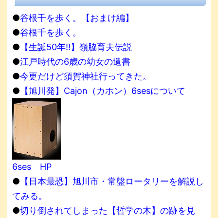
●
谷根千を歩く。【おまけ編】
●
谷根千を歩く。
●
【生誕50年!!】嶺脇育夫伝説
●
江戸時代の6歳の幼女の遺書
●
今更だけど須賀神社行ってきた。
●
【旭川発】Cajon（カホン）6sesについて
6ses HP
●
【日本最恐】旭川市・常盤ロータリーを解説し
てみる。
●
切り倒されてしまった【哲学の木】の跡を見