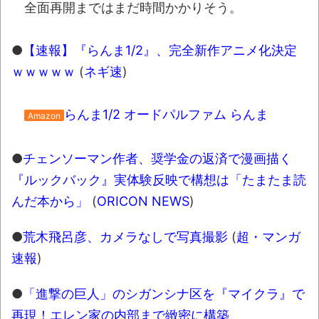
全面再開まではまだ時間かかりそう。
●
【速報】『らんま1/2』、完全新作アニメ化決定
ｗｗｗｗｗ
(
ネギ速
)
らんま1/2 オードパルファム らんま
Amazon
●
チェンソーマン作者、奨学金の返済で漫画描く
『ルックバック』実体験反映で構想は「たまたま読
んだ本から」
(
ORICON NEWS
)
●
荒木飛呂彦、カメラなしで写真撮影
(
超・マンガ
速報
)
●
「進撃の巨人」のシガンシナ区を『マイクラ』で
再現！エレン家の内部まで緻密に構築