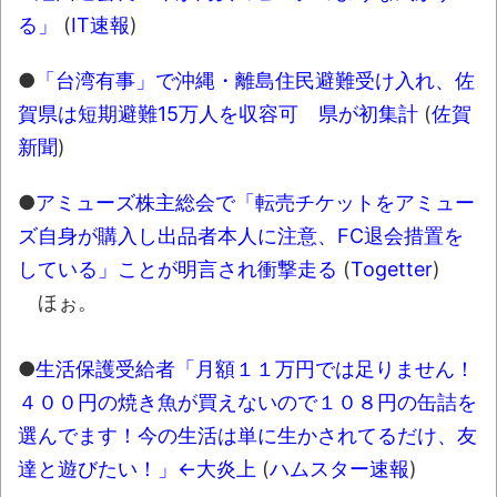
【衝撃】道志村の骨や服、沢の上流から流
る」
(
IT速報
)
されてきた可能性・・・・・・・・・
オーストラリアの男性飛行家 太平洋横断
●
「台湾有事」で沖縄・離島住民避難受け入れ、佐
飛行
賀県は短期避難15万人を収容可 県が初集計
(
佐賀
【中国】パトカーの前で好演技www当たり
新聞
)
屋やお煽り運転など盛りだくさん
●
アミューズ株主総会で「転売チケットをアミュー
「ム、ムリです・・・」メガネ美人ナース
ズ自身が購入し出品者本人に注意、FC退会措置を
に入院中のオレのオナサポ懇願したら・・・
している」ことが明言され衝撃走る
(
Togetter
)
「ム、ムリです・・・」メガネ美人ナース
ほぉ。
に入院中のオレのオナサポ懇願したら・・・
ナチスドイツは何故バルバロッサ作戦とか
●
生活保護受給者「月額１１万円では足りません！
いう無茶に踏み切ってしまったのか
４００円の焼き魚が買えないので１０８円の缶詰を
ブログお引越しのお知らせ
選んでます！今の生活は単に生かされてるだけ、友
まるで親子のような子猫とシェパード
達と遊びたい！」←大炎上
(
ハムスター速報
)