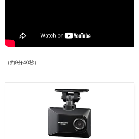
50歳になりました
NEW!
08/06NEWS!! 「トリプル台風」発生！新
たな台風は日本に近づく可能性とか
ENHYPEN NI-KI熱心ファン「みなちゃん」さ
ん、配信中に自殺かとか 元ジャンポケ・斉藤
慎二被告に懲役7年求刑とか 東野圭吾さん、
最新作『永遠の記憶』発売にファン感涙とか
（約9分40秒）
YouTubeの広告に流れてきた“冷凍庫の霜取
りスプレー”が詐欺丸出しだと話題にwwww
【06日の新刊】「妹は知っている 8」
「ヤニねこ 13」「平成敗残兵すみれちゃん
11」「税金で買った本 20」
凡庸な悪
ロープと滑車と犬マスクでエクストリーム
変身。