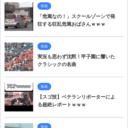
動画
「危篤なの！」スクールゾーンで発
狂する狂乱危篤おばさんｗｗｗ
動画
実況も思わず沈黙！甲子園に響いた
クラシックの名曲
動画
【スゴ技】ベテランリポーターによ
る超絶レポートｗｗｗ
動画