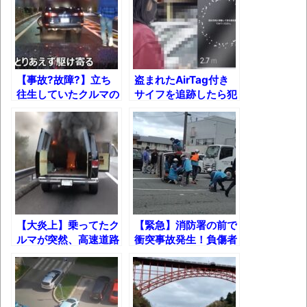
ブチギレ
長野県のなめこのデカさが規格外だったｗ
ｗ
【事故?故障?】立ち
盗まれたAirTag付き
新装版「ご冗談でしょう、ファインマンさ
往生していたクルマの
サイフを追跡したら犯
ん（上）（下）」発売
様子が少し変だったの
人はまさかの・・・!?
で110通報したら…
【画像】整形で2400万円超えの美女、水着
グラビアに挑戦
歴ログは10周年ですがnoteに引っ越します
進撃の巨人シーズン7 ファイナルシーズンの
【大炎上】乗ってたク
【緊急】消防署の前で
感想
ルマが突然、高速道路
衝突事故発生！負傷者
で火を噴いた結果！
救出までの一部始終！
TBS「マツコの知らない世界」スタグル特
集でほとんど紹介されなかったJリーグ…なら
ば自分たちで紹介だ！