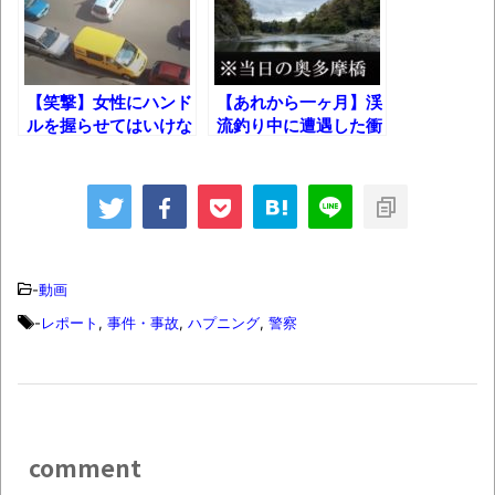
時代の流れ
【衝撃】道志村の骨や服、沢の上流から流
されてきた可能性・・・・・・・・・
【笑撃】女性にハンド
【あれから一ヶ月】渓
ルを握らせてはいけな
流釣り中に遭遇した衝
オーストラリアの男性飛行家 太平洋横断
い理由……
撃的事件を振り返る
飛行
【中国】パトカーの前で好演技www当たり
屋やお煽り運転など盛りだくさん
「ム、ムリです・・・」メガネ美人ナース
-
動画
に入院中のオレのオナサポ懇願したら・・・
-
レポート
,
事件・事故
,
ハプニング
,
警察
「ム、ムリです・・・」メガネ美人ナース
に入院中のオレのオナサポ懇願したら・・・
ナチスドイツは何故バルバロッサ作戦とか
いう無茶に踏み切ってしまったのか
comment
ブログお引越しのお知らせ