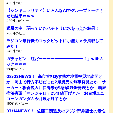
450件のビュー
【シンギュラリティ】いろんなAIでグループトークさ
せた結果ｗｗｗ
420件のビュー
猛暑の中、弱っていたハチドリに水を与えた結果！
260件のビュー
ラジコン飛行機のコックピットに小型カメラ搭載して
みた！
240件のビュー
ガチャピン「紅だーーーーーーーーーーー！」withム
ックｗｗｗ
180件のビュー
08/03NEWS!! 高市首相あす熊本地震被災地訪問と
か 岡山で行方不明だった2歳男児を無事発見とか サ
ッカー・板倉滉＆川口春奈が結婚&妊娠発表とか 糖尿
病治療薬「マンジャロ」25％値下げとか お台場ユニ
コーンガンダム今月展示終了とか
160件のビュー
07/14NEWS!! 佐藤二朗追及のフジ外部弁護士の素性