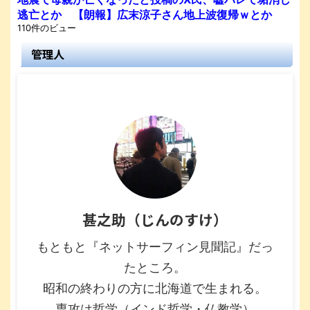
逃亡とか 【朗報】広末涼子さん地上波復帰ｗとか
110件のビュー
管理人
甚之助（じんのすけ）
もともと『ネットサーフィン見聞記』だっ
たところ。
昭和の終わりの方に北海道で生まれる。
専攻は哲学（インド哲学・仏教学）。