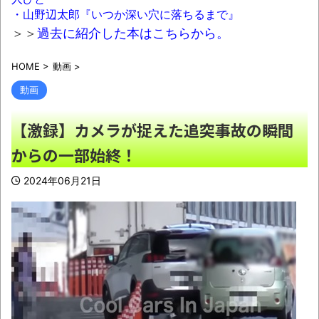
・山野辺太郎『いつか深い穴に落ちるまで』
【悲報】週刊少年ジャンプ、ひっそりとヤ
＞＞
過去に紹介した本はこちらから。
バいことになっていた・・・
NEW!
HOME
>
動画
>
【驚愕】ニートをビビらせる最強コピペが
動画
コチラｗｗｗｗｗｗｗｗｗｗｗｗｗｗｗ
NEW!
【激録】カメラが捉えた追突事故の瞬間
【悲報】町のお弁当屋さん「申し訳ないが
からの一部始終！
消費税1%になったらその分商品代を値上げす
るわ」「うちも！」
NEW!
2024年06月21日
なぁ、永久機関ってなんで絶対に作れない
ん？
NEW!
【画像】福岡、こんなのが普通に走ってる
ｗｗｗｗｗｗｗｗｗｗｗｗｗｗｗｗ
NEW!
兵庫斎藤知事、県の海外事務所を全廃へ
「公務員が海外で遊ぶためにあるだけ」
NEW!