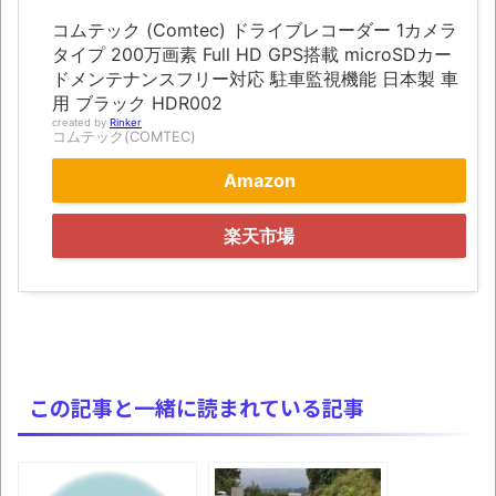
お前らの身体の悩み教えてくれ
コムテック (Comtec) ドライブレコーダー 1カメラ
『FF15』が発売10周年！ノクティスフィギ
タイプ 200万画素 Full HD GPS搭載 microSDカー
ドメンテナンスフリー対応 駐車監視機能 日本製 車
ュアなどが当たる記念くじが登場です
用 ブラック HDR002
みんななんだかんだ言ってお金持ってんじ
created by
Rinker
コムテック(COMTEC)
ゃん
Amazon
「アメリカのヤンキーがアジア人にケンカ
を売った結果ｗｗｗ」 ほか
楽天市場
【読書感想】山野辺太郎『いつか深い穴に
落ちるまで』
映画ちいかわ観に行ったので感想を書きま
す(若干ネタバレあり) 26/07/25
マケイン9巻＆アニメ公式ガイド感想
この記事と一緒に読まれている記事
独学で挑んだ2026年二級建築士学科試験結
果速報（仮）