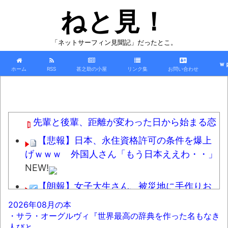
ねと見！
「ネットサーフィン見聞記」だったとこ。
ｗ
ホーム
RSS
甚之助の小屋
リンク集
お問い合わせ
先輩と後輩、距離が変わった日から始まる恋
【悲報】日本、永住資格許可の条件を爆上
げｗｗｗ 外国人さん「もう日本ええわ・・」
NEW!
【朗報】女子大生さん、被災地に手作りお
にぎりを出荷
NEW!
2026年08月の本
・サラ・オーグルヴィ『世界最高の辞典を作った名もなき
【動画】かもしれない運転、限界突破
NEW!
人びと