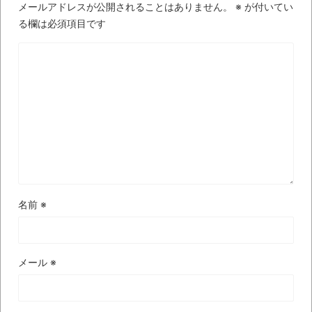
メールアドレスが公開されることはありません。
※
が付いてい
まるで親子のような子猫とシェパード
る欄は必須項目です
【極画像】名古屋の地下鉄
wwwwwwwwwwww
全方位青い芝包囲網すぎて色々見失う、新
しい仕事観
見ていると！悲しくなってしまう猫の画像
の数々！！
Powered by livedoor 相互RSS
名前
※
メール
※