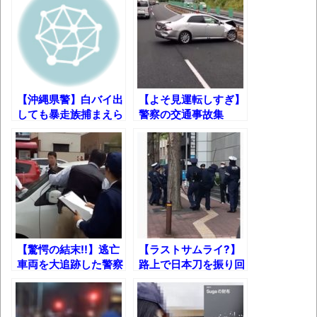
体験談：仕事で同じビルの中に入っている
グループ会社の嫁子 [ほのぼの]
葉月つばさちゃん、昔から見てるんだけど
かなりお姉さんになったね
壊れたエアコンと歌えないボク
【沖縄県警】白バイ出
【よそ見運転しすぎ】
しても暴走族捕まえら
警察の交通事故集
バージョンアップ情報更新 AOMEI
れないからパトカーで
Backupper Standard 8.3.0 などバージョンア
突っ込んだったｗ
ップ
高嶋ちさ子、ダウン症の姉が暴行事件！事
件の一部始終と衝撃の結末
【呆然】北海道旅行ワイ「ウニイクラ丼特
【驚愕の結末!!】逃亡
【ラストサムライ?】
盛で食うぞ！！！うおおおおおおお
車両を大追跡した警察
路上で日本刀を振り回
お！！！！！」→結
の末路……
す迷惑極まりない輩
果･････････････････････････････
【動画】カニ、ちょっかい出してきた陰に