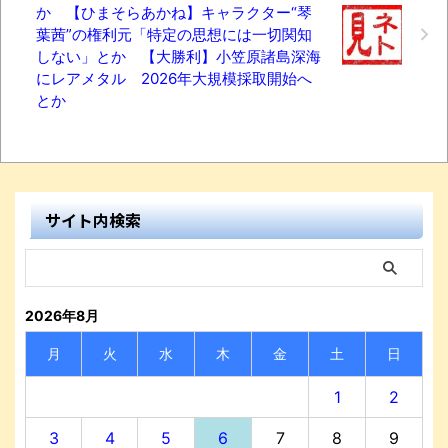
か 【ひまそらあかね】キャラクター“琴
葉茜”の権利元「特定の思想には一切関知
しない」とか 【大勝利】小笠原諸島深海
にレアメタル 2026年大規模採取開始へ
とか
サイト内検索
2026年8月
月
火
水
木
金
土
日
1
2
3
4
5
6
7
8
9