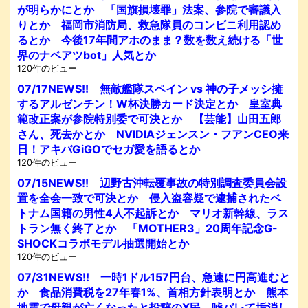
が明らかにとか 「国旗損壊罪」法案、参院で審議入
りとか 福岡市消防局、救急隊員のコンビニ利用認め
るとか 今後17年間アホのまま？数を数え続ける「世
界のナベアツbot」人気とか
120件のビュー
07/17NEWS!! 無敵艦隊スペイン vs 神の子メッシ擁
するアルゼンチン！W杯決勝カード決定とか 皇室典
範改正案が参院特別委で可決とか 【芸能】山田五郎
さん、死去かとか NVIDIAジェンスン・フアンCEO来
日！アキバGiGOでセガ愛を語るとか
120件のビュー
07/15NEWS!! 辺野古沖転覆事故の特別調査委員会設
置を全会一致で可決とか 侵入盗容疑で逮捕されたベ
トナム国籍の男性4人不起訴とか マリオ新幹線、ラス
トラン無く終了とか 「MOTHER3」20周年記念G-
SHOCKコラボモデル抽選開始とか
120件のビュー
07/31NEWS!! 一時1ドル157円台、急速に円高進むと
か 食品消費税を27年春1%、首相方針表明とか 熊本
地震で母親が亡くなったと投稿のX民、嘘バレて垢消し