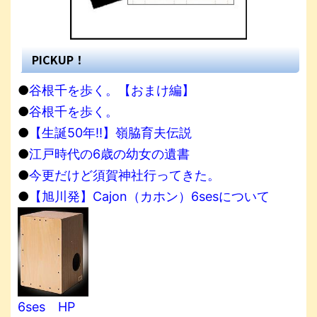
PICKUP！
●
谷根千を歩く。【おまけ編】
●
谷根千を歩く。
●
【生誕50年!!】嶺脇育夫伝説
●
江戸時代の6歳の幼女の遺書
●
今更だけど須賀神社行ってきた。
●
【旭川発】Cajon（カホン）6sesについて
6ses HP