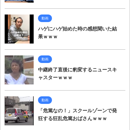
動画
ハゲにハゲ始めた時の感想聞いた結
果ｗｗｗ
動画
中継終了直後に豹変するニュースキ
ャスターｗｗｗ
動画
「危篤なの！」スクールゾーンで発
狂する狂乱危篤おばさんｗｗｗ