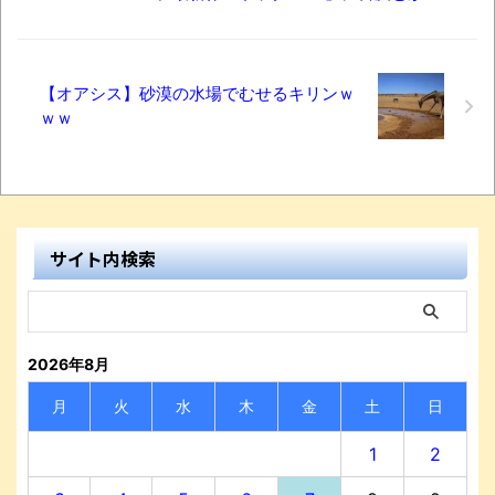
【オアシス】砂漠の水場でむせるキリンｗ
ｗｗ
サイト内検索
2026年8月
月
火
水
木
金
土
日
1
2