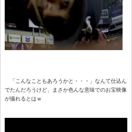
た…」 ワイ「はえーかわいそう…会社滅茶苦茶
やろなぁ」
NEW!
兵庫斎藤知事、県の海外事務所を全廃へ
「公務員が海外で遊ぶためにあるだけ」
NEW!
【徹底議論】近代日本史で最も取り返しの
つかなかった失敗って何？
NEW!
【動画】高速道路を走行中の車からリアガ
ラスが飛んでくる事故(ﾟoﾟ)
NEW!
「こんなこともあろうかと・・・」なんて仕込ん
【朗報】月曜から東日本をガツンと冷やし
でたんだろうけど、まさか色んな意味でのお宝映像
てくれる「オホーツク海高気圧」が襲来ｗｗｗ
が撮れるとはｗ
NEW!
【動画】熊本地震発生時の手術室の様子が
公開される