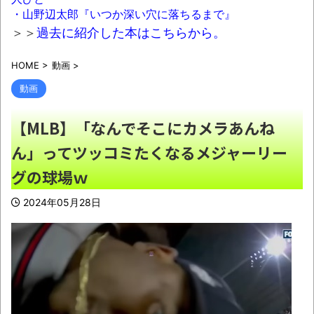
【大阪】建設会社の従業員(79)、同僚(52)
・山野辺太郎『いつか深い穴に落ちるまで』
の言葉遣いが悪いという理由でクビに刃物を刺
＞＞
過去に紹介した本はこちらから。
して殺害
NEW!
HOME
>
動画
>
レトロパソコンの雑誌掲載プログラムリス
トを打ち込んだゲームプレイ動画で当時が懐か
動画
しい。
NEW!
【MLB】「なんでそこにカメラあんね
【朗報】八田與一容疑者、詰む 情報提供
ん」ってツッコミたくなるメジャーリー
が累計1万3600件超え 目撃情報は「関東」が
最多
NEW!
グの球場ｗ
結局 男も女もよく笑う奴がモテるんだよ
2024年05月28日
NEW!
中居正広さん、ひそかに◯◯してい
た・・・
NEW!
Uber配達員からのお願い
NEW!
積水ハウス「地面師に55億円騙し取られ