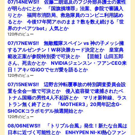
07/14NEWS!! 佐藤二朗追及のフジ外部弁護士の素性
が明らかにとか 「国旗損壊罪」法案、参院で審議入
りとか 福岡市消防局、救急隊員のコンビニ利用認め
るとか 今後17年間アホのまま？数を数え続ける「世
界のナベアツbot」人気とか
120件のビュー
07/17NEWS!! 無敵艦隊スペイン vs 神の子メッシ擁
するアルゼンチン！W杯決勝カード決定とか 皇室典
範改正案が参院特別委で可決とか 【芸能】山田五郎
さん、死去かとか NVIDIAジェンスン・フアンCEO来
日！アキバGiGOでセガ愛を語るとか
120件のビュー
07/15NEWS!! 辺野古沖転覆事故の特別調査委員会設
置を全会一致で可決とか 侵入盗容疑で逮捕されたベ
トナム国籍の男性4人不起訴とか マリオ新幹線、ラス
トラン無く終了とか 「MOTHER3」20周年記念G-
SHOCKコラボモデル抽選開始とか
120件のビュー
08/06NEWS!! 「トリプル台風」発生！新たな台風は
日本に近づく可能性とか ENHYPEN NI-KI熱心ファン