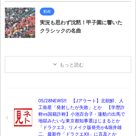
動画
実況も思わず沈黙！甲子園に響いた
クラシックの名曲
もっと読む
05/28NEWS!! 【Jアラート】北朝鮮、人
工衛星「発射したが失敗」とか 【学歴詐
称vs国籍詐称】小池百合子・蓮舫の出馬で
地獄みたいな東京都知事選はじまるとか
「ドラクエ3」リメイク版発売か&堀井雄
二、最新作「ドラクエXII」に言及とか