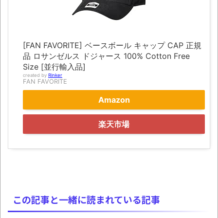
凡庸な悪
お前らの身体の悩み教えてくれ
[FAN FAVORITE] ベースボール キャップ CAP 正規
『FF15』が発売10周年！ノクティスフィギ
品 ロサンゼルス ドジャース 100% Cotton Free
ュアなどが当たる記念くじが登場です
Size [並行輸入品]
created by
Rinker
みんななんだかんだ言ってお金持ってんじ
FAN FAVORITE
ゃん
Amazon
「アメリカのヤンキーがアジア人にケンカ
楽天市場
を売った結果ｗｗｗ」 ほか
【読書感想】山野辺太郎『いつか深い穴に
落ちるまで』
映画ちいかわ観に行ったので感想を書きま
す(若干ネタバレあり) 26/07/25
この記事と一緒に読まれている記事
マケイン9巻＆アニメ公式ガイド感想