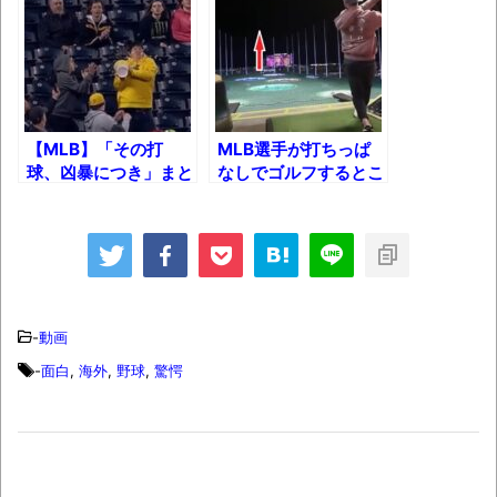
集でほとんど紹介されなかったJリーグ…なら
ば自分たちで紹介だ！
時代の流れ
【衝撃】道志村の骨や服、沢の上流から流
【MLB】「その打
MLB選手が打ちっぱ
されてきた可能性・・・・・・・・・
球、凶暴につき」まと
なしでゴルフするとこ
オーストラリアの男性飛行家 太平洋横断
めｗｗｗ
うなりますｗ
飛行
【中国】パトカーの前で好演技www当たり
屋やお煽り運転など盛りだくさん
「ム、ムリです・・・」メガネ美人ナース
-
動画
に入院中のオレのオナサポ懇願したら・・・
-
面白
,
海外
,
野球
,
驚愕
「ム、ムリです・・・」メガネ美人ナース
に入院中のオレのオナサポ懇願したら・・・
ナチスドイツは何故バルバロッサ作戦とか