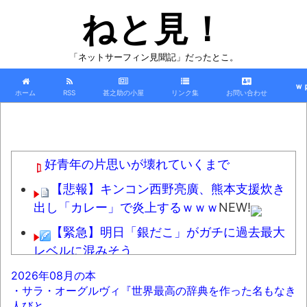
ねと見！
「ネットサーフィン見聞記」だったとこ。
ｗ
ホーム
RSS
甚之助の小屋
リンク集
お問い合わせ
好青年の片思いが壊れていくまで
【悲報】キンコン西野亮廣、熊本支援炊き
出し「カレー」で炎上するｗｗｗ
NEW!
【緊急】明日「銀だこ」がガチに過去最大
レベルに混みそう
wwwwwwwwwwwwwwwwwwwwwwwww
2026年08月の本
w
NEW!
・サラ・オーグルヴィ『世界最高の辞典を作った名もなき
人びと