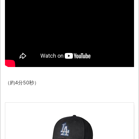
08/07NEWS!! 男女同室で「着替えられな
い」雑魚寝も…避難所めぐる格差とか れいわ
新選組、「いのちの党」に改名とか 「週刊少
年ジャンプ」発行部数が初の100万部割れと
か 「プチプチ」川上産業が「プチプチ株式会
社」に社名変更とか
「これで11万取られたの!?」あるX民が玄関
ドアノブの修理を頼んだら…とんでもない事に
なった
【07日の新刊】「魔女と傭兵 9」「転生
（約4分50秒）
したら第七王子だったので、気ままに魔術を極
めます 24」「ポンコツ魔王の田舎暮らし 6」
「題名のない音楽会」ゲーム音楽批判から
36年 ～因果な逆転劇～
50歳になりました