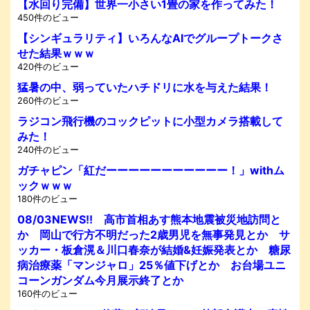
【水回り完備】世界一小さい1畳の家を作ってみた！
450件のビュー
【シンギュラリティ】いろんなAIでグループトークさ
せた結果ｗｗｗ
420件のビュー
猛暑の中、弱っていたハチドリに水を与えた結果！
260件のビュー
ラジコン飛行機のコックピットに小型カメラ搭載して
みた！
240件のビュー
ガチャピン「紅だーーーーーーーーーーー！」withム
ックｗｗｗ
180件のビュー
08/03NEWS!! 高市首相あす熊本地震被災地訪問と
か 岡山で行方不明だった2歳男児を無事発見とか サ
ッカー・板倉滉＆川口春奈が結婚&妊娠発表とか 糖尿
病治療薬「マンジャロ」25％値下げとか お台場ユニ
コーンガンダム今月展示終了とか
160件のビュー