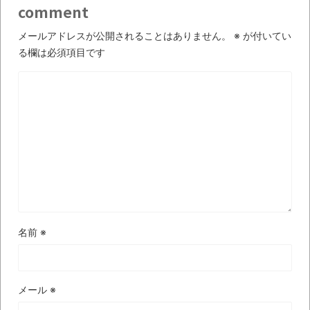
いう無茶に踏み切ってしまったのか
comment
ブログお引越しのお知らせ
メールアドレスが公開されることはありません。
※
が付いてい
まるで親子のような子猫とシェパード
る欄は必須項目です
【極画像】名古屋の地下鉄
wwwwwwwwwwww
全方位青い芝包囲網すぎて色々見失う、新
しい仕事観
見ていると！悲しくなってしまう猫の画像
の数々！！
Powered by livedoor 相互RSS
名前
※
メール
※