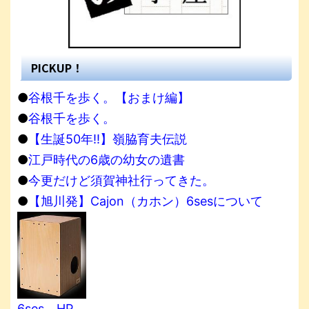
PICKUP！
●
谷根千を歩く。【おまけ編】
●
谷根千を歩く。
●
【生誕50年!!】嶺脇育夫伝説
●
江戸時代の6歳の幼女の遺書
●
今更だけど須賀神社行ってきた。
●
【旭川発】Cajon（カホン）6sesについて
6ses HP