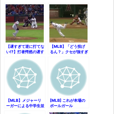
独学で挑んだ2026年二級建築士学科試験結
果速報（仮）
体験談：仕事で同じビルの中に入っている
グループ会社の嫁子 [ほのぼの]
葉月つばさちゃん、昔から見てるんだけど
かなりお姉さんになったね
【遅すぎて逆に打てな
【MLB】「どう投げ
壊れたエアコンと歌えないボク
い!?】打者愕然の遅す
るん？」クセが強すぎ
ぎるスローボールまと
る変則投球フォーム
バージョンアップ情報更新 AOMEI
め【MLB】
22選ｗ
Backupper Standard 8.3.0 などバージョンア
ップ
高嶋ちさ子、ダウン症の姉が暴行事件！事
件の一部始終と衝撃の結末
【呆然】北海道旅行ワイ「ウニイクラ丼特
【MLB】メジャーリ
[MLB] これが本場の
盛で食うぞ！！！うおおおおおおお
ーガーによる中学生並
ボールガール
みのいたずら集
お！！！！！」→結