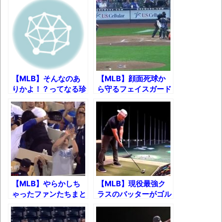
果･････････････････････････････
【動画】カニ、ちょっかい出してきた陰に
ブチギレ
長野県のなめこのデカさが規格外だったｗ
ｗ
【MLB】そんなのあ
【MLB】顔面死球か
新装版「ご冗談でしょう、ファインマンさ
りかよ！？ってなる珍
ら守るフェイスガード
好プレー集ｗ
が急増するきっかけと
ん（上）（下）」発売
なった一球
【画像】整形で2400万円超えの美女、水着
グラビアに挑戦
歴ログは10周年ですがnoteに引っ越します
進撃の巨人シーズン7 ファイナルシーズンの
【MLB】やらかしち
【MLB】現役最強ク
ゃったファンたちまと
ラスのバッターがゴル
感想
めｗｗｗ
フをした結果ｗｗｗ
TBS「マツコの知らない世界」スタグル特