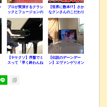
い
プロが実演するクラシ
【世界に数本!?】さか
ックとフュージョンの
なクンさんのこだわり
違い！
の「ピッコロサック
ス」！
【ヤケクソ】序盤でミ
【伝説のデーンデー
スって「早く終わんね
ン】エヴァンゲリオン
えかな～」とだけ考え
の"アノ曲"をティンパ
て弾いた『トルコ行進
ニで叩いてみた！
曲』ｗｗｗ