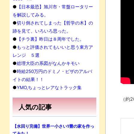
●
【日本最恐】旭川市・常盤ロータリー
を解説してみる。
●
切り倒されてしまった【哲学の木】の
跡を見て、いろいろ思った。
●
【チラ裏】昨日は８周年でした。
●
もっと評価されてもいいと思う東方ア
レンジ ５選
●
総理大臣の系図がなんかキモい
●
時給250万円のドミノ・ピザのアルバ
イトの結果！！
●
YMO,ちょっとレアなトラック集
（約2
人気の記事
【水回り完備】世界一小さい1畳の家を作っ
てみた！