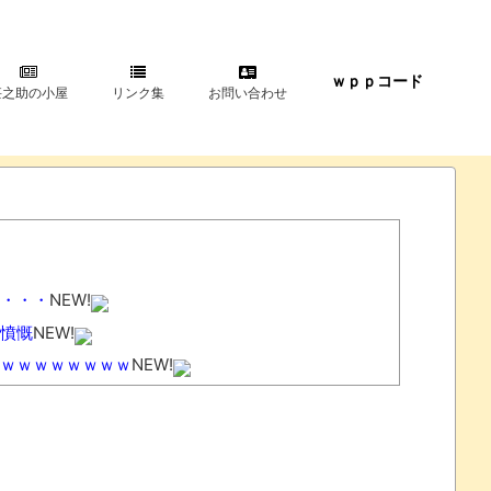
ｗｐｐコード
甚之助の小屋
リンク集
お問い合わせ
・・・
NEW!
憤慨
NEW!
ｗｗｗｗｗｗｗｗ
NEW!
その分商品代を値上げするわ」「うちも！」
NEW!
ｗｗｗｗｗｗ
NEW!