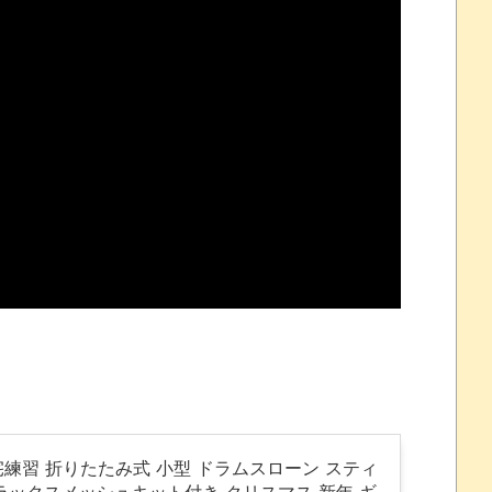
れなかったJリーグ…ならば自分たちで紹介だ！
・・・・・・・
盛りだくさん
サポ懇願したら・・・
サポ懇願したら・・・
しまったのか
自宅練習 折りたたみ式 小型 ドラムスローン スティ