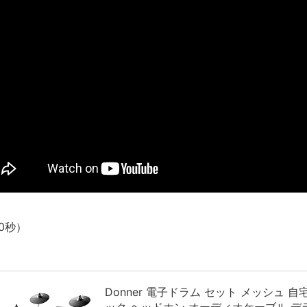
新装版「ご冗談でしょう、ファインマンさん（上）（下）」発売
【画像】整形で2400万円超えの美女、水着グラビアに挑戦
歴ログは10周年ですがnoteに引っ越します
進撃の巨人シーズン7 ファイナルシーズンの感想
TBS「マツコの知らない世界」スタグル特集でほとんど紹介さ
時代の流れ
【衝撃】道志村の骨や服、沢の上流から流されてきた可能性・・
オーストラリアの男性飛行家 太平洋横断飛行
【中国】パトカーの前で好演技www当たり屋やお煽り運転など
「ム、ムリです・・・」メガネ美人ナースに入院中のオレのオナ
「ム、ムリです・・・」メガネ美人ナースに入院中のオレのオナ
0秒）
ナチスドイツは何故バルバロッサ作戦とかいう無茶に踏み切って
ブログお引越しのお知らせ
まるで親子のような子猫とシェパード
Donner 電子ドラム セット メッシュ 
【極画像】名古屋の地下鉄wwwwwwwwwwww