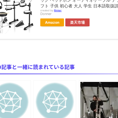
ック ヘッドホン オーディオケーブル デ
フト 子供 初心者 大人 学生 日本語取扱説
全方位青い芝包囲網すぎて色々見失う、新しい仕事観
created by
Rinker
見ていると！悲しくなってしまう猫の画像の数々！！
Donner
Amazon
楽天市場
red by livedoor 相互RSS
の記事と一緒に読まれている記事