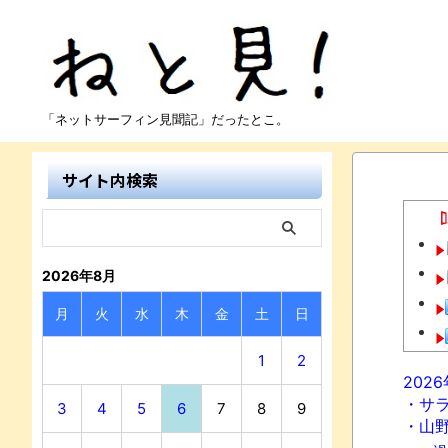
「ネットサーフィン見聞記」だったとこ。
サイト内検索
2026年8月
月
火
水
木
金
土
日
1
2
202
・サ
3
4
5
6
7
8
9
・山