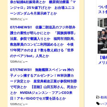
奈が結婚&妊娠発表とか 糖尿病治療薬「マ
つい
ンジャロ」25％値下げとか お台場ユニコ
スト
ーンガンダム今月展示終了とか
160件のビュー
07/14NEWS!! 佐藤二朗追及のフジ外部弁
護士の素性が明らかにとか 「国旗損壊罪」
法案、参院で審議入りとか 福岡市消防局、
救急隊員のコンビニ利用認めるとか 今後
17年間アホのまま？数を数え続ける「世界
のナベアツbot」人気とか
【場
120件のビュー
メリ
ドラ
07/17NEWS!! 無敵艦隊スペイン vs 神の
子メッシ擁するアルゼンチン！W杯決勝カ
ード決定とか 皇室典範改正案が参院特別委
で可決とか 【芸能】山田五郎さん、死去か
とか NVIDIAジェンスン・フアンCEO来
-
動画
日！アキバGiGOでセガ愛を語るとか
-
ハ
120件のビュー