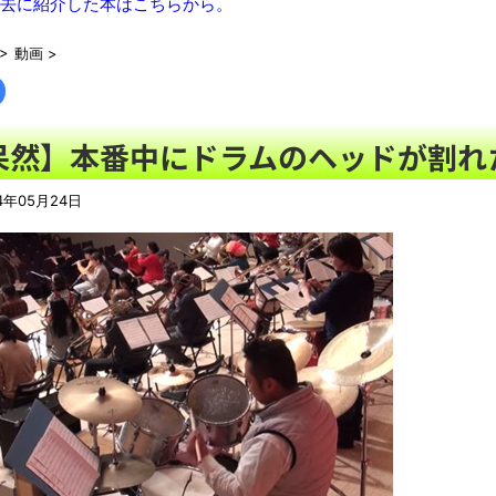
兵庫斎藤知事、県の海外事務所を全廃へ「公務員が海外で遊ぶた
去に紹介した本はこちらから。
「国旗損壊罪は違憲」憲法研究者199人、廃止を求めて声明 
>
動画
>
歯科衛生士「糸ようじだけではダメです。ちゃんとフロスしてね
【動画】名古屋栄で不良外人が警察官を突き飛ばす。逮捕しろや
「これで11万取られたの!?」あるX民が玄関ドアノブの修理を
呆然】本番中にドラムのヘッドが割れ
ゲオのレトロゲーム販売がみせた劇的な復活劇 他
NEW!
特定外来カミキリムシに1匹300円の賞金をかけた高崎市、初日に
4年05月24日
50歳になりました
NEW!
08/06NEWS!! 「トリプル台風」発生！新たな台風は日本に近づ
ゃん」さん、配信中に自殺かとか 元ジャンポケ・斉藤慎二被告に
憶』発売にファン感涙とか
YouTubeの広告に流れてきた“冷凍庫の霜取りスプレー”が詐欺
【06日の新刊】「妹は知っている 8」「ヤニねこ 13」「平成
凡庸な悪
ロープと滑車と犬マスクでエクストリーム変身。
お前らの身体の悩み教えてくれ