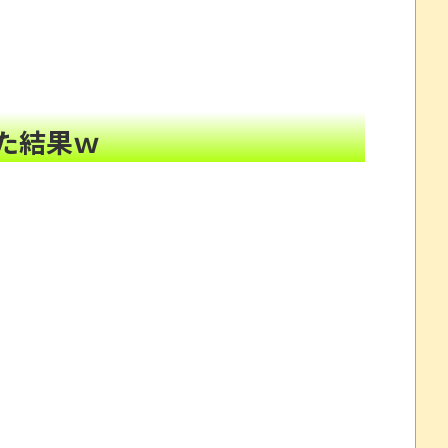
めにあるだけ」
NEW!
←なら国旗破損して逮捕されて裁判すれば
NEW!
(怒」俺「マ、マジですか…」
NEW!
ｗｗｗ
NEW!
頼んだら…とんでもない事になった
NEW!
た結果ｗ
1170匹持ち込まれる
NEW!
く可能性とか ENHYPEN NI-KI熱心ファン「みなち
懲役7年求刑とか 東野圭吾さん、最新作『永遠の記
丸出しだと話題にwwww
敗残兵すみれちゃん 11」「税金で買った本 20」