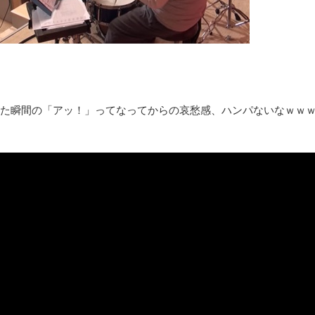
『FF15』が発売10周年！ノクティスフィギュアなどが当たる記
みんななんだかんだ言ってお金持ってんじゃん
「アメリカのヤンキーがアジア人にケンカを売った結果ｗｗｗ」
【読書感想】山野辺太郎『いつか深い穴に落ちるまで』
映画ちいかわ観に行ったので感想を書きます(若干ネタバレあり) 26/
た瞬間の「アッ！」ってなってからの哀愁感、ハンパないなｗｗ
マケイン9巻＆アニメ公式ガイド感想
独学で挑んだ2026年二級建築士学科試験結果速報（仮）
体験談：仕事で同じビルの中に入っているグループ会社の嫁子 [
葉月つばさちゃん、昔から見てるんだけどかなりお姉さんになっ
壊れたエアコンと歌えないボク
バージョンアップ情報更新 AOMEI Backupper Standard 8.3
高嶋ちさ子、ダウン症の姉が暴行事件！事件の一部始終と衝撃の
【呆然】北海道旅行ワイ「ウニイクラ丼特盛で食うぞ！！！うお
･････････････････････････････
【動画】カニ、ちょっかい出してきた陰にブチギレ
長野県のなめこのデカさが規格外だったｗｗ