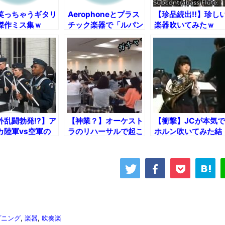
笑っちゃうギタリ
Aerophoneとプラス
【珍品続出!!】珍し
傑作ミス集ｗ
チック楽器で「ルパン
楽器吹いてみたｗ
三世のテーマ」演奏し
てみたｗ
外乱闘勃発!?】ア
【神業？】オーケスト
【衝撃】JCが本気で
カ陸軍vs空軍の
ラのリハーサルで起こ
ホルン吹いてみた結
ムラインバトル！
ったまさかの珍事ｗ
果！
プニング
,
楽器
,
吹奏楽