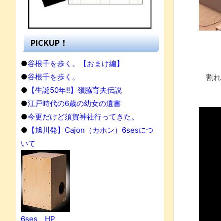
PICKUP！
●
谷根千を歩く。【おまけ編】
●
谷根千を歩く。
割れ
●
【生誕50年!!】嶺脇育夫伝説
●
江戸時代の6歳の幼女の遺書
●
今更だけど須賀神社行ってきた。
●
【旭川発】Cajon（カホン）6sesにつ
いて
果
6ses HP