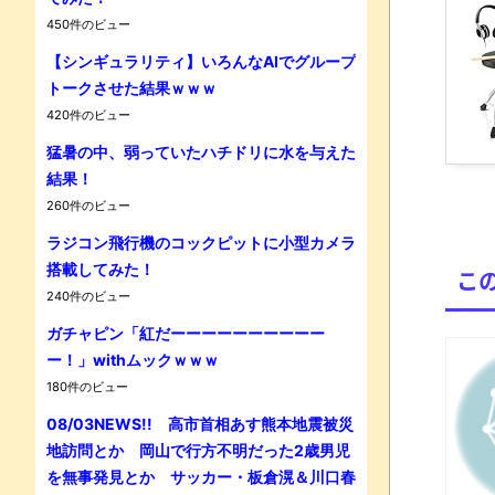
450件のビュー
【シンギュラリティ】いろんなAIでグループ
トークさせた結果ｗｗｗ
Powe
420件のビュー
猛暑の中、弱っていたハチドリに水を与えた
結果！
260件のビュー
ラジコン飛行機のコックピットに小型カメラ
搭載してみた！
こ
240件のビュー
ガチャピン「紅だーーーーーーーーーー
ー！」withムックｗｗｗ
180件のビュー
08/03NEWS!! 高市首相あす熊本地震被災
地訪問とか 岡山で行方不明だった2歳男児
を無事発見とか サッカー・板倉滉＆川口春