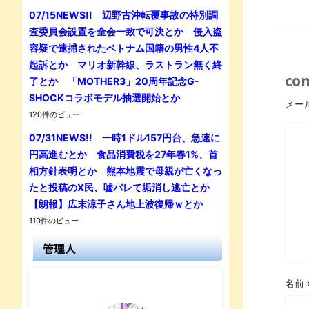
07/15NEWS!! 辺野古沖転覆事故の特別調
査委員会設置を全会一致で可決とか 侵入盗
容疑で逮捕されたベトナム国籍の男性4人不
起訴とか マリオ新幹線、ラストラン無く終
co
了とか 「MOTHER3」20周年記念G-
SHOCKコラボモデル抽選開始とか
メー
120件のビュー
07/31NEWS!! 一時1ドル157円台、急速に
円高進むとか 食品消費税を27年春1%、首
相方針表明とか 熊本地震で母親が亡くなっ
たと投稿のX民、嘘バレて垢消し逃亡とか
【朗報】広末涼子さん地上波復帰ｗとか
110件のビュー
管理人
名前