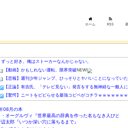
ホーム
RSS
ずっと好き。俺はストーカーなんかじゃない。
【動画】かもしれない運転、限界突破
NEW!
【悲報】週刊少年ジャンプ、ひっそりとヤバいことになっていた
【正論】有吉氏、「テレビ見ない」発言をする無神経な一般人に
【驚愕】ニートをビビらせる最強コピペがコチラｗｗｗｗｗｗｗ
【悲報】町のお弁当屋さん「申し訳ないが消費税1%になったら
6年08月の本
なぁ、永久機関ってなんで絶対に作れないん？
NEW!
ラ・オーグルヴィ『世界最高の辞典を作った名もなき人びと
【画像】福岡、こんなのが普通に走ってるｗｗｗｗｗｗｗｗｗｗ
野辺太郎『いつか深い穴に落ちるまで』