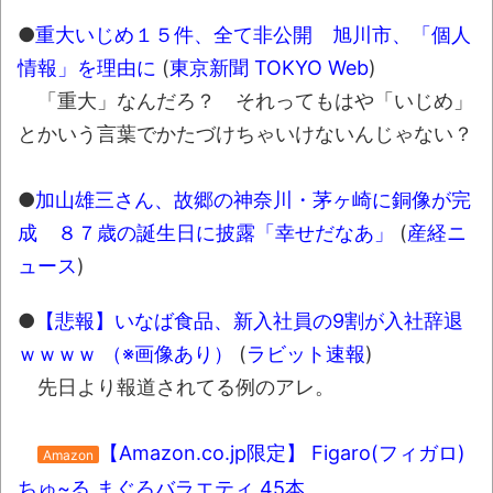
葉月つばさちゃん、昔から見てるんだけど
●
重大いじめ１５件、全て非公開 旭川市、「個人
かなりお姉さんになったね
情報」を理由に
(
東京新聞 TOKYO Web
)
壊れたエアコンと歌えないボク
「重大」なんだろ？ それってもはや「いじめ」
とかいう言葉でかたづけちゃいけないんじゃない？
バージョンアップ情報更新 AOMEI
Backupper Standard 8.3.0 などバージョンア
ップ
●
加山雄三さん、故郷の神奈川・茅ヶ崎に銅像が完
成 ８７歳の誕生日に披露「幸せだなあ」
(
産経ニ
高嶋ちさ子、ダウン症の姉が暴行事件！事
件の一部始終と衝撃の結末
ュース
)
【呆然】北海道旅行ワイ「ウニイクラ丼特
●
【悲報】いなば食品、新入社員の9割が入社辞退
盛で食うぞ！！！うおおおおおおお
ｗｗｗｗ （※画像あり）
(
ラビット速報
)
お！！！！！」→結
先日より報道されてる例のアレ。
果･････････････････････････････
【動画】カニ、ちょっかい出してきた陰に
【Amazon.co.jp限定】 Figaro(フィガロ)
Amazon
ブチギレ
ちゅ~る まぐろバラエティ 45本