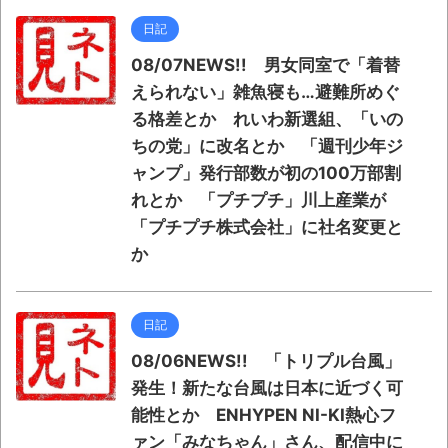
日記
08/07NEWS!! 男女同室で「着替
えられない」雑魚寝も…避難所めぐ
る格差とか れいわ新選組、「いの
ちの党」に改名とか 「週刊少年ジ
ャンプ」発行部数が初の100万部割
れとか 「プチプチ」川上産業が
「プチプチ株式会社」に社名変更と
か
日記
08/06NEWS!! 「トリプル台風」
発生！新たな台風は日本に近づく可
能性とか ENHYPEN NI-KI熱心フ
ァン「みなちゃん」さん、配信中に