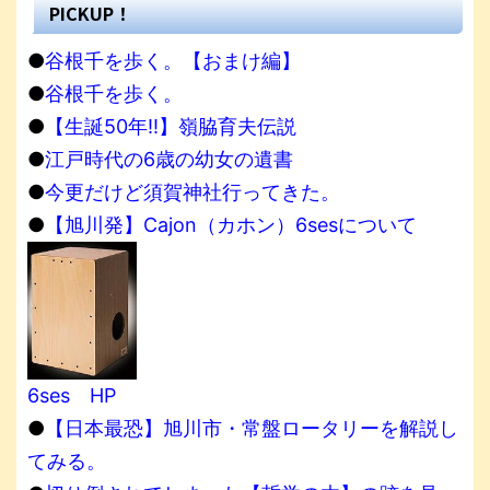
PICKUP！
●
谷根千を歩く。【おまけ編】
●
谷根千を歩く。
●
【生誕50年!!】嶺脇育夫伝説
●
江戸時代の6歳の幼女の遺書
●
今更だけど須賀神社行ってきた。
●
【旭川発】Cajon（カホン）6sesについて
6ses HP
●
【日本最恐】旭川市・常盤ロータリーを解説し
てみる。