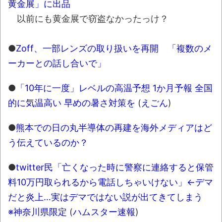
【衝撃】道志村の骨や服、沢の上流から流
黄金展」に出品
されてきた可能性・・・・・・・・・
以前にも黄金展で窃盗なかったっけ？
オーストラリアの男性飛行家 太平洋横断
飛行
●
Zoff、一部レンズの取り扱いを再開 「複数のメ
【中国】パトカーの前で好演技www当たり
ーカーとの話し合いで」
屋やお煽り運転など盛りだくさん
●
「10年に一度」レベルの高温予想 1か月予報 全国
「ム、ムリです・・・」メガネ美人ナース
的に気温高い 早めの暑さ対策を
(
えごん
)
に入院中のオレのオナサポ懇願したら・・・
「ム、ムリです・・・」メガネ美人ナース
●
熊本での日の丸半導体の再建を海外メディアはど
に入院中のオレのオナサポ懇願したら・・・
う伝えているのか？
ナチスドイツは何故バルバロッサ作戦とか
●
twitter民「亡くなった時に警察に連絡すると保管
いう無茶に踏み切ってしまったのか
料10万円取られるから電話しちゃいけない」←デマ
ブログお引越しのお知らせ
だと炎上…実はデマではない説が出てきてしまう
まるで親子のような子猫とシェパード
※神奈川県限定
(
ハムスター速報
)