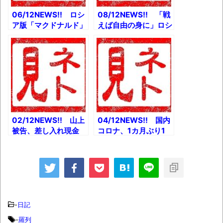
神の教訓ゼロ」能登入
りした防災学者の告白
06/12NEWS!! ロシ
08/12NEWS!! 「戦
とか
ア版「マクドナルド」
えば自由の身に」ロシ
新ロゴ発表とか J・
ア刑務所での新兵募集
ビーバー「顔の半分が
とか 林外相「＃ハニ
完全に麻痺」と明かす
トラ」がトレンド入り
とか 「Kindleが全
とか 老舗映画館「小
部消えた」アカウント
倉昭和館」も焼失「貴
結合の仕様が怖いと注
重なフィルムが…」と
目とか
か
02/12NEWS!! 山上
04/12NEWS!! 国内
被告、差し入れ現金
コロナ、1カ月ぶり1
「教団被害者に」と
万人超とか 【悲報】
か 【悲報】マナー講
コナミ社員、ブチギレ
師、痛恨のミスとか
とか 福本伸行さん、
宮台真司襲撃犯41
ゴルフ漫画を新連載w
歳、“自殺直前”の行動
とか 「優秀っすね」
とか
ひろゆき“ボタン”発売
とか
-
日記
-
羅列