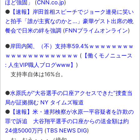
レトロパソコンの雑誌掲載プログラムリス
ほど強固」
(
CNN.co.jp
)
トを打ち込んだゲームプレイ動画で当時が懐か
●
【速報】岸田首相スピーチでジョーク連発に笑い
しい。
NEW!
と拍手「誰が主賓なのかと…」豪華ゲスト出席の晩
積水ハウス「地面師に55億円騙し取られ
餐会で日米の絆を強調
(
FNNプライムオンライン
)
た…」 ワイ「はえーかわいそう…会社滅茶苦茶
やろなぁ」
NEW!
●
岸田内閣、（不）支持率59.4%ｗｗｗｗｗｗｗｗ
ｗｗｗｗｗｗｗｗｗｗｗｗｗ
(
【働くモノニュース
「これで11万取られたの!?」あるX民が玄関
: 人生VIP職人ブログwww】
)
ドアノブの修理を頼んだら…とんでもない事に
なった
支持率自体は16%台。
「題名のない音楽会」ゲーム音楽批判から
●
水原氏が“大谷選手の口座アクセスできた”捜査当
36年 ～因果な逆転劇～
局が証拠掴む NY タイムズ報道
50歳になりました
●
【速報】米・連邦検察が水原一平容疑者を詐欺の
凡庸な悪
罪で訴追 大谷翔平選手の口座からの送金額は約
お前らの身体の悩み教えてくれ
24億5000万円
(
TBS NEWS DIG
)
『FF15』が発売10周年！ノクティスフィギ
お、おう・・・（絶句