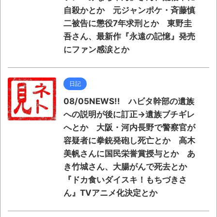
自殺かとか 元ジャンポケ・斉藤慎
二被告に懲役7年求刑とか 東野圭
吾さん、最新作『永遠の記憶』発売
にファン感涙とか
日記
08/05NEWS!! ハビタ幹部の遺族
への説明が後に訂正→遺族ブチギレ
へとか 大阪・河内長野で警察官が
容疑者に拳銃発砲し死亡とか 高木
美帆さんに国民栄誉賞授与とか あ
き竹城さん、大腸がんで死去とか
『ドカ食いダイスキ！もちづきさ
ん』TVアニメ化決定とか