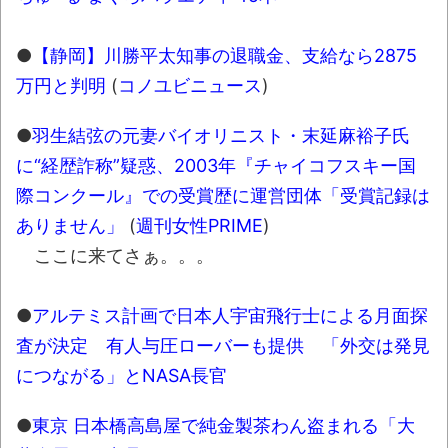
長野県のなめこのデカさが規格外だったｗ
ｗ
●
【静岡】川勝平太知事の退職金、支給なら2875
新装版「ご冗談でしょう、ファインマンさ
万円と判明
(
コノユビニュース
)
ん（上）（下）」発売
【画像】整形で2400万円超えの美女、水着
●
羽生結弦の元妻バイオリニスト・末延麻裕子氏
グラビアに挑戦
に“経歴詐称”疑惑、2003年『チャイコフスキー国
際コンクール』での受賞歴に運営団体「受賞記録は
歴ログは10周年ですがnoteに引っ越します
ありません」
(
週刊女性PRIME
)
ここに来てさぁ。。。
進撃の巨人シーズン7 ファイナルシーズンの
感想
●
アルテミス計画で日本人宇宙飛行士による月面探
TBS「マツコの知らない世界」スタグル特
査が決定 有人与圧ローバーも提供 「外交は発見
集でほとんど紹介されなかったJリーグ…なら
につながる」とNASA長官
ば自分たちで紹介だ！
時代の流れ
●
東京 日本橋高島屋で純金製茶わん盗まれる「大