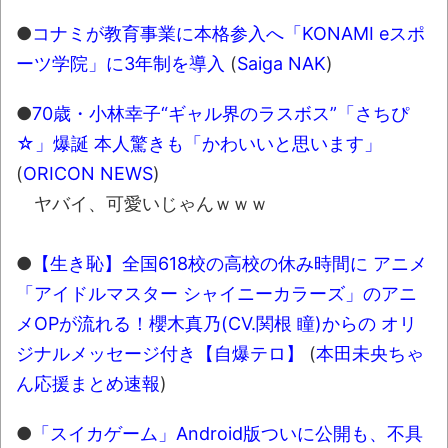
●
コナミが教育事業に本格参入へ「KONAMI eスポ
ーツ学院」に3年制を導入
(
Saiga NAK
)
●
70歳・小林幸子“ギャル界のラスボス”「さちぴ
☆」爆誕 本人驚きも「かわいいと思います」
(
ORICON NEWS
)
ヤバイ、可愛いじゃんｗｗｗ
●
【生き恥】全国618校の高校の休み時間に アニメ
「アイドルマスター シャイニーカラーズ」のアニ
メOPが流れる！櫻木真乃(CV.関根 瞳)からの オリ
ジナルメッセージ付き【自爆テロ】
(
本田未央ちゃ
ん応援まとめ速報
)
●
「スイカゲーム」Android版ついに公開も、不具