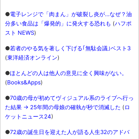
●
電子レンジで「肉まん」が破裂し炎が…なぜ？油
分多い食品は「爆発的」に発火する恐れも
(
ハフポ
スト NEWS
)
●
若者のやる気を著しく下げる｢無駄会議｣ベスト3
(
東洋経済オンライン
)
●
ほとんどの人は他人の意見に全く興味がない。
(
Books&Apps
)
●
70歳の母が初めてヴィジュアル系のライブへ行っ
た結果 → 25年間の母娘の確執が秒で消滅した
(
ロ
ケットニュース24
)
●
72歳の誕生日を迎えた人が語る人生32のアドバ