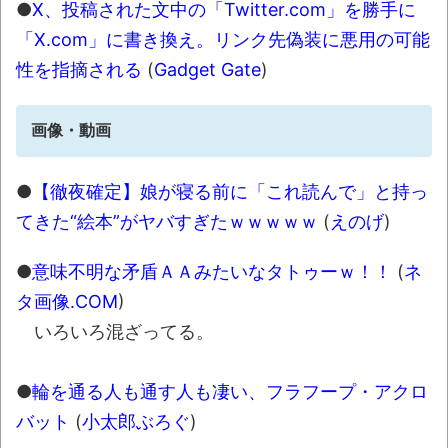
●
X、投稿された文中の「Twitter.com」を勝手に
「X.com」に書き換え。リンク先偽装に悪用の可能
性を指摘される
(
Gadget Gate
)
画像・動画
●
【徹夜確定】娘が寝る前に「これ読んで」と持っ
てきた“絵本”がヤバすぎたｗｗｗｗｗ
(
えのげ
)
●
意味不明な矛盾ＡＡみたいなタトゥーｗ！！
(
ネ
タ画像.COM
)
いろいろ混ざってる。
●
輪を通る人も通す人も凄い、フラフープ・アクロ
バット
(
小太郎ぶろぐ
)