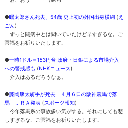
ュアなどが当たる記念くじが登場です
みんななんだかんだ言ってお金持ってんじ
●
曙太郎さん死去、54歳 史上初の外国出身横綱
(
え
ゃん
ごん
)
ずっと闘病中とは聞いていたけど早すぎるな。ご
「アメリカのヤンキーがアジア人にケンカ
を売った結果ｗｗｗ」 ほか
冥福をお祈りいたします。
【読書感想】山野辺太郎『いつか深い穴に
●
一時1ドル＝153円台 政府・日銀による市場介入
落ちるまで』
への警戒感も
(
NHKニュース
)
映画ちいかわ観に行ったので感想を書きま
介入はあるだろうなぁ。
す(若干ネタバレあり) 26/07/25
マケイン9巻＆アニメ公式ガイド感想
●
藤岡康太騎手が死去 ４月６日の阪神競馬で落
独学で挑んだ2026年二級建築士学科試験結
馬 ＪＲＡ発表
(
スポーツ報知
)
果速報（仮）
今年落馬系の事故多い気がする。それにしても悲
体験談：仕事で同じビルの中に入っている
しすぎるな。ご冥福をお祈りいたします。
グループ会社の嫁子 [ほのぼの]