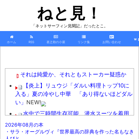
ねと見！
「ネットサーフィン見聞記」だったとこ。
ｗ
ホーム
RSS
甚之助の小屋
リンク集
お問い合わせ
それは純愛か、それともストーカー疑惑か
【炎上】リュウジ「ダルい料理トップ10に
入る」夏の冷やし中華 「あり得ないほどダル
い」
NEW!
水中で三時間生存可能、潜水スーツを着用
させた水中用ゴキブリを開発
NEW!
2026年08月の本
・サラ・オーグルヴィ『世界最高の辞典を作った名もなき
福田雄一「新ケロロに福田組が出ます！」
人びと