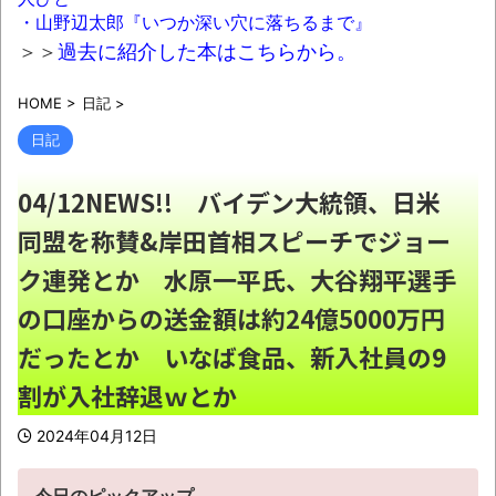
→爆死 ちいかわの監督「原作に忠実に」→爆
・山野辺太郎『いつか深い穴に落ちるまで』
売れ
NEW!
＞＞
過去に紹介した本はこちらから。
【動画】自動ドアの仕組みを理解した富山
HOME
>
日記
>
のツバメが賢い。
NEW!
日記
富裕層の｢ペット離れ｣が止まらない・・・
NEW!
04/12NEWS!! バイデン大統領、日米
渡邊渚さん「私がPTSDと診断された当時、
同盟を称賛&岸田首相スピーチでジョー
世間はまだPTSDという言葉は浸透されていま
ク連発とか 水原一平氏、大谷翔平選手
せんでした」
NEW!
の口座からの送金額は約24億5000万円
北海道江別大学生殺人事件、主犯格の川口
被告(19)に無期懲役の判決
NEW!
だったとか いなば食品、新入社員の9
日本などのSNSを埋め尽くす「釜山病」と
割が入社辞退ｗとか
は？「ソウル病」に続く新ワード！
NEW!
2024年04月12日
ウード&ギターで奏でるFF5「古代図書
館」！
NEW!