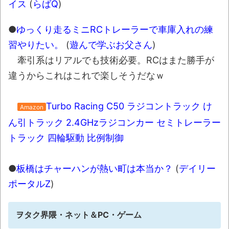
イス
(
らばQ
)
●
ゆっくり走るミニRCトレーラーで車庫入れの練
習やりたい。
(
遊んで学ぶお父さん
)
牽引系はリアルでも技術必要。RCはまた勝手が
違うからこれはこれで楽しそうだなｗ
Turbo Racing C50 ラジコントラック け
Amazon
ん引トラック 2.4GHzラジコンカー セミトレーラー
トラック 四輪駆動 比例制御
●
板橋はチャーハンが熱い町は本当か？
(
デイリー
ポータルZ
)
ヲタク界隈・ネット＆PC・ゲーム