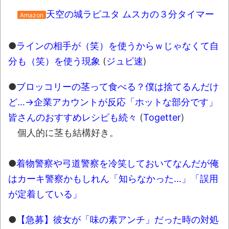
天空の城ラピユタ ムスカの３分タイマー
Amazon
●
ラインの相手が（笑）を使うからｗじゃなくて自
分も（笑）を使う現象
(
ジュピ速
)
●
ブロッコリーの茎って食べる？僕は捨てるんだけ
ど…→企業アカウントが反応「ホットな部分です」
皆さんのおすすめレシピも続々
(
Togetter
)
個人的に茎も結構好き。
●
着物警察や弓道警察を冷笑しておいてなんだが俺
はカーキ警察かもしれん「知らなかった…」「誤用
が定着している」
●
【急募】彼女が「味の素アンチ」だった時の対処