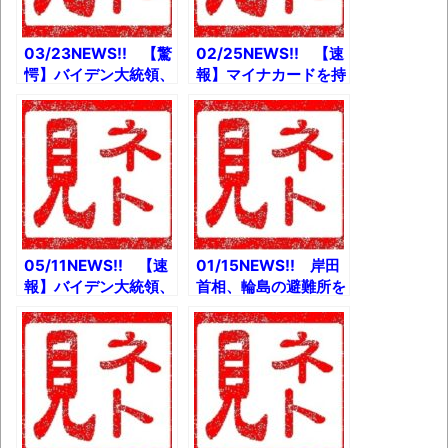
『ワリキリPC』発売
学とか
とか
03/23NEWS!! 【驚
02/25NEWS!! 【速
愕】バイデン大統領、
報】マイナカードを持
中国の習近平を恫喝し
たない人の受診料を値
ていたとか 【悲報】
上げへ！とか バイデ
小林麻耶、号泣とか
ン大統領、飛行機の階
『プーチン愛人とぎっ
段でこけるとか ロー
くり腰』現実が「東ス
ソンの盛りすぎチャレ
ポ化」する異常事態と
ンジ出荷数絞りすぎて
か
おとり広告だと炎上と
か
05/11NEWS!! 【速
01/15NEWS!! 岸田
報】バイデン大統領、
首相、輪島の避難所を
広島サミット欠席かと
訪問とか バイデン大
か 関東で震度5強の
統領「台湾独立支持せ
地震が発生とか 高田
ず」中国に配慮とか
純次(76)、少しヤバ
大関貴景勝、土俵入り
そうとか 中川翔子さ
で「ジェラート ピ
んの結婚相手、とんで
ケ」かわいすぎる化粧
もない人だったｗとか
まわし披露とか 「阪