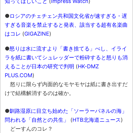
知ってほしいこと
(
Impress Watch
)
●
ロシアのチェチェン共和国文化省が速すぎる・遅
すぎる音楽を禁止すると発表、該当する超有名楽曲
はコレ
(
GIGAZINE
)
●
怒りは水に流すより「書き捨てる」べし、イライ
ラを紙に書いてシュレッダーで粉砕すると怒りも消
えることが日本の研究で判明
(
HK-DMZ
PLUS.COM
)
怒りに限らず内面的なモヤモヤは紙に書き出すだ
けで結構解消するのは確か。
●
釧路湿原に目立ち始めた「ソーラーパネルの海」
問われる「自然との共生」
(
HTB北海道ニュース
)
どーすんのコレ？