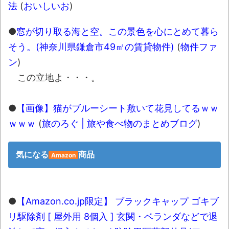
法
(
おいしいお
)
●
窓が切り取る海と空。この景色を心にとめて暮ら
そう。(神奈川県鎌倉市49㎡の賃貸物件)
(
物件ファ
ン
)
この立地よ・・・。
●
【画像】猫がブルーシート敷いて花見してる‍ｗｗ
ｗ‍ｗｗ
(
旅のろぐ | 旅や食べ物のまとめブログ
)
気になる
商品
Amazon
●
【Amazon.co.jp限定】 ブラックキャップ ゴキブ
リ駆除剤 [ 屋外用 8個入 ] 玄関・ベランダなどで退