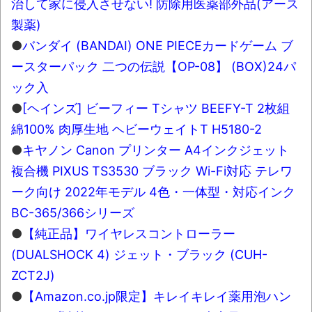
治して家に侵入させない! 防除用医薬部外品(アース
製薬)
●
バンダイ (BANDAI) ONE PIECEカードゲーム ブ
ースターパック 二つの伝説【OP-08】 (BOX)24パ
ック入
●
[ヘインズ] ビーフィー Tシャツ BEEFY-T 2枚組
綿100% 肉厚生地 ヘビーウェイトT H5180-2
●
キヤノン Canon プリンター A4インクジェット
複合機 PIXUS TS3530 ブラック Wi-Fi対応 テレワ
ーク向け 2022年モデル 4色・一体型・対応インク
BC-365/366シリーズ
●
【純正品】ワイヤレスコントローラー
(DUALSHOCK 4) ジェット・ブラック (CUH-
ZCT2J)
●
【Amazon.co.jp限定】キレイキレイ薬用泡ハン