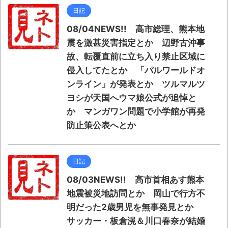
日記
08/04NEWS!! 高市総理、熊本地
震を激甚災害指定とか 辺野古沖事
故、転覆直前に立ち入り禁止区域に
侵入してたとか 「パルワールドオ
ンライン」が発表とか ツルマルツ
ヨシが天国へウマ娘公式が追悼と
か マンガワン問題で小学館が再発
防止策公表へとか
日記
08/03NEWS!! 高市首相あす熊本
地震被災地訪問とか 岡山で行方不
明だった2歳男児を無事発見とか
サッカー・板倉滉＆川口春奈が結婚