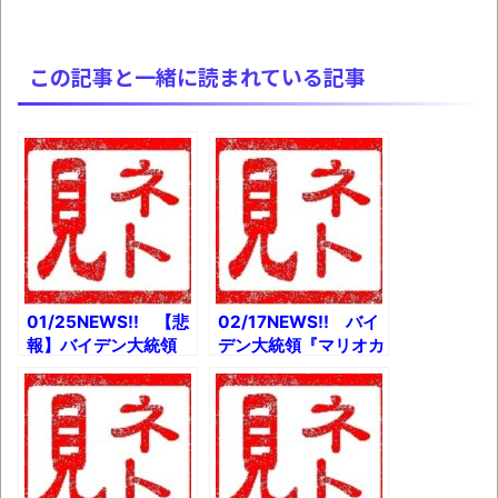
この記事と一緒に読まれている記事
01/25NEWS!! 【悲
02/17NEWS!! バイ
報】バイデン大統領
デン大統領『マリオカ
「ダイエットコーク呼
ート』で孫と対戦と
び出しボタン」撤去ｗ
か ハロワ職員1万人
とか 坂口杏里「お腹
以上雇い止めの可能
の子中絶したよ」衝撃
性、相談乗った翌日か
告白とか ドン・キホ
ら失業者とか 藤井聡
ーテが1万9800円
太二冠、高校を自主退