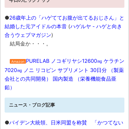
今日のピックアップ
【画像】JK「なぁこれウチの気持ちやね
ん、全部食べてな！」
NEW!
●
26歳年上の「ハゲててお腹が出てるおじさん」と
【悲報】生成AI、メモリやSSDだけでなく
結婚した元アイドルの本音
(
ハゲルヤ - ハゲと向き
「マザーボード」まで値上げさせてしまいそう
合うウェブマガジン
)
NEW!
結局金か・・・。
【動画】泳いでいる途中で足がつく事に気
付いたチワワが可愛すぎるｗｗｗｗ
NEW!
PURELAB ノコギリヤシ12600㎎ ケラチン
Amazon
ジャンポケ斉藤「同意があったんです。本
7020㎎ ノニ リコピン サプリメント 30日分 （製薬
当です。信じて下さい」 ←何でこの主張が通
会社との共同開発） 国内製造 （栄養機能食品亜
らないの？
NEW!
鉛）
豚汁がたいへん好きなのだが、最近見か
けるようになった豚汁専門店の豚汁に不満を感
ニュース・ブログ記事
じることがある「この工程はマストだ」「自分
の理想はこれだ！」
NEW!
●
バイデン大統領、日米同盟を称賛 「かつてない