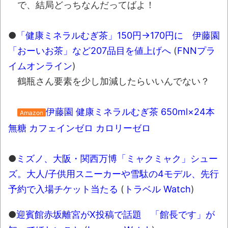
【極画像】名古屋の地下鉄
で、結局どっちなんだってばよ！
wwwwwwwwwwww
全方位青い芝包囲網すぎて色々見失う、新
●
「健康ミネラルむぎ茶」150円→170円に 伊藤園
しい仕事観
「おーいお茶」など207品目を値上げへ
(
FNNプラ
見ていると！悲しくなってしまう猫の画像
イムオンライン
)
の数々！！
鶴瓶さん要素を少し加減したらいいんでない？
Powered by livedoor 相互RSS
伊藤園 健康ミネラルむぎ茶 650ml×24本
Amazon
無糖 カフェインゼロ カロリーゼロ
●
ミズノ、大阪・関西万博「ミャクミャク」シュー
ズ。大人/子供用スニーカーや雪駄の4モデル、先行
予約で入場チケット当たる
(
トラベル Watch
)
●
迎賓館赤坂離宮がX投稿で話題 「館長です」が