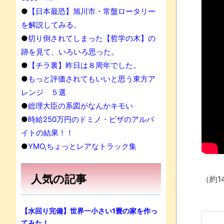
●
【日本最恐】旭川市・常盤ロータリー
果
を解説してみる。
●
切り倒されてしまった【哲学の木】の
跡を見て、いろいろ思った。
●
【チラ裏】昨日は８周年でした。
●
もっと評価されてもいいと思う東方ア
レンジ ５選
●
総理大臣の系図がなんかキモい
●
時給250万円のドミノ・ピザのアルバ
イトの結果！！
●
YMO,ちょっとレアなトラック集
人気の記事
（約1
【水回り完備】世界一小さい1畳の家を作っ
てみた！