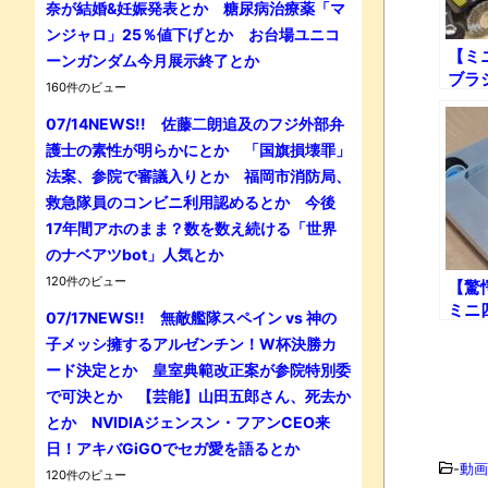
奈が結婚&妊娠発表とか 糖尿病治療薬「マ
ンジャロ」25％値下げとか お台場ユニコ
【ミ
ーンガンダム今月展示終了とか
ブラ
160件のビュー
強説
07/14NEWS!! 佐藤二朗追及のフジ外部弁
護士の素性が明らかにとか 「国旗損壊罪」
法案、参院で審議入りとか 福岡市消防局、
救急隊員のコンビニ利用認めるとか 今後
17年間アホのまま？数を数え続ける「世界
のナベアツbot」人気とか
120件のビュー
【驚
ミニ
07/17NEWS!! 無敵艦隊スペイン vs 神の
たｗ
子メッシ擁するアルゼンチン！W杯決勝カ
ード決定とか 皇室典範改正案が参院特別委
で可決とか 【芸能】山田五郎さん、死去か
とか NVIDIAジェンスン・フアンCEO来
日！アキバGiGOでセガ愛を語るとか
-
動画
120件のビュー