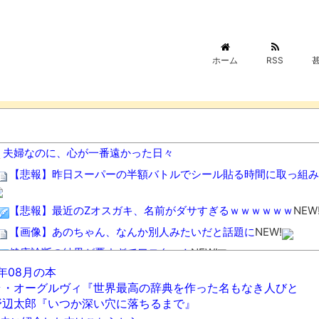
ホーム
RSS
夫婦なのに、心が一番遠かった日々
【悲報】昨日スーパーの半額バトルでシール貼る時間に取っ組
【悲報】最近のZオスガキ、名前がダサすぎるｗｗｗｗｗｗ
NEW
【画像】あのちゃん、なんか別人みたいだと話題に
NEW!
健康診断の結果が悪すぎてワロタァ！
NEW!
6年08月の本
【悲報】 週刊少年ジャンプさん、最大発行部数653万部から急
ラ・オーグルヴィ『世界最高の辞典を作った名もなき人びと
野辺太郎『いつか深い穴に落ちるまで』
「何者にもなれなかった結果、○○するのは本当にやめた方がい