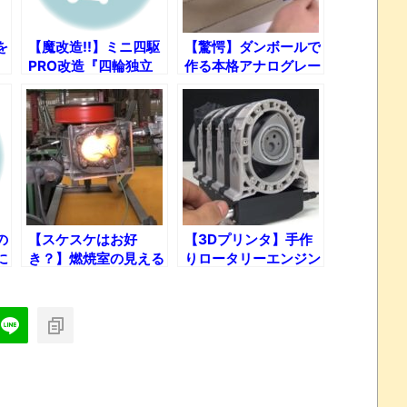
を
【魔改造!!】ミニ四駆
【驚愕】ダンボールで
PRO改造『四輪独立
作る本格アナログレー
サス製作編』【ホット
シングゲーム!!
ショットJr.】
の
【スケスケはお好
【3Dプリンタ】手作
に
き？】燃焼室の見える
りロータリーエンジン
エンジン作ってみた！
模型で1万回転まわせ
るか!?