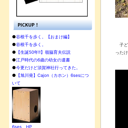
PICKUP！
●
谷根千を歩く。【おまけ編】
●
谷根千を歩く。
子ど
●
【生誕50年!!】嶺脇育夫伝説
ったけ
●
江戸時代の6歳の幼女の遺書
●
今更だけど須賀神社行ってきた。
●
【旭川発】Cajon（カホン）6sesにつ
いて
6ses HP