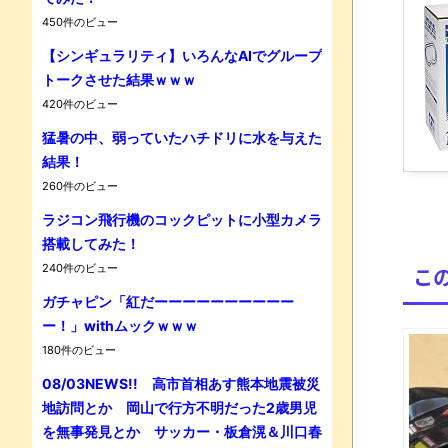
450件のビュー
【シンギュラリティ】いろんなAIでグループ
トークさせた結果ｗｗｗ
420件のビュー
猛暑の中、弱っていたハチドリに水を与えた
結果！
Powe
260件のビュー
ラジコン飛行機のコックピットに小型カメラ
搭載してみた！
240件のビュー
こ
ガチャピン「紅だーーーーーーーーーー
ー！」withムックｗｗｗ
180件のビュー
08/03NEWS!! 高市首相あす熊本地震被災
地訪問とか 岡山で行方不明だった2歳男児
を無事発見とか サッカー・板倉滉＆川口春