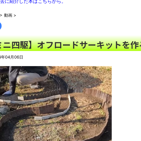
去に紹介した本はこちらから。
に突き刺さってしまう
NEW!
セクシー女優さん、熊本地震に300万寄付 → 炎上ｗｗｗｗｗ
NE
>
動画
>
【意外】日本で唯一「38度以上」を観測したことのない都道府
ゲオのレトロゲーム販売がみせた劇的な復活劇 他
NEW!
【悲報】週刊少年ジャンプ、史上初の100万部割れ 全盛期653
ミニ四駆】オフロードサーキットを作
EW!
特定外来カミキリムシに1匹300円の賞金をかけた高崎市、初日に
4年04月06日
共産党「日本共産党は中抜きしません！安心して災害救援募金を
【画像】日本さん、避難所が各国と比べて優秀過ぎると話題に
N
50歳になりました
NEW!
08/06NEWS!! 「トリプル台風」発生！新たな台風は日本に近づ
ゃん」さん、配信中に自殺かとか 元ジャンポケ・斉藤慎二被告に
憶』発売にファン感涙とか
NEW!
【話題】河内長野市で警官が包丁男に発砲したシーンのモザ無し
YouTubeの広告に流れてきた“冷凍庫の霜取りスプレー”が詐欺
【06日の新刊】「妹は知っている 8」「ヤニねこ 13」「平成