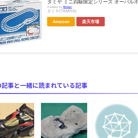
タミヤ ミニ四駆限定シリーズ オーバルホー
ブログお引越しのお知らせ
created by
Rinker
タミヤ(TAMIYA)
まるで親子のような子猫とシェパード
Amazon
楽天市場
【極画像】名古屋の地下鉄wwwwwwwwwwww
全方位青い芝包囲網すぎて色々見失う、新しい仕事観
見ていると！悲しくなってしまう猫の画像の数々！！
red by livedoor 相互RSS
の記事と一緒に読まれている記事