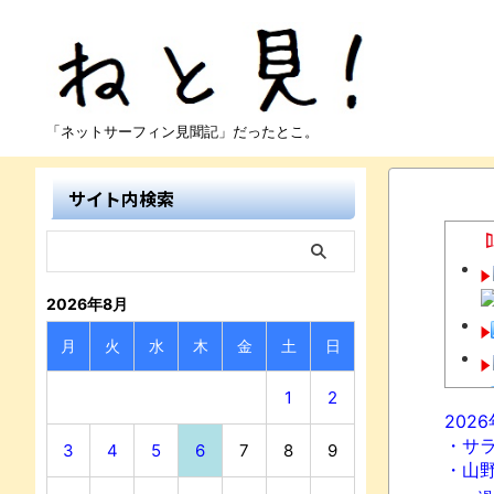
「ネットサーフィン見聞記」だったとこ。
サイト内検索
2026年8月
月
火
水
木
金
土
日
1
2
202
・サ
3
4
5
6
7
8
9
・山