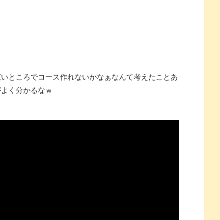
念くじが登場です
いところでコース作れないかなぁなんて考えたことあ
 ほか
がよく分かるなｗ
07/25
ほのぼの]
たね
.0 などバージョンアップ
結末