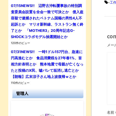
-
工
07/15NEWS!! 辺野古沖転覆事故の特別調
査委員会設置を全会一致で可決とか 侵入盗
容疑で逮捕されたベトナム国籍の男性4人不
起訴とか マリオ新幹線、ラストラン無く終
了とか 「MOTHER3」20周年記念G-
co
SHOCKコラボモデル抽選開始とか
120件のビュー
メー
07/31NEWS!! 一時1ドル157円台、急速に
円高進むとか 食品消費税を27年春1%、首
相方針表明とか 熊本地震で母親が亡くなっ
たと投稿のX民、嘘バレて垢消し逃亡とか
【朗報】広末涼子さん地上波復帰ｗとか
110件のビュー
管理人
名前