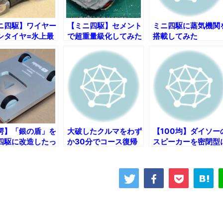
ニ四駆】ワイヤー
【ミニ四駆】セメント
ミニ四駆に蒸気機関
シタイヤ=氷上最
で超重量級化してみた
搭載してみた
！
ｗ
愕】「銀の盾」を
大破したクルマをわず
【100均】ダイソー
四駆に改造したっ
か30分でコース復帰
スピーカーを密閉型
させる神業ピットワー
改造してみた
ク【ノーカット版】