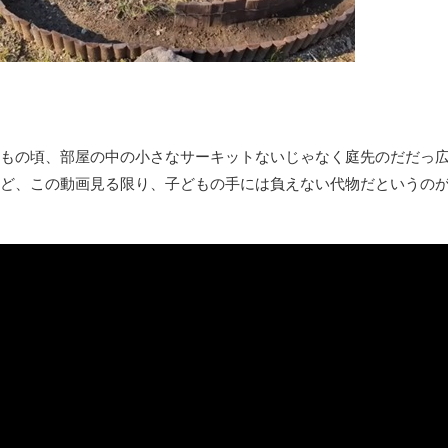
凡庸な悪
ロープと滑車と犬マスクでエクストリーム変身。
お前らの身体の悩み教えてくれ
『FF15』が発売10周年！ノクティスフィギュアなどが当たる記
みんななんだかんだ言ってお金持ってんじゃん
もの頃、部屋の中の小さなサーキットないじゃなく庭先のだだっ広
「アメリカのヤンキーがアジア人にケンカを売った結果ｗｗｗ」
ど、この動画見る限り、子どもの手には負えない代物だというの
【読書感想】山野辺太郎『いつか深い穴に落ちるまで』
映画ちいかわ観に行ったので感想を書きます(若干ネタバレあり) 26/
マケイン9巻＆アニメ公式ガイド感想
独学で挑んだ2026年二級建築士学科試験結果速報（仮）
体験談：仕事で同じビルの中に入っているグループ会社の嫁子 [
葉月つばさちゃん、昔から見てるんだけどかなりお姉さんになっ
壊れたエアコンと歌えないボク
バージョンアップ情報更新 AOMEI Backupper Standard 8.3
高嶋ちさ子、ダウン症の姉が暴行事件！事件の一部始終と衝撃の