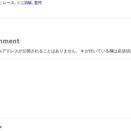
作
,
レース
,
ミニ四駆
,
驚愕
mment
ルアドレスが公開されることはありません。
※
が付いている欄は必須項
※