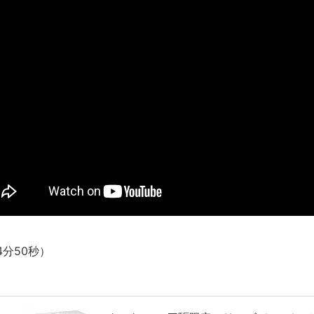
【呆然】北海道旅行ワイ「ウニイクラ丼特盛で食うぞ！！！うお
･････････････････････････････
【動画】カニ、ちょっかい出してきた陰にブチギレ
長野県のなめこのデカさが規格外だったｗｗ
新装版「ご冗談でしょう、ファインマンさん（上）（下）」発売
【画像】整形で2400万円超えの美女、水着グラビアに挑戦
歴ログは10周年ですがnoteに引っ越します
進撃の巨人シーズン7 ファイナルシーズンの感想
TBS「マツコの知らない世界」スタグル特集でほとんど紹介さ
時代の流れ
【衝撃】道志村の骨や服、沢の上流から流されてきた可能性・・
オーストラリアの男性飛行家 太平洋横断飛行
【中国】パトカーの前で好演技www当たり屋やお煽り運転など
4分50秒）
「ム、ムリです・・・」メガネ美人ナースに入院中のオレのオナ
「ム、ムリです・・・」メガネ美人ナースに入院中のオレのオナ
ナチスドイツは何故バルバロッサ作戦とかいう無茶に踏み切って