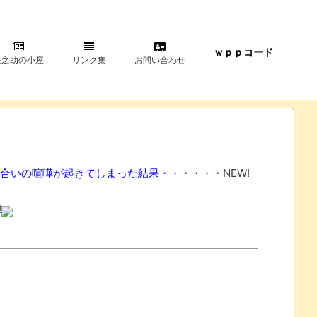
ｗｐｐコード
甚之助の小屋
リンク集
お問い合わせ
み合いの喧嘩が起きてしまった結果・・・・・・
NEW!
!
降下でついに100万部を割ってしまうｗｗｗｗｗ
NEW!
い。それやっても自分の価値は上がらない」→各界隈