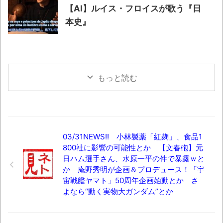
【AI】ルイス・フロイスが歌う『日
本史』
もっと読む
03/31NEWS!! 小林製薬「紅麹」、食品1
800社に影響の可能性とか 【文春砲】元
日ハム選手さん、水原一平の件で暴露ｗと
か 庵野秀明が企画＆プロデュース！「宇
宙戦艦ヤマト」50周年企画始動とか さ
よなら“動く実物大ガンダム”とか