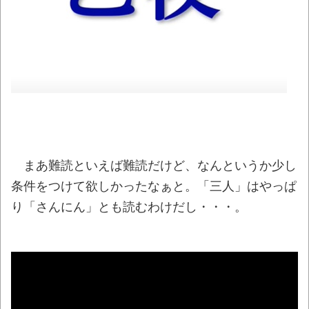
返ってくる！先月発売の新刊も対象！アニメ放
送中！名前が下ネタすぎる女の子！
NEW!
シカ「ヒマワリ全部喰った」 郡山布引風
の高原まつり中止
NEW!
【悲報】「THE NORTH FACE」の人気が低
下
NEW!
PTA会長「PTA参加拒否した親へ最終警告。
こうなってもいい？」
NEW!
まあ難読といえば難読だけど、なんというか少し
最近Amazonの配送遅くない？
NEW!
条件をつけて欲しかったなぁと。「三人」はやっぱ
レトロパソコンに勝手移植の「ギャラガ」
り「さんにん」とも読むわけだし・・・。
「ボスコニアン」「ムーンパトロール」
「1942」「タイムパイロット」が凄い。
NEW!
キュウリって中華スープにすると良い出
汁が出てめっちゃ美味いんですよ→味噌汁や炒