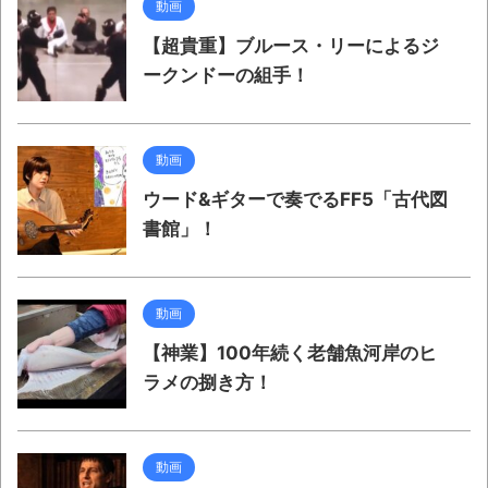
動画
【超貴重】ブルース・リーによるジ
ークンドーの組手！
動画
ウード&ギターで奏でるFF5「古代図
書館」！
動画
【神業】100年続く老舗魚河岸のヒ
ラメの捌き方！
動画