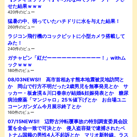
せた結果ｗｗｗ
420件のビュー
猛暑の中、弱っていたハチドリに水を与えた結果！
260件のビュー
ラジコン飛行機のコックピットに小型カメラ搭載して
みた！
240件のビュー
ガチャピン「紅だーーーーーーーーーーー！」withム
ックｗｗｗ
180件のビュー
08/03NEWS!! 高市首相あす熊本地震被災地訪問と
か 岡山で行方不明だった2歳男児を無事発見とか サ
ッカー・板倉滉＆川口春奈が結婚&妊娠発表とか 糖尿
病治療薬「マンジャロ」25％値下げとか お台場ユニ
コーンガンダム今月展示終了とか
160件のビュー
07/15NEWS!! 辺野古沖転覆事故の特別調査委員会設
置を全会一致で可決とか 侵入盗容疑で逮捕されたベ
トナム国籍の男性4人不起訴とか マリオ新幹線、ラス