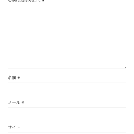
ブログお引越しのお知らせ
まるで親子のような子猫とシェパード
【極画像】名古屋の地下鉄
wwwwwwwwwwww
全方位青い芝包囲網すぎて色々見失う、新
しい仕事観
見ていると！悲しくなってしまう猫の画像
の数々！！
名前
※
Powered by livedoor 相互RSS
メール
※
サイト