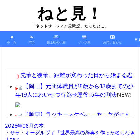
ねと見！
「ネットサーフィン見聞記」だったとこ。
ｗ
ホーム
RSS
甚之助の小屋
リンク集
お問い合わせ
先輩と後輩、距離が変わった日から始まる恋
【岡山】元団体職員が8歳から13歳までの少
年19人にわいせつ行為→懲役15年の判決
NEW!
【動画】ラッキースケベにニヤニヤが止ま
らない男ｗｗｗｗｗ
NEW!
2026年08月の本
・サラ・オーグルヴィ『世界最高の辞典を作った名もなき
【放送事故】フジテレビ、女子大生を大量
人びと