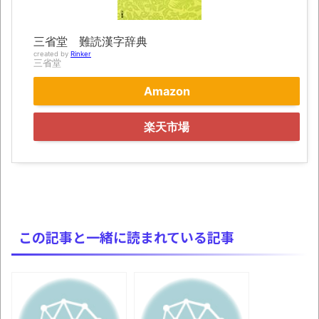
wwww
8月26日にリメイク完結編「FF7リベレーシ
三省堂 難読漢字辞典
ョン」の新映像が公開！欧州gamescom 2026
created by
Rinker
三省堂
にて
Amazon
凡庸な悪
お前らの身体の悩み教えてくれ
楽天市場
「アメリカのヤンキーがアジア人にケンカ
を売った結果ｗｗｗ」 ほか
【読書感想】山野辺太郎『いつか深い穴に
落ちるまで』
映画ちいかわ観に行ったので感想を書きま
この記事と一緒に読まれている記事
す(若干ネタバレあり) 26/07/25
マケイン9巻＆アニメ公式ガイド感想
独学で挑んだ2026年二級建築士学科試験結