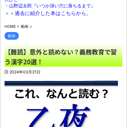
投入して闇深エロ番組ｗｗｗｗ
NEW!
・山野辺太郎『いつか深い穴に落ちるまで』
「いったい何があった…」8月7日に“重大告
＞＞
過去に紹介した本はこちらから。
知”を予告していたパチ屋の答え合わせが酷す
HOME
>
動画
>
ぎるｗｗ
NEW!
動画
【画像】Twitter女性「生活保護の申請しに
行ったら数日おきにこれ出せと言われた。人権
【難読】意外と読めない？義務教育で習
侵害でしょこれ」
NEW!
う漢字20選！
【動画】移民受け入れ派のパヨおば、自分
の家に来られたら全力で拒否るｗｗｗｗｗｗｗ
2024年03月31日
ｗｗｗ
NEW!
【衝撃】日本人「家が何千万円もするのは
狂ってる」大工「はぁ？じゃ自分で作ってみろ
よ」→結果ｗｗｗｗｗｗ
NEW!
『炎の闘球女 ドッジ弾子』最新8巻まです
べて「50％ポイント還元」セール！3,505円分