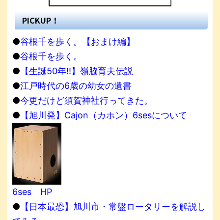
PICKUP！
●
谷根千を歩く。【おまけ編】
●
谷根千を歩く。
●
【生誕50年!!】嶺脇育夫伝説
●
江戸時代の6歳の幼女の遺書
●
今更だけど須賀神社行ってきた。
●
【旭川発】Cajon（カホン）6sesについて
6ses HP
●
【日本最恐】旭川市・常盤ロータリーを解説し