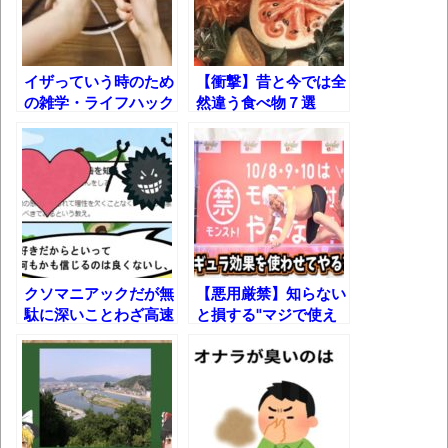
【動画】カニ、ちょっかい出してきた陰に
ブチギレ
イザっていう時のため
【衝撃】昔と今では全
長野県のなめこのデカさが規格外だったｗ
の雑学・ライフハック
然違う食べ物７選
ｗ
まとめ！
新装版「ご冗談でしょう、ファインマンさ
ん（上）（下）」発売
【画像】整形で2400万円超えの美女、水着
グラビアに挑戦
歴ログは10周年ですがnoteに引っ越します
クソマニアックだが無
【悪用厳禁】知らない
駄に深いことわざ高速
と損する"マジで使え
28連発!!
るやつしかない"心理
進撃の巨人シーズン7 ファイナルシーズンの
学効果ｗｗｗ
感想
TBS「マツコの知らない世界」スタグル特
集でほとんど紹介されなかったJリーグ…なら