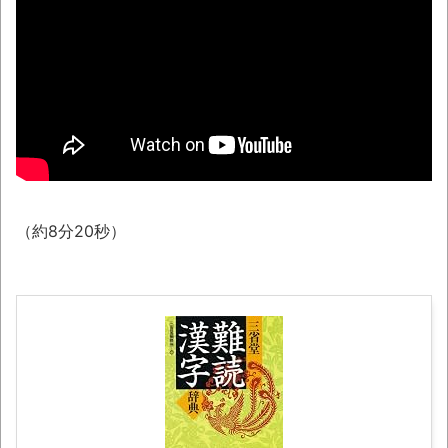
め物など、「きゅうりレシピ」いろいろ
NEW!
【戸塚ヨットスクール】「心あるメディア
もいる」と反論するマスコミに公開説教する戸
塚宏元校長！
NEW!
【動画】タイのティパンコーン王子が日本
人女性とデートか？
NEW!
（約8分20秒）
まっぷたつに…日本レトロゲーム協会がゲー
ムソフトCDの劣化について問題提起 他
別にどこの誰が一日何時間睡眠だろうがど
うでもいいじゃないですか
ナナフシモドキと公園へ
「ぞわっとした…」カルディで売っているコ
ーヒーのパッケージが“一瞬怖い”と話題に