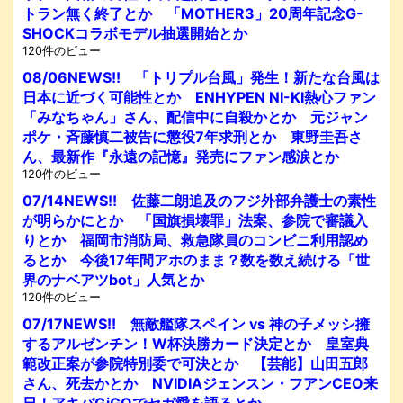
トラン無く終了とか 「MOTHER3」20周年記念G-
SHOCKコラボモデル抽選開始とか
120件のビュー
08/06NEWS!! 「トリプル台風」発生！新たな台風は
日本に近づく可能性とか ENHYPEN NI-KI熱心ファン
「みなちゃん」さん、配信中に自殺かとか 元ジャン
ポケ・斉藤慎二被告に懲役7年求刑とか 東野圭吾さ
ん、最新作『永遠の記憶』発売にファン感涙とか
120件のビュー
07/14NEWS!! 佐藤二朗追及のフジ外部弁護士の素性
が明らかにとか 「国旗損壊罪」法案、参院で審議入
りとか 福岡市消防局、救急隊員のコンビニ利用認め
るとか 今後17年間アホのまま？数を数え続ける「世
界のナベアツbot」人気とか
120件のビュー
07/17NEWS!! 無敵艦隊スペイン vs 神の子メッシ擁
するアルゼンチン！W杯決勝カード決定とか 皇室典
範改正案が参院特別委で可決とか 【芸能】山田五郎
さん、死去かとか NVIDIAジェンスン・フアンCEO来
日！アキバGiGOでセガ愛を語るとか