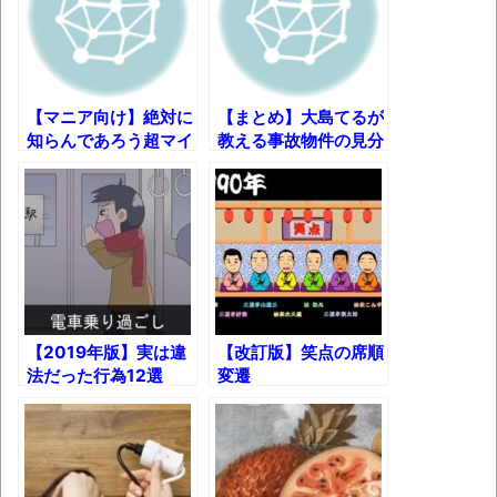
果速報（仮）
体験談：仕事で同じビルの中に入っている
グループ会社の嫁子 [ほのぼの]
葉月つばさちゃん、昔から見てるんだけど
【マニア向け】絶対に
【まとめ】大島てるが
知らんであろう超マイ
教える事故物件の見分
かなりお姉さんになったね
ナーなモビルスーツま
け方 ほか【秋のライ
壊れたエアコンと歌えないボク
とめ
フハック・雑学集】
バージョンアップ情報更新 AOMEI
Backupper Standard 8.3.0 などバージョンア
ップ
高嶋ちさ子、ダウン症の姉が暴行事件！事
【2019年版】実は違
【改訂版】笑点の席順
件の一部始終と衝撃の結末
法だった行為12選
変遷
【呆然】北海道旅行ワイ「ウニイクラ丼特
盛で食うぞ！！！うおおおおおおお
お！！！！！」→結
果･････････････････････････････