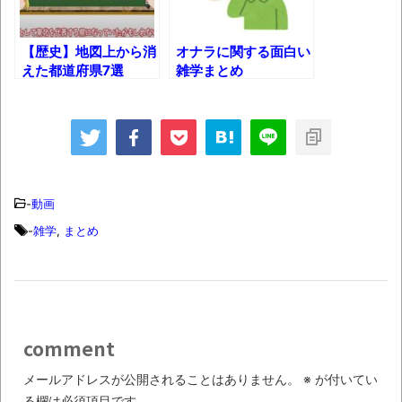
ば自分たちで紹介だ！
時代の流れ
【歴史】地図上から消
オナラに関する面白い
えた都道府県7選
雑学まとめ
【衝撃】道志村の骨や服、沢の上流から流
されてきた可能性・・・・・・・・・
オーストラリアの男性飛行家 太平洋横断
飛行
【中国】パトカーの前で好演技www当たり
-
動画
屋やお煽り運転など盛りだくさん
-
雑学
,
まとめ
「ム、ムリです・・・」メガネ美人ナース
に入院中のオレのオナサポ懇願したら・・・
「ム、ムリです・・・」メガネ美人ナース
に入院中のオレのオナサポ懇願したら・・・
comment
ナチスドイツは何故バルバロッサ作戦とか
いう無茶に踏み切ってしまったのか
メールアドレスが公開されることはありません。
※
が付いてい
る欄は必須項目です