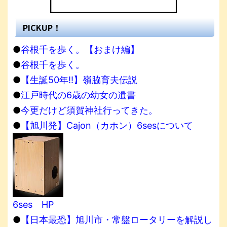
PICKUP！
●
谷根千を歩く。【おまけ編】
●
谷根千を歩く。
●
【生誕50年!!】嶺脇育夫伝説
●
江戸時代の6歳の幼女の遺書
●
今更だけど須賀神社行ってきた。
●
【旭川発】Cajon（カホン）6sesについて
6ses HP
●
【日本最恐】旭川市・常盤ロータリーを解説し