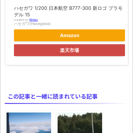
にて
ハセガワ 1/200 日本航空 B777-300 新ロゴ プラモ
凡庸な悪
デル 15
created by
Rinker
ハセガワ(Hasegawa)
お前らの身体の悩み教えてくれ
Amazon
「アメリカのヤンキーがアジア人にケンカ
を売った結果ｗｗｗ」 ほか
楽天市場
【読書感想】山野辺太郎『いつか深い穴に
落ちるまで』
映画ちいかわ観に行ったので感想を書きま
す(若干ネタバレあり) 26/07/25
マケイン9巻＆アニメ公式ガイド感想
この記事と一緒に読まれている記事
独学で挑んだ2026年二級建築士学科試験結
果速報（仮）
体験談：仕事で同じビルの中に入っている
グループ会社の嫁子 [ほのぼの]