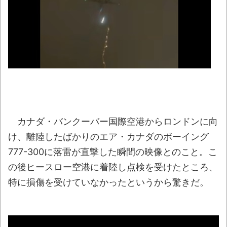
【動画】動物園のゾウを撮影していたら…と
んでもない“ファンサ”を受けたｗｗｗｗ
NEW!
マジでこれだけは日本製じゃないとダメな
物 、ガチで何がある？
NEW!
【悲報】ワイド底辺、マックでガチのド底
辺飯ｗｗｗｗｗｗｗｗｗｗｗｗｗｗｗ
NEW!
【動画】急病人？横須賀の国道16号でおか
カナダ・バンクーバー国際空港からロンドンに向
しな事故が撮影される。
NEW!
け、離陸したばかりのエア・カナダのボーイング
シカ「全部喰った」 祭り中止
NEW!
777-300に落雷が直撃した瞬間の映像とのこと。こ
の後ヒースロー空港に着陸し点検を受けたところ、
【最終日】「一勝千金 6」「MAJOR
特に損傷を受けていなかったというから驚きだ。
2nd（32）」「球詠 19」ほか、最新巻も50％
還元！【Amazonマンガ毎週末セール アツいス
ポーツ漫画】
NEW!