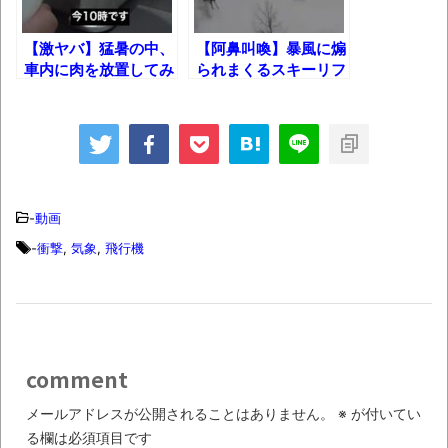
【衝撃】道志村の骨や服、沢の上流から流
されてきた可能性・・・・・・・・・
【激ヤバ】猛暑の中、
【阿鼻叫喚】暴風に煽
オーストラリアの男性飛行家 太平洋横断
車内に肉を放置してみ
られまくるスキーリフ
飛行
た結果！
トｗｗｗ
【中国】パトカーの前で好演技www当たり
屋やお煽り運転など盛りだくさん
「ム、ムリです・・・」メガネ美人ナース
に入院中のオレのオナサポ懇願したら・・・
-
動画
-
衝撃
,
気象
,
飛行機
「ム、ムリです・・・」メガネ美人ナース
に入院中のオレのオナサポ懇願したら・・・
ナチスドイツは何故バルバロッサ作戦とか
いう無茶に踏み切ってしまったのか
comment
ブログお引越しのお知らせ
まるで親子のような子猫とシェパード
メールアドレスが公開されることはありません。
※
が付いてい
る欄は必須項目です