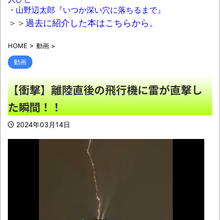
の結婚式。そこに被害者遺族が凸りとんでもな
・山野辺太郎『いつか深い穴に落ちるまで』
い事をして新婦号泣、ゾッとする地獄絵図
＞＞
過去に紹介した本はこちらから。
に・・・
NEW!
HOME
>
動画
>
車で要らない装備、「電動シート」に決ま
る・・・ｗ
NEW!
動画
【朗報】シャインマスカット200房（時価
【衝撃】離陸直後の飛行機に雷が直撃し
40万円相当）畑から盗んだ疑いで男を逮捕へ
た瞬間！！
NEW!
バーガーキング、超大型チーズバーガー発
2024年03月14日
売。総カロリー約1656kcal 単品2490円
NEW!
【悲報】高市首相、もはやマッサージを受
けただけで叩かれてしまう
NEW!
【魔改造】普通の基板を7倍の巨体にした結
果ｗｗｗ
NEW!