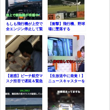
葉月つばさちゃん、昔から見てるんだけど
かなりお姉さんになったね
壊れたエアコンと歌えないボク
もしも飛行機が上空で
【衝撃】飛行機、野球
全エンジン停止して緊
場に墜落する
バージョンアップ情報更新 AOMEI
急着陸したら……【シ
Backupper Standard 8.3.0 などバージョンア
ミュレーターで再現】
ップ
高嶋ちさ子、ダウン症の姉が暴行事件！事
件の一部始終と衝撃の結末
【呆然】北海道旅行ワイ「ウニイクラ丼特
盛で食うぞ！！！うおおおおおおお
【迷惑】ピーチ航空マ
【生放送中に発覚！】
お！！！！！」→結
スク拒否で遅延＆緊急
ニュースキャスターを
着陸した時の機内の様
襲った衝撃の事実！
果･････････････････････････････
子！
【動画】カニ、ちょっかい出してきた陰に
ブチギレ