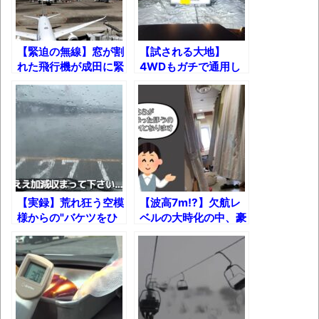
長野県のなめこのデカさが規格外だったｗ
ｗ
新装版「ご冗談でしょう、ファインマンさ
【緊迫の無線】窓が割
【試される大地】
れた飛行機が成田に緊
4WDもガチで通用し
ん（上）（下）」発売
急着陸した瞬間！
ない北海道の豪雪道
【画像】整形で2400万円超えの美女、水着
路！
グラビアに挑戦
歴ログは10周年ですがnoteに引っ越します
進撃の巨人シーズン7 ファイナルシーズンの
【実録】荒れ狂う空模
【波高7m!?】欠航レ
感想
様からの"バケツをひ
ベルの大時化の中、豪
TBS「マツコの知らない世界」スタグル特
っくり返したよう
華客船がまさかの出
な"ゲリラ豪雨の瞬
航！
集でほとんど紹介されなかったJリーグ…なら
間！
ば自分たちで紹介だ！
時代の流れ