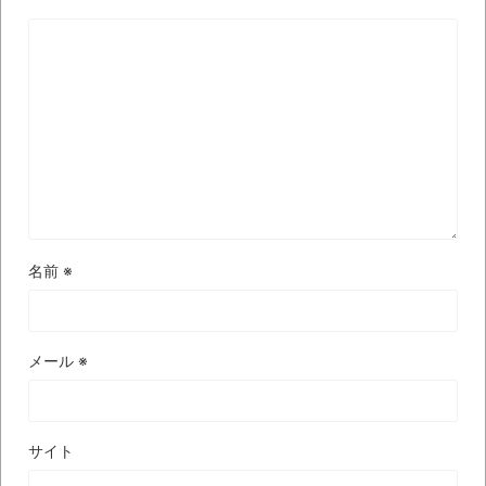
【極画像】名古屋の地下鉄
wwwwwwwwwwww
全方位青い芝包囲網すぎて色々見失う、新
しい仕事観
見ていると！悲しくなってしまう猫の画像
の数々！！
Powered by livedoor 相互RSS
名前
※
メール
※
サイト