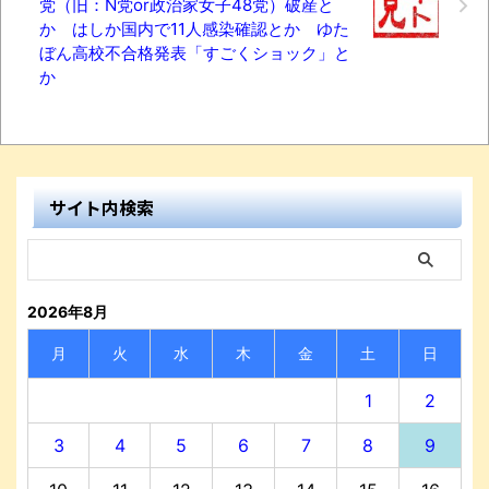
党（旧：N党or政治家女子48党）破産と
か はしか国内で11人感染確認とか ゆた
ぼん高校不合格発表「すごくショック」と
か
サイト内検索
2026年8月
月
火
水
木
金
土
日
1
2
3
4
5
6
7
8
9