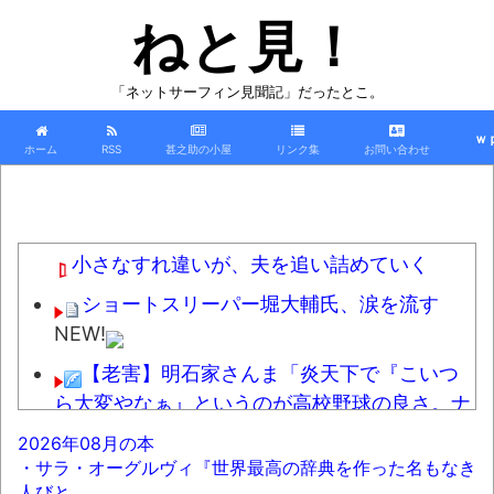
ねと見！
「ネットサーフィン見聞記」だったとこ。
ｗ
ホーム
RSS
甚之助の小屋
リンク集
お問い合わせ
小さなすれ違いが、夫を追い詰めていく
ショートスリーパー堀大輔氏、涙を流す
NEW!
【老害】明石家さんま「炎天下で『こいつ
ら大変やなぁ』というのが高校野球の良さ。ナ
イターが当たり前だとつまらない」
NEW!
2026年08月の本
・サラ・オーグルヴィ『世界最高の辞典を作った名もなき
【復讐】新郎がイジメ殺人で少年院上がり
人びと