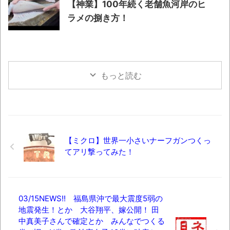
【神業】100年続く老舗魚河岸のヒ
ラメの捌き方！
もっと読む
【ミクロ】世界一小さいナーフガンつくっ
てアリ撃ってみた！
03/15NEWS!! 福島県沖で最大震度5弱の
地震発生！とか 大谷翔平、嫁公開！ 田
中真美子さんで確定とか みんなでつくる