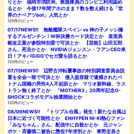
りとか 福岡市消防局、救急隊員のコンビニ利用認め
るとか 今後17年間アホのまま？数を数え続ける「世
界のナベアツbot」人気とか
120件のビュー
07/17NEWS!! 無敵艦隊スペイン vs 神の子メッシ擁
するアルゼンチン！W杯決勝カード決定とか 皇室典
範改正案が参院特別委で可決とか 【芸能】山田五郎
さん、死去かとか NVIDIAジェンスン・フアンCEO来
日！アキバGiGOでセガ愛を語るとか
120件のビュー
07/15NEWS!! 辺野古沖転覆事故の特別調査委員会設
置を全会一致で可決とか 侵入盗容疑で逮捕されたベ
トナム国籍の男性4人不起訴とか マリオ新幹線、ラス
トラン無く終了とか 「MOTHER3」20周年記念G-
SHOCKコラボモデル抽選開始とか
120件のビュー
08/06NEWS!! 「トリプル台風」発生！新たな台風は
日本に近づく可能性とか ENHYPEN NI-KI熱心ファン
「みなちゃん」さん、配信中に自殺かとか 元ジャン
ポケ・斉藤慎二被告に懲役7年求刑とか 東野圭吾さ