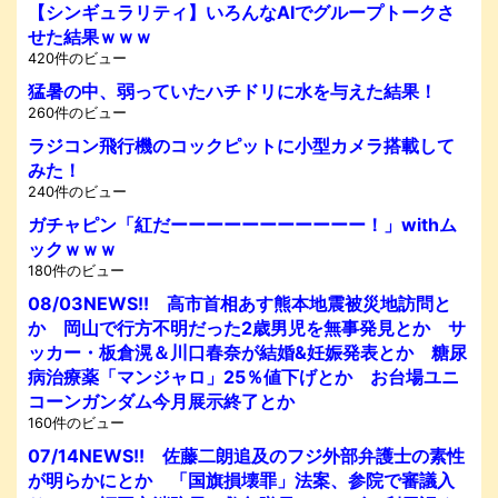
【シンギュラリティ】いろんなAIでグループトークさ
せた結果ｗｗｗ
420件のビュー
猛暑の中、弱っていたハチドリに水を与えた結果！
260件のビュー
ラジコン飛行機のコックピットに小型カメラ搭載して
みた！
240件のビュー
ガチャピン「紅だーーーーーーーーーーー！」withム
ックｗｗｗ
180件のビュー
08/03NEWS!! 高市首相あす熊本地震被災地訪問と
か 岡山で行方不明だった2歳男児を無事発見とか サ
ッカー・板倉滉＆川口春奈が結婚&妊娠発表とか 糖尿
病治療薬「マンジャロ」25％値下げとか お台場ユニ
コーンガンダム今月展示終了とか
160件のビュー
07/14NEWS!! 佐藤二朗追及のフジ外部弁護士の素性
が明らかにとか 「国旗損壊罪」法案、参院で審議入