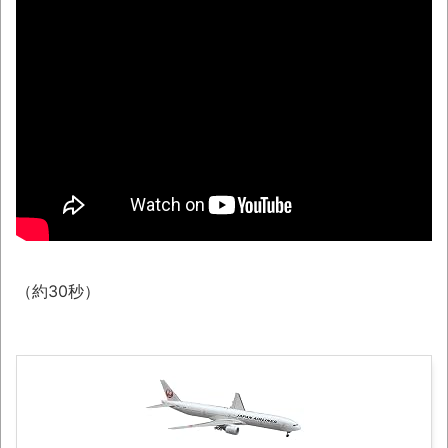
【悲報】ショートスリーパー堀大輔さん、
「寝た方がいい」などと誹謗中傷され配信中に
泣き出してしまう
翻訳によると「怒った子どもが我慢に我慢
して放った究極の技 これだけは使いたくなか
ったのに・・・」とのこと。
わずか３センチ！ 極小カブトムシ発見
【衝撃】韓国で売っている目覚まし時計の
デザインが悪夢すぎるwww
まっぷたつに…日本レトロゲーム協会がゲー
（約30秒）
ムソフトCDの劣化について問題提起 他
別にどこの誰が一日何時間睡眠だろうがど
うでもいいじゃないですか
8月26日にリメイク完結編「FF7リベレーシ
ョン」の新映像が公開！欧州gamescom 2026