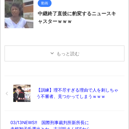
動画
中継終了直後に豹変するニュースキ
ャスターｗｗｗ
もっと読む
【訓練】理不尽すぎる理由で人を刺しちゃ
う不審者、見つかってしまうｗｗｗ
03/13NEWS!! 国際刑事裁判所新所長に
赤根智子氏選出とか 古川聡さんISSから