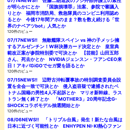
07/14NEWS!! 佐藤二朗追及のフジ外部弁護士の素性
が明らかにとか 「国旗損壊罪」法案、参院で審議入
りとか 福岡市消防局、救急隊員のコンビニ利用認め
るとか 今後17年間アホのまま？数を数え続ける「世
界のナベアツbot」人気とか
120件のビュー
07/17NEWS!! 無敵艦隊スペイン vs 神の子メッシ擁
するアルゼンチン！W杯決勝カード決定とか 皇室典
範改正案が参院特別委で可決とか 【芸能】山田五郎
さん、死去かとか NVIDIAジェンスン・フアンCEO来
日！アキバGiGOでセガ愛を語るとか
120件のビュー
07/15NEWS!! 辺野古沖転覆事故の特別調査委員会設
置を全会一致で可決とか 侵入盗容疑で逮捕されたベ
トナム国籍の男性4人不起訴とか マリオ新幹線、ラス
トラン無く終了とか 「MOTHER3」20周年記念G-
SHOCKコラボモデル抽選開始とか
120件のビュー
08/06NEWS!! 「トリプル台風」発生！新たな台風は
日本に近づく可能性とか ENHYPEN NI-KI熱心ファン