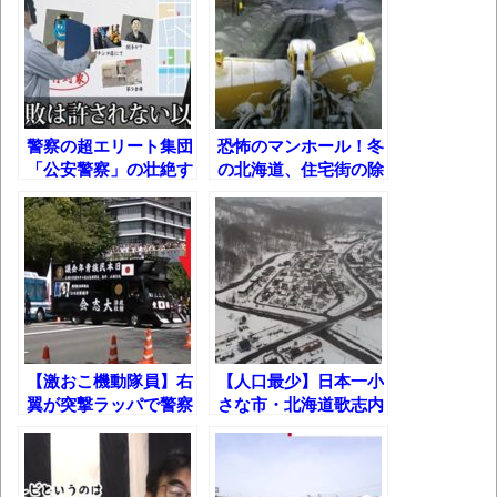
選！
ｗ
新装版「ご冗談でしょう、ファインマンさ
ん（上）（下）」発売
【画像】整形で2400万円超えの美女、水着
警察の超エリート集団
恐怖のマンホール！冬
グラビアに挑戦
「公安警察」の壮絶す
の北海道、住宅街の除
歴ログは10周年ですがnoteに引っ越します
ぎる日常とは!?
雪事情とは？
進撃の巨人シーズン7 ファイナルシーズンの
感想
TBS「マツコの知らない世界」スタグル特
集でほとんど紹介されなかったJリーグ…なら
【激おこ機動隊員】右
【人口最少】日本一小
ば自分たちで紹介だ！
翼が突撃ラッパで警察
さな市・北海道歌志内
時代の流れ
官を威嚇した結果!!
市の現状【元炭鉱都
市】
【衝撃】道志村の骨や服、沢の上流から流