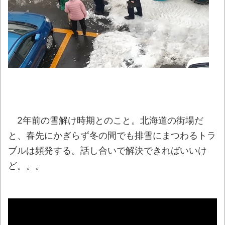
【酷暑】もし井上陽水が「少年時代」を令
和に作詞してたらこうなるｗｗｗ
NEW!
日本「輸入に頼りまくりです」高市「円安
ホクホク！ホクホクゥ！」←
NEW!
「オッス！はるかちゃん」全巻99円、
「拳闘暗黒伝セスタス」全巻70％オフほか【新
着Kindleセール 8月07日まとめ】
NEW!
【動画】よく助けられたな。岐阜の川で外
2年前の雪解け時期とのこと。北海道の街場だ
国人が溺れてしまう事故。
NEW!
と、春先にかぎらず冬の間でも排雪にまつわるトラ
懲役7年を求刑 元ジャンポケ・斉藤被告か
ブルは頻発する。話し合いで解決できればいいけ
ら性的暴行被害の女性「安心して眠りたい」
ど。。。
NEW!
北海道江別大学生殺人事件、主犯格の川口
被告(19)に無期懲役の判決
NEW!