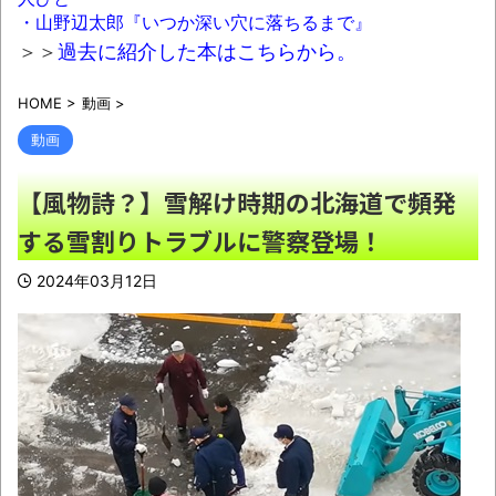
て言うけど・・・
NEW!
・山野辺太郎『いつか深い穴に落ちるまで』
【人口激変】日本人が減り「外国人が増え
＞＞
過去に紹介した本はこちらから。
た」自治体ランキング、1位大阪市 2位横浜市 3
HOME
>
動画
>
位名古屋市 4位京都市 5位川口市 日本人の不
安高まる
NEW!
動画
38歳女ですが結婚する気全くないんだよね
【風物詩？】雪解け時期の北海道で頻発
www
NEW!
する雪割りトラブルに警察登場！
有名配信者さん、ジャングリア沖縄を酷評
「ほんとーにおもんない！カス！」→炎上→逆
2024年03月12日
に配信でブチギレ反論！絶叫しながら熱弁「誰
かが声を上げないといけない！」
NEW!
【九州名物】鶏刺し食べた医師、全身麻痺
へ「死んだほうが良かった」
NEW!
【悲報】「果糖」が「がん転移」を促すと
判明
NEW!