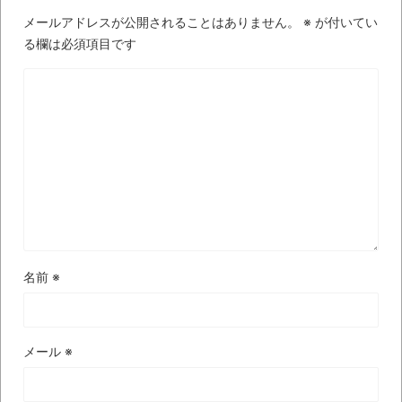
wwwwwwwwwwww
メールアドレスが公開されることはありません。
※
が付いてい
全方位青い芝包囲網すぎて色々見失う、新
る欄は必須項目です
しい仕事観
見ていると！悲しくなってしまう猫の画像
の数々！！
Powered by livedoor 相互RSS
名前
※
メール
※