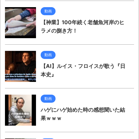
動画
【神業】100年続く老舗魚河岸のヒ
ラメの捌き方！
動画
【AI】ルイス・フロイスが歌う『日
本史』
動画
ハゲにハゲ始めた時の感想聞いた結
果ｗｗｗ