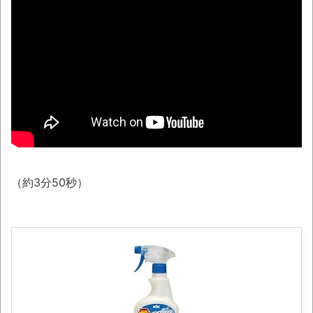
ウード&ギターで奏でるFF5「古代図書
館」！
NEW!
レトロパソコンの雑誌掲載プログラムリス
トを打ち込んだゲームプレイ動画で当時が懐か
しい。
「これで11万取られたの!?」あるX民が玄関
ドアノブの修理を頼んだら…とんでもない事に
なった
「題名のない音楽会」ゲーム音楽批判から
（約3分50秒）
36年 ～因果な逆転劇～
50歳になりました
凡庸な悪
お前らの身体の悩み教えてくれ
『FF15』が発売10周年！ノクティスフィギ
ュアなどが当たる記念くじが登場です