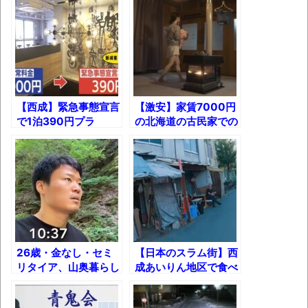
かなりお姉さんになったね
壊れたエアコンと歌えないボク
バージョンアップ情報更新 AOMEI
Backupper Standard 8.3.0 などバージョンア
ップ
【西成】緊急事態宣言
【激安】家賃7000円
で1泊390円プラ
の北海道の古民家での
高嶋ちさ子、ダウン症の姉が暴行事件！事
ン！“何年も住んでい
田舎暮らし！
件の一部始終と衝撃の結末
る人”も･･･激安ホテル
の人間模様
【呆然】北海道旅行ワイ「ウニイクラ丼特
盛で食うぞ！！！うおおおおおおお
お！！！！！」→結
果･････････････････････････････
【動画】カニ、ちょっかい出してきた陰に
26歳・金なし・セミ
【日本のスラム街】西
リタイア、山奥暮らし
成あいりん地区で食べ
ブチギレ
のルーティン
たおすすめの激安屋台
長野県のなめこのデカさが規格外だったｗ
&ローカルグルメ8