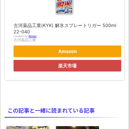
みんななんだかんだ言ってお金持ってんじ
ゃん
古河薬品工業(KYK) 解氷スプレートリガー 500ml
「アメリカのヤンキーがアジア人にケンカ
22-040
を売った結果ｗｗｗ」 ほか
created by
Rinker
古河薬品工業
【読書感想】山野辺太郎『いつか深い穴に
Amazon
落ちるまで』
映画ちいかわ観に行ったので感想を書きま
楽天市場
す(若干ネタバレあり) 26/07/25
マケイン9巻＆アニメ公式ガイド感想
独学で挑んだ2026年二級建築士学科試験結
果速報（仮）
この記事と一緒に読まれている記事
体験談：仕事で同じビルの中に入っている
グループ会社の嫁子 [ほのぼの]
葉月つばさちゃん、昔から見てるんだけど