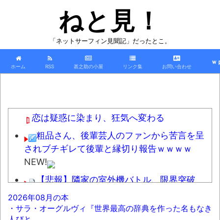
ねと見！
「ネットサーフィン見聞記」だったとこ。
ｗ
ホーム
RSS
甚之助の小屋
リンク集
お問い合わせ
恋は疑惑に染まり、狂気へ変わる
粗品さん、後輩芸人のファンから苦言を呈
されブチギレて後輩と縁切り報告ｗｗｗｗ
NEW!
【悲報】隣家の室外機バトル、限界突破
NEW!
2026年08月の本
・サラ・オーグルヴィ『世界最高の辞典を作った名もなき
「怒ったら6秒我慢すれば怒りは収まる」っ
人びと