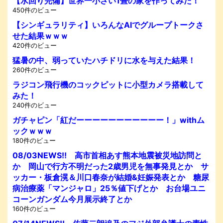
【水回り完備】世界一小さい1畳の家を作ってみた！
450件のビュー
【シンギュラリティ】いろんなAIでグループトークさ
せた結果ｗｗｗ
420件のビュー
猛暑の中、弱っていたハチドリに水を与えた結果！
260件のビュー
ラジコン飛行機のコックピットに小型カメラ搭載して
みた！
240件のビュー
ガチャピン「紅だーーーーーーーーーーー！」withム
ックｗｗｗ
180件のビュー
08/03NEWS!! 高市首相あす熊本地震被災地訪問と
か 岡山で行方不明だった2歳男児を無事発見とか サ
ッカー・板倉滉＆川口春奈が結婚&妊娠発表とか 糖尿
病治療薬「マンジャロ」25％値下げとか お台場ユニ
コーンガンダム今月展示終了とか
160件のビュー