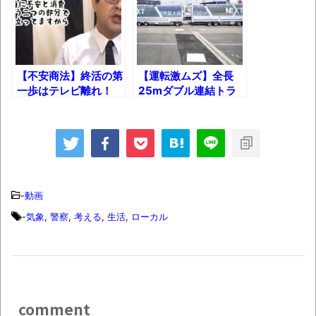
されてきた可能性・・・・・・・・・
オーストラリアの男性飛行家 太平洋横断
飛行
【中国】パトカーの前で好演技www当たり
【不安商法】終活の第
【運転激ムズ】全長
屋やお煽り運転など盛りだくさん
一歩はテレビ離れ！
25mダブル連結トラ
ック“物流2024問
「ム、ムリです・・・」メガネ美人ナース
題”の救世主となる
に入院中のオレのオナサポ懇願したら・・・
か？
「ム、ムリです・・・」メガネ美人ナース
に入院中のオレのオナサポ懇願したら・・・
-
動画
ナチスドイツは何故バルバロッサ作戦とか
-
気象
,
警察
,
考える
,
生活
,
ローカル
いう無茶に踏み切ってしまったのか
ブログお引越しのお知らせ
まるで親子のような子猫とシェパード
【極画像】名古屋の地下鉄
comment