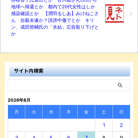
地球へ帰還とか 都内で20代女性はしか
感染確認とか 【潤羽るしあ】みけねこさ
ん 自殺未遂か？誹謗中傷でとか キリ
ン、成田悠輔氏の「氷結」広告取り下げと
か
サイト内検索
2026年8月
月
火
水
木
金
土
日
1
2
3
4
5
6
7
8
9