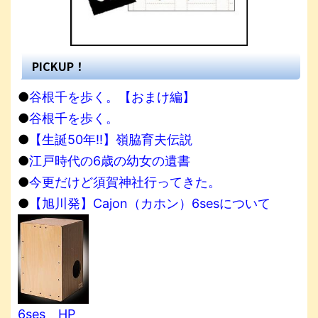
PICKUP！
●
谷根千を歩く。【おまけ編】
●
谷根千を歩く。
●
【生誕50年!!】嶺脇育夫伝説
●
江戸時代の6歳の幼女の遺書
●
今更だけど須賀神社行ってきた。
●
【旭川発】Cajon（カホン）6sesについて
6ses HP