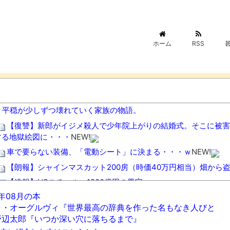
ホーム
RSS
平穏が少しずつ壊れていく家族の物語。
【復讐】新郎がイジメ殺人で少年院上がりの結婚式。そこに被害
する地獄絵図に・・・
NEW!
車で要らない装備、「電動シート」に決まる・・・ｗ
NEW!
【朗報】シャインマスカット200房（時価40万円相当）畑から
【速報】USスチール、1800億円の黒字wwwwwwwwwwwwww
6年08月の本
【悲報】カルビーさん、白黒包装にした結果4週連続売上減
NEW
ラ・オーグルヴィ『世界最高の辞典を作った名もなき人びと
バーガーキング、超大型チーズバーガー発売。総カロリー約1656kc
野辺太郎『いつか深い穴に落ちるまで』
【悲報】高市首相、もはやマッサージを受けただけで叩かれてし