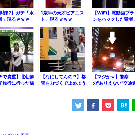
界初!?】ガチ「水
1歳半の天才ピアニス
【WiFi】電動歯ブラ
者」現るｗｗｗ
ト、現るｗｗｗ
シをハックした猛者
現るｗｗｗ
チで貴重】北朝鮮
【なにしてんの!?】都
【マジかｗ】警察
光旅行に行った猛
電を力づくで止めよう
の"ありえない"交通
現るｗｗｗ
とした人の末路ｗ
反集
愕
,
ひどいね
,
警察