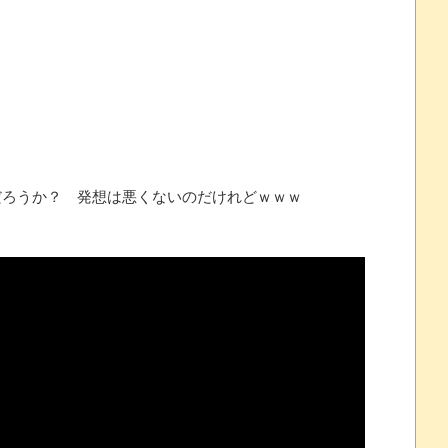
州gamescom 2026にて
 ほか
07/25
ろうか？ 発想は悪くないのだけれどｗｗｗ
ほのぼの]
たね
.0 などバージョンアップ
結末
おおおおおおお！！！！！」→結