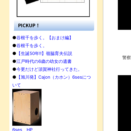
PICKUP！
●
谷根千を歩く。【おまけ編】
●
谷根千を歩く。
●
【生誕50年!!】嶺脇育夫伝説
警察
●
江戸時代の6歳の幼女の遺書
●
今更だけど須賀神社行ってきた。
●
【旭川発】Cajon（カホン）6sesにつ
いて
果
6ses HP