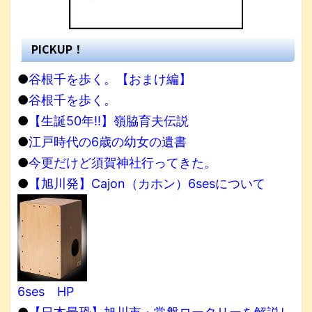
PICKUP！
●
谷根千を歩く。【おまけ編】
●
谷根千を歩く。
●
【生誕50年!!】嶺脇育夫伝説
●
江戸時代の6歳の幼女の遺書
●
今更だけど須賀神社行ってきた。
●
【旭川発】Cajon（カホン）6sesについて
6ses HP