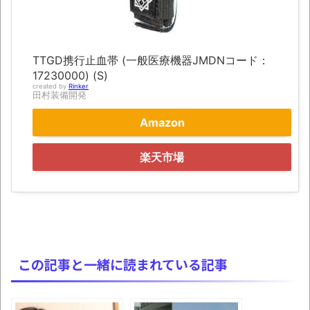
『FF15』が発売10周年！ノクティスフィギ
ュアなどが当たる記念くじが登場です
みんななんだかんだ言ってお金持ってんじ
TTGD携行止血帯 (一般医療機器JMDNコード：
17230000) (S)
ゃん
created by
Rinker
田村装備開発
「アメリカのヤンキーがアジア人にケンカ
を売った結果ｗｗｗ」 ほか
Amazon
【読書感想】山野辺太郎『いつか深い穴に
楽天市場
落ちるまで』
映画ちいかわ観に行ったので感想を書きま
す(若干ネタバレあり) 26/07/25
マケイン9巻＆アニメ公式ガイド感想
独学で挑んだ2026年二級建築士学科試験結
この記事と一緒に読まれている記事
果速報（仮）
体験談：仕事で同じビルの中に入っている