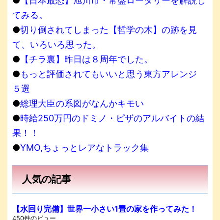
●
【日本最恐】旭川市・常盤ロータリーを解説し
てみる。
●
切り倒されてしまった【哲学の木】の跡を見
て、いろいろ思った。
●
【チラ裏】昨日は８周年でした。
●
もっと評価されてもいいと思う東方アレンジ
５選
●
総理大臣の系図がなんかキモい
●
時給250万円のドミノ・ピザのアルバイトの結
果！！
●
YMO,ちょっとレアなトラック集
人気の記事
【水回り完備】世界一小さい1畳の家を作ってみた！
450件のビュー