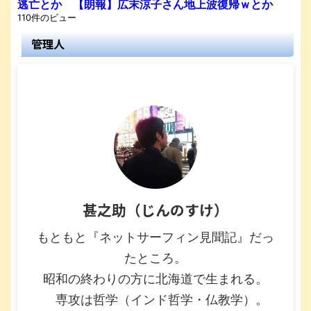
逃亡とか 【朗報】広末涼子さん地上波復帰ｗとか
110件のビュー
管理人
甚之助（じんのすけ）
もともと『ネットサーフィン見聞記』だっ
たところ。
昭和の終わりの方に北海道で生まれる。
専攻は哲学（インド哲学・仏教学）。