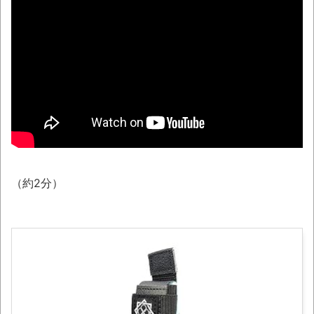
ときの面倒くささを美味しさが上回らないよ
ね？「綺麗な食べ方はあるけどそれでも…」
NEW!
「題名のない音楽会」ゲーム音楽批判から
36年 ～因果な逆転劇～
NEW!
【画像】福岡、こんなのが普通に走ってる
ｗｗｗｗｗｗｗｗｗｗｗｗｗｗｗｗ
NEW!
50歳になりました
（約2分）
YouTubeの広告に流れてきた“冷凍庫の霜取
りスプレー”が詐欺丸出しだと話題にwwww
凡庸な悪
ロープと滑車と犬マスクでエクストリーム
変身。
お前らの身体の悩み教えてくれ