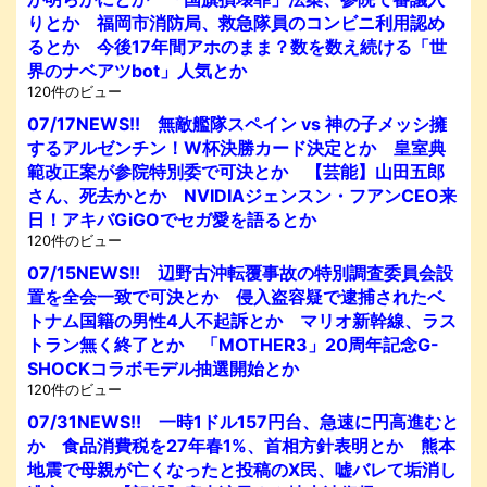
りとか 福岡市消防局、救急隊員のコンビニ利用認め
るとか 今後17年間アホのまま？数を数え続ける「世
界のナベアツbot」人気とか
120件のビュー
07/17NEWS!! 無敵艦隊スペイン vs 神の子メッシ擁
するアルゼンチン！W杯決勝カード決定とか 皇室典
範改正案が参院特別委で可決とか 【芸能】山田五郎
さん、死去かとか NVIDIAジェンスン・フアンCEO来
日！アキバGiGOでセガ愛を語るとか
120件のビュー
07/15NEWS!! 辺野古沖転覆事故の特別調査委員会設
置を全会一致で可決とか 侵入盗容疑で逮捕されたベ
トナム国籍の男性4人不起訴とか マリオ新幹線、ラス
トラン無く終了とか 「MOTHER3」20周年記念G-
SHOCKコラボモデル抽選開始とか
120件のビュー
07/31NEWS!! 一時1ドル157円台、急速に円高進むと
か 食品消費税を27年春1%、首相方針表明とか 熊本
地震で母親が亡くなったと投稿のX民、嘘バレて垢消し