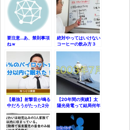
パー必見】
長野県のなめこのデカさが規格外だったｗ
ｗ
新装版「ご冗談でしょう、ファインマンさ
ん（上）（下）」発売
要注意…あ、禁則事項
絶対やってはいけない
ねｗ
コーヒーの飲み方３
【画像】整形で2400万円超えの美女、水着
選！
グラビアに挑戦
歴ログは10周年ですがnoteに引っ越します
進撃の巨人シーズン7 ファイナルシーズンの
感想
【最強】射撃音が鳴る
【20年間の実績】太
TBS「マツコの知らない世界」スタグル特
中だろうがたった2分
陽光発電って結局何年
集でほとんど紹介されなかったJリーグ…なら
で眠れる米軍式睡眠
で元が取れるのか？
ば自分たちで紹介だ！
法！
時代の流れ