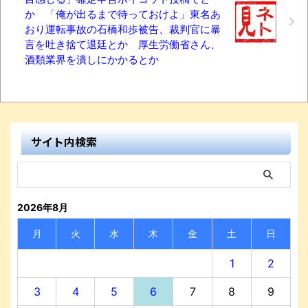
か 「俺が出るまで待っておけよ」東名あ
おり運転事故の石橋和歩被告、裁判官に暴
言を吐き捨て退廷とか 厚生労働省さん、
酒類業界を潰しにかかるとか
サイト内検索
2026年8月
月
火
水
木
金
土
日
1
2
3
4
5
6
7
8
9