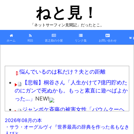
ねと見！
「ネットサーフィン見聞記」だったとこ。
ｗ
ホーム
RSS
甚之助の小屋
リンク集
お問い合わせ
悩んでいるのは私だけ？夫との距離
【悲報】桐谷さん「人生かけて7億円貯めた
のにガンで死ぬかも。もっと素直に遊べばよか
った…」
NEW!
ジャンポケ斉藤の被害女性「バウムクーヘ
ン売ったりTikTokライブしててムカついたから
2026年08月の本
示談しなかった」
NEW!
・サラ・オーグルヴィ『世界最高の辞典を作った名もなき
人びと