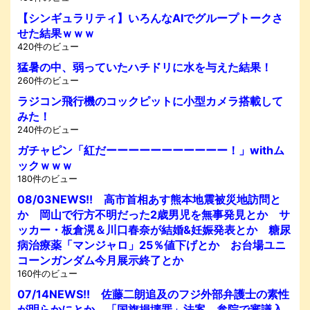
【シンギュラリティ】いろんなAIでグループトークさ
せた結果ｗｗｗ
420件のビュー
猛暑の中、弱っていたハチドリに水を与えた結果！
260件のビュー
ラジコン飛行機のコックピットに小型カメラ搭載して
みた！
240件のビュー
ガチャピン「紅だーーーーーーーーーーー！」withム
ックｗｗｗ
180件のビュー
08/03NEWS!! 高市首相あす熊本地震被災地訪問と
か 岡山で行方不明だった2歳男児を無事発見とか サ
ッカー・板倉滉＆川口春奈が結婚&妊娠発表とか 糖尿
病治療薬「マンジャロ」25％値下げとか お台場ユニ
コーンガンダム今月展示終了とか
160件のビュー
07/14NEWS!! 佐藤二朗追及のフジ外部弁護士の素性
が明らかにとか 「国旗損壊罪」法案、参院で審議入