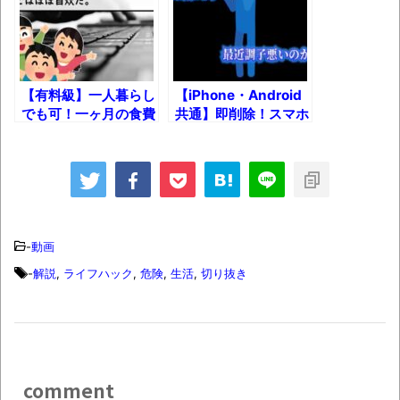
【衝撃】道志村の骨や服、沢の上流から流
されてきた可能性・・・・・・・・・
オーストラリアの男性飛行家 太平洋横断
【有料級】一人暮らし
【iPhone・Android
飛行
でも可！一ヶ月の食費
共通】即削除！スマホ
を2万円に抑える節約
に入ってたら超危険な
【中国】パトカーの前で好演技www当たり
方法！
アプリとは？
屋やお煽り運転など盛りだくさん
「ム、ムリです・・・」メガネ美人ナース
に入院中のオレのオナサポ懇願したら・・・
-
動画
「ム、ムリです・・・」メガネ美人ナース
に入院中のオレのオナサポ懇願したら・・・
-
解説
,
ライフハック
,
危険
,
生活
,
切り抜き
ナチスドイツは何故バルバロッサ作戦とか
いう無茶に踏み切ってしまったのか
ブログお引越しのお知らせ
comment
まるで親子のような子猫とシェパード