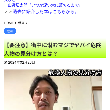
小学生姫ギャルモデルのりりぴ（12）、最
・山野辺太郎『いつか深い穴に落ちるまで』
新の姿に「痩せすぎ」「大丈夫？」など心配の
＞＞
過去に紹介した本はこちらから。
声
NEW!
HOME
>
動画
>
研究者「株式投資にハマる若者はギャンブ
ルにハマる若者と同じ傾向がある」
NEW!
動画
【朗報】へずまりゅう、熊本被災地でボラ
【要注意】街中に潜むマジでヤバイ危険
ンティア活動をして皆を笑顔にするｗｗｗｗｗ
人物の見分け方とは？
ｗｗｗｗｗｗｗｗ
NEW!
カップ麺は容器から有害物質が熱湯に溶け
2024年02月26日
出るってマジか？
NEW!
アニメ「ヤニねこ」、BPOで議論 視聴者
から「◯◯◯なのではないか」との批判が寄
せられる
NEW!
組合「有給取って原爆ドームを占拠して中
国への侵略戦争反対の座り込みデモをしよ