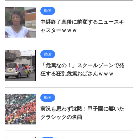
動画
中継終了直後に豹変するニュースキ
ャスターｗｗｗ
動画
「危篤なの！」スクールゾーンで発
狂する狂乱危篤おばさんｗｗｗ
動画
実況も思わず沈黙！甲子園に響いた
クラシックの名曲