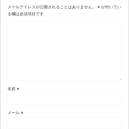
メールアドレスが公開されることはありません。
※
が付いてい
【極画像】名古屋の地下鉄
る欄は必須項目です
wwwwwwwwwwww
全方位青い芝包囲網すぎて色々見失う、新
しい仕事観
見ていると！悲しくなってしまう猫の画像
の数々！！
Powered by livedoor 相互RSS
名前
※
メール
※