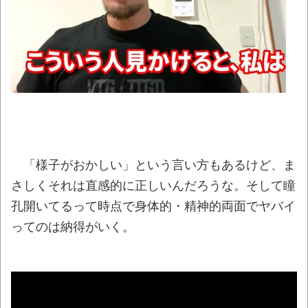
う！」←どうすりゃいい？
NEW!
ハゲにハゲ始めた時の感想聞いた結果ｗｗ
ｗ
NEW!
【動画】サッカーの試合中の落雷で選手1人
が死亡、12人が負傷した事故。
NEW!
【賛否】ジョージア大使「今日は一般の方
とランチしました」→付き合う人を選べと炎上
NEW!
「様子がおかしい」という言い方もあるけど、ま
週間少年ジャンプのグッズ(43億円分)を注
さしくそれは直感的に正しいんだろうな。そして瞳
文してキャンセルした32歳女が逮捕
NEW!
孔開いてるって時点で身体的・精神的両面でヤバイ
【衝撃】ジャンプストアで大量注文→キャ
ってのは納得がいく。
ンセルを繰り返した32歳女を逮捕 238アカウ
ント、総額43億円超「注文したことで欲求が
満たされた」
NEW!
炎上覚悟で言うけど、手羽先って食べる