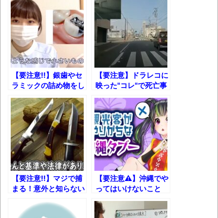
グループ会社の嫁子 [ほのぼの]
葉月つばさちゃん、昔から見てるんだけど
かなりお姉さんになったね
壊れたエアコンと歌えないボク
バージョンアップ情報更新 AOMEI
【要注意!!】銀歯やセ
【要注意】ドラレコに
ラミックの詰め物をし
映った"コレ"で死亡事
Backupper Standard 8.3.0 などバージョンア
ている人に迫る危険！
故多発!!
ップ
高嶋ちさ子、ダウン症の姉が暴行事件！事
件の一部始終と衝撃の結末
【呆然】北海道旅行ワイ「ウニイクラ丼特
盛で食うぞ！！！うおおおおおおお
お！！！！！」→結
【要注意!!】マジで捕
【要注意⚠】沖縄でや
果･････････････････････････････
まる！意外と知らない
ってはいけないこと
キャンプ用ナイフ＆斧
10選！
【動画】カニ、ちょっかい出してきた陰に
の落し穴！【全キャン
ブチギレ