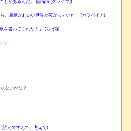
ことがあるんだ」
(
grape [グレイプ]
)
たら、超絶かわいい世界が広がっていた！
(
カラパイア
)
章を書いてくれた！」
(
らばQ
)
いい』
ゃないかな？
た
(
読んで学んで、考えて
)