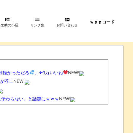
ｗｐｐコード
甚之助の小屋
リンク集
お問い合わせ
刑軽かっただろ
」←1万いいね
NEW!
が浮上
NEW!
は伝わらない」と話題にｗｗｗ
NEW!
ｗｗｗ
NEW!
EW!
とか 【甲子園】有明、被災地・熊本に届ける劇的逆転勝
ドーミュージアム、公式ページ以外で購入したチケット