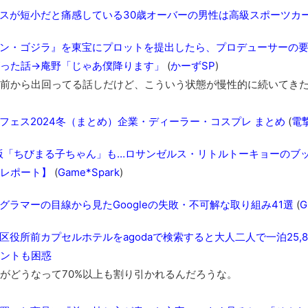
スが短小だと痛感している30歳オーバーの男性は高級スポーツカ
ン・ゴジラ』を東宝にプロットを提出したら、プロデューサーの
った話→庵野「じゃあ僕降ります」
(
かーずSP
)
前から出回ってる話しだけど、こういう状態が慢性的に続いてきた
フェス2024冬（まとめ）企業・ディーラー・コスプレ まとめ
(
電
版「ちびまる子ちゃん」も…ロサンゼルス・リトルトーキョーのブ
レポート】
(
Game*Spark
)
グラマーの目線から見たGoogleの失敗・不可解な取り組み41選
(
G
区役所前カプセルホテルをagodaで検索すると大人二人で一泊25,8
ントも困惑
どうなって70%以上も割り引かれるんだろうな。