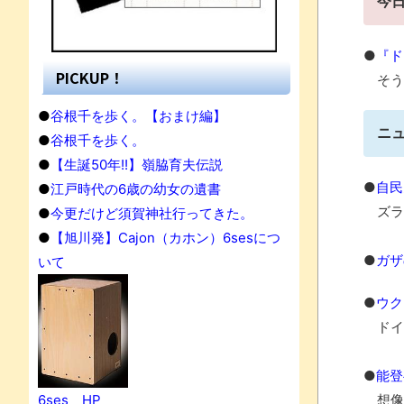
今
●
『ド
PICKUP！
そう
●
谷根千を歩く。【おまけ編】
ニ
●
谷根千を歩く。
●
【生誕50年!!】嶺脇育夫伝説
●
自民
●
江戸時代の6歳の幼女の遺書
ズラ
●
今更だけど須賀神社行ってきた。
●
【旭川発】Cajon（カホン）6sesにつ
●
ガザ
いて
●
ウク
ドイ
●
能登
果
6ses HP
想像