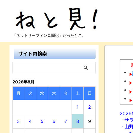
「ネットサーフィン見聞記」だったとこ。
サイト内検索
2026年8月
月
火
水
木
金
土
日
1
2
202
・サ
3
4
5
6
7
8
9
・山