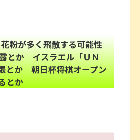
入る店ｗｗｗｗｗｗｗｗｗｗｗｗｗｗｗｗｗｗｗｗｗ
NEW!
など損傷受け植物状態に
NEW!
昇で花粉が多く飛散する可能性
暴露とか イスラエル「ＵＮ
ていけｗｗｗｗｗ
張とか 朝日杯将棋オープン
イナ。
“一瞬怖い”と話題にwwww
るとか
を釣り上げた動画が葛飾北斎も大喜びの構図過ぎておも
州gamescom 2026にて
プレイ動画で当時が懐かしい。
劇～