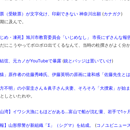
まるで親子のような子猫とシェパード
【極画像】名古屋の地下鉄wwwwwwwwwwww
票（受験票）が文字化け、印刷できない 神奈川出願
(
カナガク
)
全方位青い芝包囲網すぎて色々見失う、新しい仕事観
期に及んで。
見ていると！悲しくなってしまう猫の画像の数々！！
じめ・凍死】旭川市教育委員会「いじめなし」 市長にずさんな報
red by livedoor 相互RSS
だにこうやってボロボロ出てくるなんて、当時の杜撰さがよく分
結弦、元カノがYouTubeで暴露
(
銃とバッジは置いていけ
)
猿」原作者の佐藤秀峰氏、伊藤英明の原画に違和感「佐藤先生と
方不明」の小室圭さん＆眞子さん夫妻、そろそろ「大捜索」が始
としといたれや。
山湾】イワシ大漁にもほどがある…富山で船が沈む量、岩手で1ヶ月
報】山形県警が新組織「Σ」（シグマ）を結成。
(
コノユビニュー