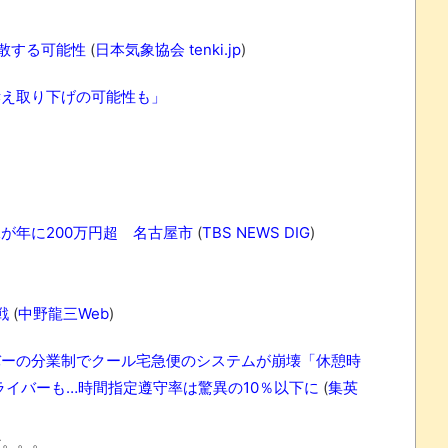
散する可能性
(
日本気象協会 tenki.jp
)
訴え取り下げの可能性も」
れなかったJリーグ…ならば自分たちで紹介だ！
が年に200万円超 名古屋市
(
TBS NEWS DIG
)
・・・・・・・
盛りだくさん
戦
(
中野龍三Web
)
サポ懇願したら・・・
バーの分業制でクール宅急便のシステムが崩壊「休憩時
サポ懇願したら・・・
イバーも…時間指定遵守率は驚異の10％以下に
(
集英
しまったのか
な。。。