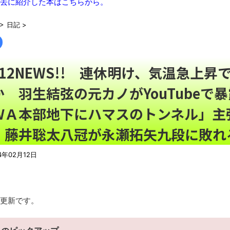
去に紹介した本はこちらから。
は無効にとか
NEW!
「吉野家」「松屋」「すき家」←この3つが並んでたらお前らが
>
日記
>
ｗｗｗｗｗｗｗｗ
NEW!
人気YouTuberさん、動画内で最悪の秘密がバレて終わる・・・
京大病院、脳腫瘍摘出手術で誤って腫瘍の無い部位を摘出 脳幹
2/12NEWS!! 連休明け、気温急上
【悲報】ロシア、じわじわと逝き始める
か 羽生結弦の元カノがYouTubeで
【画像】思わず保存したくなる「笑える画像・最高な画像」貼っ
ＷＡ本部地下にハマスのトンネル」主
【動画】ロシア軍のドローンをネット発射装置で撃墜するウクラ
「ぞわっとした…」カルディで売っているコーヒーのパッケージが
、藤井聡太八冠が永瀬拓矢九段に敗れ
「天才か」いや変態です、宝鐘マリンのルアーを作ってタコ
ろい件ほか、8月08日の新着CGまとめ
4年02月12日
8月26日にリメイク完結編「FF7リベレーション」の新映像が公開！欧
この時期に避難所生活は大変だよな(´・ω・｀)
レトロパソコンの雑誌掲載プログラムリストを打ち込んだゲーム
更新です。
「題名のない音楽会」ゲーム音楽批判から36年 ～因果な逆転
50歳になりました