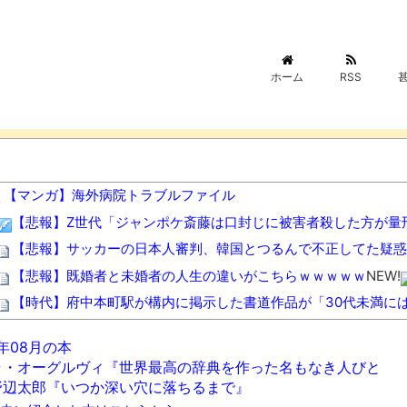
ホーム
RSS
【マンガ】海外病院トラブルファイル
【悲報】Z世代「ジャンポケ斎藤は口封じに被害者殺した方が量
【悲報】サッカーの日本人審判、韓国とつるんで不正してた疑惑
【悲報】既婚者と未婚者の人生の違いがこちらｗｗｗｗｗ
NEW!
【時代】府中本町駅が構内に掲示した書道作品が「30代未満に
【朗報】年収1300万の俺、京大生の息子2人育てた結果ｗｗｗ
6年08月の本
【画像】ツーブロックの効果が凄過ぎるｗｗｗｗｗｗｗｗｗｗ
N
ラ・オーグルヴィ『世界最高の辞典を作った名もなき人びと
08/08NEWS!! 高市首相の熊本視察「PR動画」批判相次ぐ
野辺太郎『いつか深い穴に落ちるまで』
利とか KDDI、楽天へのローミングを9月末終了とか ニンテン