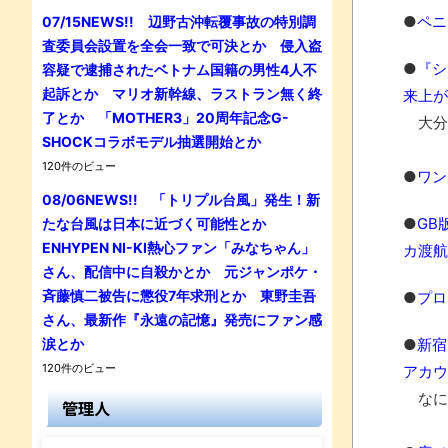
●
ペニ
07/15NEWS!! 辺野古沖転覆事故の特別調
査委員会設置を全会一致で可決とか 侵入盗
●
『シ
容疑で逮捕されたベトナム国籍の男性4人不
起訴とか マリオ新幹線、ラストラン無く終
来上が
了とか 「MOTHER3」20周年記念G-
大分
SHOCKコラボモデル抽選開始とか
120件のビュー
●
ワン
08/06NEWS!! 「トリプル台風」発生！新
●
GB
たな台風は日本に近づく可能性とか
ENHYPEN NI-KI熱心ファン「みなちゃん」
カ渡航
さん、配信中に自殺かとか 元ジャンポケ・
斉藤慎二被告に懲役7年求刑とか 東野圭吾
●
プロ
さん、最新作『永遠の記憶』発売にファン感
涙とか
●
新宿
120件のビュー
アカウ
なにが
管理人