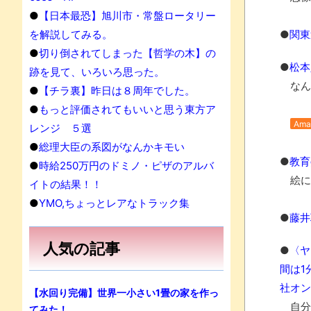
●
【日本最恐】旭川市・常盤ロータリー
を解説してみる。
●
関東
●
切り倒されてしまった【哲学の木】の
●
松本
跡を見て、いろいろ思った。
なん
●
【チラ裏】昨日は８周年でした。
●
もっと評価されてもいいと思う東方ア
Ama
レンジ ５選
●
総理大臣の系図がなんかキモい
●
教育
●
時給250万円のドミノ・ピザのアルバ
絵に
イトの結果！！
●
YMO,ちょっとレアなトラック集
●
藤井
人気の記事
●
〈ヤ
間は1
社オン
【水回り完備】世界一小さい1畳の家を作っ
自分
てみた！