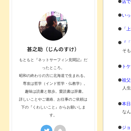
●
店で
●
いっ
●
「上
●
『「
甚之助（じんのすけ）
そも
もともと『ネットサーフィン見聞記』だ
●
トケ
ったところ。
昭和の終わりの方に北海道で生まれる。
●
祖父
専攻は哲学（インド哲学・仏教学）。
人生
趣味は読書と散歩。愛読書は辞書。
詳しいことやご連絡、お仕事のご依頼は
●
本日
下の『くわしいこと』からお願いしま
なん
す。
●
ジョ