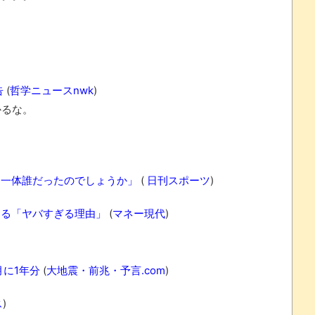
告
(
哲学ニュースnwk
)
かるな。
は一体誰だったのでしょうか」
(
日刊スポーツ
)
まる「ヤバすぎる理由」
(
マネー現代
)
に1年分
(
大地震・前兆・予言.com
)
ス
)