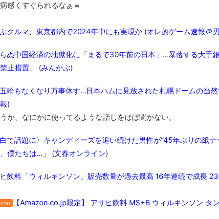
病感くすぐられるなぁｗ
ぶクルマ、東京都内で2024年中にも実現か
(
オレ的ゲーム速報＠
らぬ中国経済の地獄化に「まるで30年前の日本」…暴落する大手銀
禁止措置」
(
みんかぶ
)
五輪もなくなり万事休す…日本ハムに見放された札幌ドームの当然
報
)
うか、なにかに使ってるような話しをほぼ聞かない。
白で話題に〉キャンディーズを追い続けた男性が“45年ぶりの紙テ
、僕たちは…」
(
文春オンライン
)
ヒ飲料「ウィルキンソン」販売数量が過去最高 16年連続で成長 
【Amazon.co.jp限定】 アサヒ飲料 MS+B ウィルキンソン タ
zon