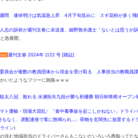
【動画】カニ、ちょっかい出してきた陰にブチギレ
長野県のなめこのデカさが規格外だったｗｗ
週間 連休明けは気温急上昇 4月下旬並みに スギ花粉が多く飛
新装版「ご冗談でしょう、ファインマンさん（上）（下）」発売
人志の訴状が週刊文春に未送達、細野敦弁護士「ないとは思うが
【画像】整形で2400万円超えの美女、水着グラビアに挑戦
と急展開。
歴ログは10周年ですがnoteに引っ越します
進撃の巨人シーズン7 ファイナルシーズンの感想
週刊文春 2024年 2/22 号 [雑誌]
zon
TBS「マツコの知らない世界」スタグル特集でほとんど紹介さ
時代の流れ
委員会が複数の教員団体から現金を受け取る 人事担当の教職員課
【衝撃】道志村の骨や服、沢の上流から流されてきた可能性・・
かいたようなフツーに賄賂ｗｗｗ
オーストラリアの男性飛行家 太平洋横断飛行
【中国】パトカーの前で好演技www当たり屋やお煽り運転など
聡太八冠、敗れる 永瀬拓矢九段が勝ち初優勝 朝日杯将棋オープン
「ム、ムリです・・・」メガネ美人ナースに入院中のオレのオナ
マト運輸・現場大混乱〉「食中毒事故を起こしかねない」ドライ
「ム、ムリです・・・」メガネ美人ナースに入院中のオレのオナ
分もなく、遅配連発で客に怒鳴られ…」荷物を玄関先に放置するドラ
ナチスドイツは何故バルバロッサ作戦とかいう無茶に踏み切って
ライン
)
ブログお引越しのお知らせ
の住む地域担当のドライバーさんもこないだいろいろ愚痴ってた