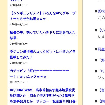
450件のビュー
●
受検
【シンギュラリティ】いろんなAIでグループ
この
トークさせた結果ｗｗｗ
420件のビュー
●
【い
猛暑の中、弱っていたハチドリに水を与えた
Powe
いま
結果！
260件のビュー
●
羽生
ラジコン飛行機のコックピットに小型カメラ
搭載してみた！
●
「海
240件のビュー
ガチャピン「紅だーーーーーーーーーー
●
「行
ー！」withムックｗｗｗ
ソッ
180件のビュー
08/03NEWS!! 高市首相あす熊本地震被災
●
【富
地訪問とか 岡山で行方不明だった2歳男児
●
【朗
を無事発見とか サッカー・板倉滉＆川口春