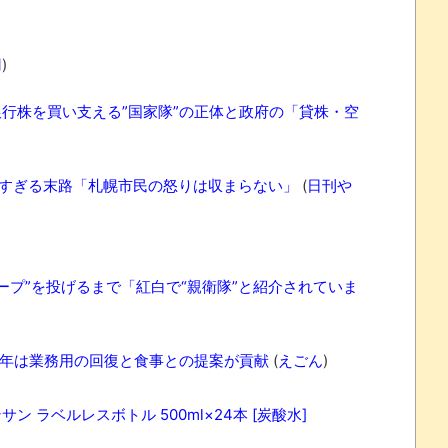
刃
)
行株を買い支える”国家隊”の正体と政府の「貸株・空
すぎる末路「札幌市民の怒りは収まらない」
(
日刊や
ープ”を投げるまで「紅白で“親衛隊”と紹介されていま
23年は業務用の回復と食事との提案が貢献
(
えごん
)
ンサン ラベルレスボトル 500ml×24本 [炭酸水]