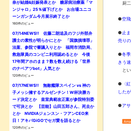
奈が結婚&妊娠発表とか 糖尿病治療薬「マ
厨二
ンジャロ」25％値下げとか お台場ユニコ
ーンガンダム今月展示終了とか
●
空飛
160件のビュー
●
止ま
07/14NEWS!! 佐藤二朗追及のフジ外部弁
護士の素性が明らかにとか 「国旗損壊罪」
売りの
法案、参院で審議入りとか 福岡市消防局、
●
冬季
救急隊員のコンビニ利用認めるとか 今後
17年間アホのまま？数を数え続ける「世界
きう速
のナベアツbot」人気とか
とい
120件のビュー
●
〈紅
07/17NEWS!! 無敵艦隊スペイン vs 神の
したが
子メッシ擁するアルゼンチン！W杯決勝カ
ード決定とか 皇室典範改正案が参院特別委
●
アサ
で可決とか 【芸能】山田五郎さん、死去か
とか NVIDIAジェンスン・フアンCEO来
日！アキバGiGOでセガ愛を語るとか
Ama
120件のビュー