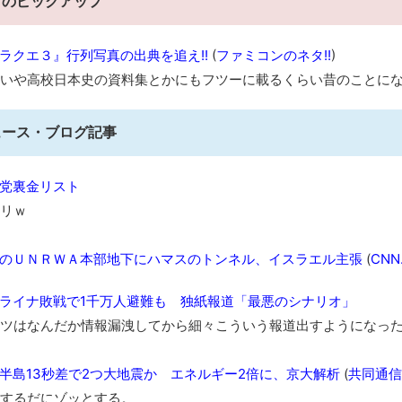
日のピックアップ
凡庸な悪
お前らの身体の悩み教えてくれ
ラクエ３』行列写真の出典を追え!!
(
ファミコンのネタ!!
)
みんななんだかんだ言ってお金持ってんじゃん
いや高校日本史の資料集とかにもフツーに載るくらい昔のことにな
「アメリカのヤンキーがアジア人にケンカを売った結果ｗｗｗ」
【読書感想】山野辺太郎『いつか深い穴に落ちるまで』
ュース・ブログ記事
映画ちいかわ観に行ったので感想を書きます(若干ネタバレあり) 26/
マケイン9巻＆アニメ公式ガイド感想
党裏金リスト
独学で挑んだ2026年二級建築士学科試験結果速報（仮）
リｗ
体験談：仕事で同じビルの中に入っているグループ会社の嫁子 [
のＵＮＲＷＡ本部地下にハマスのトンネル、イスラエル主張
(
CNN.
葉月つばさちゃん、昔から見てるんだけどかなりお姉さんになっ
壊れたエアコンと歌えないボク
ライナ敗戦で1千万人避難も 独紙報道「最悪のシナリオ」
バージョンアップ情報更新 AOMEI Backupper Standard 8.3
ツはなんだか情報漏洩してから細々こういう報道出すようになっ
高嶋ちさ子、ダウン症の姉が暴行事件！事件の一部始終と衝撃の
【呆然】北海道旅行ワイ「ウニイクラ丼特盛で食うぞ！！！うお
半島13秒差で2つ大地震か エネルギー2倍に、京大解析
(
共同通信
･････････････････････････････
するだにゾッとする。