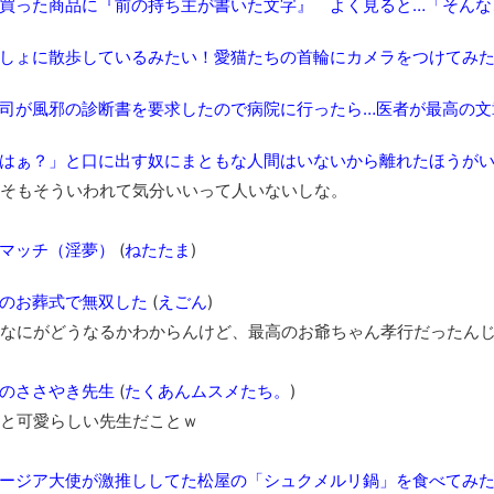
買った商品に『前の持ち主が書いた文字』 よく見ると…「そんな
しょに散歩しているみたい！愛猫たちの首輪にカメラをつけてみ
司が風邪の診断書を要求したので病院に行ったら…医者が最高の文
はぁ？」と口に出す奴にまともな人間はいないから離れたほうが
そもそういわれて気分いいって人いないしな。
マッチ（淫夢）
(
ねたたま
)
のお葬式で無双した
(
えごん
)
なにがどうなるかわからんけど、最高のお爺ちゃん孝行だったんじ
のささやき先生
(
たくあんムスメたち。
)
と可愛らしい先生だことｗ
ージア大使が激推ししてた松屋の「シュクメルリ鍋」を食べてみ