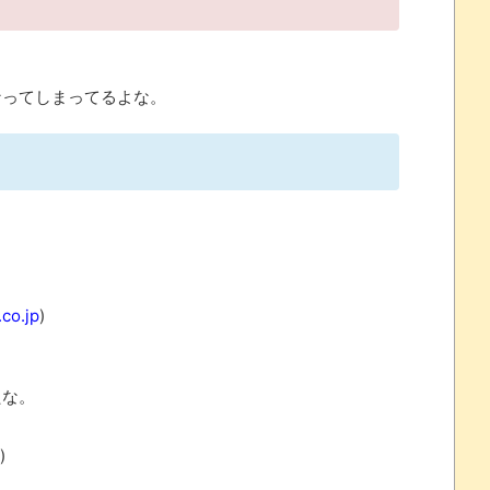
ってしまってるよな。
 ほか
07/25
ほのぼの]
co.jp
)
たね
.0 などバージョンアップ
たな。
結末
おおおおおおお！！！！！」→結
)