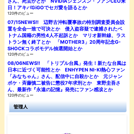
さん、死去かとか NVIDIAジェンスン・フアンCEO来
日！アキバGiGOでセガ愛を語るとか
120件のビュー
07/15NEWS!! 辺野古沖転覆事故の特別調査委員会設
置を全会一致で可決とか 侵入盗容疑で逮捕されたベ
トナム国籍の男性4人不起訴とか マリオ新幹線、ラス
トラン無く終了とか 「MOTHER3」20周年記念G-
SHOCKコラボモデル抽選開始とか
120件のビュー
08/06NEWS!! 「トリプル台風」発生！新たな台風は
日本に近づく可能性とか ENHYPEN NI-KI熱心ファン
「みなちゃん」さん、配信中に自殺かとか 元ジャン
ポケ・斉藤慎二被告に懲役7年求刑とか 東野圭吾さ
ん、最新作『永遠の記憶』発売にファン感涙とか
120件のビュー
管理人