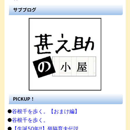
サブブログ
PICKUP！
●
谷根千を歩く。【おまけ編】
●
谷根千を歩く。
●
【生誕50年!!】嶺脇育夫伝説