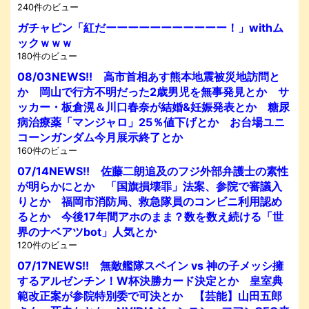
240件のビュー
ガチャピン「紅だーーーーーーーーーーー！」withム
ックｗｗｗ
180件のビュー
08/03NEWS!! 高市首相あす熊本地震被災地訪問と
か 岡山で行方不明だった2歳男児を無事発見とか サ
ッカー・板倉滉＆川口春奈が結婚&妊娠発表とか 糖尿
病治療薬「マンジャロ」25％値下げとか お台場ユニ
コーンガンダム今月展示終了とか
160件のビュー
07/14NEWS!! 佐藤二朗追及のフジ外部弁護士の素性
が明らかにとか 「国旗損壊罪」法案、参院で審議入
りとか 福岡市消防局、救急隊員のコンビニ利用認め
るとか 今後17年間アホのまま？数を数え続ける「世
界のナベアツbot」人気とか
120件のビュー
07/17NEWS!! 無敵艦隊スペイン vs 神の子メッシ擁
するアルゼンチン！W杯決勝カード決定とか 皇室典
範改正案が参院特別委で可決とか 【芸能】山田五郎