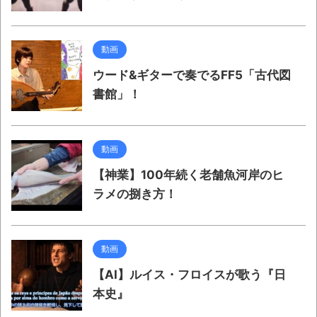
動画
ウード&ギターで奏でるFF5「古代図
書館」！
動画
【神業】100年続く老舗魚河岸のヒ
ラメの捌き方！
動画
【AI】ルイス・フロイスが歌う『日
本史』