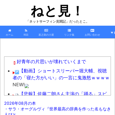
ねと見！
「ネットサーフィン見聞記」だったとこ。
ｗ
ホーム
RSS
甚之助の小屋
リンク集
お問い合わせ
好青年の片思いが壊れていくまで
【動画】ショートスリーパー堀大輔、視聴
者の「寝た方がいい」の一言に鬼激怒ｗｗｗｗ
NEW!
【悲報】佐藤二朗さん主演の「踊る」スピ
ンオフ作品、結局撮影中止が決定
2026年08月の本
wwwwwwwwwwww
NEW!
・サラ・オーグルヴィ『世界最高の辞典を作った名もなき
人びと