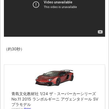
【動画】DJI Neo2で釣りの自撮りをしよう
とした男の悲劇（ノ∇`）
【衝撃】韓国で売っている目覚まし時計の
デザインが悪夢すぎるwww
話題のセクシーホラー『スパンキング除
霊師』人妻霊の服が消えるバグが発生「丸裸に
なる現象を泣きながら修正しました」と現在は
（約30秒）
アプデ済み。ほか、8月09日の新着CGまとめ
シカ「ヒマワリ全部喰った」 郡山布引風
の高原まつり中止
レトロパソコンに勝手移植の「ギャラガ」
「ボスコニアン」「ムーンパトロール」
「1942」「タイムパイロット」が凄い。
青島文化教材社 1/24 ザ・スーパーカーシリーズ
No.11 2015 ランボルギーニ アヴェンタドール SV
まっぷたつに…日本レトロゲーム協会がゲー
プラモデル
ムソフトCDの劣化について問題提起 他
created by
Rinker