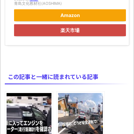
青島文化教材社(AOSHIMA)
別にどこの誰が一日何時間睡眠だろうがど
Amazon
うでもいいじゃないですか
8月26日にリメイク完結編「FF7リベレーシ
楽天市場
ョン」の新映像が公開！欧州gamescom 2026
にて
凡庸な悪
お前らの身体の悩み教えてくれ
この記事と一緒に読まれている記事
「アメリカのヤンキーがアジア人にケンカ
を売った結果ｗｗｗ」 ほか
【読書感想】山野辺太郎『いつか深い穴に
落ちるまで』
映画ちいかわ観に行ったので感想を書きま
す(若干ネタバレあり) 26/07/25
マケイン9巻＆アニメ公式ガイド感想