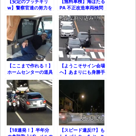
【安定のブッチギリ
【無料車検】海ほたる
お！！！！！」→結
w】警察官達の努力を
PA 不正改造車両検問
果･････････････････････････････
無駄にする違反車
【動画】カニ、ちょっかい出してきた陰に
ブチギレ
長野県のなめこのデカさが規格外だったｗ
ｗ
新装版「ご冗談でしょう、ファインマンさ
【ここまで作れる！】
【ようこそサイン会場
ん（上）（下）」発売
ホームセンターの道具
へ】あまりにも身勝手
だけで車中泊軽キャン
な運転をする違反車両
【画像】整形で2400万円超えの美女、水着
ピングカーを作ってみ
に下った天罰とは？
グラビアに挑戦
た！
歴ログは10周年ですがnoteに引っ越します
進撃の巨人シーズン7 ファイナルシーズンの
感想
【18連発！】半年分
【スピード違反!?】も