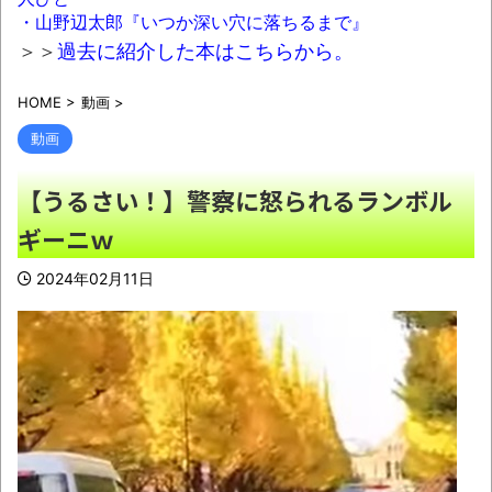
Z世代「遅刻した時に怒ってくる上司は無
・山野辺太郎『いつか深い穴に落ちるまで』
能。過ぎた事ネチネチ言っても前に進まない」
＞＞
過去に紹介した本はこちらから。
NEW!
HOME
>
動画
>
人生終わってる派遣社員だけどこれからど
う生きていくべきかな？
NEW!
動画
「アニソンで全力で盆踊りして盛り上がる
【うるさい！】警察に怒られるランボル
日本人たち。伝統もオタクもこの熱量、素晴ら
ギーニｗ
しい」→女さんブチギレ「これを見て『日本の
品格が落ちた』と思いました」
NEW!
2024年02月11日
【画像】日本って45年前から変わらないん
だなｗｗｗｗｗ
NEW!
【動画】大分の海岸沿いにある「県道635号
線」は…天気が荒れると地獄と化す
NEW!
08/09NEWS!! 及川光博56歳、結婚を発表
とか 甲子園の女性審判、大誤審で炎上とか