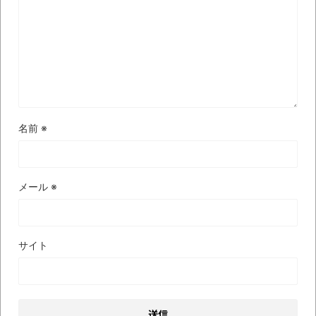
ナチスドイツは何故バルバロッサ作戦とか
いう無茶に踏み切ってしまったのか
ブログお引越しのお知らせ
まるで親子のような子猫とシェパード
【極画像】名古屋の地下鉄
wwwwwwwwwwww
名前
※
全方位青い芝包囲網すぎて色々見失う、新
しい仕事観
見ていると！悲しくなってしまう猫の画像
メール
※
の数々！！
Powered by livedoor 相互RSS
サイト