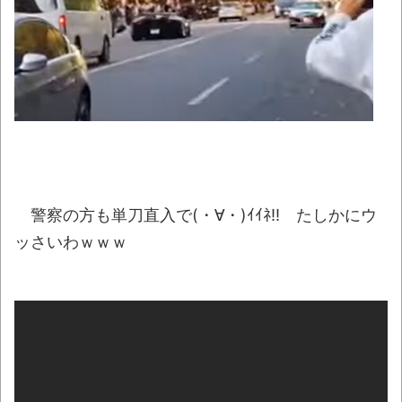
神田明神納涼祭り2026開催、オタクの夏の風
物詩「アニソン盆踊り」大盛況とか 金ローで
二宮和也主演『8番出口』本編ノーカット＆地
上波初放送決定とか
NEW!
【画像】おしゃれなイギリス酒場「当店で
ぬいぐるみの撮影は禁止にします」ぬい活民
「ｲﾗｯ！！！！！」
NEW!
わずか３センチ！ 極小カブトムシ発見
警察の方も単刀直入で(・∀・)ｲｲﾈ!! たしかにウ
NEW!
ッさいわｗｗｗ
【腹筋崩壊】見た瞬間吹いた画像を貼って
いくスレｗｗｗｗ
【九州名物】鶏刺し食べた医師、全身麻痺
へ…「死んだほうが良かったと思っていた」
【黒豆】なんだよこの漫画ｗｗｗ【注意】