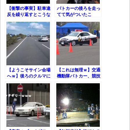
【衝撃の事実】駐車違
パトカーの後ろを走っ
独学で挑んだ2026年二級建築士学科試験結
反を繰り返すとこうな
てて気がついたこ
果速報（仮）
る！
と……
体験談：仕事で同じビルの中に入っている
グループ会社の嫁子 [ほのぼの]
葉月つばさちゃん、昔から見てるんだけど
かなりお姉さんになったね
壊れたエアコンと歌えないボク
【ようこそサイン会場
【これは無理ｗ】交通
バージョンアップ情報更新 AOMEI
へｗ】後ろのクルマに
機動隊パトカー、競技
道を譲ったら……
大会第一位の走りがヤ
Backupper Standard 8.3.0 などバージョンア
バすぎる!!
ップ
高嶋ちさ子、ダウン症の姉が暴行事件！事
件の一部始終と衝撃の結末
【呆然】北海道旅行ワイ「ウニイクラ丼特
盛で食うぞ！！！うおおおおおおお