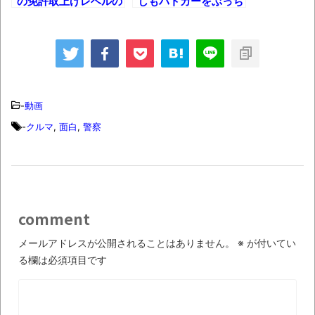
の免許取上げレベルの
しもパトカーをぶっち
TBS「マツコの知らない世界」スタグル特
検挙シーンまとめ！
ぎったら・・・【北海
集でほとんど紹介されなかったJリーグ…なら
道警24時】
ば自分たちで紹介だ！
時代の流れ
【衝撃】道志村の骨や服、沢の上流から流
-
動画
されてきた可能性・・・・・・・・・
-
クルマ
,
面白
,
警察
オーストラリアの男性飛行家 太平洋横断
飛行
【中国】パトカーの前で好演技www当たり
屋やお煽り運転など盛りだくさん
comment
「ム、ムリです・・・」メガネ美人ナース
メールアドレスが公開されることはありません。
※
が付いてい
に入院中のオレのオナサポ懇願したら・・・
る欄は必須項目です
「ム、ムリです・・・」メガネ美人ナース
に入院中のオレのオナサポ懇願したら・・・