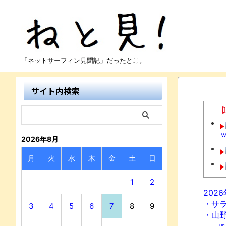
「ネットサーフィン見聞記」だったとこ。
サイト内検索
2026年8月
月
火
水
木
金
土
日
1
2
202
・サ
3
4
5
6
7
8
9
・山