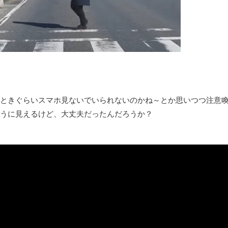
『FF15』が発売10周年！ノクティスフィギュアなどが当たる記
みんななんだかんだ言ってお金持ってんじゃん
「アメリカのヤンキーがアジア人にケンカを売った結果ｗｗｗ」
【読書感想】山野辺太郎『いつか深い穴に落ちるまで』
映画ちいかわ観に行ったので感想を書きます(若干ネタバレあり) 26/
マケイン9巻＆アニメ公式ガイド感想
独学で挑んだ2026年二級建築士学科試験結果速報（仮）
ときぐらいスマホ見ないでいられないのかね～とか思いつつ注意喚
体験談：仕事で同じビルの中に入っているグループ会社の嫁子 [
うに見えるけど、大丈夫だったんだろうか？
葉月つばさちゃん、昔から見てるんだけどかなりお姉さんになっ
壊れたエアコンと歌えないボク
バージョンアップ情報更新 AOMEI Backupper Standard 8.3
高嶋ちさ子、ダウン症の姉が暴行事件！事件の一部始終と衝撃の
【呆然】北海道旅行ワイ「ウニイクラ丼特盛で食うぞ！！！うお
･････････････････････････････
【動画】カニ、ちょっかい出してきた陰にブチギレ
長野県のなめこのデカさが規格外だったｗｗ