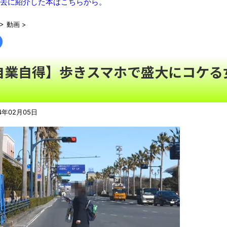
去に紹介した本はこちらから。
【衝撃】川口被告(19)に無期懲役 江別大学生殺人事件、19
>
動画
>
【動画】自動ドアの仕組みを理解した富山のツバメが賢い。
NEW
北海道江別大学生殺人事件、主犯格の川口被告(19)に無期懲役の
日本などのSNSを埋め尽くす「釜山病」とは？「ソウル病」に
自業自得】歩きスマホで盛大にコケる
ウード&ギターで奏でるFF5「古代図書館」！
NEW!
【動画】泳いでいる途中で足がつく事に気付いたチワワが可愛す
豚汁がたいへん好きなのだが、最近見かけるようになった豚
4年02月05日
マストだ」「自分の理想はこれだ！」
NEW!
レトロパソコンの雑誌掲載プログラムリストを打ち込んだゲーム
積水ハウス「地面師に55億円騙し取られた…」 ワイ「はえーか
「これで11万取られたの!?」あるX民が玄関ドアノブの修理を
「題名のない音楽会」ゲーム音楽批判から36年 ～因果な逆転
50歳になりました
凡庸な悪
お前らの身体の悩み教えてくれ