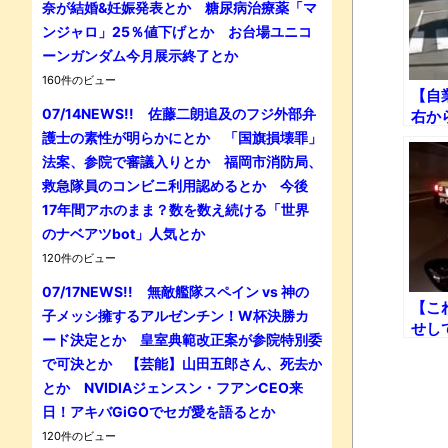
奈が結婚&妊娠発表とか 糖尿病治療薬「マ
ンジャロ」25％値下げとか お台場ユニコ
ーンガンダム今月展示終了とか
160件のビュー
【自
07/14NEWS!! 佐藤二朗追及のフジ外部弁
右か
DQ
護士の素性が明らかにとか 「国旗損壊罪」
法案、参院で審議入りとか 福岡市消防局、
救急隊員のコンビニ利用認めるとか 今後
17年間アホのまま？数を数え続ける「世界
のナベアツbot」人気とか
120件のビュー
07/17NEWS!! 無敵艦隊スペイン vs 神の
【こ
子メッシ擁するアルゼンチン！W杯決勝カ
せし
ード決定とか 皇室典範改正案が参院特別委
「て
で可決とか 【芸能】山田五郎さん、死去か
ねえ
とか NVIDIAジェンスン・フアンCEO来
れた結
日！アキバGiGOでセガ愛を語るとか
120件のビュー