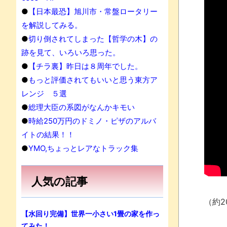
●
【日本最恐】旭川市・常盤ロータリー
を解説してみる。
●
切り倒されてしまった【哲学の木】の
跡を見て、いろいろ思った。
●
【チラ裏】昨日は８周年でした。
●
もっと評価されてもいいと思う東方ア
レンジ ５選
●
総理大臣の系図がなんかキモい
●
時給250万円のドミノ・ピザのアルバ
イトの結果！！
●
YMO,ちょっとレアなトラック集
人気の記事
（約2
【水回り完備】世界一小さい1畳の家を作っ
てみた！