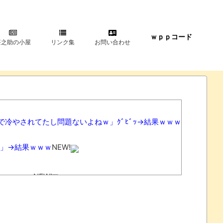
ｗｐｐコード
甚之助の小屋
リンク集
お問い合わせ
冷やされてたし問題ないよねｗ」ｸﾞﾋﾞｯ→結果ｗｗｗ
」→結果ｗｗｗ
NEW!
ｗｗｗｗｗ
NEW!
なかった
NEW!
!