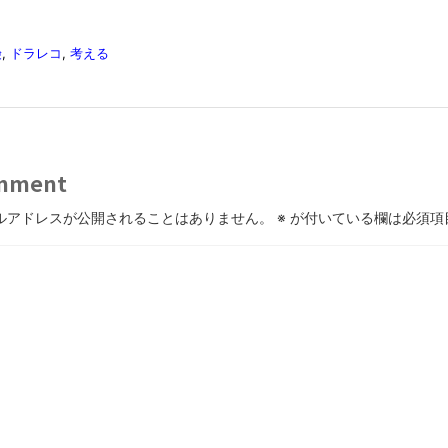
険
,
ドラレコ
,
考える
mment
ルアドレスが公開されることはありません。
※
が付いている欄は必須項