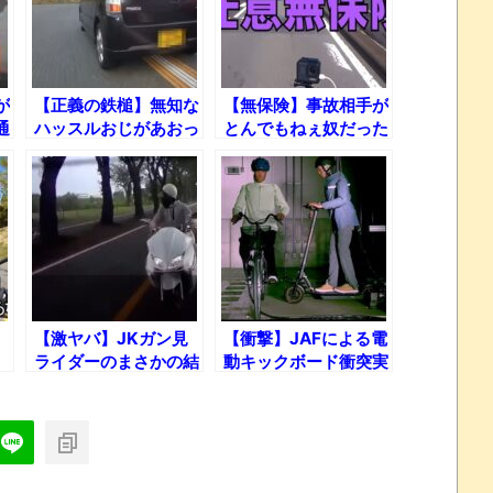
が
【正義の鉄槌】無知な
【無保険】事故相手が
通
ハッスルおじがあおっ
とんでもねぇ奴だった
てきた結果、まさかの
件について
ブーメラン!?
【激ヤバ】JKガン見
【衝撃】JAFによる電
ライダーのまさかの結
動キックボード衝突実
人
末！ひどすぎるドラレ
験！
え
コ映像まとめ！