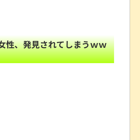
歳で取り返しのつかない代償を背負うことに
NEW!
!
判決
NEW!
続く新ワード！
NEW!
女性、発見されてしまうｗｗ
ぎるｗｗｗｗ
NEW!
汁専門店の豚汁に不満を感じることがある「この工程は
プレイ動画で当時が懐かしい。
NEW!
わいそう…会社滅茶苦茶やろなぁ」
NEW!
頼んだら…とんでもない事になった
劇～