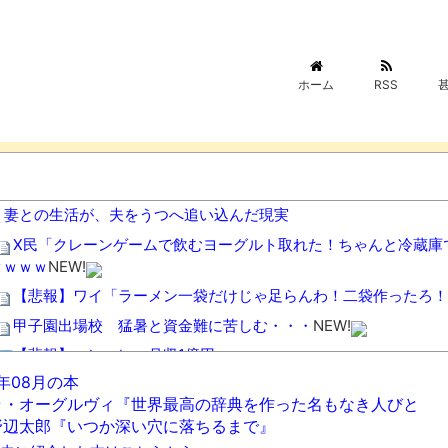
ホーム
RSS
妻との生活が、夫をうつへ追い込んだ現実
X民「クレーンゲームで飲むヨーグルト取れた！ちゃんと冷蔵庫で
ｗｗｗｗ
NEW!
【悲報】ワイ「ラーメン一袋だけじゃ足らんわ！二袋作ったろ！
甲子園出場校 猛暑と資金難に苦しむ・・・
NEW!
【悲報】コレコレ、月収1億円ｗｗｗｗｗｗｗｗｗｗｗｗｗｗｗ
6年08月の本
【悲報】コロオギ食を広めようとして倒産した人、全く諦めて居
ラ・オーグルヴィ『世界最高の辞典を作った名もなき人びと
【悲報】みいちゃんの作者さん、泣いてしまう
NEW!
野辺太郎『いつか深い穴に落ちるまで』
【動画】エスカレーターに巻き込まれるJKwwwwwwwwwx
NEW