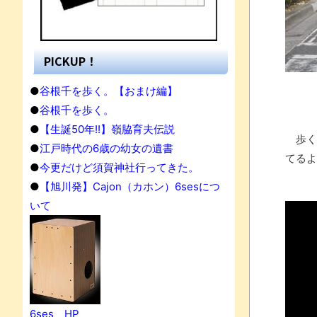
PICKUP！
●
谷根千を歩く。【おまけ編】
●
谷根千を歩く。
●
【生誕50年!!】嶺脇育夫伝説
歩く
●
江戸時代の6歳の幼女の遺書
てるよ
●
今更だけど須賀神社行ってきた。
●
【旭川発】Cajon（カホン）6sesにつ
いて
果
6ses HP