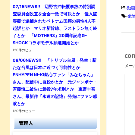
07/15NEWS!! 辺野古沖転覆事故の特別調
-
動画
査委員会設置を全会一致で可決とか 侵入盗
-
危
容疑で逮捕されたベトナム国籍の男性4人不
起訴とか マリオ新幹線、ラストラン無く終
了とか 「MOTHER3」20周年記念G-
SHOCKコラボモデル抽選開始とか
120件のビュー
co
08/06NEWS!! 「トリプル台風」発生！新
メー
たな台風は日本に近づく可能性とか
ENHYPEN NI-KI熱心ファン「みなちゃん」
さん、配信中に自殺かとか 元ジャンポケ・
斉藤慎二被告に懲役7年求刑とか 東野圭吾
さん、最新作『永遠の記憶』発売にファン感
涙とか
120件のビュー
管理人