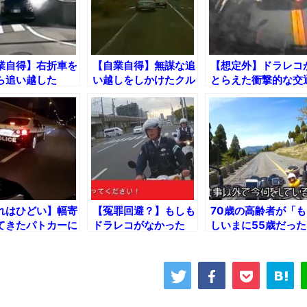
業自得】右折車を
【自業自得】無謀な追
【想定外】ドラレコ
ら追い越した
い越しをしかけたクル
とらえた衝撃的な交
N車の末路ｗｗｗ
マの末路・・・
事故13連発!!
れはひどい】幅寄
【冤罪回避？】もしも
70歳の高齢者が「も
てきたパトカーに
ドラレコがなかった
しいまに55歳だった
めぇナメてんじゃ
ら……
ら」この先どういう
ぞ！」と暴言吐か
生設計を立てるか考
果!!
てみた！