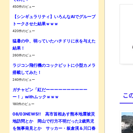
450件のビュー
【シンギュラリティ】いろんなAIでグループ
トークさせた結果ｗｗｗ
Powe
420件のビュー
猛暑の中、弱っていたハチドリに水を与えた
結果！
260件のビュー
ラジコン飛行機のコックピットに小型カメラ
搭載してみた！
240件のビュー
ガチャピン「紅だーーーーーーーーーー
こ
ー！」withムックｗｗｗ
180件のビュー
08/03NEWS!! 高市首相あす熊本地震被災
地訪問とか 岡山で行方不明だった2歳男児
を無事発見とか サッカー・板倉滉＆川口春