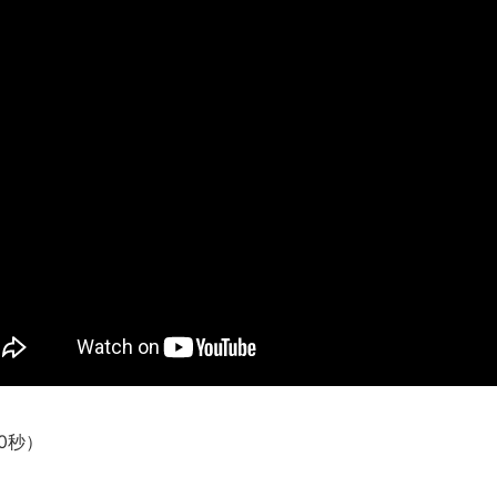
新装版「ご冗談でしょう、ファインマンさん（上）（下）」発売
【画像】整形で2400万円超えの美女、水着グラビアに挑戦
歴ログは10周年ですがnoteに引っ越します
進撃の巨人シーズン7 ファイナルシーズンの感想
TBS「マツコの知らない世界」スタグル特集でほとんど紹介さ
時代の流れ
【衝撃】道志村の骨や服、沢の上流から流されてきた可能性・・
オーストラリアの男性飛行家 太平洋横断飛行
【中国】パトカーの前で好演技www当たり屋やお煽り運転など
「ム、ムリです・・・」メガネ美人ナースに入院中のオレのオナ
「ム、ムリです・・・」メガネ美人ナースに入院中のオレのオナ
ナチスドイツは何故バルバロッサ作戦とかいう無茶に踏み切って
ブログお引越しのお知らせ
0秒）
まるで親子のような子猫とシェパード
【極画像】名古屋の地下鉄wwwwwwwwwwww