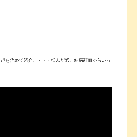
念くじが登場です
 ほか
07/25
起を含めて紹介。・・・転んだ際、結構顔面からいっ
ほのぼの]
たね
.0 などバージョンアップ
結末
おおおおおおお！！！！！」→結