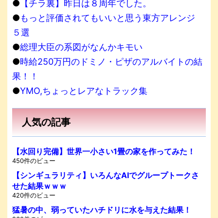
●
【チラ裏】昨日は８周年でした。
●
もっと評価されてもいいと思う東方アレンジ
５選
●
総理大臣の系図がなんかキモい
●
時給250万円のドミノ・ピザのアルバイトの結
果！！
●
YMO,ちょっとレアなトラック集
人気の記事
【水回り完備】世界一小さい1畳の家を作ってみた！
450件のビュー
【シンギュラリティ】いろんなAIでグループトークさ
せた結果ｗｗｗ
420件のビュー
猛暑の中、弱っていたハチドリに水を与えた結果！