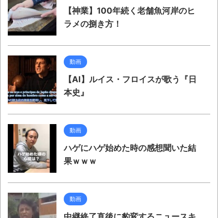
【神業】100年続く老舗魚河岸のヒ
ラメの捌き方！
動画
【AI】ルイス・フロイスが歌う『日
本史』
動画
ハゲにハゲ始めた時の感想聞いた結
果ｗｗｗ
動画
中継終了直後に豹変するニュースキ