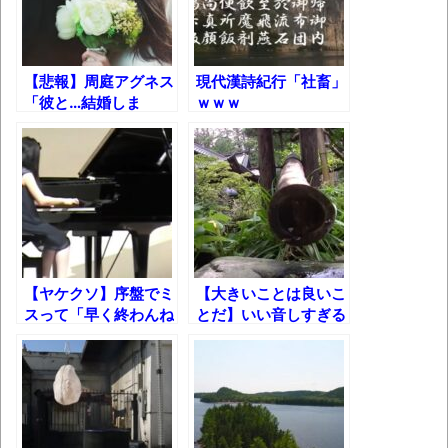
高嶋ちさ子、ダウン症の姉が暴行事件！事
件の一部始終と衝撃の結末
【呆然】北海道旅行ワイ「ウニイクラ丼特
【悲報】周庭アグネス
現代漢詩紀行「社畜」
盛で食うぞ！！！うおおおおおおお
「彼と…結婚しま
ｗｗｗ
す！」ｗｗｗ
お！！！！！」→結
果･････････････････････････････
【動画】カニ、ちょっかい出してきた陰に
ブチギレ
長野県のなめこのデカさが規格外だったｗ
ｗ
【ヤケクソ】序盤でミ
【大きいことは良いこ
新装版「ご冗談でしょう、ファインマンさ
スって「早く終わんね
とだ】いい音しすぎる
えかな～」とだけ考え
「ししおどし」ｗｗｗ
ん（上）（下）」発売
て弾いた『トルコ行進
【画像】整形で2400万円超えの美女、水着
曲』ｗｗｗ
グラビアに挑戦
歴ログは10周年ですがnoteに引っ越します