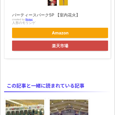
ルアーを作ってタコを釣り上げた動画が葛飾北
斎も大喜びの構図過ぎておもろい件ほか、8月
パーティースパーク5P 【室内花火】
08日の新着CGまとめ
created by
Rinker
人形のモリシゲ
8月26日にリメイク完結編「FF7リベレーシ
Amazon
ョン」の新映像が公開！欧州gamescom 2026
にて
楽天市場
レトロパソコンの雑誌掲載プログラムリス
トを打ち込んだゲームプレイ動画で当時が懐か
しい。
凡庸な悪
お前らの身体の悩み教えてくれ
この記事と一緒に読まれている記事
「アメリカのヤンキーがアジア人にケンカ
を売った結果ｗｗｗ」 ほか
【読書感想】山野辺太郎『いつか深い穴に