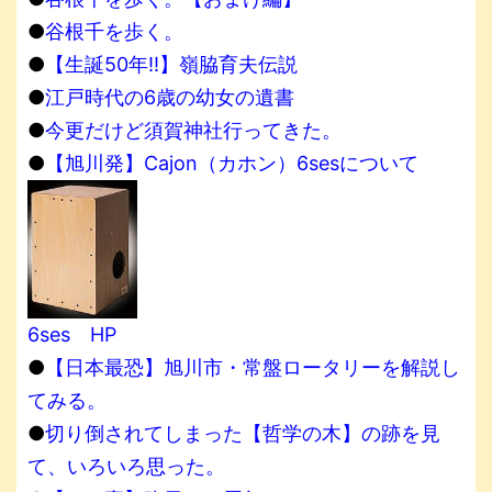
●
谷根千を歩く。
●
【生誕50年!!】嶺脇育夫伝説
●
江戸時代の6歳の幼女の遺書
●
今更だけど須賀神社行ってきた。
●
【旭川発】Cajon（カホン）6sesについて
6ses HP
●
【日本最恐】旭川市・常盤ロータリーを解説し
てみる。
●
切り倒されてしまった【哲学の木】の跡を見
て、いろいろ思った。