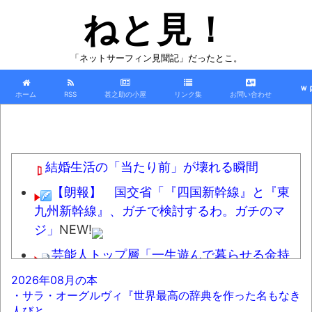
ねと見！
「ネットサーフィン見聞記」だったとこ。
ｗ
ホーム
RSS
甚之助の小屋
リンク集
お問い合わせ
結婚生活の「当たり前」が壊れる瞬間
【朗報】 国交省「『四国新幹線』と『東
九州新幹線』、ガチで検討するわ。ガチのマ
ジ」
NEW!
芸能人トップ層「一生遊んで暮らせる金持
ってます」←不祥事起こしても引退せず仕事続
2026年08月の本
けたがる理由
NEW!
・サラ・オーグルヴィ『世界最高の辞典を作った名もなき
人びと