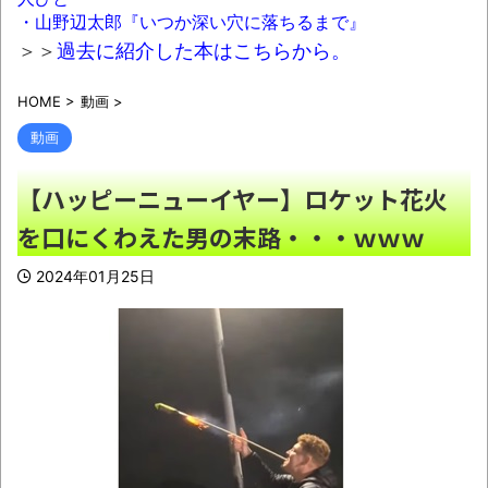
【芸能】元EXILE・黒木啓司さん、妻・宮崎
・山野辺太郎『いつか深い穴に落ちるまで』
麗果被告へのDVで逮捕されていたと判明（全
＞＞
過去に紹介した本はこちらから。
身打撲、頭部裂傷及び打撲、頸部損傷）
NEW!
HOME
>
動画
>
【衝撃】京大病院で正常な脳組織を誤摘出
動画
された50代女性、手足も動かせず自発呼吸もで
【ハッピーニューイヤー】ロケット花火
きない重篤状態に…「意識はある」
NEW!
を口にくわえた男の末路・・・ｗｗｗ
「水道温いね」←これにお前らなんて答え
る？正しい回答がコチラｗｗｗｗｗｗ
NEW!
2024年01月25日
【画像】セブンイレブン、ついに神商品を
販売ｗｗｗ
NEW!
【悲報】ラッパーさん、札束披露するもネ
ット民から新社会人の初ボーナスくらいしかな
いと笑われる
NEW!
人生終わってる派遣社員だけどこれからど