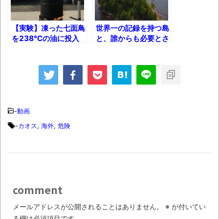
進撃の巨人シーズン7 ファイナルシーズンの
【実験】凍った七面鳥
世界一の記録を持つ島
を238℃の油に投入
と、誰からも必要とさ
感想
するとどうなる？
れていない世界の島
TBS「マツコの知らない世界」スタグル特
集でほとんど紹介されなかったJリーグ…なら
ば自分たちで紹介だ！
時代の流れ
-
動画
【衝撃】道志村の骨や服、沢の上流から流
-
カオス
,
海外
,
危険
されてきた可能性・・・・・・・・・
オーストラリアの男性飛行家 太平洋横断
飛行
【中国】パトカーの前で好演技www当たり
comment
屋やお煽り運転など盛りだくさん
メールアドレスが公開されることはありません。
※
が付いてい
「ム、ムリです・・・」メガネ美人ナース
る欄は必須項目です