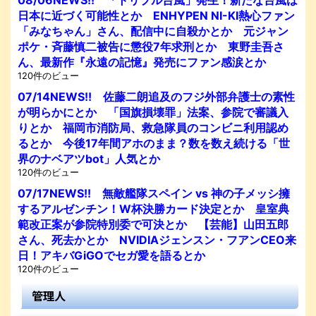
日本に近づく可能性とか ENHYPEN NI-KI熱心ファン
「みなちゃん」さん、配信中に自殺かとか 元ジャン
ポケ・斉藤慎二被告に懲役7年求刑とか 東野圭吾さ
ん、最新作『永遠の記憶』発売にファン感涙とか
120件のビュー
07/14NEWS!! 佐藤二朗追及のフジ外部弁護士の素性
が明らかにとか 「国旗損壊罪」法案、参院で審議入
りとか 福岡市消防局、救急隊員のコンビニ利用認め
るとか 今後17年間アホのまま？数を数え続ける「世
界のナベアツbot」人気とか
120件のビュー
07/17NEWS!! 無敵艦隊スペイン vs 神の子メッシ擁
するアルゼンチン！W杯決勝カード決定とか 皇室典
範改正案が参院特別委で可決とか 【芸能】山田五郎
さん、死去かとか NVIDIAジェンスン・フアンCEO来
日！アキバGiGOでセガ愛を語るとか
120件のビュー
管理人