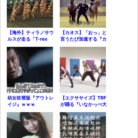
落ちるまで』
映画ちいかわ観に行ったので感想を書きま
す(若干ネタバレあり) 26/07/25
マケイン9巻＆アニメ公式ガイド感想
【海外】ティラノサウ
【カオス】「おっ」と
ルスが走る「T-rex
言うたび加速する『カ
独学で挑んだ2026年二級建築士学科試験結
Race」ｗｗｗ
ンナムスタイル』ｗｗ
果速報（仮）
ｗ
体験談：仕事で同じビルの中に入っている
グループ会社の嫁子 [ほのぼの]
葉月つばさちゃん、昔から見てるんだけど
かなりお姉さんになったね
幼女吹替版『アウトレ
【エクササイズ】TRF
壊れたエアコンと歌えないボク
イジ』ｗｗｗ
が踊る『いなかっぺ大
将』ｗｗｗ
バージョンアップ情報更新 AOMEI
Backupper Standard 8.3.0 などバージョンア
ップ