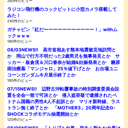
260件のビュー
ラジコン飛行機のコックピットに小型カメラ搭載して
みた！
240件のビュー
ガチャピン「紅だーーーーーーーーーーー！」withム
ックｗｗｗ
180件のビュー
08/03NEWS!! 高市首相あす熊本地震被災地訪問と
か 岡山で行方不明だった2歳男児を無事発見とか サ
ッカー・板倉滉＆川口春奈が結婚&妊娠発表とか 糖尿
病治療薬「マンジャロ」25％値下げとか お台場ユニ
コーンガンダム今月展示終了とか
160件のビュー
07/15NEWS!! 辺野古沖転覆事故の特別調査委員会設
置を全会一致で可決とか 侵入盗容疑で逮捕されたベ
トナム国籍の男性4人不起訴とか マリオ新幹線、ラス
トラン無く終了とか 「MOTHER3」20周年記念G-
SHOCKコラボモデル抽選開始とか
120件のビュー
08/06NEWS!! 「トリプル台風」発生！新たな台風は