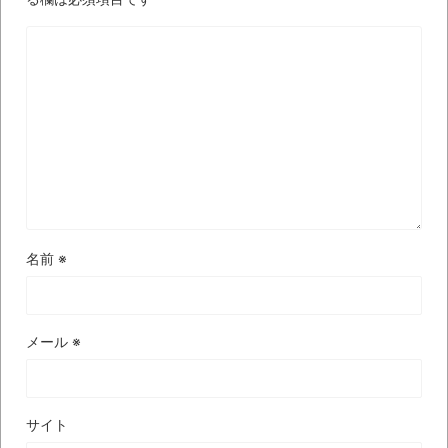
に入院中のオレのオナサポ懇願したら・・・
「ム、ムリです・・・」メガネ美人ナース
に入院中のオレのオナサポ懇願したら・・・
ナチスドイツは何故バルバロッサ作戦とか
いう無茶に踏み切ってしまったのか
ブログお引越しのお知らせ
まるで親子のような子猫とシェパード
【極画像】名古屋の地下鉄
名前
※
wwwwwwwwwwww
全方位青い芝包囲網すぎて色々見失う、新
しい仕事観
メール
※
見ていると！悲しくなってしまう猫の画像
の数々！！
サイト
Powered by livedoor 相互RSS