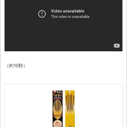
うでもいいじゃないですか
NEW!
【悲報】太鼓の達人、お馴染みのフォント
の使用料が年間6万から年間320万になったの
で変更に
ナナフシモドキと公園へ
08/08NEWS!! 高市首相の熊本視察「PR動
画」批判相次ぐとか 【甲子園】有明、被災
（約10秒）
地・熊本に届ける劇的逆転勝利とか KDDI、
楽天へのローミングを9月末終了とか ニンテ
ンドーミュージアム、公式ページ以外で購入し
たチケットは無効にとか
「ぞわっとした…」カルディで売っているコ
ーヒーのパッケージが“一瞬怖い”と話題に
wwww
「天才か」いや変態です、宝鐘マリンの