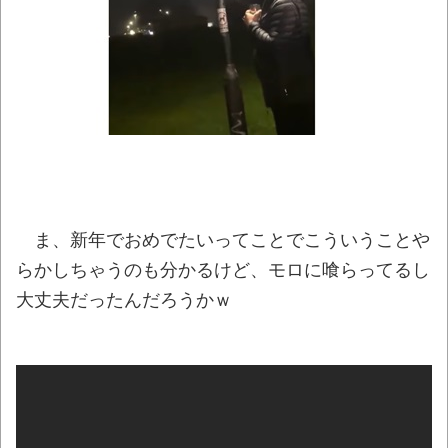
う生きていくべきかな？
NEW!
【画像】寺田心さん(18)、筋トレした結果無
事かわいくなるｗｗｗｗｗ
NEW!
記者「中革連は食料品消費税ゼロを公約に
掲げていたが？」→階猛氏「それは財源確保と
いう条件付き」
NEW!
【動画】これはお見事。中国重慶市で珍し
い事故が撮影される。
NEW!
ま、新年でおめでたいってことでこういうことや
「いったいどんな音が出るのか…」韓国で売
らかしちゃうのも分かるけど、モロに喰らってるし
っている目覚まし時計のデザインが悪夢すぎる
大丈夫だったんだろうかｗ
ｗｗｗ
NEW!
まっぷたつに…日本レトロゲーム協会がゲー
ムソフトCDの劣化について問題提起 他
NEW!
別にどこの誰が一日何時間睡眠だろうがど