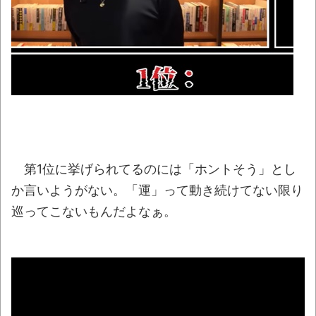
【画像】おしゃれなイギリス酒場「当店で
ぬいぐるみの撮影は禁止にします」ぬい活民
「ｲﾗｯ！！！！！」
NEW!
わずか３センチ！ 極小カブトムシ発見
NEW!
秋田県のエリート幹部、オンライン会見で
バスローブ姿にタバコ喫煙。ワイルドすぎると
話題に
NEW!
第1位に挙げられてるのには「ホントそう」とし
【腹筋崩壊】見た瞬間吹いた画像を貼って
か言いようがない。「運」って動き続けてない限り
いくスレｗｗｗｗ
巡ってこないもんだよなぁ。
【九州名物】鶏刺し食べた医師、全身麻痺
へ…「死んだほうが良かったと思っていた」
【黒豆】なんだよこの漫画ｗｗｗ【注意】
【動画】DJI Neo2で釣りの自撮りをしよう