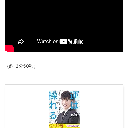
とした男の悲劇（ノ∇`）
【衝撃】韓国で売っている目覚まし時計の
デザインが悪夢すぎるwww
話題のセクシーホラー『スパンキング除
霊師』人妻霊の服が消えるバグが発生「丸裸に
なる現象を泣きながら修正しました」と現在は
アプデ済み。ほか、8月09日の新着CGまとめ
（約12分50秒）
シカ「ヒマワリ全部喰った」 郡山布引風
の高原まつり中止
レトロパソコンに勝手移植の「ギャラガ」
「ボスコニアン」「ムーンパトロール」
「1942」「タイムパイロット」が凄い。
まっぷたつに…日本レトロゲーム協会がゲー
ムソフトCDの劣化について問題提起 他