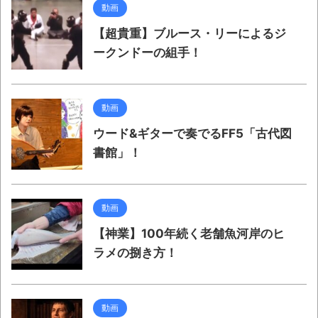
動画
【超貴重】ブルース・リーによるジ
ークンドーの組手！
動画
ウード&ギターで奏でるFF5「古代図
書館」！
動画
【神業】100年続く老舗魚河岸のヒ
ラメの捌き方！
動画