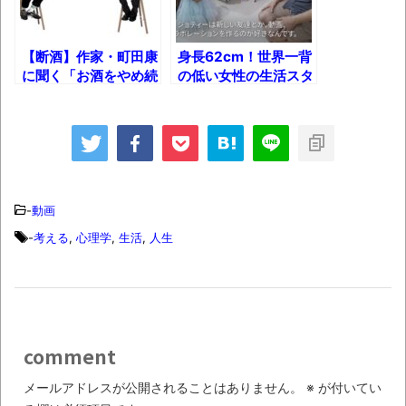
集でほとんど紹介されなかったJリーグ…なら
ば自分たちで紹介だ！
【断酒】作家・町田康
身長62cm！世界一背
時代の流れ
に聞く「お酒をやめ続
の低い女性の生活スタ
けるということ」につ
イルとは？
【衝撃】道志村の骨や服、沢の上流から流
いて
されてきた可能性・・・・・・・・・
オーストラリアの男性飛行家 太平洋横断
飛行
-
動画
【中国】パトカーの前で好演技www当たり
屋やお煽り運転など盛りだくさん
-
考える
,
心理学
,
生活
,
人生
「ム、ムリです・・・」メガネ美人ナース
に入院中のオレのオナサポ懇願したら・・・
「ム、ムリです・・・」メガネ美人ナース
に入院中のオレのオナサポ懇願したら・・・
comment
ナチスドイツは何故バルバロッサ作戦とか
メールアドレスが公開されることはありません。
※
が付いてい