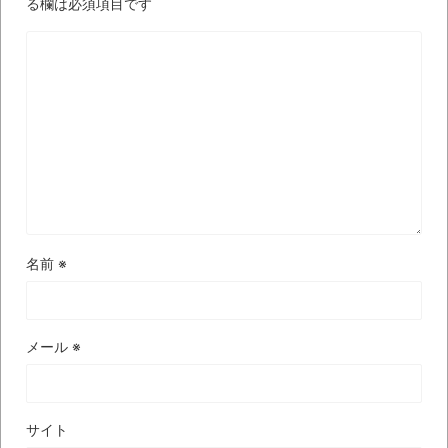
いう無茶に踏み切ってしまったのか
る欄は必須項目です
ブログお引越しのお知らせ
まるで親子のような子猫とシェパード
【極画像】名古屋の地下鉄
wwwwwwwwwwww
全方位青い芝包囲網すぎて色々見失う、新
しい仕事観
見ていると！悲しくなってしまう猫の画像
の数々！！
名前
※
Powered by livedoor 相互RSS
メール
※
サイト