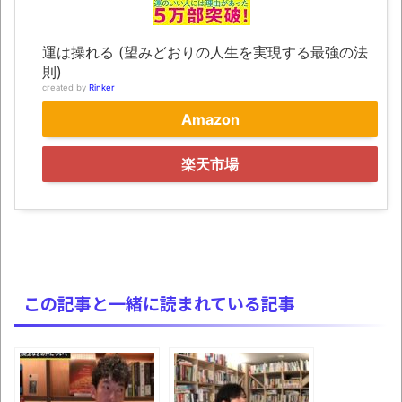
別にどこの誰が一日何時間睡眠だろうがど
うでもいいじゃないですか
運は操れる (望みどおりの人生を実現する最強の法
8月26日にリメイク完結編「FF7リベレーシ
則)
ョン」の新映像が公開！欧州gamescom 2026
created by
Rinker
にて
Amazon
凡庸な悪
楽天市場
お前らの身体の悩み教えてくれ
「アメリカのヤンキーがアジア人にケンカ
を売った結果ｗｗｗ」 ほか
【読書感想】山野辺太郎『いつか深い穴に
落ちるまで』
この記事と一緒に読まれている記事
映画ちいかわ観に行ったので感想を書きま
す(若干ネタバレあり) 26/07/25
マケイン9巻＆アニメ公式ガイド感想