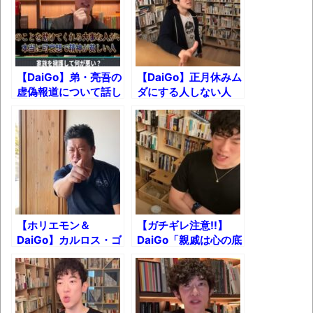
独学で挑んだ2026年二級建築士学科試験結
果速報（仮）
体験談：仕事で同じビルの中に入っている
グループ会社の嫁子 [ほのぼの]
【DaiGo】弟・亮吾の
【DaiGo】正月休みム
葉月つばさちゃん、昔から見てるんだけど
虚偽報道について話し
ダにする人しない人
ます
かなりお姉さんになったね
壊れたエアコンと歌えないボク
バージョンアップ情報更新 AOMEI
Backupper Standard 8.3.0 などバージョンア
ップ
高嶋ちさ子、ダウン症の姉が暴行事件！事
【ホリエモン＆
【ガチギレ注意!!】
DaiGo】カルロス・ゴ
DaiGo「親戚は心の底
件の一部始終と衝撃の結末
ーンの日本脱出はなぜ
から嫌いです」【切り
【呆然】北海道旅行ワイ「ウニイクラ丼特
起きたのか ＋ 出国前
抜き】
にカルロス・ゴーンさ
盛で食うぞ！！！うおおおおおおお
んに会いました
お！！！！！」→結