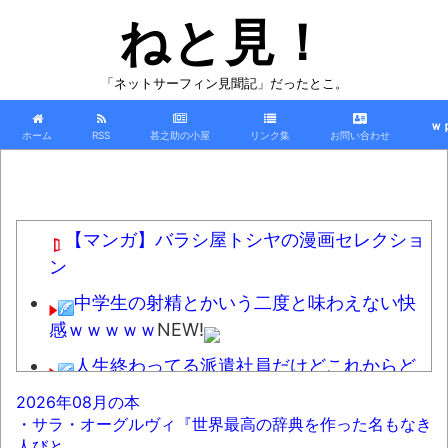
ねと見！
「ネットサーフィン見聞記」だったとこ。
ｗ
ホーム
RSS
甚之助の小屋
リンク集
お問い合わせ
【マンガ】バラシ屋トシヤの漫画セレクショ
ン
中学生の射精とかいう二度と味わえない快
感ｗｗｗｗｗ
NEW!
人生終わってる派遣社員だけどこれからど
う生きていくべきかな？
NEW!
2026年08月の本
・サラ・オーグルヴィ『世界最高の辞典を作った名もなき
「アニソンで全力で盆踊りして盛り上がる
人びと