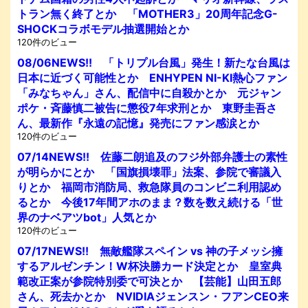
トラン無く終了とか 「MOTHER3」20周年記念G-
SHOCKコラボモデル抽選開始とか
120件のビュー
08/06NEWS!! 「トリプル台風」発生！新たな台風は
日本に近づく可能性とか ENHYPEN NI-KI熱心ファン
「みなちゃん」さん、配信中に自殺かとか 元ジャン
ポケ・斉藤慎二被告に懲役7年求刑とか 東野圭吾さ
ん、最新作『永遠の記憶』発売にファン感涙とか
120件のビュー
07/14NEWS!! 佐藤二朗追及のフジ外部弁護士の素性
が明らかにとか 「国旗損壊罪」法案、参院で審議入
りとか 福岡市消防局、救急隊員のコンビニ利用認め
るとか 今後17年間アホのまま？数を数え続ける「世
界のナベアツbot」人気とか
120件のビュー
07/17NEWS!! 無敵艦隊スペイン vs 神の子メッシ擁
するアルゼンチン！W杯決勝カード決定とか 皇室典
範改正案が参院特別委で可決とか 【芸能】山田五郎
さん、死去かとか NVIDIAジェンスン・フアンCEO来