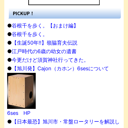
PICKUP！
●
谷根千を歩く。【おまけ編】
●
谷根千を歩く。
●
【生誕50年!!】嶺脇育夫伝説
●
江戸時代の6歳の幼女の遺書
●
今更だけど須賀神社行ってきた。
●
【旭川発】Cajon（カホン）6sesについて
6ses HP
●
【日本最恐】旭川市・常盤ロータリーを解説し