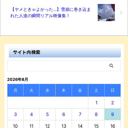
【ヤメときゃよかった…】雪崩に巻き込ま
れた人達の瞬間リアル映像集！
サイト内検索
2026年8月
月
火
水
木
金
土
日
1
2
3
4
5
6
7
8
9
10
11
12
13
14
15
16