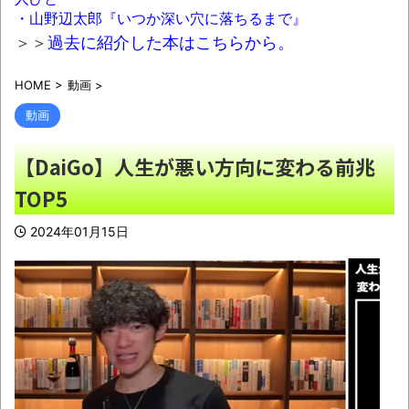
日本人たち。伝統もオタクもこの熱量、素晴ら
・山野辺太郎『いつか深い穴に落ちるまで』
しい」→女さんブチギレ「これを見て『日本の
＞＞
過去に紹介した本はこちらから。
品格が落ちた』と思いました」
NEW!
HOME
>
動画
>
【画像】日本って45年前から変わらないん
だなｗｗｗｗｗ
NEW!
動画
【動画】大分の海岸沿いにある「県道635号
【DaiGo】人生が悪い方向に変わる前兆
線」は…天気が荒れると地獄と化す
NEW!
TOP5
世の中に「貯金ほぼ0」の人が5割くらいい
るってのが理解出来ないんやがｗｗｗ
NEW!
2024年01月15日
08/09NEWS!! 及川光博56歳、結婚を発表
とか 甲子園の女性審判、大誤審で炎上とか
神田明神納涼祭り2026開催、オタクの夏の風
物詩「アニソン盆踊り」大盛況とか 金ローで
二宮和也主演『8番出口』本編ノーカット＆地
上波初放送決定とか
NEW!