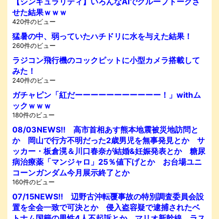
【シンギュラリティ】いろんなAIでグループトークさ
せた結果ｗｗｗ
420件のビュー
猛暑の中、弱っていたハチドリに水を与えた結果！
260件のビュー
ラジコン飛行機のコックピットに小型カメラ搭載して
みた！
240件のビュー
ガチャピン「紅だーーーーーーーーーーー！」withム
ックｗｗｗ
180件のビュー
08/03NEWS!! 高市首相あす熊本地震被災地訪問と
か 岡山で行方不明だった2歳男児を無事発見とか サ
ッカー・板倉滉＆川口春奈が結婚&妊娠発表とか 糖尿
病治療薬「マンジャロ」25％値下げとか お台場ユニ
コーンガンダム今月展示終了とか
160件のビュー
07/15NEWS!! 辺野古沖転覆事故の特別調査委員会設
置を全会一致で可決とか 侵入盗容疑で逮捕されたベ
トナム国籍の男性4人不起訴とか マリオ新幹線、ラス