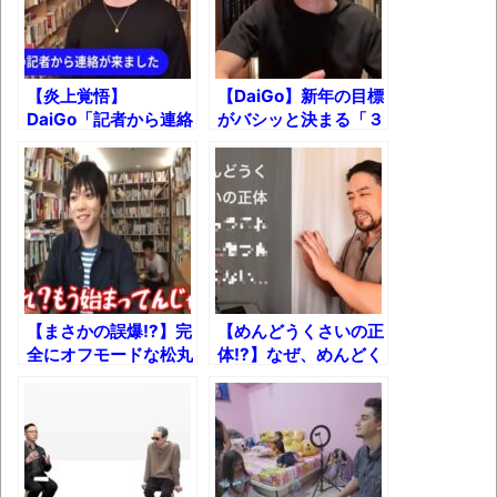
果･････････････････････････････
【動画】カニ、ちょっかい出してきた陰に
ブチギレ
【炎上覚悟】
【DaiGo】新年の目標
DaiGo「記者から連絡
がバシッと決まる「３
長野県のなめこのデカさが規格外だったｗ
が来ました。訴えられ
つの場所」とは？
ｗ
るかもしれません。」
新装版「ご冗談でしょう、ファインマンさ
ん（上）（下）」発売
【画像】整形で2400万円超えの美女、水着
グラビアに挑戦
【まさかの誤爆!?】完
【めんどうくさいの正
歴ログは10周年ですがnoteに引っ越します
全にオフモードな松丸
体!?】なぜ、めんどく
兄弟ｗ【DaiGo＆亮
さいとあなたは思って
吾】
しまうのか？やる気を
進撃の巨人シーズン7 ファイナルシーズンの
失うことであなたが得
感想
ているものとは？
TBS「マツコの知らない世界」スタグル特