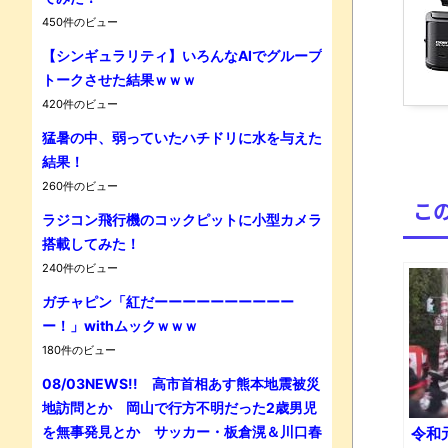
450件のビュー
【シンギュラリティ】いろんなAIでグループ
トークさせた結果ｗｗｗ
420件のビュー
Powe
猛暑の中、弱っていたハチドリに水を与えた
結果！
260件のビュー
こ
ラジコン飛行機のコックピットに小型カメラ
搭載してみた！
240件のビュー
ガチャピン「紅だーーーーーーーーーー
ー！」withムックｗｗｗ
180件のビュー
08/03NEWS!! 高市首相あす熊本地震被災
地訪問とか 岡山で行方不明だった2歳男児
を無事発見とか サッカー・板倉滉＆川口春
令和