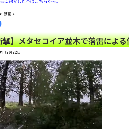
組合「有給取って原爆ドームを占拠して中国への侵略戦争反対の
去に紹介した本はこちらから。
>
動画
>
ハゲにハゲ始めた時の感想聞いた結果ｗｗｗ
NEW!
【動画】サッカーの試合中の落雷で選手1人が死亡、12人が負傷
【賛否】ジョージア大使「今日は一般の方とランチしました」→
衝撃】メタセコイア並木で落雷による
週間少年ジャンプのグッズ(43億円分)を注文してキャンセルした
【衝撃】ジャンプストアで大量注文→キャンセルを繰り返した32
3年12月22日
したことで欲求が満たされた」
NEW!
炎上覚悟で言うけど、手羽先って食べるときの面倒くささを
それでも…」
NEW!
「題名のない音楽会」ゲーム音楽批判から36年 ～因果な逆転
【画像】福岡、こんなのが普通に走ってるｗｗｗｗｗｗｗｗｗｗ
50歳になりました
YouTubeの広告に流れてきた“冷凍庫の霜取りスプレー”が詐欺
凡庸な悪
ロープと滑車と犬マスクでエクストリーム変身。