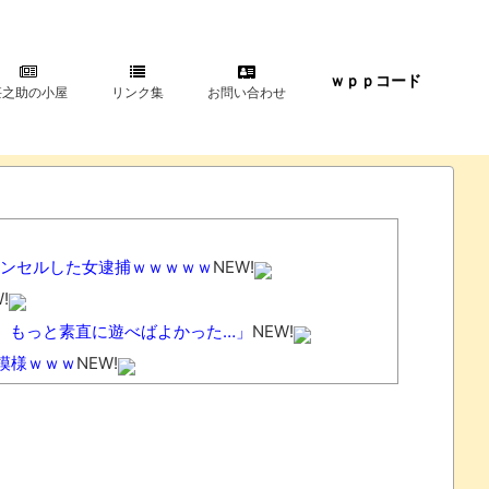
ｗｐｐコード
甚之助の小屋
リンク集
お問い合わせ
ャンセルした女逮捕ｗｗｗｗｗ
NEW!
!
。もっと素直に遊べばよかった…」
NEW!
模様ｗｗｗ
NEW!
」「大丈夫？」など心配の声
NEW!
!
ではないか」との批判が寄せられる
NEW!