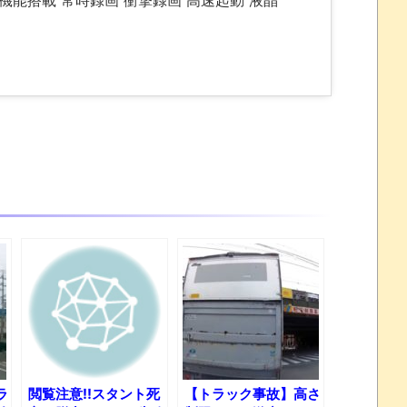
能搭載 常時録画 衝撃録画 高速起動 液晶
ラ
閲覧注意!!スタント死
【トラック事故】高さ