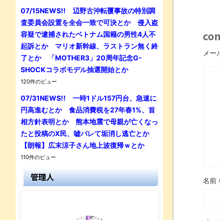
07/15NEWS!! 辺野古沖転覆事故の特別調
査委員会設置を全会一致で可決とか 侵入盗
co
容疑で逮捕されたベトナム国籍の男性4人不
起訴とか マリオ新幹線、ラストラン無く終
メー
了とか 「MOTHER3」20周年記念G-
SHOCKコラボモデル抽選開始とか
120件のビュー
07/31NEWS!! 一時1ドル157円台、急速に
円高進むとか 食品消費税を27年春1%、首
相方針表明とか 熊本地震で母親が亡くなっ
たと投稿のX民、嘘バレて垢消し逃亡とか
【朗報】広末涼子さん地上波復帰ｗとか
110件のビュー
管理人
名前