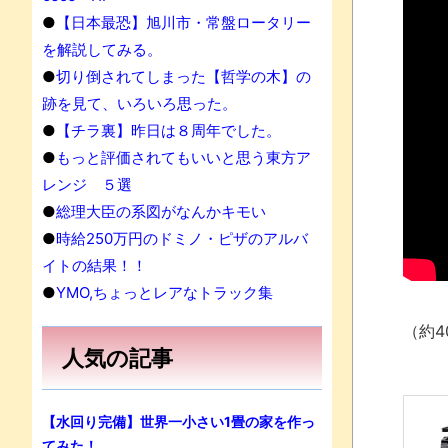
●
【日本最恐】旭川市・常盤ロータリー
を解説してみる。
●
切り倒されてしまった【哲学の木】の
跡を見て、いろいろ思った。
●
【チラ裏】昨日は８周年でした。
●
もっと評価されてもいいと思う東方ア
レンジ ５選
●
総理大臣の系図がなんかキモい
●
時給250万円のドミノ・ピザのアルバ
イトの結果！！
●
YMO,ちょっとレアなトラック集
（約4
人気の記事
【水回り完備】世界一小さい1畳の家を作っ
てみた！