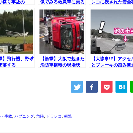
り祭り事故の
像でみる救急車に乗る
レコに残された安全
!
際の最悪な行動とは？
認を怠った者たちの
路・・・
撃】飛行機、野球
【衝撃】大阪で起きた
【大惨事!?】アクセ
墜落する
消防車横転の現場映
とブレーキの踏み間
像!!
いに遭遇した結果！
件・事故
,
ハプニング
,
危険
,
ドラレコ
,
衝撃