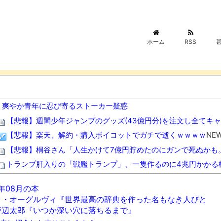
ホーム
RSS
爽やか青年に忍び寄るストーカー疑惑
【悲報】週間少年ジャンプのグッズ(43億円分)を注文し全てキ
【悲報】楽天、解約・購入ボイコットでガチで逝くｗｗｗｗ
NEW
【悲報】桐谷さん「人生かけて7億円貯めたのにガンで死ぬかも
トランプ肝入りの「戦艦トランプ」、一隻作るのに4兆円かかる
小学生姫ギャルモデルのりりぴ（12）、最新の姿に「痩せすぎ
6年08月の本
カップ麺は容器から有害物質が熱湯に溶け出るってマジか？
NEW
ラ・オーグルヴィ『世界最高の辞典を作った名もなき人びと
アニメ「ヤニねこ」、BPOで議論 視聴者から「◯◯◯なの
野辺太郎『いつか深い穴に落ちるまで』