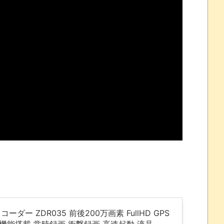
れなかったJリーグ…ならば自分たちで紹介だ！
・・・・・・・
盛りだくさん
サポ懇願したら・・・
サポ懇願したら・・・
しまったのか
ー ZDR035 前後200万画素 FullHD GPS