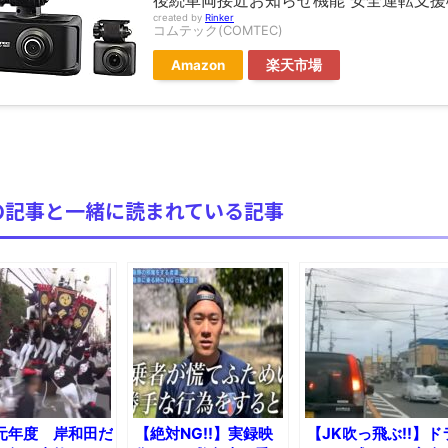
後続車両接近お知らせ機能 安全運転支援機
【極画像】名古屋の地下鉄wwwwwwwwwwww
created by
Rinker
コムテック(COMTEC)
全方位青い芝包囲網すぎて色々見失う、新しい仕事観
Amazon
楽天市場
見ていると！悲しくなってしまう猫の画像の数々！！
red by livedoor 相互RSS
の記事と一緒に読まれている記事
元年度 岸和田だ
【絶対NG!!】実録映
【JK吹っ飛ぶ!!】ド