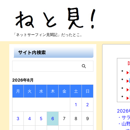
「ネットサーフィン見聞記」だったとこ。
サイト内検索
2026年8月
月
火
水
木
金
土
日
1
2
202
・サ
3
4
5
6
7
8
9
・山