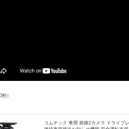
長野県のなめこのデカさが規格外だったｗｗ
新装版「ご冗談でしょう、ファインマンさん（上）（下）」発売
【画像】整形で2400万円超えの美女、水着グラビアに挑戦
歴ログは10周年ですがnoteに引っ越します
進撃の巨人シーズン7 ファイナルシーズンの感想
TBS「マツコの知らない世界」スタグル特集でほとんど紹介さ
時代の流れ
【衝撃】道志村の骨や服、沢の上流から流されてきた可能性・・
オーストラリアの男性飛行家 太平洋横断飛行
【中国】パトカーの前で好演技www当たり屋やお煽り運転など
「ム、ムリです・・・」メガネ美人ナースに入院中のオレのオナ
0秒）
「ム、ムリです・・・」メガネ美人ナースに入院中のオレのオナ
ナチスドイツは何故バルバロッサ作戦とかいう無茶に踏み切って
ブログお引越しのお知らせ
コムテック 車用 前後2カメラ ドライブレコーダ
まるで親子のような子猫とシェパード