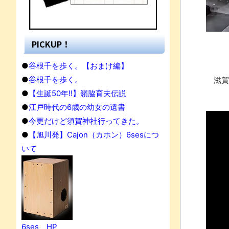
PICKUP！
●
谷根千を歩く。【おまけ編】
●
谷根千を歩く。
滋賀
●
【生誕50年!!】嶺脇育夫伝説
●
江戸時代の6歳の幼女の遺書
●
今更だけど須賀神社行ってきた。
●
【旭川発】Cajon（カホン）6sesにつ
いて
果
6ses HP