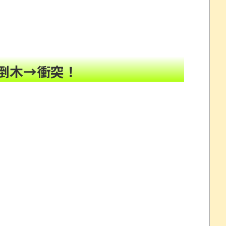
座り込みデモをしよう！」←どうすりゃいい？
NEW!
した事故。
NEW!
付き合う人を選べと炎上
NEW!
倒木→衝突！
32歳女が逮捕
NEW!
歳女を逮捕 238アカウント、総額43億円超「注文
美味しさが上回らないよね？「綺麗な食べ方はあるけど
劇～
NEW!
ｗｗｗｗｗｗ
NEW!
丸出しだと話題にwwww