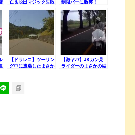
確
亡＆脱出マジック失敗
制限バーに激突！
末
集
ル
【ドラレコ】ツーリン
【激ヤバ】JKガン見
違
グ中に遭遇したまさか
ライダーのまさかの結
の横転事故！
末！ひどすぎるドラレ
コ映像まとめ！