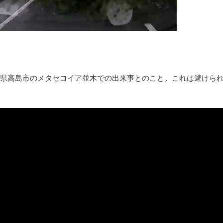
お前らの身体の悩み教えてくれ
『FF15』が発売10周年！ノクティスフィギュアなどが当たる記
みんななんだかんだ言ってお金持ってんじゃん
「アメリカのヤンキーがアジア人にケンカを売った結果ｗｗｗ」
【読書感想】山野辺太郎『いつか深い穴に落ちるまで』
映画ちいかわ観に行ったので感想を書きます(若干ネタバレあり) 26/
県高島市のメタセコイア並木での出来事とのこと。これは避けられ
マケイン9巻＆アニメ公式ガイド感想
独学で挑んだ2026年二級建築士学科試験結果速報（仮）
体験談：仕事で同じビルの中に入っているグループ会社の嫁子 [
葉月つばさちゃん、昔から見てるんだけどかなりお姉さんになっ
壊れたエアコンと歌えないボク
バージョンアップ情報更新 AOMEI Backupper Standard 8.3
高嶋ちさ子、ダウン症の姉が暴行事件！事件の一部始終と衝撃の
【呆然】北海道旅行ワイ「ウニイクラ丼特盛で食うぞ！！！うお
･････････････････････････････
【動画】カニ、ちょっかい出してきた陰にブチギレ