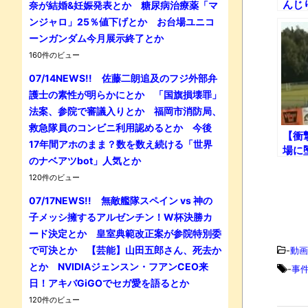
んじ
奈が結婚&妊娠発表とか 糖尿病治療薬「マ
数々!
ンジャロ」25％値下げとか お台場ユニコ
ーンガンダム今月展示終了とか
160件のビュー
07/14NEWS!! 佐藤二朗追及のフジ外部弁
護士の素性が明らかにとか 「国旗損壊罪」
法案、参院で審議入りとか 福岡市消防局、
救急隊員のコンビニ利用認めるとか 今後
【衝
17年間アホのまま？数を数え続ける「世界
場に
のナベアツbot」人気とか
120件のビュー
07/17NEWS!! 無敵艦隊スペイン vs 神の
子メッシ擁するアルゼンチン！W杯決勝カ
ード決定とか 皇室典範改正案が参院特別委
で可決とか 【芸能】山田五郎さん、死去か
-
動画
とか NVIDIAジェンスン・フアンCEO来
-
事
日！アキバGiGOでセガ愛を語るとか
120件のビュー