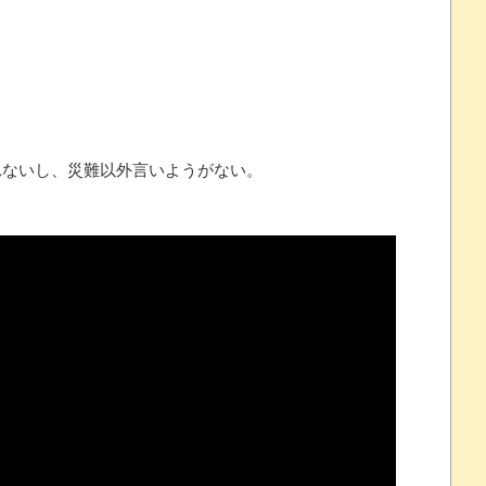
念くじが登場です
 ほか
07/25
ないし、災難以外言いようがない。
ほのぼの]
たね
.0 などバージョンアップ
結末
おおおおおおお！！！！！」→結