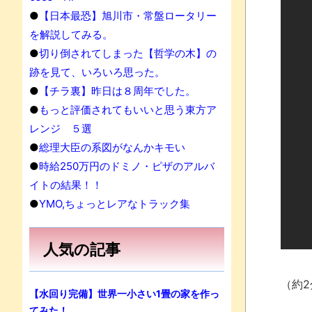
●
【日本最恐】旭川市・常盤ロータリー
果
を解説してみる。
●
切り倒されてしまった【哲学の木】の
跡を見て、いろいろ思った。
●
【チラ裏】昨日は８周年でした。
●
もっと評価されてもいいと思う東方ア
レンジ ５選
●
総理大臣の系図がなんかキモい
●
時給250万円のドミノ・ピザのアルバ
イトの結果！！
●
YMO,ちょっとレアなトラック集
人気の記事
（約2
【水回り完備】世界一小さい1畳の家を作っ
てみた！