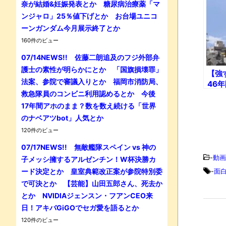
奈が結婚&妊娠発表とか 糖尿病治療薬「マ
ンジャロ」25％値下げとか お台場ユニコ
ーンガンダム今月展示終了とか
160件のビュー
07/14NEWS!! 佐藤二朗追及のフジ外部弁
護士の素性が明らかにとか 「国旗損壊罪」
【強
法案、参院で審議入りとか 福岡市消防局、
46
救急隊員のコンビニ利用認めるとか 今後
シリ
た『
17年間アホのまま？数を数え続ける「世界
説!!
のナベアツbot」人気とか
120件のビュー
07/17NEWS!! 無敵艦隊スペイン vs 神の
-
動画
子メッシ擁するアルゼンチン！W杯決勝カ
ード決定とか 皇室典範改正案が参院特別委
-
面
で可決とか 【芸能】山田五郎さん、死去か
とか NVIDIAジェンスン・フアンCEO来
日！アキバGiGOでセガ愛を語るとか
120件のビュー