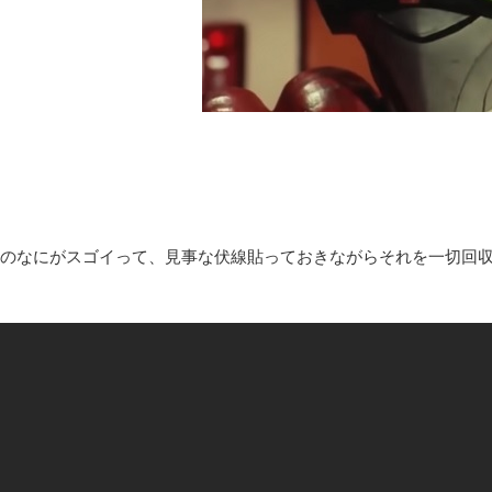
まっぷたつに…日本レトロゲーム協会がゲームソフトCDの劣化
別にどこの誰が一日何時間睡眠だろうがどうでもいいじゃないで
8月26日にリメイク完結編「FF7リベレーション」の新映像が公開！欧
凡庸な悪
お前らの身体の悩み教えてくれ
「アメリカのヤンキーがアジア人にケンカを売った結果ｗｗｗ」
【読書感想】山野辺太郎『いつか深い穴に落ちるまで』
映画ちいかわ観に行ったので感想を書きます(若干ネタバレあり) 26/
のなにがスゴイって、見事な伏線貼っておきながらそれを一切回収
マケイン9巻＆アニメ公式ガイド感想
独学で挑んだ2026年二級建築士学科試験結果速報（仮）
体験談：仕事で同じビルの中に入っているグループ会社の嫁子 [
葉月つばさちゃん、昔から見てるんだけどかなりお姉さんになっ
壊れたエアコンと歌えないボク
バージョンアップ情報更新 AOMEI Backupper Standard 8.3
高嶋ちさ子、ダウン症の姉が暴行事件！事件の一部始終と衝撃の