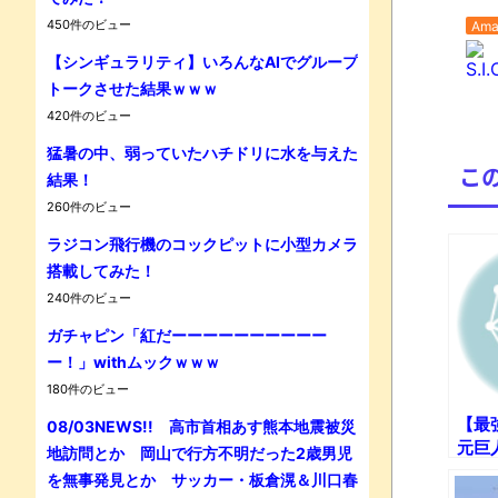
450件のビュー
Ama
【シンギュラリティ】いろんなAIでグループ
S.I
トークさせた結果ｗｗｗ
420件のビュー
猛暑の中、弱っていたハチドリに水を与えた
こ
結果！
Powe
260件のビュー
ラジコン飛行機のコックピットに小型カメラ
搭載してみた！
240件のビュー
ガチャピン「紅だーーーーーーーーーー
ー！」withムックｗｗｗ
180件のビュー
【最
08/03NEWS!! 高市首相あす熊本地震被災
元巨
地訪問とか 岡山で行方不明だった2歳男児
今だ
を無事発見とか サッカー・板倉滉＆川口春
場面