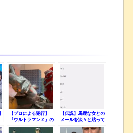
州
【プロによる犯行】
【伝説】馬鹿な女との
『ウルトラマンＺ』の
メールを淡々と貼って
タ
監督が本気でソフビ特
いくwww
撮してみた結果ｗ