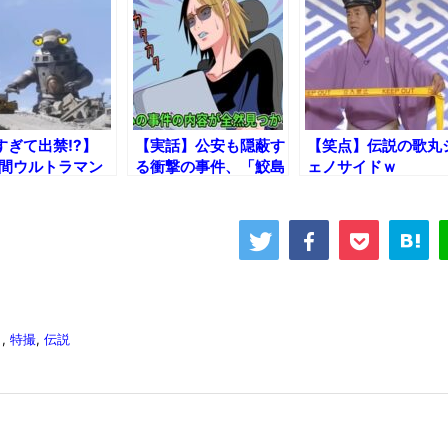
すぎて出禁!?】
【実話】公安も隠蔽す
【笑点】伝説の歌丸
年間ウルトラマン
る衝撃の事件、「鮫島
ェノサイドｗ
ーズから干されて
事件」とは？【ヤク
セブンガー』伝
目】
白
,
特撮
,
伝説