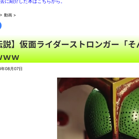
去に紹介した本はこちらから。
【トー横キッズ】家庭環境や毒親とのトラブルに悩む若者「大人に
「搾取しようとする大人をどう除外するか」
NEW!
>
動画
>
【悲報】経済大国の日本、世界に売るものがなさすぎて史上初め
【珍事】サッカーの試合が原因で交通事故が起きてしまう。
NEW
伝説】仮面ライダーストロンガー「そん
バーガーキング、超大型チーズバーガー発売。総カロリー約1656kc
ｗｗｗ
【魔改造】普通の基板を7倍の巨体にした結果ｗｗｗ
NEW!
【動画】動物園のゾウを撮影していたら…とんでもない“ファンサ
3年08月07日
シカ「全部喰った」 祭り中止
NEW!
【最終日】「一勝千金 6」「MAJOR 2nd（32）」「球詠 1
ール アツいスポーツ漫画】
NEW!
【悲報】ショートスリーパー堀大輔さん、「寝た方がいい」など
翻訳によると「怒った子どもが我慢に我慢して放った究極の技 
わずか３センチ！ 極小カブトムシ発見
【衝撃】韓国で売っている目覚まし時計のデザインが悪夢すぎる