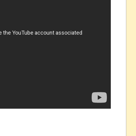
おおおおおおお！！！！！」→結
れなかったJリーグ…ならば自分たちで紹介だ！
・・・・・・・
盛りだくさん
サポ懇願したら・・・
サポ懇願したら・・・
しまったのか