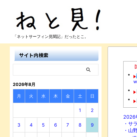
「ネットサーフィン見聞記」だったとこ。
サイト内検索
w
2026年8月
月
火
水
木
金
土
日
1
2
202
・サ
3
4
5
6
7
8
9
・山