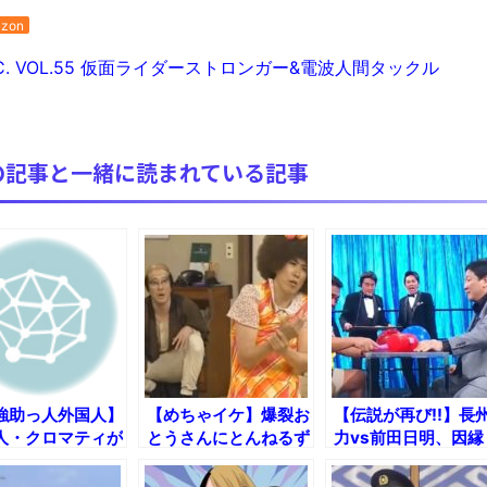
ブログお引越しのお知らせ
zon
まるで親子のような子猫とシェパード
.C. VOL.55 仮面ライダーストロンガー&電波人間タックル
【極画像】名古屋の地下鉄wwwwwwwwwwww
全方位青い芝包囲網すぎて色々見失う、新しい仕事観
見ていると！悲しくなってしまう猫の画像の数々！！
の記事と一緒に読まれている記事
red by livedoor 相互RSS
強助っ人外国人】
【めちゃイケ】爆裂お
【伝説が再び!!】長
人・クロマティが
とうさんにとんねるず
力vs前田日明、因縁
から語れるあの名
が襲来した伝説の神回
の"TKJP"ヘビー級
の全真相ｗ
ｗ
イトルマッチｗ