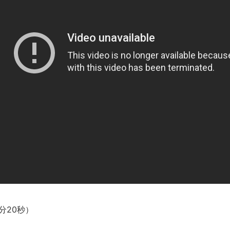
【呆然】北海道旅行ワイ「ウニイクラ丼特盛で食うぞ！！！うお
･････････････････････････････
【動画】カニ、ちょっかい出してきた陰にブチギレ
長野県のなめこのデカさが規格外だったｗｗ
新装版「ご冗談でしょう、ファインマンさん（上）（下）」発売
【画像】整形で2400万円超えの美女、水着グラビアに挑戦
歴ログは10周年ですがnoteに引っ越します
進撃の巨人シーズン7 ファイナルシーズンの感想
TBS「マツコの知らない世界」スタグル特集でほとんど紹介さ
時代の流れ
【衝撃】道志村の骨や服、沢の上流から流されてきた可能性・・
オーストラリアの男性飛行家 太平洋横断飛行
【中国】パトカーの前で好演技www当たり屋やお煽り運転など
「ム、ムリです・・・」メガネ美人ナースに入院中のオレのオナ
分20秒）
「ム、ムリです・・・」メガネ美人ナースに入院中のオレのオナ
ナチスドイツは何故バルバロッサ作戦とかいう無茶に踏み切って