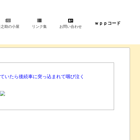
ｗｐｐコード
甚之助の小屋
リンク集
お問い合わせ
ていたら後続車に突っ込まれて咽び泣く
さい」 X民「は？怪しすぎんだろ。問い合わせするわ」
NEW!