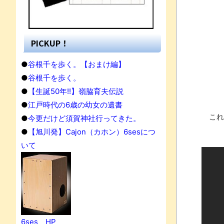
PICKUP！
●
谷根千を歩く。【おまけ編】
●
谷根千を歩く。
●
【生誕50年!!】嶺脇育夫伝説
●
江戸時代の6歳の幼女の遺書
これ
●
今更だけど須賀神社行ってきた。
●
【旭川発】Cajon（カホン）6sesにつ
いて
6ses HP