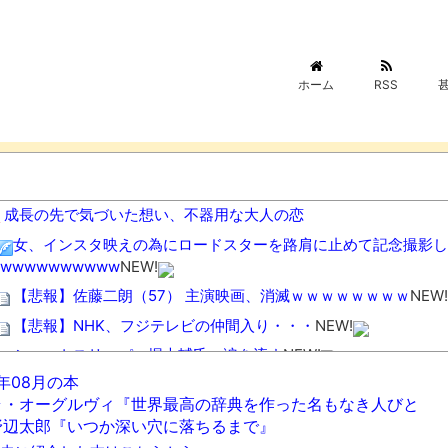
ホーム
RSS
成長の先で気づいた想い、不器用な大人の恋
女、インスタ映えの為にロードスターを路肩に止めて記念撮影し
wwwwwwwwww
NEW!
【悲報】佐藤二朗（57） 主演映画、消滅ｗｗｗｗｗｗｗｗ
NEW!
【悲報】NHK、フジテレビの仲間入り・・・
NEW!
ショートスリーパー堀大輔氏、涙を流す
NEW!
6年08月の本
Amazon「注文をキャンセルしました。身分証を提出してくだ
ラ・オーグルヴィ『世界最高の辞典を作った名もなき人びと
→衝撃の事実が判明する・・・
NEW!
野辺太郎『いつか深い穴に落ちるまで』
ほぼ毎日二郎系ラーメンでマシマシした結果結果wwwwwwww