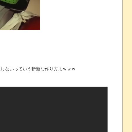
について問題提起 他
すか
州gamescom 2026にて
 ほか
07/25
しないっていう斬新な作り方よｗｗｗ
ほのぼの]
たね
.0 などバージョンアップ
結末