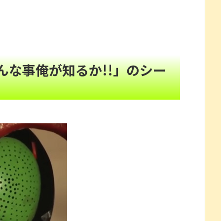
相談しても具体的に何もしてくれない」EXIT兼近
て韓国台湾に輸出額抜かされ置いてけぼりに……
NEW!
!
な事俺が知るか!!」のシー
al 単品2490円
NEW!
”を受けたｗｗｗｗ
NEW!
9」ほか、最新巻も50％還元！【Amazonマンガ毎週末セ
と誹謗中傷され配信中に泣き出してしまう
これだけは使いたくなかったのに・・・」とのこと。
www