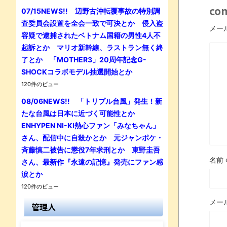
co
07/15NEWS!! 辺野古沖転覆事故の特別調
査委員会設置を全会一致で可決とか 侵入盗
メー
容疑で逮捕されたベトナム国籍の男性4人不
起訴とか マリオ新幹線、ラストラン無く終
了とか 「MOTHER3」20周年記念G-
SHOCKコラボモデル抽選開始とか
120件のビュー
08/06NEWS!! 「トリプル台風」発生！新
たな台風は日本に近づく可能性とか
ENHYPEN NI-KI熱心ファン「みなちゃん」
さん、配信中に自殺かとか 元ジャンポケ・
斉藤慎二被告に懲役7年求刑とか 東野圭吾
名前
さん、最新作『永遠の記憶』発売にファン感
涙とか
120件のビュー
メー
管理人