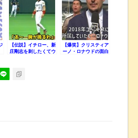
ジ
【伝説】イチロー、新
【爆笑】クリスティア
庄剛志を刺したくてウ
ーノ・ロナウドの面白
ズウズするｗ
エピソード27連発ｗ