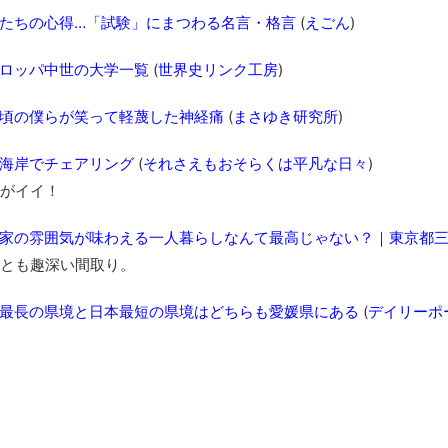
たちの心得…「試験」にまつわる名言・格言
(
えごん
)
ロッパ中世の大学一覧
(
世界史リンク工房
)
頃の僕らが笑って軽蔑した神経痛
(
まさゆき研究所
)
海岸でチェアリング
(
それさえもおそらくは平凡な日々
)
がイイ！
家の雰囲気が味わえる一人暮らしなんて最高じゃない？｜東京都三鷹
とも趣深い間取り。
最長の県境と日本最短の県境はどちらも愛媛県にある
(
デイリーポ