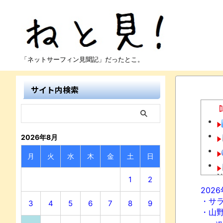
「ネットサーフィン見聞記」だったとこ。
サイト内検索
2026年8月
月
火
水
木
金
土
日
N
1
2
202
・サ
3
4
5
6
7
8
9
・山