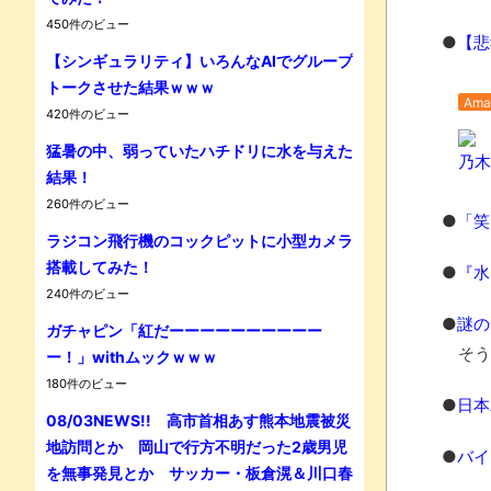
450件のビュー
●
【悲
【シンギュラリティ】いろんなAIでグループ
トークさせた結果ｗｗｗ
Ama
420件のビュー
猛暑の中、弱っていたハチドリに水を与えた
乃木坂
結果！
Powe
260件のビュー
●
「笑
ラジコン飛行機のコックピットに小型カメラ
搭載してみた！
●
『水
240件のビュー
●
謎の
ガチャピン「紅だーーーーーーーーーー
そう
ー！」withムックｗｗｗ
180件のビュー
●
日本
08/03NEWS!! 高市首相あす熊本地震被災
地訪問とか 岡山で行方不明だった2歳男児
●
バイ
を無事発見とか サッカー・板倉滉＆川口春