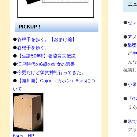
ニ
●
ゼレ
PICKUP！
●
アメ
●
谷根千を歩く。【おまけ編】
●
撃墜
●
谷根千を歩く。
cf,
●
【生誕50年!!】嶺脇育夫伝説
んな
●
江戸時代の6歳の幼女の遺書
抗議し
●
今更だけど須賀神社行ってきた。
●
【旭川発】Cajon（カホン）6sesにつ
●
小泉
いて
●
「G
まあ
●
米で
アラ
6ses HP