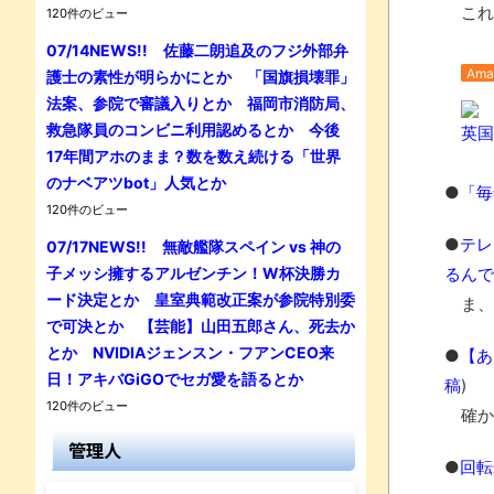
これ
120件のビュー
07/14NEWS!! 佐藤二朗追及のフジ外部弁
Ama
護士の素性が明らかにとか 「国旗損壊罪」
法案、参院で審議入りとか 福岡市消防局、
救急隊員のコンビニ利用認めるとか 今後
英国王の
17年間アホのまま？数を数え続ける「世界
のナベアツbot」人気とか
●
「毎
120件のビュー
●
テレ
07/17NEWS!! 無敵艦隊スペイン vs 神の
子メッシ擁するアルゼンチン！W杯決勝カ
るんで
ード決定とか 皇室典範改正案が参院特別委
ま、
で可決とか 【芸能】山田五郎さん、死去か
とか NVIDIAジェンスン・フアンCEO来
●
【あ
日！アキバGiGOでセガ愛を語るとか
稿
)
120件のビュー
確か
管理人
●
回転