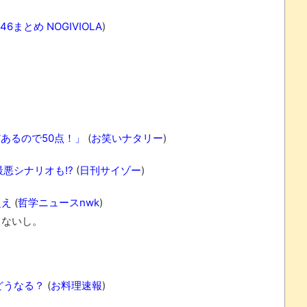
6まとめ NOGIVIOLA
)
あるので50点！」
(
お笑いナタリー
)
悪シナリオも!?
(
日刊サイゾー
)
超え
(
哲学ニュースnwk
)
てないし。
どうなる？
(
お料理速報
)