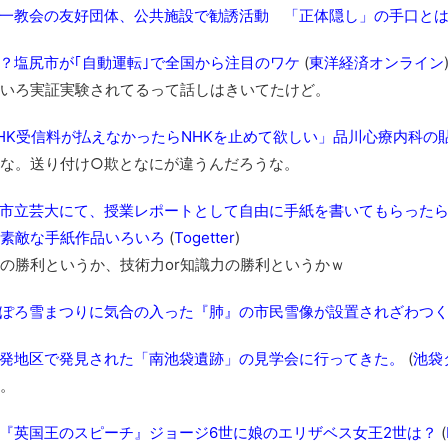
一教会の友好団体、公共施設で勧誘活動 「正体隠し」の手口と
？塩尻市が｢自動運転｣で全国から注目のワケ
(
東洋経済オンライン
いろ実証実験されてるって話しはきいてたけど。
HK受信料が払えなかったらNHKを止めて欲しい」品川心療内科の
な。送り付け○欺となにが違うんだろうな。
市立芸大にて、授業レポートとして自由に手紙を書いてもらった
素敵な手紙作品いろいろ
(
Togetter
)
勝利というか、技術力or知識力の勝利というかｗ
ぽろ雪まつりに気合の入った『肺』の市民雪像が設置されざわつく
発地区で発見された「南池袋遺跡」の見学会に行ってきた。
(
池袋
。
『英国王のスピーチ』ジョージ6世に娘のエリザベス女王2世は？
(