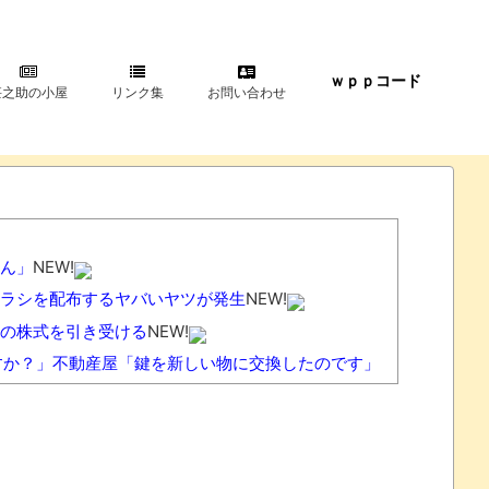
ｗｐｐコード
甚之助の小屋
リンク集
お問い合わせ
ん」
NEW!
ラシを配布するヤバいヤツが発生
NEW!
の株式を引き受ける
NEW!
すか？」不動産屋「鍵を新しい物に交換したのです」
ベルなの(ドン引き
NEW!
崩れるってマジ？
NEW!