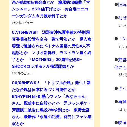
奈が結婚&妊娠発表とか 糖尿病治療薬「マ
●
旧統
ンジャロ」25％値下げとか お台場ユニコ
ーンガンダム今月展示終了とか
●
なぜ
160件のビュー
いろ
07/15NEWS!! 辺野古沖転覆事故の特別調
●
「N
査委員会設置を全会一致で可決とか 侵入盗
容疑で逮捕されたベトナム国籍の男性4人不
だわ
起訴とか マリオ新幹線、ラストラン無く終
了とか 「MOTHER3」20周年記念G-
●
京都
SHOCKコラボモデル抽選開始とか
他にも
120件のビュー
発想の
08/06NEWS!! 「トリプル台風」発生！新
●
さっ
たな台風は日本に近づく可能性とか
ENHYPEN NI-KI熱心ファン「みなちゃん」
●
再開
さん、配信中に自殺かとか 元ジャンポケ・
ほぉ
斉藤慎二被告に懲役7年求刑とか 東野圭吾
さん、最新作『永遠の記憶』発売にファン感
●
映画
涙とか