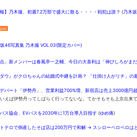
ブログお引越しのお知らせ
まるで親子のような子猫とシェパード
報】乃木撮、初週7.2万部で盛大に散る・・・・戦犯は誰？
(
乃木坂4
【極画像】名古屋の地下鉄wwwwwwwwwwww
全方位青い芝包囲網すぎて色々見失う、新しい仕事観
zon
見ていると！悲しくなってしまう猫の画像の数々！！
46写真集 乃木撮 VOL.03(限定カバー)
red by livedoor 相互RSS
点」新メンバーは春風亭一之輔、今日の大喜利は「伸びしろがまだ
ダウ』がクロちゃんの結婚式中継を計画？ 「仕掛け人がリチ」の最
デパート「伊勢丹」、営業利益700%増、新宿店は売上3000億円
いえば伊勢丹ってしばらく行ってないな。てかそもそも上京出来
バス協会、EVバスを2030年に1万台導入目指す
(
ゆめ痛
)
トテロで倒産したそば店は200万円で和解 → スシローペロペロは