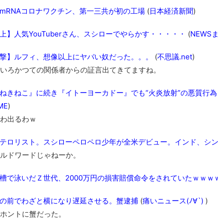
･････････････････････････････
mRNAコロナワクチン、第一三共が初の工場
(
日本経済新聞
)
【動画】カニ、ちょっかい出してきた陰にブチギレ
長野県のなめこのデカさが規格外だったｗｗ
上】人気YouTuberさん、スシローでやらかす・・・・・
(
NEWS
新装版「ご冗談でしょう、ファインマンさん（上）（下）」発売
撃】ルフィ、想像以上にヤバい奴だった。。。
(
不思議.net
)
【画像】整形で2400万円超えの美女、水着グラビアに挑戦
いろかつての関係者からの証言出てきてますね。
歴ログは10周年ですがnoteに引っ越します
進撃の巨人シーズン7 ファイナルシーズンの感想
ねきねこ』に続き『イトーヨーカドー』でも“火炎放射”の悪質行
TBS「マツコの知らない世界」スタグル特集でほとんど紹介さ
ME
)
時代の流れ
わ出るわｗ
【衝撃】道志村の骨や服、沢の上流から流されてきた可能性・・
テロリスト。スシローペロペロ少年が全米デビュー。インド、シ
オーストラリアの男性飛行家 太平洋横断飛行
ルドワードじゃねーか。
【中国】パトカーの前で好演技www当たり屋やお煽り運転など
「ム、ムリです・・・」メガネ美人ナースに入院中のオレのオナ
槽で泳いだＺ世代、2000万円の損害賠償命令をされていたｗｗｗ
「ム、ムリです・・・」メガネ美人ナースに入院中のオレのオナ
の前でわざと横になり遅延させる。蟹逮捕
(
痛いニュース(ﾉ∀`)
)
ナチスドイツは何故バルバロッサ作戦とかいう無茶に踏み切って
ホントに蟹だった。