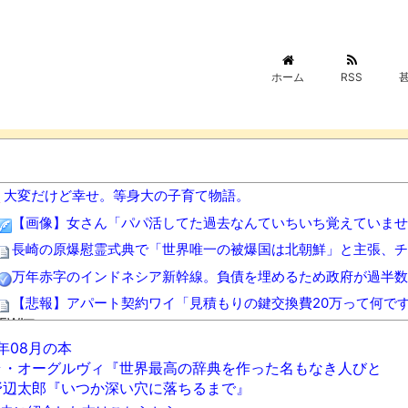
ホーム
RSS
大変だけど幸せ。等身大の子育て物語。
【画像】女さん「パパ活してた過去なんていちいち覚えていませ
長崎の原爆慰霊式典で「世界唯一の被爆国は北朝鮮」と主張、チ
万年赤字のインドネシア新幹線。負債を埋めるため政府が過半数
【悲報】アパート契約ワイ「見積もりの鍵交換費20万って何で
EW!
6年08月の本
【悲報】韓国人「え待って、何で日本の避難所って10年前と同レ
ラ・オーグルヴィ『世界最高の辞典を作った名もなき人びと
統合失調症って何がどうヤバいの？「現実」と「妄想」の境界が
野辺太郎『いつか深い穴に落ちるまで』
【恐怖】昔のカルピス、怖すぎる
NEW!