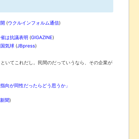
すか
州gamescom 2026にて
公開
(
ウクルインフォルム通信
)
務省は抗議表明
(
GIGAZINE
)
 ほか
中国気球
(
JBpress
)
07/25
といてこれだし。民間のだっていうなら、その企業が
的指向が同性だったらどう思うか」
ほのぼの]
たね
新聞
)
.0 などバージョンアップ
結末
おおおおおおお！！！！！」→結