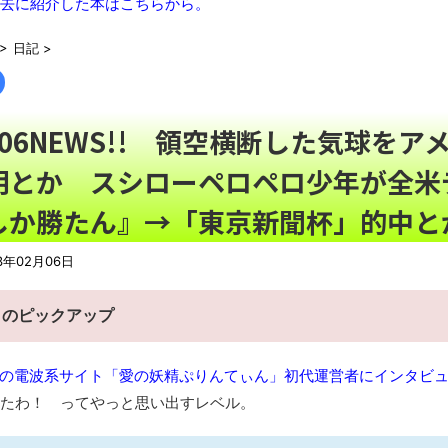
去に紹介した本はこちらから。
佐藤二朗さん、言葉にできない悔しさを感じる・・・「“ほんと
>
日記
>
【画像】台風15号の進路・・・・・
NEW!
【うむ】スタバの「コーヒーが苦手な人のコーヒー」という看板
2/06NEWS!! 領空横断した気球を
【動画】ゴルフ中の嵐を撮影していた男性が雷に打たれる事故。
【悲報】テレ東の若手女子アナ「国民が勝手に我々取材陣にカメ
明とか スシローペロペロ少年が全米
ある暑い日の１日
NEW!
しか勝たん』→「東京新聞杯」的中と
08/10NEWS!! 台風15号、11日に東北上陸のおそれとか
氏に西村ゆか氏が“離婚”を提示とか 「タトゥー入れてる奴は全員バカ
3年02月06日
か
【衝撃】大分の海岸沿いにある「県道635号線」は…海が荒れる
日のピックアップ
【08～10日の新刊】「あくまでクジャクの話です。8」「アオイ
琵琶湖三市同時花火大会、開催中止を発表 場所時刻不明・許可
の電波系サイト「愛の妖精ぷりんてぃん」初代運営者にインタビ
翻訳によると「怒った子どもが我慢に我慢して放った究極の技 
たわ！ ってやっと思い出すレベル。
まっぷたつに…日本レトロゲーム協会がゲームソフトCDの劣化