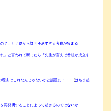
いの？」と子供から疑問→深すぎる考察が集まる
くれ」と言われて断ったら「先生が言えば番組が成立す
業の理由はこれなんじゃないかと話題に・・・
(
はちま起
」を再発明することによって起きるのではないか