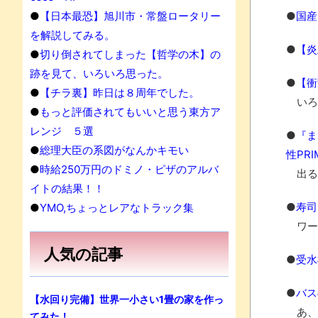
果
●
【日本最恐】旭川市・常盤ロータリー
●
国産
を解説してみる。
●
【炎
●
切り倒されてしまった【哲学の木】の
跡を見て、いろいろ思った。
●
【衝
●
【チラ裏】昨日は８周年でした。
いろ
●
もっと評価されてもいいと思う東方ア
レンジ ５選
●
『ま
●
総理大臣の系図がなんかキモい
性PRI
●
時給250万円のドミノ・ピザのアルバ
出る
イトの結果！！
●
寿司
●
YMO,ちょっとレアなトラック集
ワー
人気の記事
●
受水
●
バス
【水回り完備】世界一小さい1畳の家を作っ
あ、
てみた！