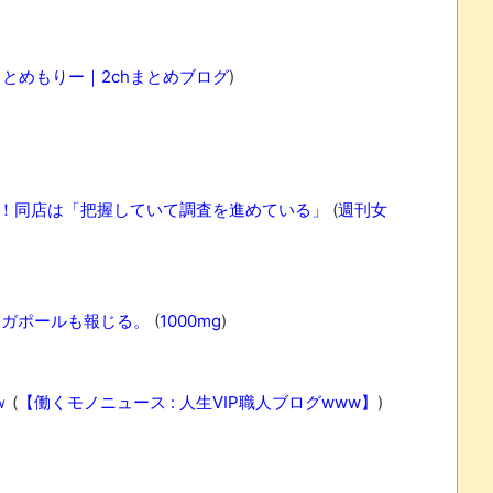
まとめもりー｜2chまとめブログ
)
為！同店は「把握していて調査を進めている」
(
週刊女
れなかったJリーグ…ならば自分たちで紹介だ！
・・・・・・・
ンガポールも報じる。
(
1000mg
)
盛りだくさん
サポ懇願したら・・・
ｗ
(
【働くモノニュース : 人生VIP職人ブログwww】
)
サポ懇願したら・・・
しまったのか