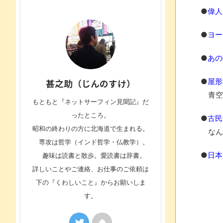
●
偉人
●
ヨー
●
あの
●
屋形
甚之助（じんのすけ）
青空
もともと『ネットサーフィン見聞記』だ
ったところ。
●
古民
昭和の終わりの方に北海道で生まれる。
なん
専攻は哲学（インド哲学・仏教学）。
●
日本
趣味は読書と散歩。愛読書は辞書。
詳しいことやご連絡、お仕事のご依頼は
下の『くわしいこと』からお願いしま
す。