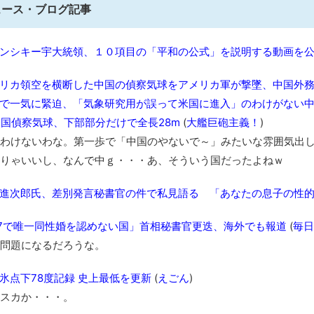
ュース・ブログ記事
別にどこの誰が一日何時間睡眠だろうがどうでもいいじゃないで
8月26日にリメイク完結編「FF7リベレーション」の新映像が公開！欧
ンシキー宇大統領、１０項目の「平和の公式」を説明する動画を
凡庸な悪
お前らの身体の悩み教えてくれ
リカ領空を横断した中国の偵察気球をアメリカ軍が撃墜、中国外
「アメリカのヤンキーがアジア人にケンカを売った結果ｗｗｗ」
で一気に緊迫、「気象研究用が誤って米国に進入」のわけがない
【読書感想】山野辺太郎『いつか深い穴に落ちるまで』
中国偵察気球、下部部分だけで全長28m
(
大艦巨砲主義！
)
映画ちいかわ観に行ったので感想を書きます(若干ネタバレあり) 26/
わけないわな。第一歩で「中国のやないで～」みたいな雰囲気出し
マケイン9巻＆アニメ公式ガイド感想
りゃいいし、なんで中ｇ・・・あ、そういう国だったよねｗ
独学で挑んだ2026年二級建築士学科試験結果速報（仮）
進次郎氏、差別発言秘書官の件で私見語る 「あなたの息子の性
体験談：仕事で同じビルの中に入っているグループ会社の嫁子 [
葉月つばさちゃん、昔から見てるんだけどかなりお姉さんになっ
7で唯一同性婚を認めない国」首相秘書官更迭、海外でも報道
(
毎日
壊れたエアコンと歌えないボク
問題になるだろうな。
バージョンアップ情報更新 AOMEI Backupper Standard 8.3
氷点下78度記録 史上最低を更新
(
えごん
)
高嶋ちさ子、ダウン症の姉が暴行事件！事件の一部始終と衝撃の
スカか・・・。
【呆然】北海道旅行ワイ「ウニイクラ丼特盛で食うぞ！！！うお