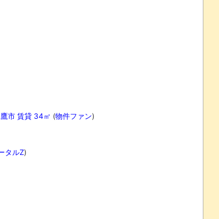
市 賃貸 34㎡
(
物件ファン
)
ータルZ
)