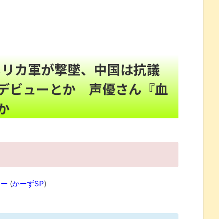
うのこと”を僕の口からは何ひとつ言えなくて」
NEW!
を見た子供のツッコミが的確すぎるｗｗｗ
NEW!
アメリカ軍が撃墜、中国は抗議
NEW!
ラを向けるな！」→炎上ｗｗｗ
NEW!
デビューとか 声優さん『血
か
 イオンモール爆発巡り遺族装う投稿拡散とか 夫・ひろゆき
です」彫り師YouTuber・しげちさんの動画話題と
と地獄と化す
ホノオ 33」「雷雷雷 7」
なし・交通整理なし・市が関与否定
ュー
(
かーずSP
)
これだけは使いたくなかったのに・・・」とのこと。
について問題提起 他