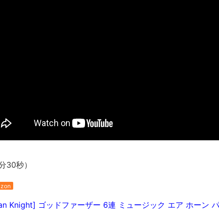
長野県のなめこのデカさが規格外だったｗｗ
新装版「ご冗談でしょう、ファインマンさん（上）（下）」発売
【画像】整形で2400万円超えの美女、水着グラビアに挑戦
歴ログは10周年ですがnoteに引っ越します
進撃の巨人シーズン7 ファイナルシーズンの感想
TBS「マツコの知らない世界」スタグル特集でほとんど紹介さ
時代の流れ
【衝撃】道志村の骨や服、沢の上流から流されてきた可能性・・
オーストラリアの男性飛行家 太平洋横断飛行
【中国】パトカーの前で好演技www当たり屋やお煽り運転など
「ム、ムリです・・・」メガネ美人ナースに入院中のオレのオナ
分30秒）
「ム、ムリです・・・」メガネ美人ナースに入院中のオレのオナ
ナチスドイツは何故バルバロッサ作戦とかいう無茶に踏み切って
zon
ブログお引越しのお知らせ
an Knight] ゴッドファーザー 6連 ミュージック エア ホーン パラ
まるで親子のような子猫とシェパード