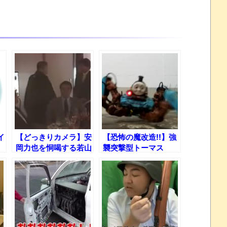
イ
【どっきりカメラ】安
【恐怖の魔改造!!】強
岡力也を恫喝する若山
襲突撃型トーマス
富三郎ｗ