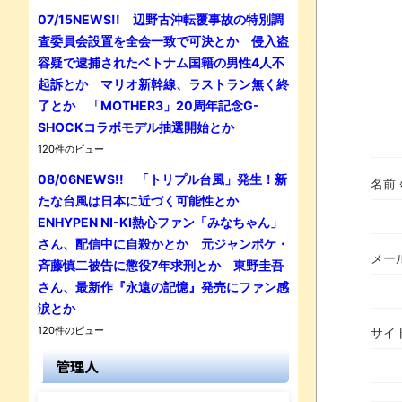
07/15NEWS!! 辺野古沖転覆事故の特別調
査委員会設置を全会一致で可決とか 侵入盗
容疑で逮捕されたベトナム国籍の男性4人不
起訴とか マリオ新幹線、ラストラン無く終
了とか 「MOTHER3」20周年記念G-
SHOCKコラボモデル抽選開始とか
120件のビュー
08/06NEWS!! 「トリプル台風」発生！新
名前
たな台風は日本に近づく可能性とか
ENHYPEN NI-KI熱心ファン「みなちゃん」
さん、配信中に自殺かとか 元ジャンポケ・
メー
斉藤慎二被告に懲役7年求刑とか 東野圭吾
さん、最新作『永遠の記憶』発売にファン感
涙とか
120件のビュー
サイ
管理人