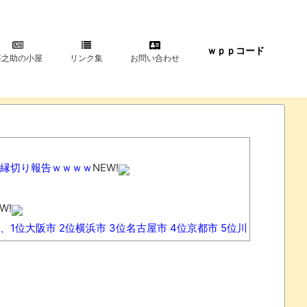
ｗｐｐコード
甚之助の小屋
リンク集
お問い合わせ
縁切り報告ｗｗｗｗ
NEW!
W!
位大阪市 2位横浜市 3位名古屋市 4位京都市 5位川
い！カス！」→炎上→逆に配信でブチギレ反論！絶叫