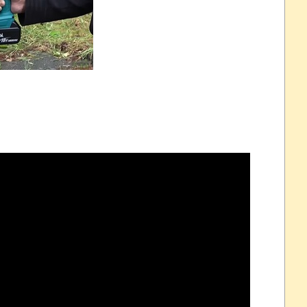
念くじが登場です
 ほか
07/25
ほのぼの]
たね
.0 などバージョンアップ
結末
おおおおおおお！！！！！」→結