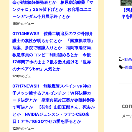
奈が結婚&妊娠発表とか 糖尿病治療薬「マ
ンジャロ」25％値下げとか お台場ユニコ
【阿
キを
ーンガンダム今月展示終了とか
しま
160件のビュー
07/14NEWS!! 佐藤二朗追及のフジ外部弁
護士の素性が明らかにとか 「国旗損壊罪」
法案、参院で審議入りとか 福岡市消防局、
救急隊員のコンビニ利用認めるとか 今後
-
動画
17年間アホのまま？数を数え続ける「世界
-
面
のナベアツbot」人気とか
120件のビュー
07/17NEWS!! 無敵艦隊スペイン vs 神の
子メッシ擁するアルゼンチン！W杯決勝カ
ード決定とか 皇室典範改正案が参院特別委
co
で可決とか 【芸能】山田五郎さん、死去か
とか NVIDIAジェンスン・フアンCEO来
メー
日！アキバGiGOでセガ愛を語るとか
120件のビュー