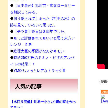
●
【日本最恐】旭川市・常盤ロータリー
を解説してみる。
●
切り倒されてしまった【哲学の木】の
跡を見て、いろいろ思った。
●
【チラ裏】昨日は８周年でした。
●
もっと評価されてもいいと思う東方ア
レンジ ５選
●
総理大臣の系図がなんかキモい
●
時給250万円のドミノ・ピザのアルバ
イトの結果！！
●
YMO,ちょっとレアなトラック集
（約8
人気の記事
Ama
[Av
【水回り完備】世界一小さい1畳の家を作っ
てみた！