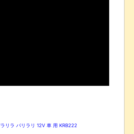
れなかったJリーグ…ならば自分たちで紹介だ！
・・・・・・・
盛りだくさん
サポ懇願したら・・・
サポ懇願したら・・・
しまったのか
リラ パリラリ 12V 車 用 KRB222