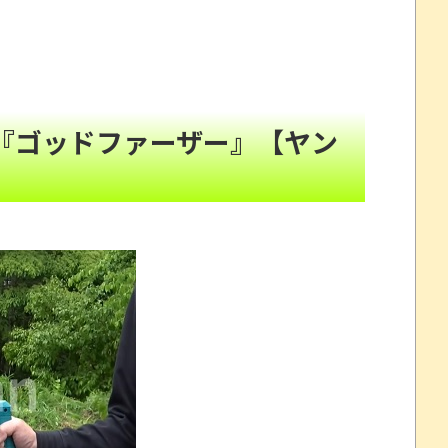
った」
NEW!
なるｗｗｗ
NEW!
！」←
NEW!
る『ゴッドファーザー』【ヤン
70％オフほか【新着Kindleセール 8月07日まと
故。
NEW!
性「安心して眠りたい」
NEW!
判決
NEW!
プレイ動画で当時が懐かしい。
頼んだら…とんでもない事になった
劇～