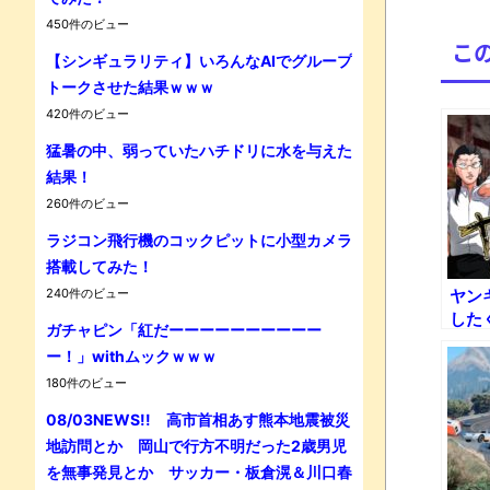
450件のビュー
こ
【シンギュラリティ】いろんなAIでグループ
トークさせた結果ｗｗｗ
420件のビュー
Powe
猛暑の中、弱っていたハチドリに水を与えた
結果！
260件のビュー
ラジコン飛行機のコックピットに小型カメラ
搭載してみた！
240件のビュー
ヤン
した
ガチャピン「紅だーーーーーーーーーー
や」
ー！」withムックｗｗｗ
かな
180件のビュー
08/03NEWS!! 高市首相あす熊本地震被災
地訪問とか 岡山で行方不明だった2歳男児
を無事発見とか サッカー・板倉滉＆川口春