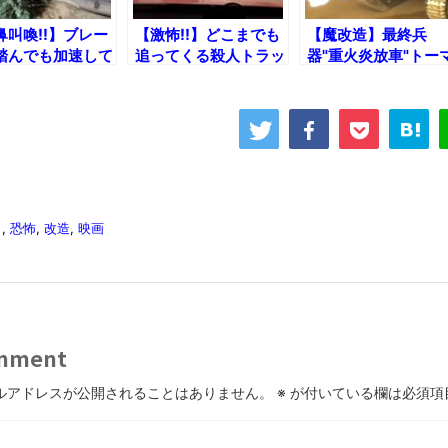
鼻叫喚!!】ブレー
【激怖!!】どこまでも
【魔改造】最終兵
踏んでも加速して
追ってくる殺人トラッ
器"重火炎放車"トー
うGTA5
クのあおり運転！
スｗ
白
,
恐怖
,
改造
,
映画
mment
ルアドレスが公開されることはありません。
※
が付いている欄は必須項