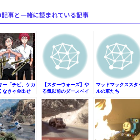
【極画像】名古屋の地下鉄wwwwwwwwwwww
の記事と一緒に読まれている記事
全方位青い芝包囲網すぎて色々見失う、新しい仕事観
見ていると！悲しくなってしまう猫の画像の数々！！
red by livedoor 相互RSS
キー「チビ、ケガ
【スターウォーズ】や
マッドマックススタ
くなきゃ金出せ
る気以前のダースベイ
ルの車たち
中学生「30万し
ダーのテーマ
いけど大丈夫？」