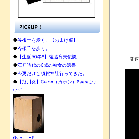
PICKUP！
●
谷根千を歩く。【おまけ編】
●
谷根千を歩く。
●
【生誕50年!!】嶺脇育夫伝説
変速
●
江戸時代の6歳の幼女の遺書
●
今更だけど須賀神社行ってきた。
●
【旭川発】Cajon（カホン）6sesにつ
いて
果
6ses HP