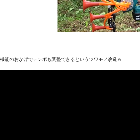
お前らの身体の悩み教えてくれ
『FF15』が発売10周年！ノクティスフィギュアなどが当たる記
みんななんだかんだ言ってお金持ってんじゃん
「アメリカのヤンキーがアジア人にケンカを売った結果ｗｗｗ」
【読書感想】山野辺太郎『いつか深い穴に落ちるまで』
映画ちいかわ観に行ったので感想を書きます(若干ネタバレあり) 26/
マケイン9巻＆アニメ公式ガイド感想
機能のおかげでテンポも調整できるというツワモノ改造ｗ
独学で挑んだ2026年二級建築士学科試験結果速報（仮）
体験談：仕事で同じビルの中に入っているグループ会社の嫁子 [
葉月つばさちゃん、昔から見てるんだけどかなりお姉さんになっ
壊れたエアコンと歌えないボク
バージョンアップ情報更新 AOMEI Backupper Standard 8.3
高嶋ちさ子、ダウン症の姉が暴行事件！事件の一部始終と衝撃の
【呆然】北海道旅行ワイ「ウニイクラ丼特盛で食うぞ！！！うお
･････････････････････････････
【動画】カニ、ちょっかい出してきた陰にブチギレ