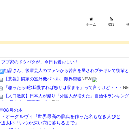
ホーム
RSS
ブブ家のドタバタが、今日も愛おしい！
粗品さん、後輩芸人のファンから苦言を呈されブチギレて後輩と
【悲報】隣家の室外機バトル、限界突破
NEW!
「怒ったら6秒我慢すれば怒りは収まる」って言うけど・・・
NE
【人口激変】日本人が減り「外国人が増えた」自治体ランキング、1
口市 日本人の不安高まる
NEW!
6年08月の本
38歳女ですが結婚する気全くないんだよねwww
NEW!
ラ・オーグルヴィ『世界最高の辞典を作った名もなき人びと
有名配信者さん、ジャングリア沖縄を酷評「ほんとーにおもんな
野辺太郎『いつか深い穴に落ちるまで』
しながら熱弁「誰かが声を上げないといけない！」
NEW!