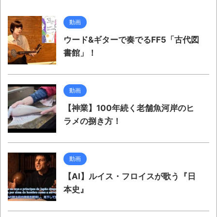
動画
ウード&ギターで奏でるFF5「古代図
書館」！
動画
【神業】100年続く老舗魚河岸のヒ
ラメの捌き方！
動画
【AI】ルイス・フロイスが歌う『日
本史』