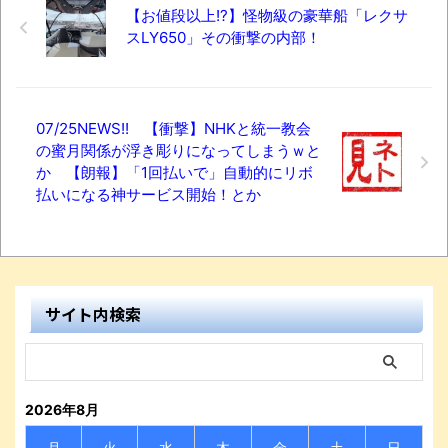
【お値段以上!?】怪物級の豪華船「レクサ
スLY650」その衝撃の内部！
07/25NEWS!! 【衝撃】NHKと統一教会
の蜜月関係が浮き彫りになってしまうｗと
か 【朗報】「1回払いで」自動的にリボ
払いになる神サービス開始！とか
サイト内検索
2026年8月
月
火
水
木
金
土
日