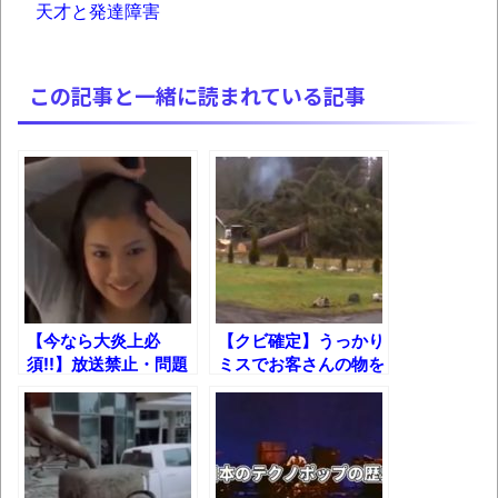
天才と発達障害
新装版「ご冗談でしょう、ファインマンさ
ん（上）（下）」発売
【画像】整形で2400万円超えの美女、水着
この記事と一緒に読まれている記事
グラビアに挑戦
歴ログは10周年ですがnoteに引っ越します
進撃の巨人シーズン7 ファイナルシーズンの
感想
TBS「マツコの知らない世界」スタグル特
集でほとんど紹介されなかったJリーグ…なら
【今なら大炎上必
【クビ確定】うっかり
ば自分たちで紹介だ！
須!!】放送禁止・問題
ミスでお客さんの物を
となったCMまとめ
ぶっ壊してしまう絶望
時代の流れ
【解説つき】
と悲しみの仕事中の失
敗まとめ
【衝撃】道志村の骨や服、沢の上流から流
されてきた可能性・・・・・・・・・