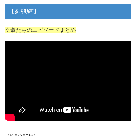
みんななんだかんだ言ってお金持ってんじ
ゃん
【参考動画】
「アメリカのヤンキーがアジア人にケンカ
を売った結果ｗｗｗ」 ほか
文豪たちのエピソードまとめ
【読書感想】山野辺太郎『いつか深い穴に
落ちるまで』
映画ちいかわ観に行ったので感想を書きま
す(若干ネタバレあり) 26/07/25
マケイン9巻＆アニメ公式ガイド感想
独学で挑んだ2026年二級建築士学科試験結
果速報（仮）
体験談：仕事で同じビルの中に入っている
グループ会社の嫁子 [ほのぼの]
葉月つばさちゃん、昔から見てるんだけど
かなりお姉さんになったね