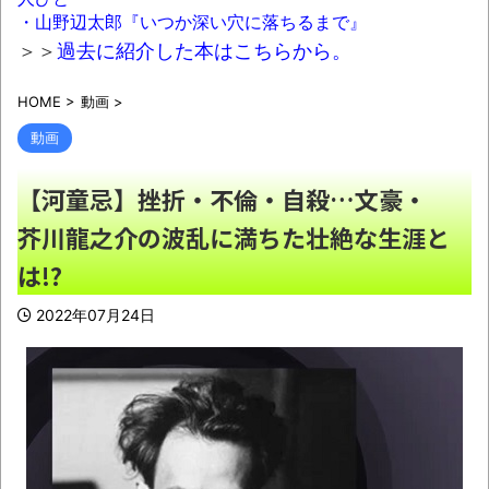
日本「輸入に頼りまくりです」高市「円安
・山野辺太郎『いつか深い穴に落ちるまで』
ホクホク！ホクホクゥ！」←
NEW!
＞＞
過去に紹介した本はこちらから。
【終わり】ガチの国税職員さん、税務調査
HOME
>
動画
>
で詐欺を行い〇億だまし取る
NEW!
動画
【画像】ジャンポケ斎藤「性行為の許諾は
取ったことありません」
NEW!
【河童忌】挫折・不倫・自殺…文豪・
「オッス！はるかちゃん」全巻99円、
芥川龍之介の波乱に満ちた壮絶な生涯と
「拳闘暗黒伝セスタス」全巻70％オフほか【新
は!?
着Kindleセール 8月07日まとめ】
NEW!
2022年07月24日
メルカリでいいねだけ押して全く購入しな
いやつの正体
NEW!
【動画】よく助けられたな。岐阜の川で外
国人が溺れてしまう事故。
NEW!
懲役7年を求刑 元ジャンポケ・斉藤被告か