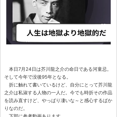
ら性的暴行被害の女性「安心して眠りたい」
NEW!
【衝撃】50代女性、京大病院で脳腫瘍手術
→“腫瘍の無い部位”を摘出 2度「腫瘍ではな
い」と出るも続行、脳幹損傷で“植物状態”に
NEW!
「これでよく走れるな…」あるX民が撮影し
たトラックの荷物の積み方が激ヤバだと話題に
NEW!
本日7月24日は芥川龍之介の命日である河童忌。
北海道江別大学生殺人事件、主犯格の川口
そして今年で没後95年となる。
被告(19)に無期懲役の判決
NEW!
折に触れて書いているけど、自分にとって芥川龍
ウード&ギターで奏でるFF5「古代図書
之介は私淑する人物の一人だ。今でも時折その作品
館」！
NEW!
を読み直すけど、やっぱり凄いな～と感心するばか
レトロパソコンの雑誌掲載プログラムリス
りなのだ。
トを打ち込んだゲームプレイ動画で当時が懐か
下部に参考動画あります。