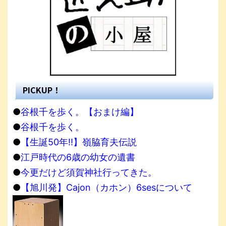
PICKUP！
●
谷根千を歩く。【おまけ編】
●
谷根千を歩く。
●
【生誕50年!!】嶺脇育夫伝説
●
江戸時代の6歳の幼女の遺書
●
今更だけど須賀神社行ってきた。
●
【旭川発】Cajon（カホン）6sesについて