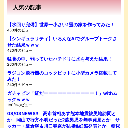
人気の記事
【水回り完備】世界一小さい1畳の家を作ってみた！
450件のビュー
【シンギュラリティ】いろんなAIでグループトークさ
せた結果ｗｗｗ
420件のビュー
猛暑の中、弱っていたハチドリに水を与えた結果！
260件のビュー
ラジコン飛行機のコックピットに小型カメラ搭載して
みた！
240件のビュー
ガチャピン「紅だーーーーーーーーーーー！」withム
ックｗｗｗ
180件のビュー
08/03NEWS!! 高市首相あす熊本地震被災地訪問と
か 岡山で行方不明だった2歳男児を無事発見とか サ
ッカー・板倉滉＆川口春奈が結婚&妊娠発表とか 糖尿