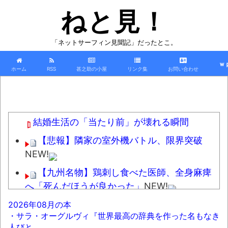
ねと見！
「ネットサーフィン見聞記」だったとこ。
ｗ
ホーム
RSS
甚之助の小屋
リンク集
お問い合わせ
結婚生活の「当たり前」が壊れる瞬間
【悲報】隣家の室外機バトル、限界突破
NEW!
【九州名物】鶏刺し食べた医師、全身麻痺
へ「死んだほうが良かった」
NEW!
れいわ新選組、ついに解体ｗｗｗｗｗｗｗ
2026年08月の本
・サラ・オーグルヴィ『世界最高の辞典を作った名もなき
NEW!
人びと