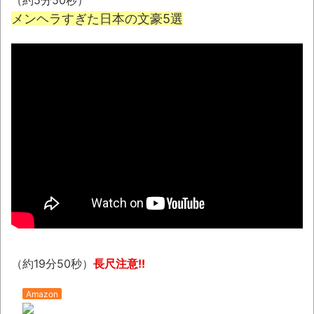
（約5分50秒）
メンヘラすぎた日本の文豪5選
壊れたエアコンと歌えないボク
バージョンアップ情報更新 AOMEI
Backupper Standard 8.3.0 などバージョンア
ップ
高嶋ちさ子、ダウン症の姉が暴行事件！事
件の一部始終と衝撃の結末
【呆然】北海道旅行ワイ「ウニイクラ丼特
盛で食うぞ！！！うおおおおおおお
お！！！！！」→結
果･････････････････････････････
【動画】カニ、ちょっかい出してきた陰に
ブチギレ
（約19分50秒）
長尺注意!!
長野県のなめこのデカさが規格外だったｗ
Amazon
ｗ