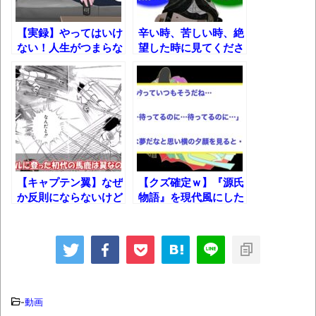
全方位青い芝包囲網すぎて色々見失う、新
しい仕事観
【実録】やってはいけ
辛い時、苦しい時、絶
ない！人生がつまらな
望した時に見てくださ
見ていると！悲しくなってしまう猫の画像
くなる5つのこと
い。鴨長明『方丈記』
の数々！！
Powered by livedoor 相互RSS
【キャプテン翼】なぜ
【クズ確定ｗ】『源氏
か反則にならないけど
物語』を現代風にした
完全にアウトなプレイ
ら光源氏が畜生すぎた
まとめｗ
件ｗｗｗ
-
動画