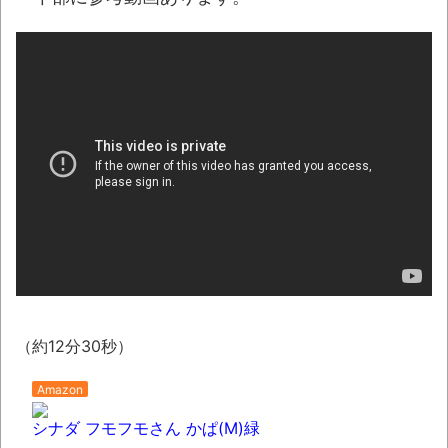
しい。
積水ハウス「地面師に55億円騙し取られ
た…」 ワイ「はえーかわいそう…会社滅茶苦茶
やろなぁ」
「これで11万取られたの!?」あるX民が玄関
ドアノブの修理を頼んだら…とんでもない事に
なった
「題名のない音楽会」ゲーム音楽批判から
36年 ～因果な逆転劇～
50歳になりました
凡庸な悪
（約12分30秒）
お前らの身体の悩み教えてくれ
『FF15』が発売10周年！ノクティスフィギ
Amazon
ュアなどが当たる記念くじが登場です
シナダ フモフモさん かぱ(M)緑