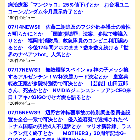
病治療薬「マンジャロ」25％値下げとか お台場ユニ
コーンガンダム今月展示終了とか
160件のビュー
07/14NEWS!! 佐藤二朗追及のフジ外部弁護士の素性
が明らかにとか 「国旗損壊罪」法案、参院で審議入
りとか 福岡市消防局、救急隊員のコンビニ利用認め
るとか 今後17年間アホのまま？数を数え続ける「世
界のナベアツbot」人気とか
120件のビュー
07/17NEWS!! 無敵艦隊スペイン vs 神の子メッシ擁
するアルゼンチン！W杯決勝カード決定とか 皇室典
範改正案が参院特別委で可決とか 【芸能】山田五郎
さん、死去かとか NVIDIAジェンスン・フアンCEO来
日！アキバGiGOでセガ愛を語るとか
120件のビュー
07/15NEWS!! 辺野古沖転覆事故の特別調査委員会設
置を全会一致で可決とか 侵入盗容疑で逮捕されたベ
トナム国籍の男性4人不起訴とか マリオ新幹線、ラス
トラン無く終了とか 「MOTHER3」20周年記念G-
SHOCKコラボモデル抽選開始とか