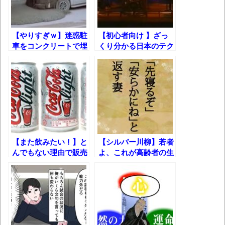
オーストラリアの男性飛行家 太平洋横断
飛行
【やりすぎｗ】迷惑駐
【初心者向け 】ざっ
【中国】パトカーの前で好演技www当たり
車をコンクリートで埋
くり分かる日本のテク
屋やお煽り運転など盛りだくさん
めたったｗｗｗ
ノの歴史
「ム、ムリです・・・」メガネ美人ナース
に入院中のオレのオナサポ懇願したら・・・
「ム、ムリです・・・」メガネ美人ナース
に入院中のオレのオナサポ懇願したら・・・
ナチスドイツは何故バルバロッサ作戦とか
【また飲みたい！】と
【シルバー川柳】若者
いう無茶に踏み切ってしまったのか
んでもない理由で販売
よ、これが高齢者の生
ブログお引越しのお知らせ
中止になった飲み物
き様だ!!
20選ｗ
まるで親子のような子猫とシェパード
【極画像】名古屋の地下鉄
wwwwwwwwwwww