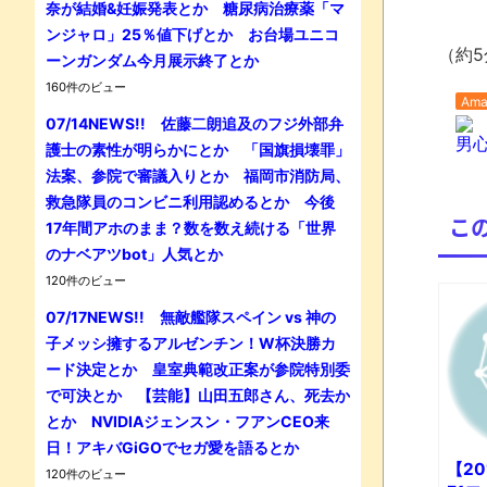
奈が結婚&妊娠発表とか 糖尿病治療薬「マ
ンジャロ」25％値下げとか お台場ユニコ
（約5
ーンガンダム今月展示終了とか
160件のビュー
Ama
07/14NEWS!! 佐藤二朗追及のフジ外部弁
男
護士の素性が明らかにとか 「国旗損壊罪」
法案、参院で審議入りとか 福岡市消防局、
救急隊員のコンビニ利用認めるとか 今後
こ
17年間アホのまま？数を数え続ける「世界
のナベアツbot」人気とか
120件のビュー
07/17NEWS!! 無敵艦隊スペイン vs 神の
子メッシ擁するアルゼンチン！W杯決勝カ
ード決定とか 皇室典範改正案が参院特別委
で可決とか 【芸能】山田五郎さん、死去か
とか NVIDIAジェンスン・フアンCEO来
日！アキバGiGOでセガ愛を語るとか
【20
120件のビュー