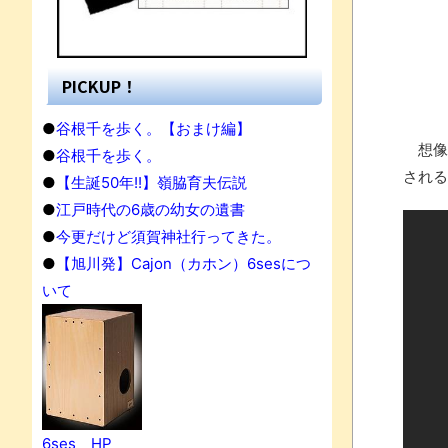
PICKUP！
●
谷根千を歩く。【おまけ編】
想像に
●
谷根千を歩く。
される
●
【生誕50年!!】嶺脇育夫伝説
●
江戸時代の6歳の幼女の遺書
●
今更だけど須賀神社行ってきた。
●
【旭川発】Cajon（カホン）6sesにつ
いて
果
6ses HP