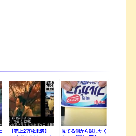
上
【売上2万枚未満】
見てる側から試したく