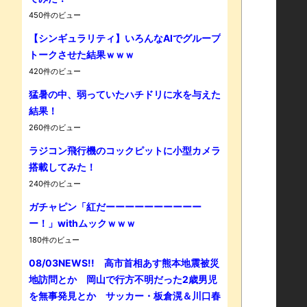
450件のビュー
【シンギュラリティ】いろんなAIでグループ
トークさせた結果ｗｗｗ
Powe
420件のビュー
猛暑の中、弱っていたハチドリに水を与えた
結果！
260件のビュー
ラジコン飛行機のコックピットに小型カメラ
搭載してみた！
240件のビュー
ガチャピン「紅だーーーーーーーーーー
ー！」withムックｗｗｗ
180件のビュー
08/03NEWS!! 高市首相あす熊本地震被災
地訪問とか 岡山で行方不明だった2歳男児
を無事発見とか サッカー・板倉滉＆川口春