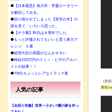
●
【日本最恐】旭川市・常盤ロータリー
を解説してみる。
●
切り倒されてしまった【哲学の木】の
跡を見て、いろいろ思った。
●
【チラ裏】昨日は８周年でした。
●
もっと評価されてもいいと思う東方ア
レンジ ５選
●
総理大臣の系図がなんかキモい
●
時給250万円のドミノ・ピザのアルバ
イトの結果！！
●
YMO,ちょっとレアなトラック集
（約6
男性ve
人気の記事
【水回り完備】世界一小さい1畳の家を作っ
てみた！