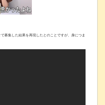
念くじが登場です
 ほか
07/25
タで募集した結果を再現したとのことですが、身につま
ほのぼの]
たね
.0 などバージョンアップ
結末
おおおおおおお！！！！！」→結