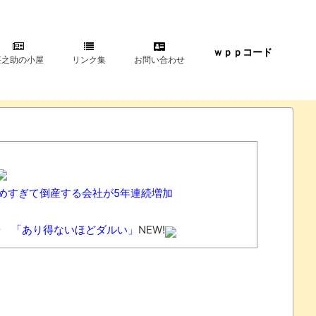
ｗｐｐコード
甚之助の小屋
リンク集
お問い合わせ
めすぎて倒産する会社が5年連続増加
華 「あり得ないほどダルい」
NEW!
歳で取り返しのつかない代償を背負うことに
NEW!
を開発
NEW!
!