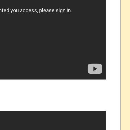
れなかったJリーグ…ならば自分たちで紹介だ！
・・・・・・・
盛りだくさん
サポ懇願したら・・・
サポ懇願したら・・・
しまったのか