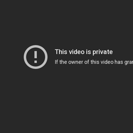
全方位青い芝包囲網すぎて色々見失う、新しい仕事観
見ていると！悲しくなってしまう猫の画像の数々！！
red by livedoor 相互RSS