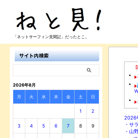
「ネットサーフィン見聞記」だったとこ。
サイト内検索
2026年8月
月
火
水
木
金
土
日
1
2
202
・サ
3
4
5
6
7
8
9
・山