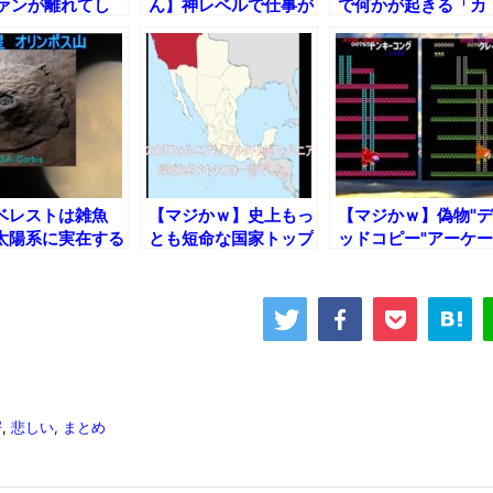
ファンが離れてし
ん】神レベルで仕事が
で何かが起きる「カ
た理由まとめ
速い人たちの映像まと
ン」特集
めｗ
ベレストは雑魚
【マジかｗ】史上もっ
【マジかｗ】偽物"デ
太陽系に実在する
とも短命な国家トップ
ッドコピー"アーケー
ぎる山ベスト4！
１０
ドゲーム、27選!!
愕
,
悲しい
,
まとめ