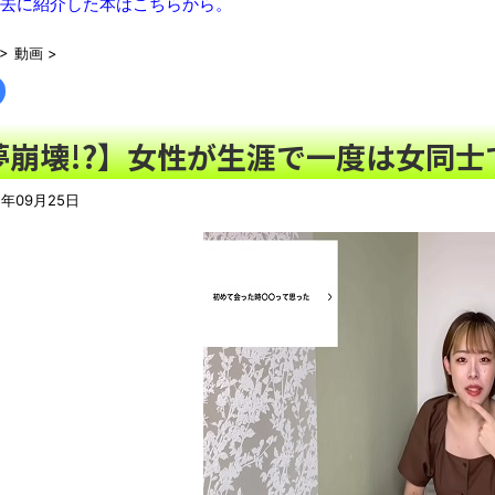
去に紹介した本はこちらから。
【画像】国連、初の女性総長が誕生か この2人の一騎打ちにな
>
動画
>
北海道江別大学生殺人事件、主犯格の川口被告(19)に無期懲役の
日本などのSNSを埋め尽くす「釜山病」とは？「ソウル病」に
ウード&ギターで奏でるFF5「古代図書館」！
NEW!
夢崩壊!?】女性が生涯で一度は女同士で
【画像】JK「なぁこれウチの気持ちやねん、全部食べてな！」
N
【動画】泳いでいる途中で足がつく事に気付いたチワワが可愛す
1年09月25日
豚汁がたいへん好きなのだが、最近見かけるようになった豚
マストだ」「自分の理想はこれだ！」
NEW!
レトロパソコンの雑誌掲載プログラムリストを打ち込んだゲーム
積水ハウス「地面師に55億円騙し取られた…」 ワイ「はえーか
「これで11万取られたの!?」あるX民が玄関ドアノブの修理を
「題名のない音楽会」ゲーム音楽批判から36年 ～因果な逆転
50歳になりました
凡庸な悪
お前らの身体の悩み教えてくれ