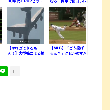
90年代J-POPヒット
なる！簡単で面白いレ
しなかった名曲集ｗ
シピ BEST15
【やればできるも
【MLB】「どう投げ
ん！】大型機による驚
るん？」クセが強すぎ
異の大暴れアクロバッ
る変則投球フォーム
ト飛行TOP15！
22選ｗ