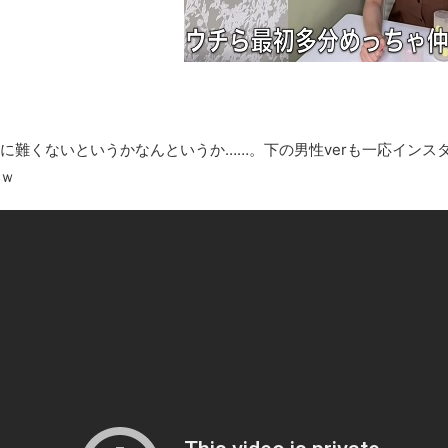
『FF15』が発売10周年！ノクティスフィギュアなどが当たる記
みんななんだかんだ言ってお金持ってんじゃん
「アメリカのヤンキーがアジア人にケンカを売った結果ｗｗｗ」
【読書感想】山野辺太郎『いつか深い穴に落ちるまで』
映画ちいかわ観に行ったので感想を書きます(若干ネタバレあり) 26/
難くないというかなんというか……。下の男性verも一応インス
マケイン9巻＆アニメ公式ガイド感想
ｗ
独学で挑んだ2026年二級建築士学科試験結果速報（仮）
体験談：仕事で同じビルの中に入っているグループ会社の嫁子 [
葉月つばさちゃん、昔から見てるんだけどかなりお姉さんになっ
壊れたエアコンと歌えないボク
バージョンアップ情報更新 AOMEI Backupper Standard 8.3
高嶋ちさ子、ダウン症の姉が暴行事件！事件の一部始終と衝撃の
【呆然】北海道旅行ワイ「ウニイクラ丼特盛で食うぞ！！！うお
･････････････････････････････
【動画】カニ、ちょっかい出してきた陰にブチギレ
長野県のなめこのデカさが規格外だったｗｗ