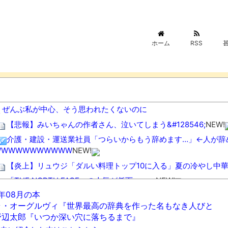
ホーム
RSS
ぜんぶ私が中心、そう思われたくないのに
【悲報】みいちゃんの作者さん、泣いてしまう&#128546;
NEW!
介護・建設・運送業社員「つらいからもう辞めます…」←人が辞
WWWWWWWWWWW
NEW!
【炎上】リュウジ「ダルい料理トップ10に入る」夏の冷やし中
「THE NORTH FACE」の人気が低下・・・
NEW!
6年08月の本
【衝撃】川口被告(19)に無期懲役 江別大学生殺人事件、19
ラ・オーグルヴィ『世界最高の辞典を作った名もなき人びと
水中で三時間生存可能、潜水スーツを着用させた水中用ゴキブリ
野辺太郎『いつか深い穴に落ちるまで』
【動画】自動ドアの仕組みを理解した富山のツバメが賢い。
NEW