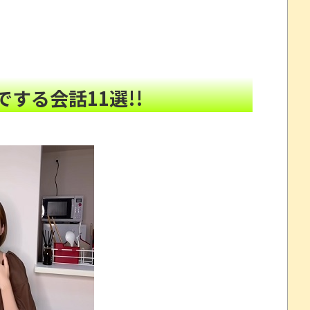
りそう
NEW!
判決
NEW!
続く新ワード！
NEW!
する会話11選!!
EW!
ぎるｗｗｗｗ
NEW!
汁専門店の豚汁に不満を感じることがある「この工程は
プレイ動画で当時が懐かしい。
NEW!
わいそう…会社滅茶苦茶やろなぁ」
NEW!
頼んだら…とんでもない事になった
劇～