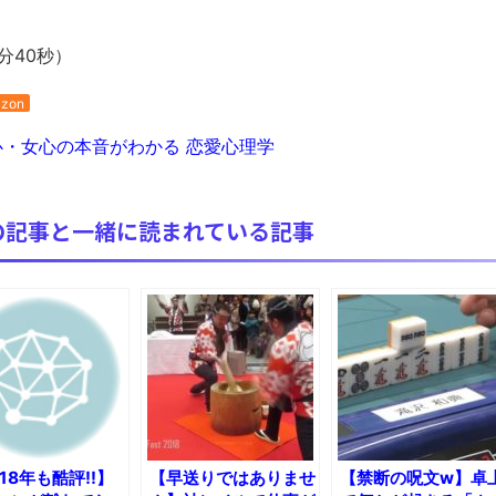
分40秒）
zon
心・女心の本音がわかる 恋愛心理学
の記事と一緒に読まれている記事
18年も酷評!!】
【早送りではありませ
【禁断の呪文w】卓