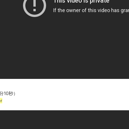
新装版「ご冗談でしょう、ファインマンさん（上）（下）」発売
【画像】整形で2400万円超えの美女、水着グラビアに挑戦
歴ログは10周年ですがnoteに引っ越します
進撃の巨人シーズン7 ファイナルシーズンの感想
TBS「マツコの知らない世界」スタグル特集でほとんど紹介さ
時代の流れ
【衝撃】道志村の骨や服、沢の上流から流されてきた可能性・・
オーストラリアの男性飛行家 太平洋横断飛行
【中国】パトカーの前で好演技www当たり屋やお煽り運転など
「ム、ムリです・・・」メガネ美人ナースに入院中のオレのオナ
「ム、ムリです・・・」メガネ美人ナースに入院中のオレのオナ
分10秒）
r
ナチスドイツは何故バルバロッサ作戦とかいう無茶に踏み切って
ブログお引越しのお知らせ
まるで親子のような子猫とシェパード
【極画像】名古屋の地下鉄wwwwwwwwwwww