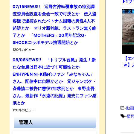
F1
07/15NEWS!! 辺野古沖転覆事故の特別調
まっ
査委員会設置を全会一致で可決とか 侵入盗
容疑で逮捕されたベトナム国籍の男性4人不
起訴とか マリオ新幹線、ラストラン無く終
了とか 「MOTHER3」20周年記念G-
SHOCKコラボモデル抽選開始とか
120件のビュー
【エ
08/06NEWS!! 「トリプル台風」発生！新
ｗ】
たな台風は日本に近づく可能性とか
高す
ENHYPEN NI-KI熱心ファン「みなちゃん」
さん、配信中に自殺かとか 元ジャンポケ・
斉藤慎二被告に懲役7年求刑とか 東野圭吾
さん、最新作『永遠の記憶』発売にファン感
涙とか
-
動画
120件のビュー
-
驚
管理人