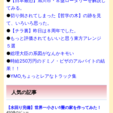
●
【日本最恐】旭川市・常盤ロータリーを解説し
てみる。
●
切り倒されてしまった【哲学の木】の跡を見
て、いろいろ思った。
●
【チラ裏】昨日は８周年でした。
●
もっと評価されてもいいと思う東方アレンジ
５選
●
総理大臣の系図がなんかキモい
●
時給250万円のドミノ・ピザのアルバイトの結
果！！
●
YMO,ちょっとレアなトラック集
人気の記事
【水回り完備】世界一小さい1畳の家を作ってみた！
450件のビュー