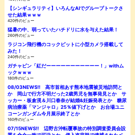
【シンギュラリティ】いろんなAIでグループトークさ
せた結果ｗｗｗ
420件のビュー
猛暑の中、弱っていたハチドリに水を与えた結果！
260件のビュー
ラジコン飛行機のコックピットに小型カメラ搭載して
みた！
240件のビュー
ガチャピン「紅だーーーーーーーーーーー！」withム
ックｗｗｗ
180件のビュー
08/03NEWS!! 高市首相あす熊本地震被災地訪問と
か 岡山で行方不明だった2歳男児を無事発見とか サ
ッカー・板倉滉＆川口春奈が結婚&妊娠発表とか 糖尿
病治療薬「マンジャロ」25％値下げとか お台場ユニ
コーンガンダム今月展示終了とか
160件のビュー
07/15NEWS!! 辺野古沖転覆事故の特別調査委員会設
置を全会一致で可決とか 侵入盗容疑で逮捕されたベ