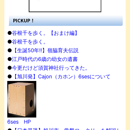
PICKUP！
●
谷根千を歩く。【おまけ編】
●
谷根千を歩く。
●
【生誕50年!!】嶺脇育夫伝説
●
江戸時代の6歳の幼女の遺書
●
今更だけど須賀神社行ってきた。
●
【旭川発】Cajon（カホン）6sesについて
6ses HP