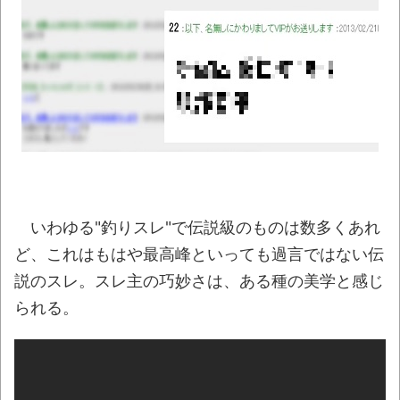
つチートだろ…」と思った奴あげてけ
NEW!
記者「中革連は食料品消費税ゼロを公約に
掲げていたが？」→階猛氏「それは財源確保と
いう条件付き」
NEW!
【動画】これはお見事。中国重慶市で珍し
い事故が撮影される。
NEW!
「いったいどんな音が出るのか…」韓国で売
っている目覚まし時計のデザインが悪夢すぎる
いわゆる"釣りスレ"で伝説級のものは数多くあれ
ｗｗｗ
NEW!
ど、これはもはや最高峰といっても過言ではない伝
まっぷたつに…日本レトロゲーム協会がゲー
説のスレ。スレ主の巧妙さは、ある種の美学と感じ
ムソフトCDの劣化について問題提起 他
NEW!
られる。
別にどこの誰が一日何時間睡眠だろうがど
うでもいいじゃないですか
NEW!