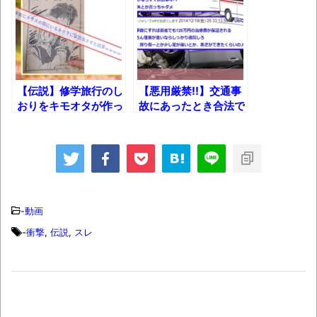
た寮脱走を本日決行」
【呆然】北海道旅行ワイ「ウニイクラ丼特
盛で食うぞ！！！うおおおおおおお
お！！！！！」→結
果･････････････････････････････
【伝説】修学旅行のし
【悪用厳禁!!】交通事
【動画】カニ、ちょっかい出してきた陰に
おりをキモオタが作っ
故にあったとき合法で
ブチギレ
た結果ｗｗｗ
稼ぐ方法とは？
長野県のなめこのデカさが規格外だったｗ
ｗ
新装版「ご冗談でしょう、ファインマンさ
ん（上）（下）」発売
-
動画
【画像】整形で2400万円超えの美女、水着
-
衝撃
,
伝説
,
スレ
グラビアに挑戦
歴ログは10周年ですがnoteに引っ越します