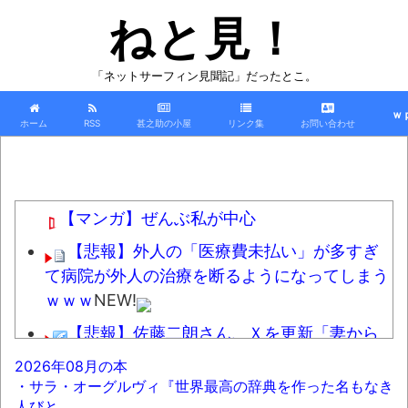
ねと見！
「ネットサーフィン見聞記」だったとこ。
ｗ
ホーム
RSS
甚之助の小屋
リンク集
お問い合わせ
【マンガ】ぜんぶ私が中心
【悲報】外人の「医療費未払い」が多すぎ
て病院が外人の治療を断るようになってしまう
ｗｗｗ
NEW!
【悲報】佐藤二朗さん、Ｘを更新「妻から
『ハグでもしてみっか』と言われました」ｗｗ
2026年08月の本
ｗｗｗｗｗｗｗｗ
NEW!
・サラ・オーグルヴィ『世界最高の辞典を作った名もなき
人びと