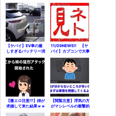
08日の新着CGまとめ
8月26日にリメイク完結編「FF7リベレーシ
ョン」の新映像が公開！欧州gamescom 2026
にて
レトロパソコンの雑誌掲載プログラムリス
トを打ち込んだゲームプレイ動画で当時が懐か
【ヤバイ】EV車の厳
11/09NEWS!! 【ヤ
しすぎるバッテリー消
バイ】カプコンで大事
しい。
費と充電スポットの現
件発生とか 【衝撃】
凡庸な悪
実！
ＮＨＫ受信料、全世帯
徴収見送りかとか
お前らの身体の悩み教えてくれ
「アメリカのヤンキーがアジア人にケンカ
を売った結果ｗｗｗ」 ほか
【読書感想】山野辺太郎『いつか深い穴に
【微エロ注意!?】姉が
【閲覧注意】浮気の方
落ちるまで』
求婚して来た結果ｗｗ
がマシレベルの衝撃的
ｗ
すぎる嫁からのまさか
映画ちいかわ観に行ったので感想を書きま