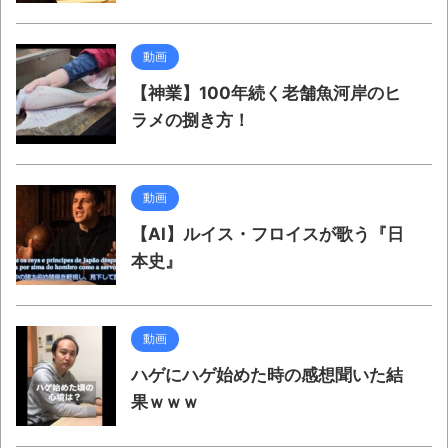
動画
【神業】100年続く老舗魚河岸のヒ
ラメの捌き方！
動画
【AI】ルイス・フロイスが歌う『日
本史』
動画
ハゲにハゲ始めた時の感想聞いた結
果ｗｗｗ