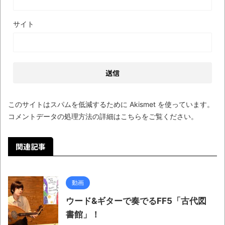
に入院中のオレのオナサポ懇願したら・・・
サイト
ナチスドイツは何故バルバロッサ作戦とか
いう無茶に踏み切ってしまったのか
ブログお引越しのお知らせ
まるで親子のような子猫とシェパード
【極画像】名古屋の地下鉄
このサイトはスパムを低減するために Akismet を使っています。
wwwwwwwwwwww
コメントデータの処理方法の詳細はこちらをご覧ください
。
全方位青い芝包囲網すぎて色々見失う、新
しい仕事観
関連記事
見ていると！悲しくなってしまう猫の画像
の数々！！
動画
Powered by livedoor 相互RSS
ウード&ギターで奏でるFF5「古代図
書館」！