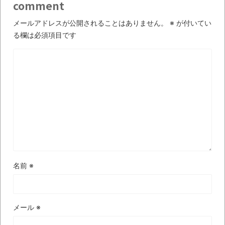
進撃の巨人シーズン7 ファイナルシーズンの
comment
感想
メールアドレスが公開されることはありません。
※
が付いてい
TBS「マツコの知らない世界」スタグル特
る欄は必須項目です
集でほとんど紹介されなかったJリーグ…なら
ば自分たちで紹介だ！
時代の流れ
【衝撃】道志村の骨や服、沢の上流から流
されてきた可能性・・・・・・・・・
オーストラリアの男性飛行家 太平洋横断
飛行
【中国】パトカーの前で好演技www当たり
名前
※
屋やお煽り運転など盛りだくさん
「ム、ムリです・・・」メガネ美人ナース
に入院中のオレのオナサポ懇願したら・・・
メール
※
「ム、ムリです・・・」メガネ美人ナース