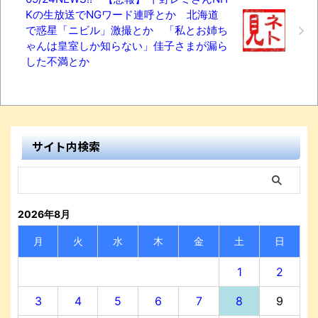
Kの生放送でNGワード連呼とか 北海道
で惑星「ニビル」激撮とか 「私とお姉ち
ゃんは皇室しか知らない」佳子さまが漏ら
した不満とか
サイト内検索
2026年8月
月
火
水
木
金
土
日
1
2
3
4
5
6
7
8
9