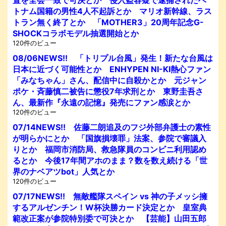
トナム国籍の男性4人不起訴とか マリオ新幹線、ラス
トラン無く終了とか 「MOTHER3」20周年記念G-
SHOCKコラボモデル抽選開始とか
120件のビュー
08/06NEWS!! 「トリプル台風」発生！新たな台風は
日本に近づく可能性とか ENHYPEN NI-KI熱心ファン
「みなちゃん」さん、配信中に自殺かとか 元ジャン
ポケ・斉藤慎二被告に懲役7年求刑とか 東野圭吾さ
ん、最新作『永遠の記憶』発売にファン感涙とか
120件のビュー
07/14NEWS!! 佐藤二朗追及のフジ外部弁護士の素性
が明らかにとか 「国旗損壊罪」法案、参院で審議入
りとか 福岡市消防局、救急隊員のコンビニ利用認め
るとか 今後17年間アホのまま？数を数え続ける「世
界のナベアツbot」人気とか
120件のビュー
07/17NEWS!! 無敵艦隊スペイン vs 神の子メッシ擁
するアルゼンチン！W杯決勝カード決定とか 皇室典
範改正案が参院特別委で可決とか 【芸能】山田五郎