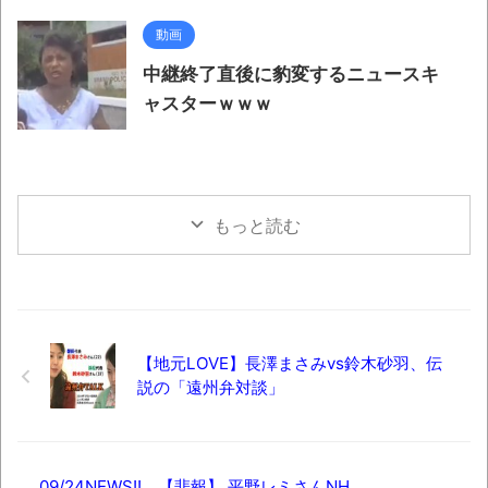
動画
中継終了直後に豹変するニュースキ
ャスターｗｗｗ
もっと読む
【地元LOVE】長澤まさみvs鈴木砂羽、伝
説の「遠州弁対談」
09/24NEWS!! 【悲報】 平野レミさんNH