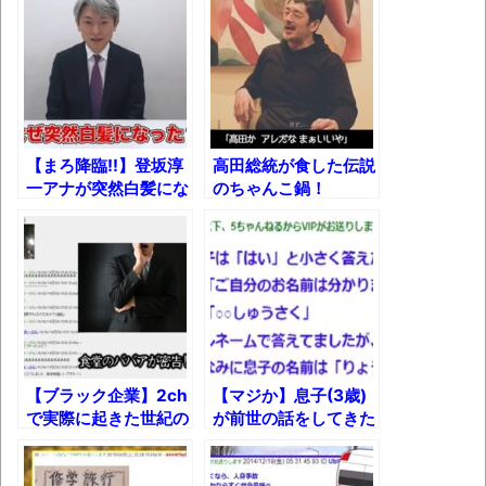
のカミングアウト!!
す(若干ネタバレあり) 26/07/25
【伝説】
マケイン9巻＆アニメ公式ガイド感想
独学で挑んだ2026年二級建築士学科試験結
果速報（仮）
体験談：仕事で同じビルの中に入っている
【まろ降臨!!】登坂淳
高田総統が食した伝説
一アナが突然白髪にな
のちゃんこ鍋！
グループ会社の嫁子 [ほのぼの]
った理由……
葉月つばさちゃん、昔から見てるんだけど
かなりお姉さんになったね
壊れたエアコンと歌えないボク
バージョンアップ情報更新 AOMEI
Backupper Standard 8.3.0 などバージョンア
【ブラック企業】2ch
【マジか】息子(3歳)
ップ
で実際に起きた世紀の
が前世の話をしてきた
高嶋ちさ子、ダウン症の姉が暴行事件！事
大脱走事件「ワイ将社
んだがｗｗｗ
畜、1ヶ月練りに練っ
件の一部始終と衝撃の結末