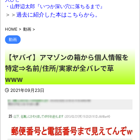
【埼玉】憂国の士、河合ゆうすけ市議、 埼
・山野辺太郎『いつか深い穴に落ちるまで』
玉県知事選に立候補表明
NEW!
＞＞
過去に紹介した本はこちらから。
【悲報】ラッパーさん、札束披露するもネ
HOME
>
動画
>
ット民から新社会人の初ボーナスくらいしかな
いと笑われる
NEW!
動画
人生終わってる派遣社員だけどこれからど
【ヤバイ】アマゾンの箱から個人情報を
う生きていくべきかな？
NEW!
特定⇒名前/住所/実家が全バレで草
【画像】コメ 損切り加速ｗｗｗｗｗｗｗ
www
ｗｗ
NEW!
西川貴教アニキ、ミュージックステーショ
2021年09月23日
ンで”魅惑のマーメイド達と限界突破”してしま
うｗｗｗｗ
NEW!
【画像】寺田心さん(18)、筋トレした結果無
事かわいくなるｗｗｗｗｗ
NEW!
【規格外】実在する歴史上の人物で「こい