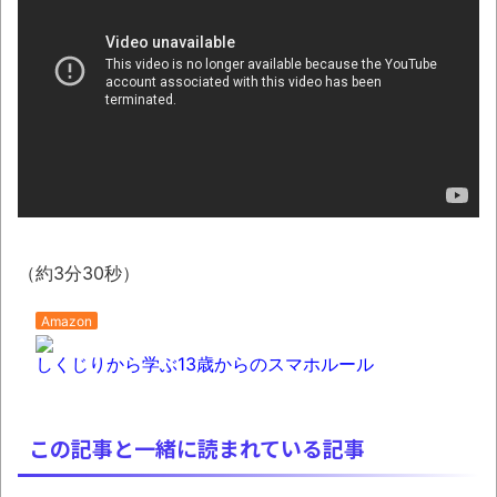
【悲報】太鼓の達人、お馴染みのフォント
の使用料が年間6万から年間320万になったの
で変更に
NEW!
ナナフシモドキと公園へ
08/08NEWS!! 高市首相の熊本視察「PR動
画」批判相次ぐとか 【甲子園】有明、被災
地・熊本に届ける劇的逆転勝利とか KDDI、
楽天へのローミングを9月末終了とか ニンテ
ンドーミュージアム、公式ページ以外で購入し
（約3分30秒）
たチケットは無効にとか
Amazon
「ぞわっとした…」カルディで売っているコ
ーヒーのパッケージが“一瞬怖い”と話題に
しくじりから学ぶ13歳からのスマホルール
wwww
「天才か」いや変態です、宝鐘マリンの
この記事と一緒に読まれている記事
ルアーを作ってタコを釣り上げた動画が葛飾北
斎も大喜びの構図過ぎておもろい件ほか、8月