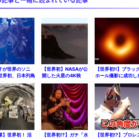
すが世界のソニ
【世界初】NASAが公
【世界初!!】ブラッ
世界初、日本列島
開した火星の4K映
ホール撮影に成功し
SS船外から4K撮影
像!!
国際研究チーム提供
像!!
映像
撃】世界初！ 活
【世界初!?】ガチ「水
【世界初!?】プロレ