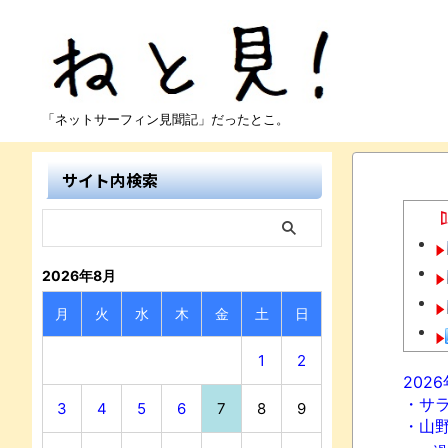
「ネットサーフィン見聞記」だったとこ。
サイト内検索
2026年8月
月
火
水
木
金
土
日
1
2
202
・サ
3
4
5
6
7
8
9
・山