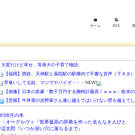
ホーム
RSS
大変だけど幸せ。等身大の子育て物語。
【福岡】西鉄、天神駅と薬院駅の駅構内で不審な音声（下ネタ）
早食いしてる奴、マジでヤバイぞ・・・
NEW!
【画像】日本の富豪「数千万円する腕時計最高！ｗｗｗ」欧米の
【悲報】牛丼屋の吉野家さん遂に越えてはいけない壁を越えてし
【悲報】高市早苗に逆らった財務官僚、異例の左遷ｗｗｗｗｗｗ
6年08月の本
ワイの妻(35)、町内会の掃除から汗だくで帰宅ｗｗｗｗｗｗ
NEW
ラ・オーグルヴィ『世界最高の辞典を作った名もなき人びと
【画像】このボケて、破壊力ありすぎてクッソワロタｗｗｗｗｗ
野辺太郎『いつか深い穴に落ちるまで』