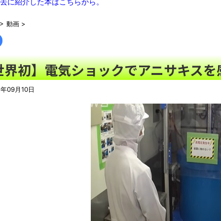
【有能】政府「トラックはサービスエリア利用有料化すればサボ
去に紹介した本はこちらから。
【描込】なんだよこの漫画ｗｗｗ【注意】
NEW!
>
動画
>
【動画】両方馬鹿（笑）ミニストップでトラックと衝突したドラ
【真顔】あるスーパーの「チャイルドシート付きカート」に描か
「これで11万取られたの!?」あるX民が玄関ドアノブの修理を
世界初】電気ショックでアニサキスを
【07日の新刊】「魔女と傭兵 9」「転生したら第七王子だっ
の田舎暮らし 6」
NEW!
1年09月10日
【悲報】クロちゃん、まともになってしまう
NEW!
【AI】ルイス・フロイスが歌う『日本史』
週間少年ジャンプのグッズ(43億円分)を注文してキャンセルした
「題名のない音楽会」ゲーム音楽批判から36年 ～因果な逆転
50歳になりました
凡庸な悪
ロープと滑車と犬マスクでエクストリーム変身。
お前らの身体の悩み教えてくれ
『FF15』が発売10周年！ノクティスフィギュアなどが当たる記