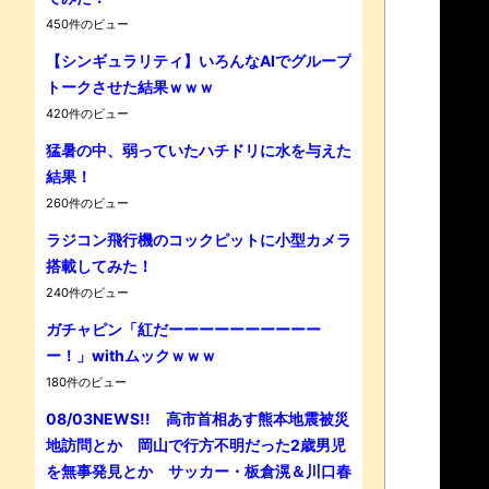
450件のビュー
【シンギュラリティ】いろんなAIでグループ
Powe
トークさせた結果ｗｗｗ
420件のビュー
猛暑の中、弱っていたハチドリに水を与えた
結果！
260件のビュー
ラジコン飛行機のコックピットに小型カメラ
搭載してみた！
240件のビュー
ガチャピン「紅だーーーーーーーーーー
ー！」withムックｗｗｗ
180件のビュー
08/03NEWS!! 高市首相あす熊本地震被災
地訪問とか 岡山で行方不明だった2歳男児
を無事発見とか サッカー・板倉滉＆川口春