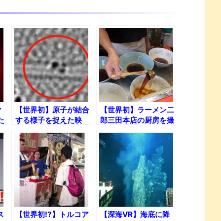
ク
【世界初】原子が結合
【世界初】ラーメン二
た
する様子を捉えた映
郎三田本店の厨房を撮
の
像!!
影してみた！
ス
【世界初!?】トルコア
【深海VR】海底に降