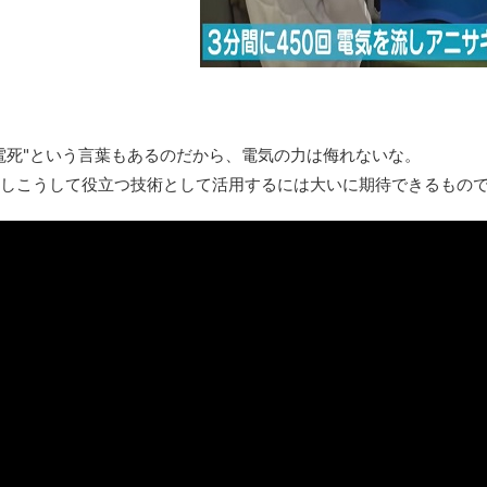
みんななんだかんだ言ってお金持ってんじゃん
「アメリカのヤンキーがアジア人にケンカを売った結果ｗｗｗ」
【読書感想】山野辺太郎『いつか深い穴に落ちるまで』
映画ちいかわ観に行ったので感想を書きます(若干ネタバレあり) 26/
マケイン9巻＆アニメ公式ガイド感想
死"という言葉もあるのだから、電気の力は侮れないな。
独学で挑んだ2026年二級建築士学科試験結果速報（仮）
しこうして役立つ技術として活用するには大いに期待できるもの
体験談：仕事で同じビルの中に入っているグループ会社の嫁子 [
葉月つばさちゃん、昔から見てるんだけどかなりお姉さんになっ
壊れたエアコンと歌えないボク
バージョンアップ情報更新 AOMEI Backupper Standard 8.3
高嶋ちさ子、ダウン症の姉が暴行事件！事件の一部始終と衝撃の
【呆然】北海道旅行ワイ「ウニイクラ丼特盛で食うぞ！！！うお
･････････････････････････････
【動画】カニ、ちょっかい出してきた陰にブチギレ
長野県のなめこのデカさが規格外だったｗｗ