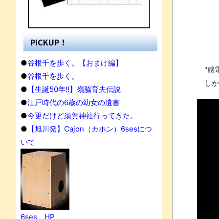
PICKUP！
●
谷根千を歩く。【おまけ編】
"感電
●
谷根千を歩く。
しか
●
【生誕50年!!】嶺脇育夫伝説
●
江戸時代の6歳の幼女の遺書
●
今更だけど須賀神社行ってきた。
●
【旭川発】Cajon（カホン）6sesにつ
いて
果
6ses HP