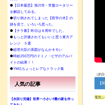
●
【日本最恐】旭川市・常盤ロータリー
を解説してみる。
●
切り倒されてしまった【哲学の木】の
跡を見て、いろいろ思った。
●
【チラ裏】昨日は８周年でした。
●
もっと評価されてもいいと思う東方ア
レンジ ５選
●
総理大臣の系図がなんかキモい
●
時給250万円のドミノ・ピザのアルバ
イトの結果！！
●
YMO,ちょっとレアなトラック集
（約5
【
人気の記事
電気シ
【水回り完備】世界一小さい1畳の家を作っ
てみた！