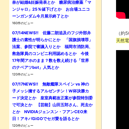
奈が結婚&妊娠発表とか 糖尿病治療薬「マ
ンジャロ」25％値下げとか お台場ユニコ
ーンガンダム今月展示終了とか
160件のビュー
07/14NEWS!! 佐藤二朗追及のフジ外部弁
（約5
護士の素性が明らかにとか 「国旗損壊罪」
天然電
法案、参院で審議入りとか 福岡市消防局、
救急隊員のコンビニ利用認めるとか 今後
17年間アホのまま？数を数え続ける「世界
のナベアツbot」人気とか
120件のビュー
07/17NEWS!! 無敵艦隊スペイン vs 神の
子メッシ擁するアルゼンチン！W杯決勝カ
ード決定とか 皇室典範改正案が参院特別委
で可決とか 【芸能】山田五郎さん、死去か
とか NVIDIAジェンスン・フアンCEO来
日！アキバGiGOでセガ愛を語るとか
120件のビュー