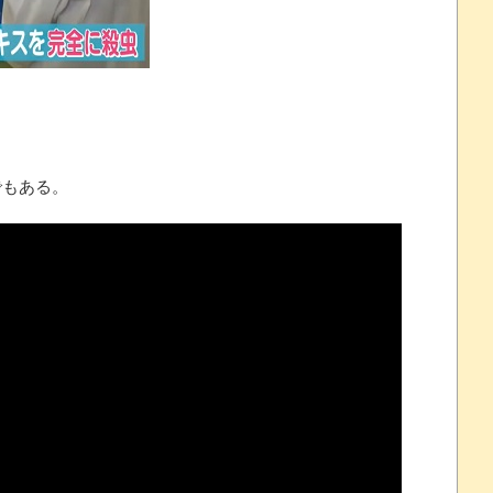
 ほか
07/25
でもある。
ほのぼの]
たね
.0 などバージョンアップ
結末
おおおおおおお！！！！！」→結