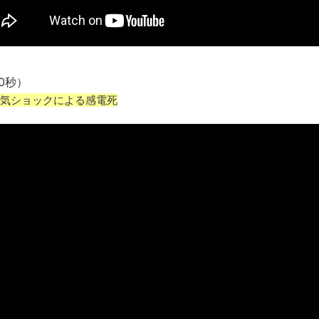
0秒）
気ショックによる感電死