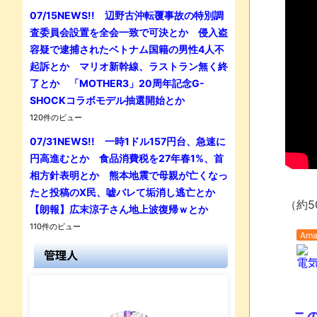
07/15NEWS!! 辺野古沖転覆事故の特別調
査委員会設置を全会一致で可決とか 侵入盗
容疑で逮捕されたベトナム国籍の男性4人不
起訴とか マリオ新幹線、ラストラン無く終
了とか 「MOTHER3」20周年記念G-
SHOCKコラボモデル抽選開始とか
120件のビュー
07/31NEWS!! 一時1ドル157円台、急速に
円高進むとか 食品消費税を27年春1%、首
相方針表明とか 熊本地震で母親が亡くなっ
たと投稿のX民、嘘バレて垢消し逃亡とか
（約5
【朗報】広末涼子さん地上波復帰ｗとか
110件のビュー
Ama
管理人
電気
こ