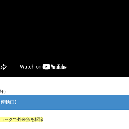
新装版「ご冗談でしょう、ファインマンさん（上）（下）」発売
【画像】整形で2400万円超えの美女、水着グラビアに挑戦
歴ログは10周年ですがnoteに引っ越します
進撃の巨人シーズン7 ファイナルシーズンの感想
TBS「マツコの知らない世界」スタグル特集でほとんど紹介さ
時代の流れ
【衝撃】道志村の骨や服、沢の上流から流されてきた可能性・・
オーストラリアの男性飛行家 太平洋横断飛行
【中国】パトカーの前で好演技www当たり屋やお煽り運転など
「ム、ムリです・・・」メガネ美人ナースに入院中のオレのオナ
「ム、ムリです・・・」メガネ美人ナースに入院中のオレのオナ
分）
ナチスドイツは何故バルバロッサ作戦とかいう無茶に踏み切って
関連動画】
ブログお引越しのお知らせ
まるで親子のような子猫とシェパード
ョックで外来魚を駆除
【極画像】名古屋の地下鉄wwwwwwwwwwww