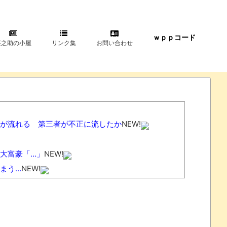
ｗｐｐコード
甚之助の小屋
リンク集
お問い合わせ
が流れる 第三者が不正に流したか
NEW!
大富豪「…」
NEW!
まう…
NEW!
ｗｗ
NEW!
!
ｗｗｗｗ
NEW!