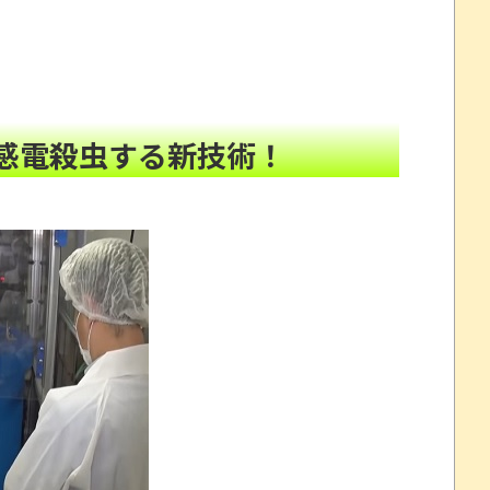
らず走るし流問題解決じゃね？」
NEW!
レコが（ノ∇`）
NEW!
れたキャラの目が死んでいると話題にｗｗ
NEW!
頼んだら…とんでもない事になった
NEW!
感電殺虫する新技術！
たので、気ままに魔術を極めます 24」「ポンコツ魔王
32歳女が逮捕
劇～
念くじが登場です