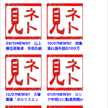
ヤンキーになるとか
アで囚人を兵士として
ひろゆき、ゆたぼんパ
勧誘とか 【参院選】
パに論破されるとか
N党「1議席」獲得！
【朗報】人気レイヤ
比例でガーシー当確と
ー・えなこさんが
か ひろゆき、統一教
YouTubeチャンネル
会の真実を語ってしま
を開設とか
うｗとか
09/10NEWS!! 山上
10/07NEWS!! 招集
徹也容疑者 安倍氏銃
逃れ国外脱出100万
撃事件がスピード映画
人、ロシア「特別軍事
化！とか エリザベス
作戦」崩壊かとか ひ
女王2世の激しすぎる
ろゆき、玉城知事も巻
生涯とか 【朗報】ひ
き込み大発狂炎上ｗと
ろゆき、Google Map
か 【爆速】弁護士も
で発見されるとか
驚く「改正プロ責法」
の本気とか
12/07NEWS!! 大塚
01/01NEWS!! ロシ
製薬「ポカリスエッ
ア年明けに動員再開か
ト」「エネルゲン」な
とか 【緊急】コミケ