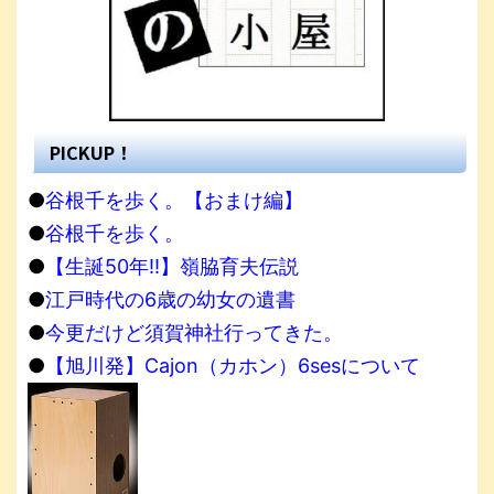
PICKUP！
●
谷根千を歩く。【おまけ編】
●
谷根千を歩く。
●
【生誕50年!!】嶺脇育夫伝説
●
江戸時代の6歳の幼女の遺書
●
今更だけど須賀神社行ってきた。
●
【旭川発】Cajon（カホン）6sesについて