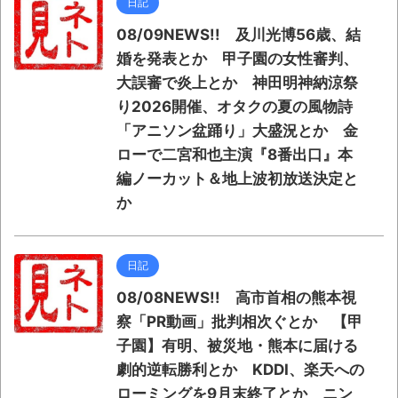
日記
08/09NEWS!! 及川光博56歳、結
婚を発表とか 甲子園の女性審判、
大誤審で炎上とか 神田明神納涼祭
り2026開催、オタクの夏の風物詩
「アニソン盆踊り」大盛況とか 金
ローで二宮和也主演『8番出口』本
編ノーカット＆地上波初放送決定と
か
日記
08/08NEWS!! 高市首相の熊本視
察「PR動画」批判相次ぐとか 【甲
子園】有明、被災地・熊本に届ける
劇的逆転勝利とか KDDI、楽天への
ローミングを9月末終了とか ニン