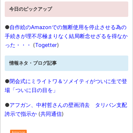
【悲報】民主党政権期、トヨタ本体すら営
今日のピックアップ
業赤字になる「超円高」…中小企業の景況も厳
しい水準だった←これエグいよな
NEW!
●
自作絵のAmazonでの無断使用を停止させる為の
【動画】大阪のゲリラ豪雨を生駒山の山頂
手続きが理不尽極まりなく結局断念せざるを得なか
から撮影したビデオが美しい。
NEW!
った・・・
(
Togetter
)
【CN悲報】三峡ダム、全力放水開始ｗｗｗ
ｗｗｗｗｗｗｗｗｗｗｗｗ
NEW!
情報ネタ・ブログ記事
【うむ】スタバの「コーヒーが苦手な人の
コーヒー」という看板を見た子供のツッコミが
●
閉会式にミライトワ＆ソメイティがついに生で登
的確すぎるｗｗｗ
NEW!
場「ついに日の目を」
ある暑い日の１日
●
アフガン、中村哲さんの壁画消去 タリバン支配
08/10NEWS!! 台風15号、11日に東北上陸
誇示で指示か
(
共同通信
)
のおそれとか イオンモール爆発巡り遺族装う
投稿拡散とか 夫・ひろゆき氏に西村ゆか氏
が“離婚”を提示とか 「タトゥー入れてる奴は
Amazon