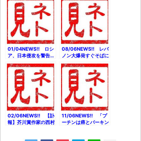
ど値上げとか ひろゆ
帰りツイ民、高速バス
き、初の児童書を出版
で置き去り&閉じ込め
とか 坂口安吾、全集
られるとか ひろゆき
未収録の幻の探偵小説
『逃走中』でマジ走り
を発見とか
とか 【予言】第3次
世界大戦について話す
とか
01/04NEWS!! ロシ
08/06NEWS!! レバ
ア、日本侵攻を警告…
ノン大爆発すぐそばに
まもなく開戦かとか
いた奴のスマホ動画と
ひろゆき、今度はNY
か イソジン吉村新喜
州から召喚令状？身柄
劇1日で閉幕とか 香
拘束の可能性とか
港民主派リーダー周庭
昔、橋本環奈に殴られ
氏に有罪とか
たことがあるオタクが
話題とか
02/06NEWS!! 【訃
11/06NEWS!! 「プ
報】芥川賞作家の西村
ーチンは癌とパーキン
賢太さん享年54と
ソン病」ロシア政府関
か 渡部建、芸能活動
係者のメール流出かと