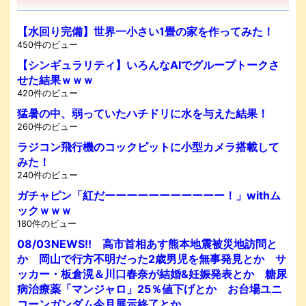
【水回り完備】世界一小さい1畳の家を作ってみた！
450件のビュー
【シンギュラリティ】いろんなAIでグループトークさ
せた結果ｗｗｗ
420件のビュー
猛暑の中、弱っていたハチドリに水を与えた結果！
260件のビュー
ラジコン飛行機のコックピットに小型カメラ搭載して
みた！
240件のビュー
ガチャピン「紅だーーーーーーーーーーー！」withム
ックｗｗｗ
180件のビュー
08/03NEWS!! 高市首相あす熊本地震被災地訪問と
か 岡山で行方不明だった2歳男児を無事発見とか サ
ッカー・板倉滉＆川口春奈が結婚&妊娠発表とか 糖尿
病治療薬「マンジャロ」25％値下げとか お台場ユニ
コーンガンダム今月展示終了とか