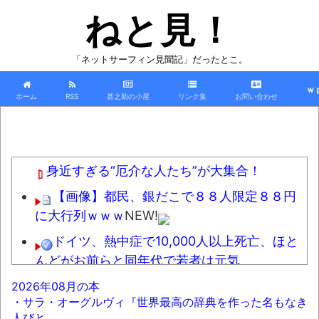
ねと見！
「ネットサーフィン見聞記」だったとこ。
ｗ
ホーム
RSS
甚之助の小屋
リンク集
お問い合わせ
身近すぎる“厄介な人たち”が大集合！
【画像】都民、銀だこで８８人限定８８円
に大行列ｗｗｗ
NEW!
ドイツ、熱中症で10,000人以上死亡、ほと
んどがお前らと同年代で若者は元気
&#128170;
NEW!
2026年08月の本
・サラ・オーグルヴィ『世界最高の辞典を作った名もなき
【画像】これ同じ色らしいぞｗｗｗｗｗｗ
人びと