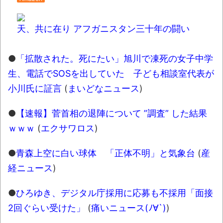
全員バカです」彫り師YouTuber・しげちさん
の動画話題とか
天、共に在り アフガニスタン三十年の闘い
【衝撃】大分の海岸沿いにある「県道635号
線」は…海が荒れると地獄と化す
●
「拡散された。死にたい」旭川で凍死の女子中学
【08～10日の新刊】「あくまでクジャク
生、電話でSOSを出していた 子ども相談室代表が
の話です。8」「アオイホノオ 33」「雷雷雷
小川氏に証言
(
まいどなニュース
)
7」
●
【速報】菅首相の退陣について ”調査” した結果
琵琶湖三市同時花火大会、開催中止を発
ｗｗｗ
(
エクサワロス
)
表 場所時刻不明・許可なし・交通整理なし・
市が関与否定
●
青森上空に白い球体 「正体不明」と気象台
(
産
翻訳によると「怒った子どもが我慢に我慢
経ニュース
)
して放った究極の技 これだけは使いたくなか
ったのに・・・」とのこと。
●
ひろゆき、デジタル庁採用に応募も不採用「面接
まっぷたつに…日本レトロゲーム協会がゲー
2回ぐらい受けた」
(
痛いニュース(ﾉ∀`)
)
ムソフトCDの劣化について問題提起 他