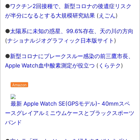
●
ワクチン2回接種で、新型コロナの後遺症リスク
別にどこの誰が一日何時間睡眠だろうがど
が半分になるとする大規模研究結果
(
えごん
)
うでもいいじゃないですか
8月26日にリメイク完結編「FF7リベレーシ
●
太陽系に未知の惑星、99.6%存在、天の川の方向
ョン」の新映像が公開！欧州gamescom 2026
(
ナショナルジオグラフィック日本版サイト
)
にて
●
新型コロナにブレークスルー感染の前三鷹市長、
凡庸な悪
Apple Watch血中酸素測定が役立つ
(
くらテク
)
お前らの身体の悩み教えてくれ
「アメリカのヤンキーがアジア人にケンカ
Amazon
を売った結果ｗｗｗ」 ほか
【読書感想】山野辺太郎『いつか深い穴に
最新 Apple Watch SE(GPSモデル)- 40mmスペ
落ちるまで』
ースグレイアルミニウムケースとブラックスポーツ
映画ちいかわ観に行ったので感想を書きま
バンド
す(若干ネタバレあり) 26/07/25
マケイン9巻＆アニメ公式ガイド感想