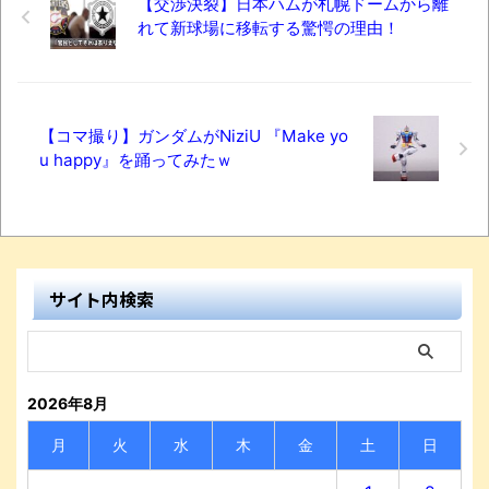
【交渉決裂】日本ハムが札幌ドームから離
れて新球場に移転する驚愕の理由！
【コマ撮り】ガンダムがNiziU 『Make yo
u happy』を踊ってみたｗ
サイト内検索
2026年8月
月
火
水
木
金
土
日