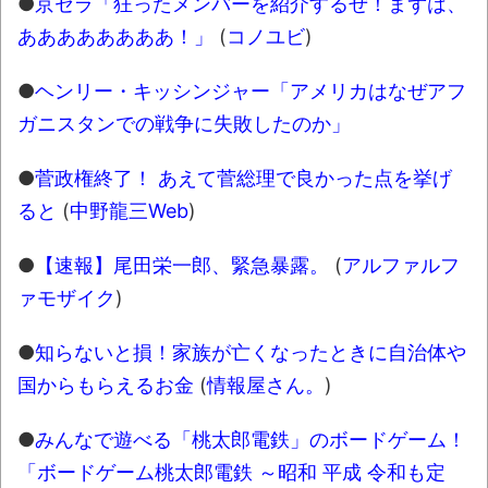
●
京セラ「狂ったメンバーを紹介するぜ！まずは、
独学で挑んだ2026年二級建築士学科試験結
ああああああああ！」
(
コノユビ
)
果速報（仮）
●
ヘンリー・キッシンジャー「アメリカはなぜアフ
体験談：仕事で同じビルの中に入っている
ガニスタンでの戦争に失敗したのか」
グループ会社の嫁子 [ほのぼの]
葉月つばさちゃん、昔から見てるんだけど
●
菅政権終了！ あえて菅総理で良かった点を挙げ
かなりお姉さんになったね
ると
(
中野龍三Web
)
壊れたエアコンと歌えないボク
●
【速報】尾田栄一郎、緊急暴露。
(
アルファルフ
バージョンアップ情報更新 AOMEI
ァモザイク
)
Backupper Standard 8.3.0 などバージョンア
ップ
●
知らないと損！家族が亡くなったときに自治体や
高嶋ちさ子、ダウン症の姉が暴行事件！事
国からもらえるお金
(
情報屋さん。
)
件の一部始終と衝撃の結末
●
みんなで遊べる「桃太郎電鉄」のボードゲーム！
【呆然】北海道旅行ワイ「ウニイクラ丼特
「ボードゲーム桃太郎電鉄 ～昭和 平成 令和も定
盛で食うぞ！！！うおおおおおおお