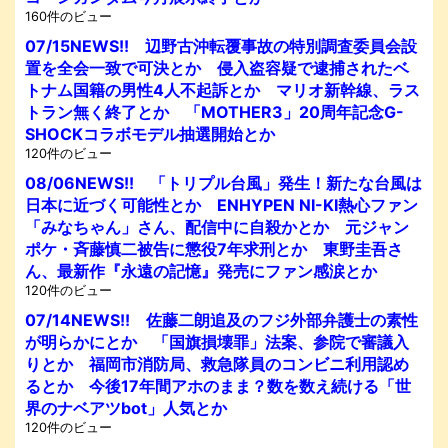
160件のビュー
07/15NEWS!! 辺野古沖転覆事故の特別調査委員会設
置を全会一致で可決とか 侵入盗容疑で逮捕されたベ
トナム国籍の男性4人不起訴とか マリオ新幹線、ラス
トラン無く終了とか 「MOTHER3」20周年記念G-
SHOCKコラボモデル抽選開始とか
120件のビュー
08/06NEWS!! 「トリプル台風」発生！新たな台風は
日本に近づく可能性とか ENHYPEN NI-KI熱心ファン
「みなちゃん」さん、配信中に自殺かとか 元ジャン
ポケ・斉藤慎二被告に懲役7年求刑とか 東野圭吾さ
ん、最新作『永遠の記憶』発売にファン感涙とか
120件のビュー
07/14NEWS!! 佐藤二朗追及のフジ外部弁護士の素性
が明らかにとか 「国旗損壊罪」法案、参院で審議入
りとか 福岡市消防局、救急隊員のコンビニ利用認め
るとか 今後17年間アホのまま？数を数え続ける「世
界のナベアツbot」人気とか
120件のビュー