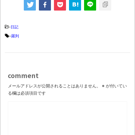
再開を正式発表とか
か 『漫画村』運営で
コロナ関連のもはや懐
逮捕の星野ロミ、出所
かしいワード・出来事
とか 「ゲームセンタ
とか
ーCX」 YouTube解
禁とか
-
日記
-
羅列
comment
メールアドレスが公開されることはありません。
※
が付いてい
る欄は必須項目です