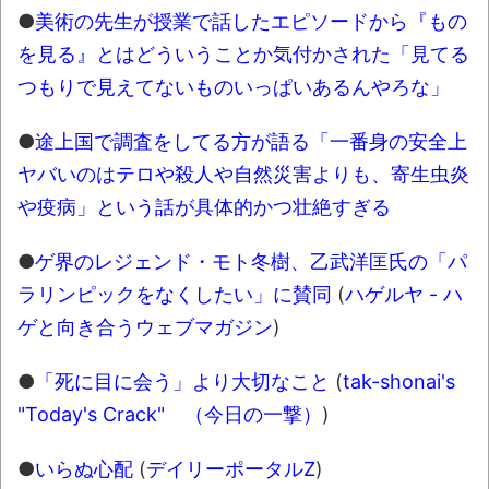
TBS「マツコの知らない世界」スタグル特
●
美術の先生が授業で話したエピソードから『もの
集でほとんど紹介されなかったJリーグ…なら
を見る』とはどういうことか気付かされた「見てる
ば自分たちで紹介だ！
つもりで見えてないものいっぱいあるんやろな」
時代の流れ
●
途上国で調査をしてる方が語る「一番身の安全上
【衝撃】道志村の骨や服、沢の上流から流
ヤバいのはテロや殺人や自然災害よりも、寄生虫炎
されてきた可能性・・・・・・・・・
や疫病」という話が具体的かつ壮絶すぎる
オーストラリアの男性飛行家 太平洋横断
飛行
●
ゲ界のレジェンド・モト冬樹、乙武洋匡氏の「パ
【中国】パトカーの前で好演技www当たり
ラリンピックをなくしたい」に賛同
(
ハゲルヤ - ハ
屋やお煽り運転など盛りだくさん
ゲと向き合うウェブマガジン
)
「ム、ムリです・・・」メガネ美人ナース
●
「死に目に会う」より大切なこと
(
tak-shonai's
に入院中のオレのオナサポ懇願したら・・・
"Today's Crack" （今日の一撃）
)
「ム、ムリです・・・」メガネ美人ナース
に入院中のオレのオナサポ懇願したら・・・
●
いらぬ心配
(
デイリーポータルZ
)