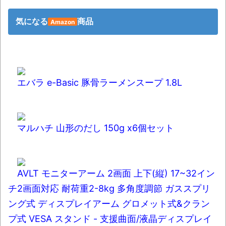
ナチスドイツは何故バルバロッサ作戦とか
いう無茶に踏み切ってしまったのか
気になる
商品
Amazon
ブログお引越しのお知らせ
まるで親子のような子猫とシェパード
【極画像】名古屋の地下鉄
エバラ e-Basic 豚骨ラーメンスープ 1.8L
wwwwwwwwwwww
全方位青い芝包囲網すぎて色々見失う、新
しい仕事観
マルハチ 山形のだし 150g x6個セット
見ていると！悲しくなってしまう猫の画像
の数々！！
Powered by livedoor 相互RSS
AVLT モニターアーム 2画面 上下(縦) 17~32イン
チ2画面対応 耐荷重2-8kg 多角度調節 ガススプリ
ング式 ディスプレイアーム グロメット式&クラン
プ式 VESA スタンド - 支援曲面/液晶ディスプレイ