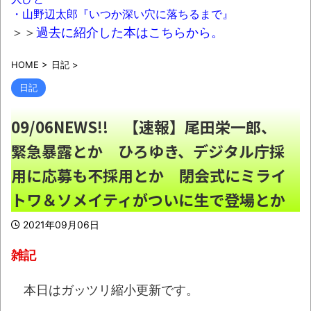
NEW!
・山野辺太郎『いつか深い穴に落ちるまで』
【悲報】高市のSP、いくらなんでも多すぎ
＞＞
過去に紹介した本はこちらから。
ると話題にwwwwwwwwwwwwwwww
NEW!
HOME
>
日記
>
日記
【ヤバい】友達にカレーライス振る舞うこ
とになって「これ」トッピングしたらブチ切れ
09/06NEWS!! 【速報】尾田栄一郎、
られたｗｗｗ
NEW!
緊急暴露とか ひろゆき、デジタル庁採
女なんか肉付きが良いほうがいいのになん
用に応募も不採用とか 閉会式にミライ
でガリガリになるの？
NEW!
トワ＆ソメイティがついに生で登場とか
朝倉未来とかいう日本最強の格闘家ｗｗｗ
ｗ
NEW!
2021年09月06日
スレッズ民「ここのローソンの店長マジで
雑記
ヤバい！こんなコンビニ二度と行かない！」と
ブチギレ→被害者アピするも「ヤバイのはお前
本日はガッツリ縮小更新です。
だよ」とツッコミ殺到ｗｗｗｗｗｗｗ
NEW!