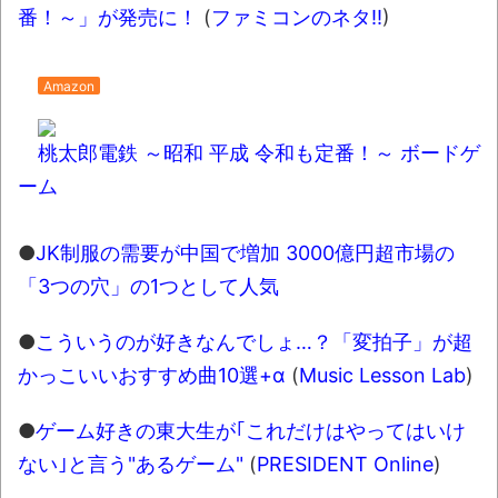
番！～」が発売に！
(
ファミコンのネタ!!
)
お！！！！！」→結
果･････････････････････････････
【動画】カニ、ちょっかい出してきた陰に
Amazon
ブチギレ
桃太郎電鉄 ～昭和 平成 令和も定番！～ ボードゲ
長野県のなめこのデカさが規格外だったｗ
ーム
ｗ
新装版「ご冗談でしょう、ファインマンさ
●
JK制服の需要が中国で増加 3000億円超市場の
ん（上）（下）」発売
「3つの穴」の1つとして人気
【画像】整形で2400万円超えの美女、水着
グラビアに挑戦
●
こういうのが好きなんでしょ…？「変拍子」が超
歴ログは10周年ですがnoteに引っ越します
かっこいいおすすめ曲10選+α
(
Music Lesson Lab
)
●
ゲーム好きの東大生が｢これだけはやってはいけ
進撃の巨人シーズン7 ファイナルシーズンの
ない｣と言う"あるゲーム"
(
PRESIDENT Online
)
感想