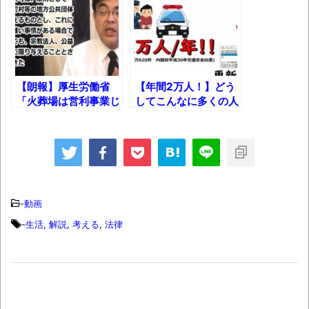
長野県のなめこのデカさが規格外だったｗ
ｗ
新装版「ご冗談でしょう、ファインマンさ
ん（上）（下）」発売
【朗報】厚生労働省
【年間2万人！】どう
【画像】整形で2400万円超えの美女、水着
「火葬場は営利事業じ
してこんなに多くの人
グラビアに挑戦
ゃありません！」【通
が「無免許運転」で捕
達】
まるのか？
歴ログは10周年ですがnoteに引っ越します
進撃の巨人シーズン7 ファイナルシーズンの
感想
-
動画
TBS「マツコの知らない世界」スタグル特
-
生活
,
解説
,
考える
,
法律
集でほとんど紹介されなかったJリーグ…なら
ば自分たちで紹介だ！
時代の流れ