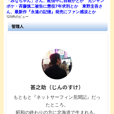
「みなちゃん」さん、配信中に自殺かとか 元ジャン
ポケ・斉藤慎二被告に懲役7年求刑とか 東野圭吾さ
ん、最新作『永遠の記憶』発売にファン感涙とか
120件のビュー
管理人
甚之助（じんのすけ）
もともと『ネットサーフィン見聞記』だっ
たところ。
昭和の終わりの方に北海道で生まれる。