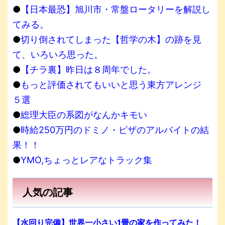
●
【日本最恐】旭川市・常盤ロータリーを解説し
てみる。
●
切り倒されてしまった【哲学の木】の跡を見
て、いろいろ思った。
●
【チラ裏】昨日は８周年でした。
●
もっと評価されてもいいと思う東方アレンジ
５選
●
総理大臣の系図がなんかキモい
●
時給250万円のドミノ・ピザのアルバイトの結
果！！
●
YMO,ちょっとレアなトラック集
人気の記事
【水回り完備】世界一小さい1畳の家を作ってみた！