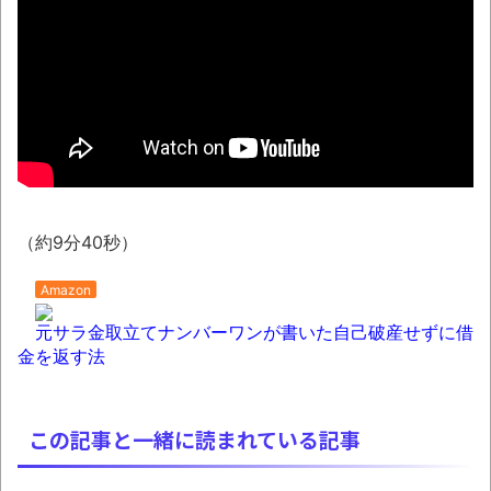
2nd（32）」「球詠 19」ほか、最新巻も50％
還元！【Amazonマンガ毎週末セール アツいス
ポーツ漫画】
翻訳によると「怒った子どもが我慢に我慢
して放った究極の技 これだけは使いたくなか
ったのに・・・」とのこと。
わずか３センチ！ 極小カブトムシ発見
【衝撃】韓国で売っている目覚まし時計の
（約9分40秒）
デザインが悪夢すぎるwww
Amazon
まっぷたつに…日本レトロゲーム協会がゲー
元サラ金取立てナンバーワンが書いた自己破産せずに借
ムソフトCDの劣化について問題提起 他
金を返す法
別にどこの誰が一日何時間睡眠だろうがど
うでもいいじゃないですか
この記事と一緒に読まれている記事
8月26日にリメイク完結編「FF7リベレーシ
ョン」の新映像が公開！欧州gamescom 2026