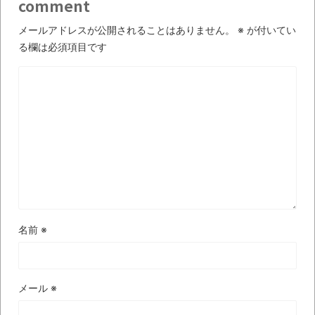
【衝撃】道志村の骨や服、沢の上流から流
comment
されてきた可能性・・・・・・・・・
メールアドレスが公開されることはありません。
※
が付いてい
オーストラリアの男性飛行家 太平洋横断
る欄は必須項目です
飛行
【中国】パトカーの前で好演技www当たり
屋やお煽り運転など盛りだくさん
「ム、ムリです・・・」メガネ美人ナース
に入院中のオレのオナサポ懇願したら・・・
「ム、ムリです・・・」メガネ美人ナース
に入院中のオレのオナサポ懇願したら・・・
ナチスドイツは何故バルバロッサ作戦とか
名前
※
いう無茶に踏み切ってしまったのか
ブログお引越しのお知らせ
メール
※
まるで親子のような子猫とシェパード