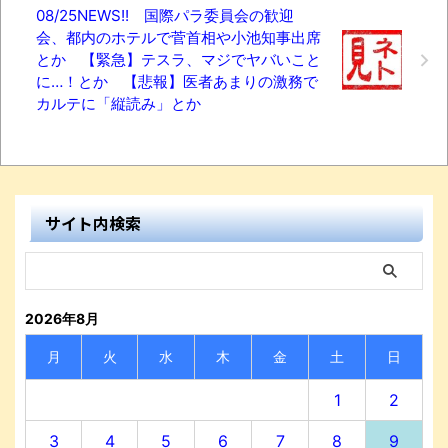
08/25NEWS!! 国際パラ委員会の歓迎
会、都内のホテルで菅首相や小池知事出席
とか 【緊急】テスラ、マジでヤバいこと
に…！とか 【悲報】医者あまりの激務で
カルテに「縦読み」とか
サイト内検索
2026年8月
月
火
水
木
金
土
日
1
2
3
4
5
6
7
8
9