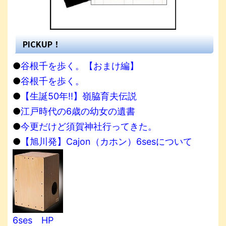
PICKUP！
●
谷根千を歩く。【おまけ編】
●
谷根千を歩く。
●
【生誕50年!!】嶺脇育夫伝説
●
江戸時代の6歳の幼女の遺書
●
今更だけど須賀神社行ってきた。
●
【旭川発】Cajon（カホン）6sesについて
6ses HP