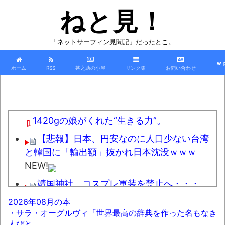
ねと見！
「ネットサーフィン見聞記」だったとこ。
ｗ
ホーム
RSS
甚之助の小屋
リンク集
お問い合わせ
1420gの娘がくれた“生きる力”。
【悲報】日本、円安なのに人口少ない台湾
と韓国に「輸出額」抜かれ日本沈没ｗｗｗ
NEW!
靖国神社、コスプレ軍装を禁止へ・・・
NEW!
2026年08月の本
・サラ・オーグルヴィ『世界最高の辞典を作った名もなき
【悲報】バスローブ着てタバコ吸いながら
人びと