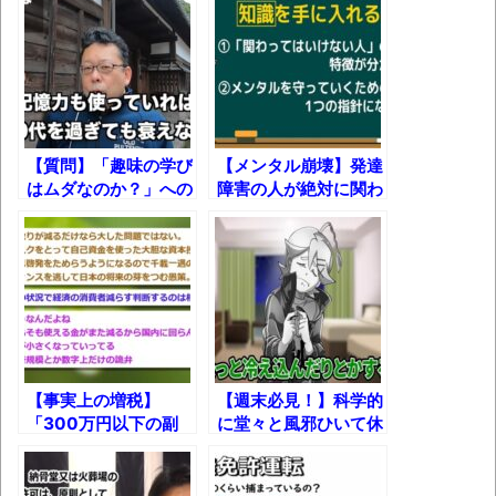
か!?
葉月つばさちゃん、昔から見てるんだけど
かなりお姉さんになったね
壊れたエアコンと歌えないボク
バージョンアップ情報更新 AOMEI
Backupper Standard 8.3.0 などバージョンア
【質問】「趣味の学び
【メンタル崩壊】発達
はムダなのか？」への
障害の人が絶対に関わ
ップ
精神科医からの回答！
ってはいけない人5
高嶋ちさ子、ダウン症の姉が暴行事件！事
選！
件の一部始終と衝撃の結末
【呆然】北海道旅行ワイ「ウニイクラ丼特
盛で食うぞ！！！うおおおおおおお
お！！！！！」→結
果･････････････････････････････
【事実上の増税】
【週末必見！】科学的
「300万円以下の副
に堂々と風邪ひいて休
【動画】カニ、ちょっかい出してきた陰に
業は雑所得」案はサラ
む方法！
ブチギレ
リーマン狙い撃ちの愚
策!?