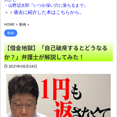
記者会見する奴ｗｗｗｗｗｗｗｗｗｗｗｗｗｗ
・山野辺太郎『いつか深い穴に落ちるまで』
NEW!
＞＞
過去に紹介した本はこちらから。
琵琶湖三市同時花火大会、開催中止を発
HOME
>
動画
>
表 場所時刻不明・許可なし・交通整理なし・
市が関与否定
NEW!
動画
警視庁の担当者「飯塚幸三を逮捕しなくて
【借金地獄】「自己破産するとどうなる
いい理由を考えるために1000ページもの法解
か？」弁護士が解説してみた！
釈書を読んだ」
NEW!
カズレーザー、車の任意保険を巡り持論
2021年08月24日
「強制しろよ！」「保険にも入れないヤツは運
転すんなよ」
NEW!
日本韓国台湾「少子化です」←わかる 中
国北朝鮮「少子化です」←強権国家でも止めら
れないのかよ
NEW!
【画像】あのちゃん、なんか別人になる