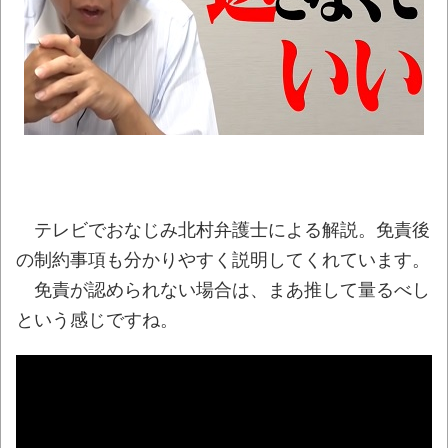
NEW!
【悲報】女がドン引きするほど嫌いな趣味
ワースト5，発表される
NEW!
元ジャンポケ斉藤被告、ガチでぶっ壊れて
しまう
NEW!
「これはレジェンド…」あるX民の暗室から
発掘されたというノベルティグッズが昭和すぎ
るｗｗｗ
NEW!
テレビでおなじみ北村弁護士による解説。免責後
の制約事項も分かりやすく説明してくれています。
【相撲】日本で唯一！「鬢付け油」をつく
る職人の世界！
NEW!
免責が認められない場合は、まあ推して量るべし
という感じですね。
【珍事】サッカーの試合が原因で交通事故
が起きてしまう。
NEW!
シカ「全部喰った」 祭り中止
【最終日】「一勝千金 6」「MAJOR