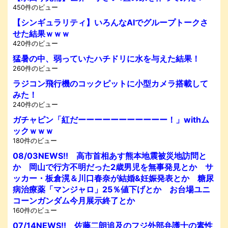
450件のビュー
【シンギュラリティ】いろんなAIでグループトークさ
せた結果ｗｗｗ
420件のビュー
猛暑の中、弱っていたハチドリに水を与えた結果！
260件のビュー
ラジコン飛行機のコックピットに小型カメラ搭載して
みた！
240件のビュー
ガチャピン「紅だーーーーーーーーーーー！」withム
ックｗｗｗ
180件のビュー
08/03NEWS!! 高市首相あす熊本地震被災地訪問と
か 岡山で行方不明だった2歳男児を無事発見とか サ
ッカー・板倉滉＆川口春奈が結婚&妊娠発表とか 糖尿
病治療薬「マンジャロ」25％値下げとか お台場ユニ
コーンガンダム今月展示終了とか
160件のビュー
07/14NEWS!! 佐藤二朗追及のフジ外部弁護士の素性