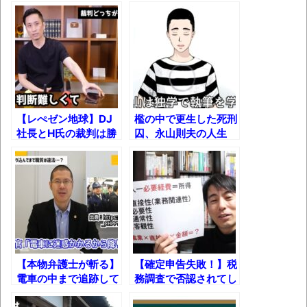
にて
凡庸な悪
お前らの身体の悩み教えてくれ
「アメリカのヤンキーがアジア人にケンカ
を売った結果ｗｗｗ」 ほか
【レぺゼン地球】DJ
檻の中で更生した死刑
【読書感想】山野辺太郎『いつか深い穴に
社長とH氏の裁判は勝
囚、永山則夫の人生
落ちるまで』
つのはどっち!? 弁護
士が徹底解説！
映画ちいかわ観に行ったので感想を書きま
す(若干ネタバレあり) 26/07/25
マケイン9巻＆アニメ公式ガイド感想
独学で挑んだ2026年二級建築士学科試験結
果速報（仮）
【本物弁護士が斬る】
【確定申告失敗！】税
電車の中まで追跡して
務調査で否認されてし
体験談：仕事で同じビルの中に入っている
きた職務質問は違法
まった経費とは？
グループ会社の嫁子 [ほのぼの]