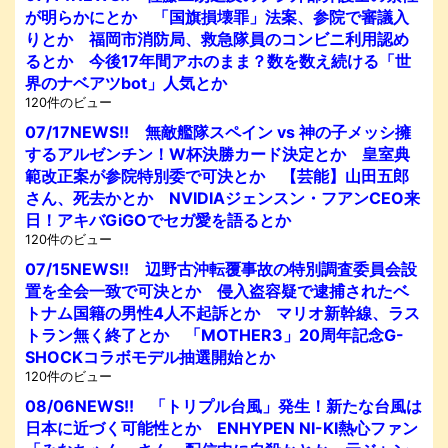
が明らかにとか 「国旗損壊罪」法案、参院で審議入
りとか 福岡市消防局、救急隊員のコンビニ利用認め
るとか 今後17年間アホのまま？数を数え続ける「世
界のナベアツbot」人気とか
120件のビュー
07/17NEWS!! 無敵艦隊スペイン vs 神の子メッシ擁
するアルゼンチン！W杯決勝カード決定とか 皇室典
範改正案が参院特別委で可決とか 【芸能】山田五郎
さん、死去かとか NVIDIAジェンスン・フアンCEO来
日！アキバGiGOでセガ愛を語るとか
120件のビュー
07/15NEWS!! 辺野古沖転覆事故の特別調査委員会設
置を全会一致で可決とか 侵入盗容疑で逮捕されたベ
トナム国籍の男性4人不起訴とか マリオ新幹線、ラス
トラン無く終了とか 「MOTHER3」20周年記念G-
SHOCKコラボモデル抽選開始とか
120件のビュー
08/06NEWS!! 「トリプル台風」発生！新たな台風は
日本に近づく可能性とか ENHYPEN NI-KI熱心ファン