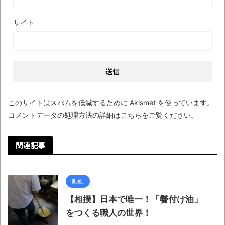
【極画像】名古屋の地下鉄
wwwwwwwwwwww
サイト
全方位青い芝包囲網すぎて色々見失う、新
しい仕事観
見ていると！悲しくなってしまう猫の画像
の数々！！
Powered by livedoor 相互RSS
このサイトはスパムを低減するために Akismet を使っています。
コメントデータの処理方法の詳細はこちらをご覧ください
。
関連記事
動画
【相撲】日本で唯一！「鬢付け油」
をつくる職人の世界！