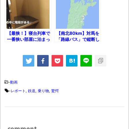
【動画】カニ、ちょっかい出してきた陰に
ブチギレ
長野県のなめこのデカさが規格外だったｗ
ｗ
【最狭！】寝台列車で
【南北80km】対馬を
一番狭い部屋に泊まっ
「路線バス」で縦断し
新装版「ご冗談でしょう、ファインマンさ
てみた結果！
てみた！
ん（上）（下）」発売
【画像】整形で2400万円超えの美女、水着
グラビアに挑戦
歴ログは10周年ですがnoteに引っ越します
-
動画
-
レポート
,
鉄道
,
乗り物
,
驚愕
進撃の巨人シーズン7 ファイナルシーズンの
感想
TBS「マツコの知らない世界」スタグル特
集でほとんど紹介されなかったJリーグ…なら
comment