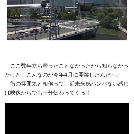
わ」 → 腹がどんどん膨らんで… うわぁあああ
ああああ
NEW!
【ネット史】「鏡の中のアクトレス事件」
夫は正しかったのに、なぜ喧嘩は終わらなかっ
たのか
NEW!
はじめて「ブルーチーズの菌」を入れてチ
ーズを作ってみたら…ものすごく不安なビジュ
ここ数年立ち寄ったことなかったから知らなかっ
アルになったｗｗｗ
NEW!
たけど、こんなのが今年4月に開業したんだ～。
【朗報】秋田県、オイルマネーが転がり込
街の雰囲気と相俟って、近未来感ハンパない感じ
んでガチで東北最強へｗｗｗｗｗｗｗｗｗｗｗ
は映像からでも十分伝わってくる！
ｗ
NEW!
「妹は知っている 1」88円、「貞操逆転
世界」88円、「ポンコツ魔王の田舎暮らし」
50％オフほか【新着Kindleセール 8月09日ま
とめ】
NEW!