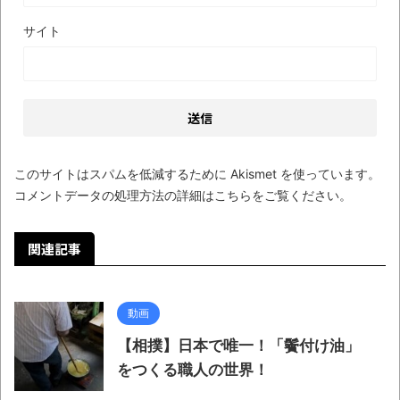
ブログお引越しのお知らせ
サイト
まるで親子のような子猫とシェパード
【極画像】名古屋の地下鉄
wwwwwwwwwwww
全方位青い芝包囲網すぎて色々見失う、新
しい仕事観
このサイトはスパムを低減するために Akismet を使っています。
見ていると！悲しくなってしまう猫の画像
コメントデータの処理方法の詳細はこちらをご覧ください
。
の数々！！
関連記事
Powered by livedoor 相互RSS
動画
【相撲】日本で唯一！「鬢付け油」
をつくる職人の世界！