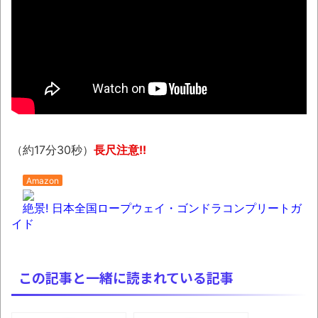
【動画】世界一過酷なオフロードレースの
コース設計が絶対におかしい（笑）
NEW!
琵琶湖三市同時花火大会、開催中止を発
表 場所時刻不明・許可なし・交通整理なし・
市が関与否定
NEW!
【相撲】日本で唯一！「鬢付け油」をつく
る職人の世界！
NEW!
（約17分30秒）
長尺注意!!
翻訳によると「怒った子どもが我慢に我慢
Amazon
して放った究極の技 これだけは使いたくなか
ったのに・・・」とのこと。
絶景! 日本全国ロープウェイ・ゴンドラコンプリートガ
イド
わずか３センチ！ 極小カブトムシ発見
まっぷたつに…日本レトロゲーム協会がゲー
この記事と一緒に読まれている記事
ムソフトCDの劣化について問題提起 他
別にどこの誰が一日何時間睡眠だろうがど