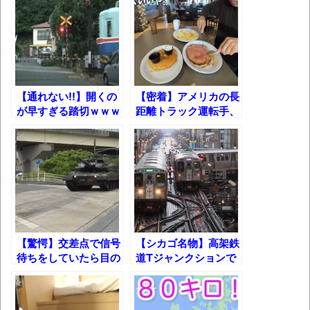
果速報（仮）
ンライズ瀬戸・出雲
号】
体験談：仕事で同じビルの中に入っている
グループ会社の嫁子 [ほのぼの]
葉月つばさちゃん、昔から見てるんだけど
かなりお姉さんになったね
【通れない!!】開くの
【密着】アメリカの長
が早すぎる踏切ｗｗｗ
距離トラック運転手、
壊れたエアコンと歌えないボク
朝食でハムステーキを
食す！
バージョンアップ情報更新 AOMEI
Backupper Standard 8.3.0 などバージョンア
ップ
高嶋ちさ子、ダウン症の姉が暴行事件！事
件の一部始終と衝撃の結末
【驚愕】交差点で信号
【シカゴ名物】高架鉄
【呆然】北海道旅行ワイ「ウニイクラ丼特
待ちをしていたら目の
道Tジャンクションで
盛で食うぞ！！！うおおおおおおお
前を戦車が通過してい
の電車の往来！
お！！！！！」→結
った！
果･････････････････････････････