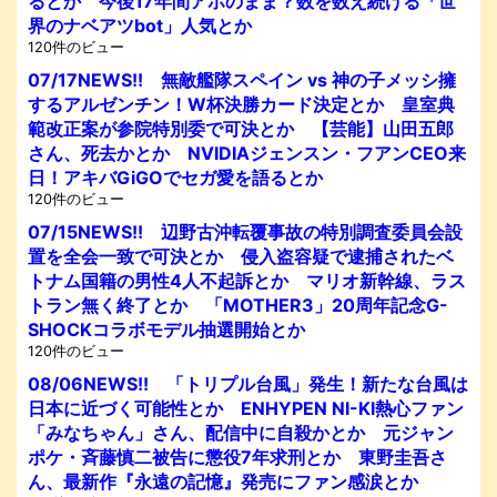
るとか 今後17年間アホのまま？数を数え続ける「世
界のナベアツbot」人気とか
120件のビュー
07/17NEWS!! 無敵艦隊スペイン vs 神の子メッシ擁
するアルゼンチン！W杯決勝カード決定とか 皇室典
範改正案が参院特別委で可決とか 【芸能】山田五郎
さん、死去かとか NVIDIAジェンスン・フアンCEO来
日！アキバGiGOでセガ愛を語るとか
120件のビュー
07/15NEWS!! 辺野古沖転覆事故の特別調査委員会設
置を全会一致で可決とか 侵入盗容疑で逮捕されたベ
トナム国籍の男性4人不起訴とか マリオ新幹線、ラス
トラン無く終了とか 「MOTHER3」20周年記念G-
SHOCKコラボモデル抽選開始とか
120件のビュー
08/06NEWS!! 「トリプル台風」発生！新たな台風は
日本に近づく可能性とか ENHYPEN NI-KI熱心ファン
「みなちゃん」さん、配信中に自殺かとか 元ジャン
ポケ・斉藤慎二被告に懲役7年求刑とか 東野圭吾さ
ん、最新作『永遠の記憶』発売にファン感涙とか