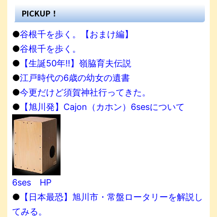
PICKUP！
●
谷根千を歩く。【おまけ編】
●
谷根千を歩く。
●
【生誕50年!!】嶺脇育夫伝説
●
江戸時代の6歳の幼女の遺書
●
今更だけど須賀神社行ってきた。
●
【旭川発】Cajon（カホン）6sesについて
6ses HP
●
【日本最恐】旭川市・常盤ロータリーを解説し
てみる。