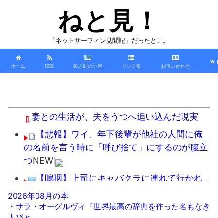
ねと見！
「ネットサーフィン見聞記」だったとこ。
ｗ
ホーム
RSS
甚之助の小屋
リンク集
お問い合わせ
妻との生活が、夫をうつへ追い込んだ現実
【悲報】ワイ、年下後輩が他社の人間に俺
の名前を言う時に「呼び捨て」にするのが腹立
つ
NEW!
【嗚咽】上司にキャバクラに連れて行かれ
たワイ、家に帰って泣いてしまうｗｗｗｗｗｗ
2026年08月の本
ｗｗｗｗｗｗ
NEW!
・サラ・オーグルヴィ『世界最高の辞典を作った名もなき
人びと