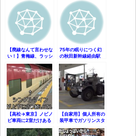
うでもいいじゃないですか
8月26日にリメイク完結編「FF7リベレーシ
ョン」の新映像が公開！欧州gamescom 2026
にて
凡庸な悪
【廃線なんて言わせな
75年の眠りにつく幻
お前らの身体の悩み教えてくれ
い！】青梅線、ラッシ
の秋田新幹線経由駅
「アメリカのヤンキーがアジア人にケンカ
ュ時の実力ｗ
橋場線・橋場駅
を売った結果ｗｗｗ」 ほか
【読書感想】山野辺太郎『いつか深い穴に
落ちるまで』
映画ちいかわ観に行ったので感想を書きま
す(若干ネタバレあり) 26/07/25
【高松→東京】ノビノ
【自家用】個人所有の
マケイン9巻＆アニメ公式ガイド感想
ビ車両に2室だけある
装甲車でガソリンスタ
平屋シングルに宿泊し
ンドに行ってみた！
独学で挑んだ2026年二級建築士学科試験結
てみた！【寝台特急サ