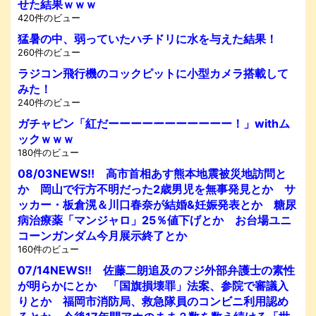
せた結果ｗｗｗ
420件のビュー
猛暑の中、弱っていたハチドリに水を与えた結果！
260件のビュー
ラジコン飛行機のコックピットに小型カメラ搭載して
みた！
240件のビュー
ガチャピン「紅だーーーーーーーーーーー！」withム
ックｗｗｗ
180件のビュー
08/03NEWS!! 高市首相あす熊本地震被災地訪問と
か 岡山で行方不明だった2歳男児を無事発見とか サ
ッカー・板倉滉＆川口春奈が結婚&妊娠発表とか 糖尿
病治療薬「マンジャロ」25％値下げとか お台場ユニ
コーンガンダム今月展示終了とか
160件のビュー
07/14NEWS!! 佐藤二朗追及のフジ外部弁護士の素性
が明らかにとか 「国旗損壊罪」法案、参院で審議入
りとか 福岡市消防局、救急隊員のコンビニ利用認め