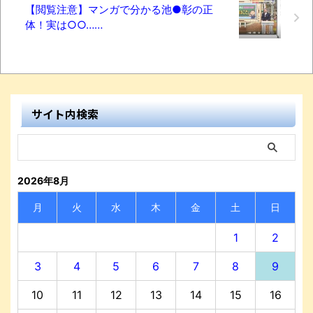
【閲覧注意】マンガで分かる池●彰の正
体！実は○○……
サイト内検索
2026年8月
月
火
水
木
金
土
日
1
2
3
4
5
6
7
8
9
10
11
12
13
14
15
16