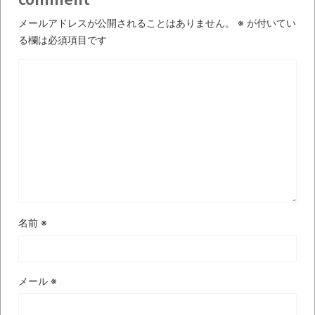
ば自分たちで紹介だ！
メールアドレスが公開されることはありません。
※
が付いてい
時代の流れ
る欄は必須項目です
【衝撃】道志村の骨や服、沢の上流から流
されてきた可能性・・・・・・・・・
オーストラリアの男性飛行家 太平洋横断
飛行
【中国】パトカーの前で好演技www当たり
屋やお煽り運転など盛りだくさん
「ム、ムリです・・・」メガネ美人ナース
に入院中のオレのオナサポ懇願したら・・・
名前
※
「ム、ムリです・・・」メガネ美人ナース
に入院中のオレのオナサポ懇願したら・・・
ナチスドイツは何故バルバロッサ作戦とか
メール
※
いう無茶に踏み切ってしまったのか