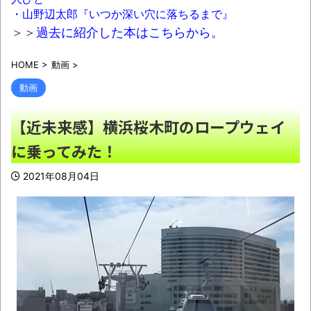
【衝撃】大分の海岸沿いにある「県道635号
・山野辺太郎『いつか深い穴に落ちるまで』
線」は…海が荒れると地獄と化す
NEW!
＞＞
過去に紹介した本はこちらから。
【動画】免許取りたての女の子の運転がこ
HOME
>
動画
>
ちらｗｗｗｗｗ
NEW!
動画
"テレビ大好き"高齢者の｢テレビ離れ｣が始ま
った
NEW!
【近未来感】横浜桜木町のロープウェイ
【悲報】刺青の彫り師「スミ入れてるのは
に乗ってみた！
全員バカです」ドタキャン当たり前、カネはな
い、挨拶もできない
NEW!
2021年08月04日
ヤフオクで不良品送ってきたら泣き寝入り
しかない？
NEW!
【動画】ジャンポケ斎藤、乞食ライバーと
化し正式に終わる・・・
NEW!
女性「増えるワカメを大量に食べて水を飲
むと腹が膨らむって本当？実際にやってみる