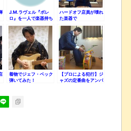
弾
J.M.ラヴェル『ボレ
ハードオフ店員が壊れ
ロ』を一人で楽器持ち
た楽器で
替えて演奏してみた結
T.M.Revolution『W
果
HITE BREATH』演奏
したったｗ
店
着物でジェフ・ベック
【プロによる犯行】ジ
弾いてみた！
ャズの定番曲をアンパ
ンマンドラムで叩いて
みた！