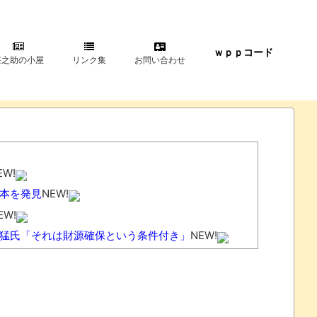
ｗｐｐコード
甚之助の小屋
リンク集
お問い合わせ
EW!
0本を発見
NEW!
EW!
猛氏「それは財源確保という条件付き」
NEW!
ぎる。
NEW!
計のデザインが悪夢すぎるｗｗｗ
NEW!
いてきて終わる
NEW!