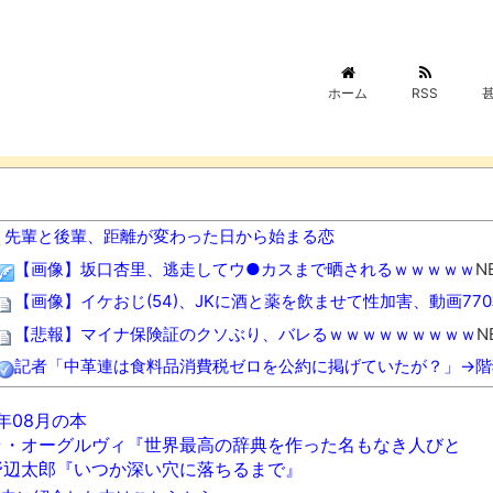
ホーム
RSS
先輩と後輩、距離が変わった日から始まる恋
【画像】坂口杏里、逃走してウ●カスまで晒されるｗｗｗｗｗ
N
【画像】イケおじ(54)、JKに酒と薬を飲ませて性加害、動画77
【悲報】マイナ保険証のクソぶり、バレるｗｗｗｗｗｗｗｗｗ
N
記者「中革連は食料品消費税ゼロを公約に掲げていたが？」→階
「こんなん泣いちゃうよ……」復活したレトロゲームが懐かしす
6年08月の本
「いったいどんな音が出るのか…」韓国で売っている目覚まし時
ラ・オーグルヴィ『世界最高の辞典を作った名もなき人びと
【動画】どう見ても車がヤバい事故動画、謎にバイク批判派が湧
野辺太郎『いつか深い穴に落ちるまで』