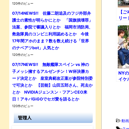
120件のビュー
【ご
07/14NEWS!! 佐藤二朗追及のフジ外部弁
リー
護士の素性が明らかにとか 「国旗損壊罪」
大陸
法案、参院で審議入りとか 福岡市消防局、
太郎
救急隊員のコンビニ利用認めるとか 今後
た！
17年間アホのまま？数を数え続ける「世界
のナベアツbot」人気とか
120件のビュー
07/17NEWS!! 無敵艦隊スペイン vs 神の
子メッシ擁するアルゼンチン！W杯決勝カ
NY
ード決定とか 皇室典範改正案が参院特別委
イケ
味線
で可決とか 【芸能】山田五郎さん、死去か
とか NVIDIAジェンスン・フアンCEO来
日！アキバGiGOでセガ愛を語るとか
120件のビュー
管理人
-
動画
-
ク