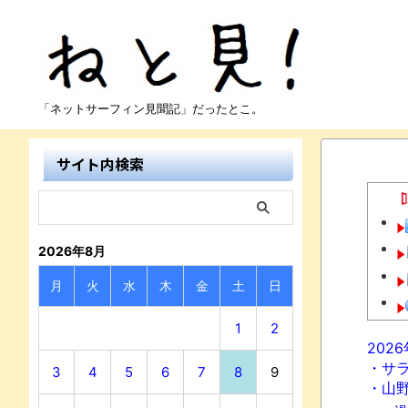
「ネットサーフィン見聞記」だったとこ。
サイト内検索
2026年8月
月
火
水
木
金
土
日
1
2
202
・サ
3
4
5
6
7
8
9
・山