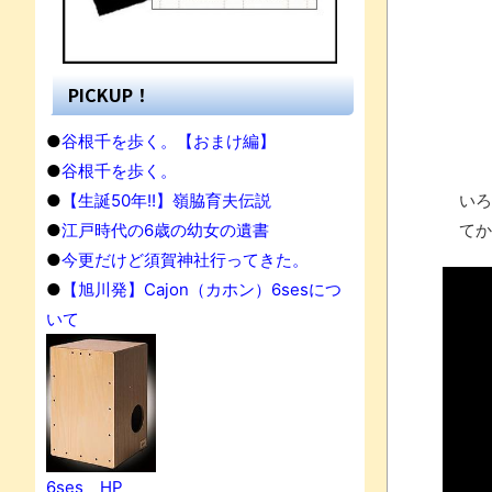
PICKUP！
●
谷根千を歩く。【おまけ編】
●
谷根千を歩く。
●
【生誕50年!!】嶺脇育夫伝説
いろ
●
江戸時代の6歳の幼女の遺書
てか
●
今更だけど須賀神社行ってきた。
●
【旭川発】Cajon（カホン）6sesにつ
いて
果
6ses HP