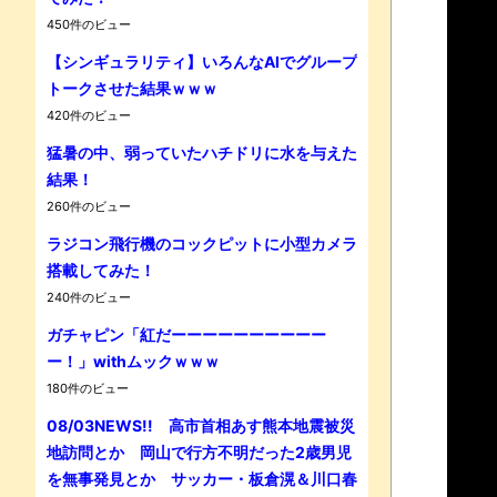
450件のビュー
【シンギュラリティ】いろんなAIでグループ
トークさせた結果ｗｗｗ
420件のビュー
猛暑の中、弱っていたハチドリに水を与えた
Powe
結果！
260件のビュー
ラジコン飛行機のコックピットに小型カメラ
搭載してみた！
240件のビュー
ガチャピン「紅だーーーーーーーーーー
ー！」withムックｗｗｗ
180件のビュー
08/03NEWS!! 高市首相あす熊本地震被災
地訪問とか 岡山で行方不明だった2歳男児
を無事発見とか サッカー・板倉滉＆川口春