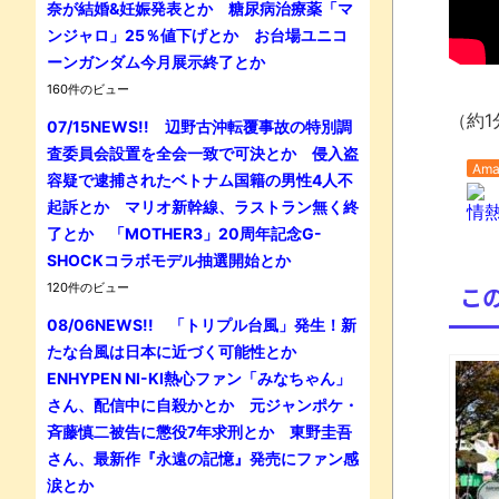
奈が結婚&妊娠発表とか 糖尿病治療薬「マ
ンジャロ」25％値下げとか お台場ユニコ
ーンガンダム今月展示終了とか
160件のビュー
（約1
07/15NEWS!! 辺野古沖転覆事故の特別調
査委員会設置を全会一致で可決とか 侵入盗
Ama
容疑で逮捕されたベトナム国籍の男性4人不
起訴とか マリオ新幹線、ラストラン無く終
情熱
了とか 「MOTHER3」20周年記念G-
SHOCKコラボモデル抽選開始とか
120件のビュー
こ
08/06NEWS!! 「トリプル台風」発生！新
たな台風は日本に近づく可能性とか
ENHYPEN NI-KI熱心ファン「みなちゃん」
さん、配信中に自殺かとか 元ジャンポケ・
斉藤慎二被告に懲役7年求刑とか 東野圭吾
さん、最新作『永遠の記憶』発売にファン感
涙とか