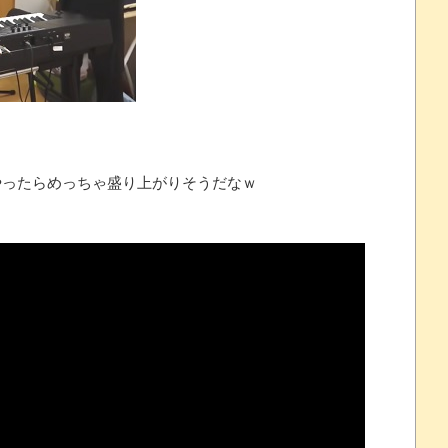
プレイ動画で当時が懐かしい。
 ほか
07/25
ったらめっちゃ盛り上がりそうだなｗ
ほのぼの]
たね
.0 などバージョンアップ
結末
おおおおおおお！！！！！」→結