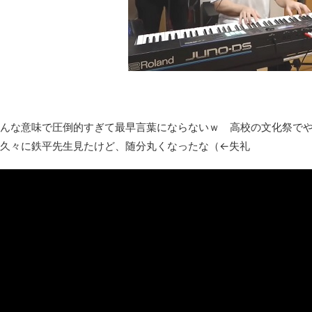
レトロパソコンの雑誌掲載プログラムリストを打ち込んだゲーム
凡庸な悪
お前らの身体の悩み教えてくれ
「アメリカのヤンキーがアジア人にケンカを売った結果ｗｗｗ」
【読書感想】山野辺太郎『いつか深い穴に落ちるまで』
映画ちいかわ観に行ったので感想を書きます(若干ネタバレあり) 26/
んな意味で圧倒的すぎて最早言葉にならないｗ 高校の文化祭でや
マケイン9巻＆アニメ公式ガイド感想
久々に鉄平先生見たけど、随分丸くなったな（←失礼
独学で挑んだ2026年二級建築士学科試験結果速報（仮）
体験談：仕事で同じビルの中に入っているグループ会社の嫁子 [
葉月つばさちゃん、昔から見てるんだけどかなりお姉さんになっ
壊れたエアコンと歌えないボク
バージョンアップ情報更新 AOMEI Backupper Standard 8.3
高嶋ちさ子、ダウン症の姉が暴行事件！事件の一部始終と衝撃の
【呆然】北海道旅行ワイ「ウニイクラ丼特盛で食うぞ！！！うお
･････････････････････････････