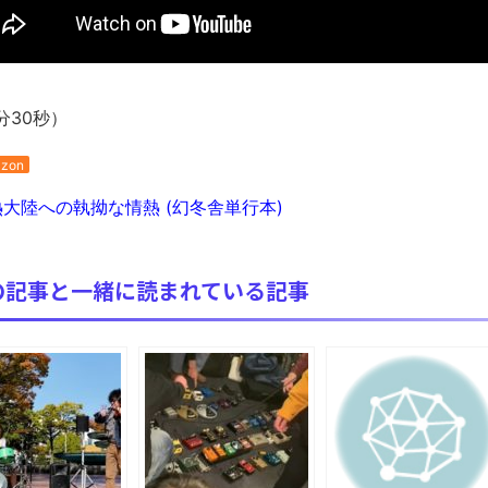
分30秒）
zon
大陸への執拗な情熱 (幻冬舎単行本)
の記事と一緒に読まれている記事