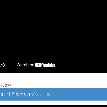
【動画】カニ、ちょっかい出してきた陰にブチギレ
長野県のなめこのデカさが規格外だったｗｗ
新装版「ご冗談でしょう、ファインマンさん（上）（下）」発売
【画像】整形で2400万円超えの美女、水着グラビアに挑戦
歴ログは10周年ですがnoteに引っ越します
進撃の巨人シーズン7 ファイナルシーズンの感想
TBS「マツコの知らない世界」スタグル特集でほとんど紹介さ
時代の流れ
【衝撃】道志村の骨や服、沢の上流から流されてきた可能性・・
オーストラリアの男性飛行家 太平洋横断飛行
【中国】パトカーの前で好演技www当たり屋やお煽り運転など
「ム、ムリです・・・」メガネ美人ナースに入院中のオレのオナ
分50秒）
「ム、ムリです・・・」メガネ美人ナースに入院中のオレのオナ
おまけ】即興マリオブラザーズ
ナチスドイツは何故バルバロッサ作戦とかいう無茶に踏み切って
ブログお引越しのお知らせ