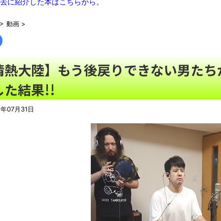
【画像】Z世代の社員に社用スマホを渡した結果ｗｗｗｗｗ
NEW
去に紹介した本はこちらから。
【トラウマ】映画・特撮・アニメ・漫画・ゲームで「主人公がガ
>
動画
>
EW!
まっぷたつに…日本レトロゲーム協会がゲームソフトCDの劣化
歯磨きしても口臭い奴ｗｗｗｗｗｗｗｗ
NEW!
情熱大陸】もう後戻りできない男たち
別にどこの誰が一日何時間睡眠だろうがどうでもいいじゃないで
た結果!!
【悲報】太鼓の達人、お馴染みのフォントの使用料が年間6万から
【悲報】韓国人「え待って、何で日本の避難所って10年前と同レ
1年07月31日
ナナフシモドキと公園へ
NEW!
08/08NEWS!! 高市首相の熊本視察「PR動画」批判相次ぐ
利とか KDDI、楽天へのローミングを9月末終了とか ニンテン
は無効にとか
【動画】ロシア軍のドローンをネット発射装置で撃墜するウクラ
「ぞわっとした…」カルディで売っているコーヒーのパッケージが
「天才か」いや変態です、宝鐘マリンのルアーを作ってタコ
ろい件ほか、8月08日の新着CGまとめ
8月26日にリメイク完結編「FF7リベレーション」の新映像が公開！欧