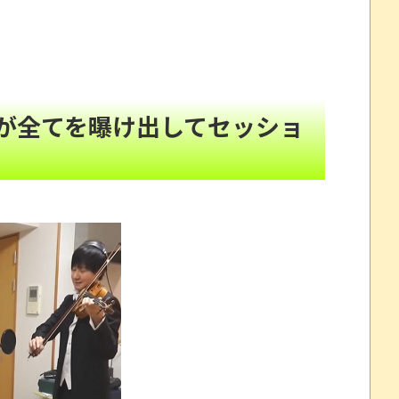
!
チで敗北した回」と聞いて真っ先に思い浮かぶのは？
について問題提起 他
NEW!
が全てを曝け出してセッショ
すか
NEW!
年間320万になったので変更に
NEW!
ベルなの(ドン引き
NEW!
とか 【甲子園】有明、被災地・熊本に届ける劇的逆転勝
ドーミュージアム、公式ページ以外で購入したチケット
イナ。
“一瞬怖い”と話題にwwww
を釣り上げた動画が葛飾北斎も大喜びの構図過ぎておも
州gamescom 2026にて