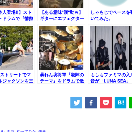
本人登場!!】スト
【ある意味"漢"動ｗ】
しゃもじでベースを
トドラムで『情熱
ギターにエフェクター
いてみた。
』叩いたら葉加瀬
100個直列接続してみ
さんとコラボでき
た結果!!
のストリートでマ
暴れん坊将軍『殺陣の
もしもファミマの入
ルジャクソンを三
テーマ』をドラムで激
音が「LUNA SEA」
で弾いてみたｗ
しく叩いてみた！
だったら……
ール
,
面白
,
やってみた
,
楽器