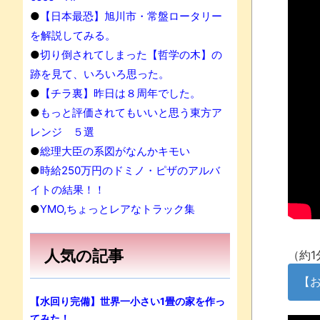
●
【日本最恐】旭川市・常盤ロータリー
を解説してみる。
●
切り倒されてしまった【哲学の木】の
跡を見て、いろいろ思った。
●
【チラ裏】昨日は８周年でした。
●
もっと評価されてもいいと思う東方ア
レンジ ５選
●
総理大臣の系図がなんかキモい
●
時給250万円のドミノ・ピザのアルバ
イトの結果！！
●
YMO,ちょっとレアなトラック集
人気の記事
（約1
【
【水回り完備】世界一小さい1畳の家を作っ
てみた！