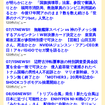
が明らかにとか 「国旗損壊罪」法案、参院で審議入
りとか 福岡市消防局、救急隊員のコンビニ利用認め
るとか 今後17年間アホのまま？数を数え続ける「世
界のナベアツbot」人気とか
120件のビュー
07/17NEWS!! 無敵艦隊スペイン vs 神の子メッシ擁
するアルゼンチン！W杯決勝カード決定とか 皇室典
範改正案が参院特別委で可決とか 【芸能】山田五郎
さん、死去かとか NVIDIAジェンスン・フアンCEO来
日！アキバGiGOでセガ愛を語るとか
120件のビュー
07/15NEWS!! 辺野古沖転覆事故の特別調査委員会設
置を全会一致で可決とか 侵入盗容疑で逮捕されたベ
トナム国籍の男性4人不起訴とか マリオ新幹線、ラス
トラン無く終了とか 「MOTHER3」20周年記念G-
SHOCKコラボモデル抽選開始とか
120件のビュー
08/06NEWS!! 「トリプル台風」発生！新たな台風は
日本に近づく可能性とか ENHYPEN NI-KI熱心ファン
「みなちゃん」さん、配信中に自殺かとか 元ジャン