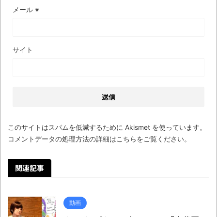
【極画像】名古屋の地下鉄
メール
※
wwwwwwwwwwww
全方位青い芝包囲網すぎて色々見失う、新
しい仕事観
サイト
見ていると！悲しくなってしまう猫の画像
の数々！！
Powered by livedoor 相互RSS
このサイトはスパムを低減するために Akismet を使っています。
コメントデータの処理方法の詳細はこちらをご覧ください
。
関連記事
動画