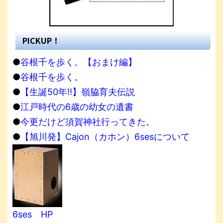
PICKUP！
●
谷根千を歩く。【おまけ編】
●
谷根千を歩く。
●
【生誕50年!!】嶺脇育夫伝説
●
江戸時代の6歳の幼女の遺書
●
今更だけど須賀神社行ってきた。
●
【旭川発】Cajon（カホン）6sesについて
6ses HP