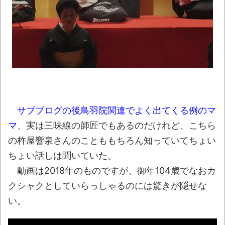
【画像】JK「なぁこれウチの気持ちやね
ん、全部食べてな！」
NEW!
【悲報】生成AI、メモリやSSDだけでなく
「マザーボード」まで値上げさせてしまいそう
NEW!
【動画】泳いでいる途中で足がつく事に気
付いたチワワが可愛すぎるｗｗｗｗ
NEW!
サブブログの後鳥羽院関連でよく出てくる例のマ
ジャンポケ斉藤「同意があったんです。本
マ
、実は三味線の師匠でもあるのだけれど、こちら
当です。信じて下さい」 ←何でこの主張が通
の杵屋響泉さんのことももちろん知っていてちょい
らないの？
NEW!
ちょい話しは聞いていた。
豚汁がたいへん好きなのだが、最近見か
動画は2018年のものですが、御年104歳でなおカ
けるようになった豚汁専門店の豚汁に不満を感
クシャクとしていらっしゃるのには驚きが隠せな
じることがある「この工程はマストだ」「自分
い。
の理想はこれだ！」
NEW!