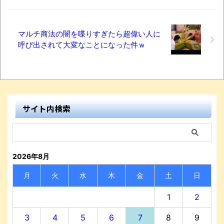
マルチ商法の闇を喋りすぎたら超偉い人に
呼び出されて大変なことになった件ｗ
サイト内検索
2026年8月
月
火
水
木
金
土
日
1
2
3
4
5
6
7
8
9