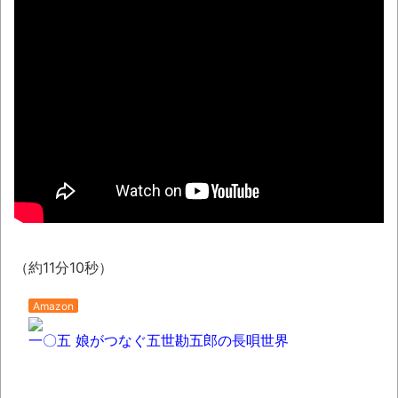
レトロパソコンの雑誌掲載プログラムリス
トを打ち込んだゲームプレイ動画で当時が懐か
しい。
NEW!
積水ハウス「地面師に55億円騙し取られ
た…」 ワイ「はえーかわいそう…会社滅茶苦茶
やろなぁ」
NEW!
「これで11万取られたの!?」あるX民が玄関
ドアノブの修理を頼んだら…とんでもない事に
なった
「題名のない音楽会」ゲーム音楽批判から
36年 ～因果な逆転劇～
（約11分10秒）
50歳になりました
Amazon
凡庸な悪
一〇五 娘がつなぐ五世勘五郎の長唄世界
お前らの身体の悩み教えてくれ
『FF15』が発売10周年！ノクティスフィギ