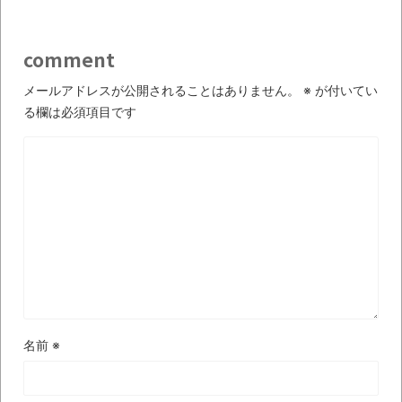
【衝撃】道志村の骨や服、沢の上流から流
されてきた可能性・・・・・・・・・
comment
オーストラリアの男性飛行家 太平洋横断
飛行
メールアドレスが公開されることはありません。
※
が付いてい
る欄は必須項目です
【中国】パトカーの前で好演技www当たり
屋やお煽り運転など盛りだくさん
「ム、ムリです・・・」メガネ美人ナース
に入院中のオレのオナサポ懇願したら・・・
「ム、ムリです・・・」メガネ美人ナース
に入院中のオレのオナサポ懇願したら・・・
ナチスドイツは何故バルバロッサ作戦とか
いう無茶に踏み切ってしまったのか
ブログお引越しのお知らせ
名前
※
まるで親子のような子猫とシェパード