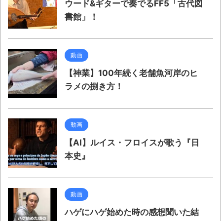
ウード&ギターで奏でるFF5「古代図
書館」！
動画
【神業】100年続く老舗魚河岸のヒ
ラメの捌き方！
動画
【AI】ルイス・フロイスが歌う『日
本史』
動画
ハゲにハゲ始めた時の感想聞いた結