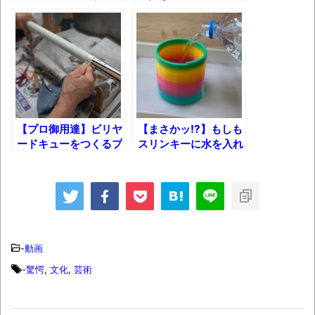
長野県のなめこのデカさが規格外だったｗ
解明されたッ!?
ランキングTOP50!!
ｗ
新装版「ご冗談でしょう、ファインマンさ
ん（上）（下）」発売
【画像】整形で2400万円超えの美女、水着
グラビアに挑戦
【プロ御用達】ビリヤ
【まさかッ!?】もしも
歴ログは10周年ですがnoteに引っ越します
ードキューをつくるプ
スリンキーに水を入れ
ロセス
たら・・・
進撃の巨人シーズン7 ファイナルシーズンの
感想
TBS「マツコの知らない世界」スタグル特
集でほとんど紹介されなかったJリーグ…なら
-
動画
ば自分たちで紹介だ！
-
驚愕
,
文化
,
芸術
時代の流れ