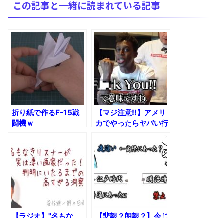
この記事と一緒に読まれている記事
ュアなどが当たる記念くじが登場です
みんななんだかんだ言ってお金持ってんじ
ゃん
「アメリカのヤンキーがアジア人にケンカ
を売った結果ｗｗｗ」 ほか
【読書感想】山野辺太郎『いつか深い穴に
落ちるまで』
折り紙で作るF-15戦
【マジ注意!!】アメリ
映画ちいかわ観に行ったので感想を書きま
闘機ｗ
カでやったらヤバい行
す(若干ネタバレあり) 26/07/25
動！
マケイン9巻＆アニメ公式ガイド感想
独学で挑んだ2026年二級建築士学科試験結
果速報（仮）
体験談：仕事で同じビルの中に入っている
グループ会社の嫁子 [ほのぼの]
【ラジオ】"名もな
【悲報？朗報？】今じ