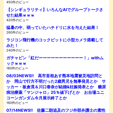
450件のビュー
【シンギュラリティ】いろんなAIでグループトークさ
せた結果ｗｗｗ
420件のビュー
猛暑の中、弱っていたハチドリに水を与えた結果！
260件のビュー
ラジコン飛行機のコックピットに小型カメラ搭載して
みた！
240件のビュー
ガチャピン「紅だーーーーーーーーーーー！」withム
ックｗｗｗ
180件のビュー
08/03NEWS!! 高市首相あす熊本地震被災地訪問と
か 岡山で行方不明だった2歳男児を無事発見とか サ
ッカー・板倉滉＆川口春奈が結婚&妊娠発表とか 糖尿
病治療薬「マンジャロ」25％値下げとか お台場ユニ
コーンガンダム今月展示終了とか
160件のビュー
07/14NEWS!! 佐藤二朗追及のフジ外部弁護士の素性