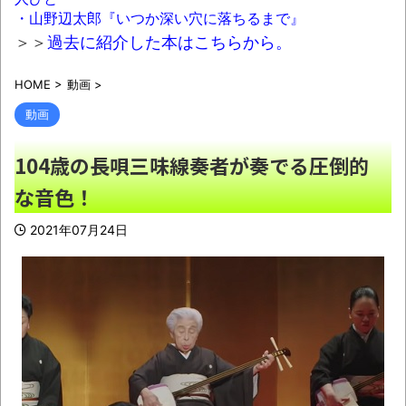
→爆死 ちいかわの監督「原作に忠実に」→爆
・山野辺太郎『いつか深い穴に落ちるまで』
売れ
NEW!
＞＞
過去に紹介した本はこちらから。
【動画】自動ドアの仕組みを理解した富山
HOME
>
動画
>
のツバメが賢い。
NEW!
動画
富裕層の｢ペット離れ｣が止まらない・・・
NEW!
104歳の長唄三味線奏者が奏でる圧倒的
渡邊渚さん「私がPTSDと診断された当時、
な音色！
世間はまだPTSDという言葉は浸透されていま
せんでした」
NEW!
2021年07月24日
北海道江別大学生殺人事件、主犯格の川口
被告(19)に無期懲役の判決
NEW!
日本などのSNSを埋め尽くす「釜山病」と
は？「ソウル病」に続く新ワード！
NEW!
ウード&ギターで奏でるFF5「古代図書
館」！
NEW!