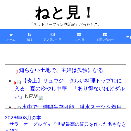
ねと見！
「ネットサーフィン見聞記」だったとこ。
ｗ
ホーム
RSS
甚之助の小屋
リンク集
お問い合わせ
知らない土地で、主婦は孤独になる
【炎上】リュウジ「ダルい料理トップ10に
入る」夏の冷やし中華 「あり得ないほどダル
い」
NEW!
水中で三時間生存可能、潜水スーツを着用
させた水中用ゴキブリを開発
NEW!
2026年08月の本
・サラ・オーグルヴィ『世界最高の辞典を作った名もなき
福田雄一「新ケロロに福田組が出ます！」
人びと