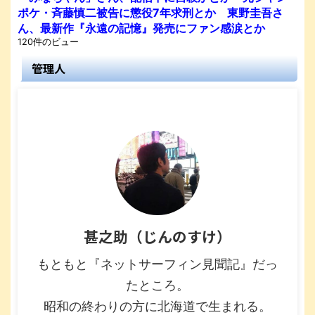
ポケ・斉藤慎二被告に懲役7年求刑とか 東野圭吾さ
ん、最新作『永遠の記憶』発売にファン感涙とか
120件のビュー
管理人
甚之助（じんのすけ）
もともと『ネットサーフィン見聞記』だっ
たところ。
昭和の終わりの方に北海道で生まれる。