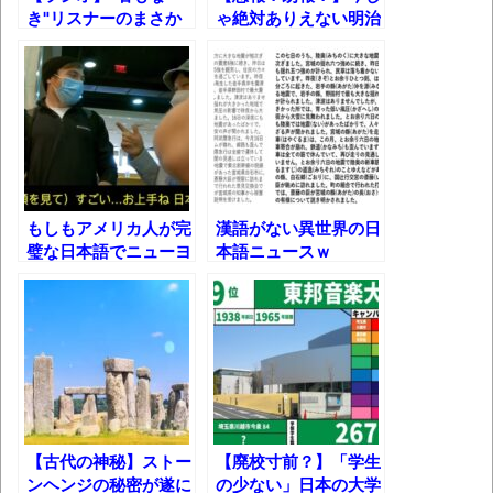
き"リスナーのまさか
ゃ絶対ありえない明治
葉月つばさちゃん、昔から見てるんだけど
の正体を暴いた安住紳
時代の文化・風習
かなりお姉さんになったね
一郎の高すぎる洞察力
ｗ
壊れたエアコンと歌えないボク
バージョンアップ情報更新 AOMEI
Backupper Standard 8.3.0 などバージョンア
ップ
もしもアメリカ人が完
漢語がない異世界の日
高嶋ちさ子、ダウン症の姉が暴行事件！事
璧な日本語でニューヨ
本語ニュースｗ
件の一部始終と衝撃の結末
ーク在住の日本人を驚
かしたら・・・
【呆然】北海道旅行ワイ「ウニイクラ丼特
盛で食うぞ！！！うおおおおおおお
お！！！！！」→結
果･････････････････････････････
【動画】カニ、ちょっかい出してきた陰に
ブチギレ
【古代の神秘】ストー
【廃校寸前？】「学生
ンヘンジの秘密が遂に
の少ない」日本の大学