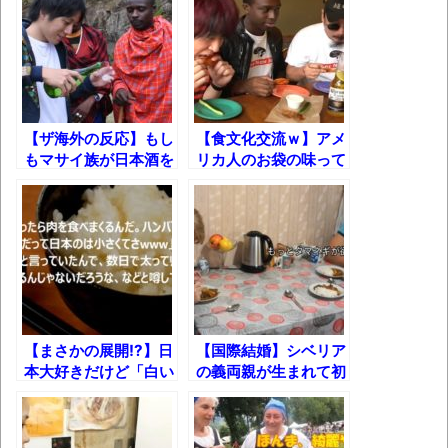
ゃん
「アメリカのヤンキーがアジア人にケンカ
を売った結果ｗｗｗ」 ほか
【読書感想】山野辺太郎『いつか深い穴に
落ちるまで』
【ザ海外の反応】もし
【食文化交流ｗ】アメ
もマサイ族が日本酒を
リカ人のお袋の味って
映画ちいかわ観に行ったので感想を書きま
飲んだら……？
何？
す(若干ネタバレあり) 26/07/25
マケイン9巻＆アニメ公式ガイド感想
独学で挑んだ2026年二級建築士学科試験結
果速報（仮）
体験談：仕事で同じビルの中に入っている
【まさかの展開!?】日
【国際結婚】シベリア
グループ会社の嫁子 [ほのぼの]
本大好きだけど「白い
の義両親が生まれて初
葉月つばさちゃん、昔から見てるんだけど
ご飯」の良さが理解で
めて日本のカレーを食
きなかったアメリカ人
べた結果!!
かなりお姉さんになったね
が帰省から戻ってきた