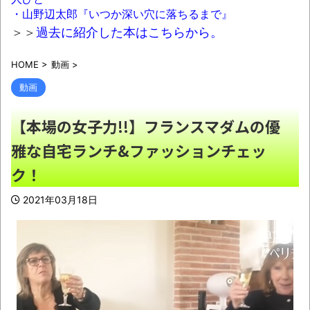
を、夫がパクパクあまがみしてた→結果ｗｗｗ
・山野辺太郎『いつか深い穴に落ちるまで』
ｗｗｗｗｗｗ
NEW!
＞＞
過去に紹介した本はこちらから。
熊本県内で◯◯者が現れまくり、通報頻
HOME
>
動画
>
発！災害支援にも悪影響が及んでしまう…
NEW!
動画
意識高い系「インドに５年住んだら人生観
【本場の女子力!!】フランスマダムの優
かわる」←これｗｗｗ
NEW!
雅な自宅ランチ&ファッションチェッ
健康診断の結果が悪すぎてワロタァ！
NEW!
ク！
【画像】このボケて、破壊力ありすぎてク
2021年03月18日
ッソワロタｗｗｗｗｗｗｗｗｗ
NEW!
【有能】政府「トラックはサービスエリア
利用有料化すればサボらず走るし流問題解決じ
ゃね？」
NEW!
【描込】なんだよこの漫画ｗｗｗ【注意】