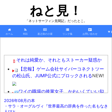
ねと見！
「ネットサーフィン見聞記」だったとこ。
ｗ
ホーム
RSS
甚之助の小屋
リンク集
お問い合わせ
それは純愛か、それともストーカー疑惑か
【悲報】ゲーム会社サイバーコネクトツー
の松山氏、JUMP公式にブロックされる
NEW!
ワイの職場の後輩女子、かわいくていい匂
いするけどマジでとんでもなく無能
NEW!
2026年08月の本
・サラ・オーグルヴィ『世界最高の辞典を作った名もなき
【悲報】友達の娘（女子高生）の二の腕
人びと