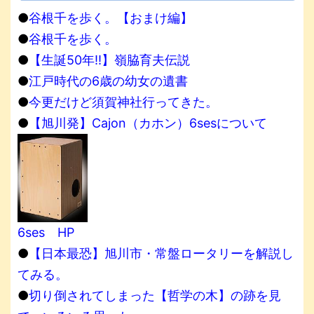
●
谷根千を歩く。【おまけ編】
●
谷根千を歩く。
●
【生誕50年!!】嶺脇育夫伝説
●
江戸時代の6歳の幼女の遺書
●
今更だけど須賀神社行ってきた。
●
【旭川発】Cajon（カホン）6sesについて
6ses HP
●
【日本最恐】旭川市・常盤ロータリーを解説し
てみる。
●
切り倒されてしまった【哲学の木】の跡を見