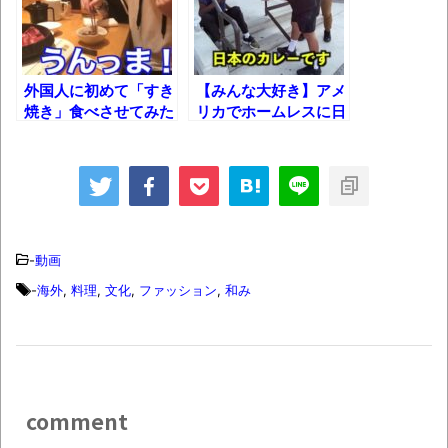
ん（上）（下）」発売
【画像】整形で2400万円超えの美女、水着
グラビアに挑戦
外国人に初めて「すき
【みんな大好き】アメ
焼き」食べさせてみた
リカでホームレスに日
歴ログは10周年ですがnoteに引っ越します
ら感動しすぎて泣きか
本のカレーを振る舞っ
けたw
てみた！
進撃の巨人シーズン7 ファイナルシーズンの
感想
TBS「マツコの知らない世界」スタグル特
-
動画
集でほとんど紹介されなかったJリーグ…なら
-
海外
,
料理
,
文化
,
ファッション
,
和み
ば自分たちで紹介だ！
時代の流れ
【衝撃】道志村の骨や服、沢の上流から流
されてきた可能性・・・・・・・・・
comment
オーストラリアの男性飛行家 太平洋横断