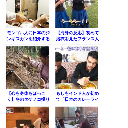
壊れたエアコンと歌えないボク
ら……
バージョンアップ情報更新 AOMEI
Backupper Standard 8.3.0 などバージョンア
ップ
モンゴル人に日本のジ
【海外の反応】初めて
高嶋ちさ子、ダウン症の姉が暴行事件！事
ンギスカンを紹介する
浴衣を見たフランス人
とこうなります……
の反応！フランスの夏
件の一部始終と衝撃の結末
祭りで日仏ハーフ4歳
【呆然】北海道旅行ワイ「ウニイクラ丼特
がはしゃいだ結果！
盛で食うぞ！！！うおおおおおおお
お！！！！！」→結
果･････････････････････････････
【動画】カニ、ちょっかい出してきた陰に
【心も身体もほっこ
もしもインド人が初め
ブチギレ
り】冬のタケノコ掘り
て「日本のカレーライ
からのタケノコ鍋ｗ
ス」を食べてみた
長野県のなめこのデカさが規格外だったｗ
ら……
ｗ
新装版「ご冗談でしょう、ファインマンさ