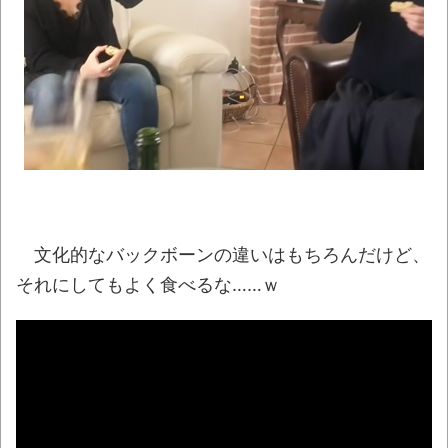
【動画】両方馬鹿（笑）ミニストップでト
ラックと衝突したドラレコが（ノ∇`）
【真顔】あるスーパーの「チャイルドシー
ト付きカート」に描かれたキャラの目が死んで
いると話題にｗｗ
「これで11万取られたの!?」あるX民が玄関
ドアノブの修理を頼んだら…とんでもない事に
文化的なバックボーンの違いはもちろんだけど、
なった
それにしてもよく食べるな……ｗ
【07日の新刊】「魔女と傭兵 9」「転生
したら第七王子だったので、気ままに魔術を極
めます 24」「ポンコツ魔王の田舎暮らし 6」
【悲報】クロちゃん、まともになってしま
う