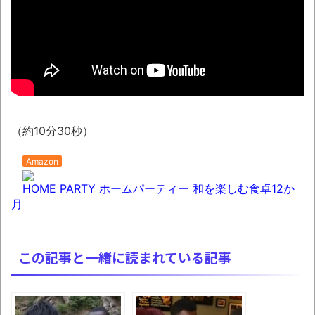
【AI】ルイス・フロイスが歌う『日本史』
週間少年ジャンプのグッズ(43億円分)を注
文してキャンセルした32歳女が逮捕
「題名のない音楽会」ゲーム音楽批判から
36年 ～因果な逆転劇～
（約10分30秒）
50歳になりました
凡庸な悪
Amazon
ロープと滑車と犬マスクでエクストリーム
HOME PARTY ホームパーティー 和を楽しむ食卓12か
変身。
月
お前らの身体の悩み教えてくれ
『FF15』が発売10周年！ノクティスフィギ
この記事と一緒に読まれている記事
ュアなどが当たる記念くじが登場です
みんななんだかんだ言ってお金持ってんじ