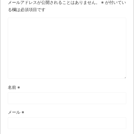
メールアドレスが公開されることはありません。
※
が付いてい
飛行
る欄は必須項目です
【中国】パトカーの前で好演技www当たり
屋やお煽り運転など盛りだくさん
「ム、ムリです・・・」メガネ美人ナース
に入院中のオレのオナサポ懇願したら・・・
「ム、ムリです・・・」メガネ美人ナース
に入院中のオレのオナサポ懇願したら・・・
ナチスドイツは何故バルバロッサ作戦とか
いう無茶に踏み切ってしまったのか
名前
※
ブログお引越しのお知らせ
まるで親子のような子猫とシェパード
【極画像】名古屋の地下鉄
メール
※
wwwwwwwwwwww
全方位青い芝包囲網すぎて色々見失う、新