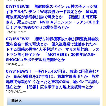
07/17NEWS!! 無敵艦隊スペイン vs 神の子メッシ擁
するアルゼンチン！W杯決勝カード決定とか 皇室典
範改正案が参院特別委で可決とか 【芸能】山田五郎
さん、死去かとか NVIDIAジェンスン・フアンCEO来
日！アキバGiGOでセガ愛を語るとか
120件のビュー
07/15NEWS!! 辺野古沖転覆事故の特別調査委員会設
置を全会一致で可決とか 侵入盗容疑で逮捕されたベ
トナム国籍の男性4人不起訴とか マリオ新幹線、ラス
トラン無く終了とか 「MOTHER3」20周年記念G-
SHOCKコラボモデル抽選開始とか
120件のビュー
07/31NEWS!! 一時1ドル157円台、急速に円高進むと
か 食品消費税を27年春1%、首相方針表明とか 熊本
地震で母親が亡くなったと投稿のX民、嘘バレて垢消し
逃亡とか 【朗報】広末涼子さん地上波復帰ｗとか
110件のビュー
管理人