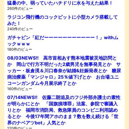
猛暑の中、弱っていたハチドリに水を与えた結果！
260件のビュー
ラジコン飛行機のコックピットに小型カメラ搭載して
みた！
240件のビュー
ガチャピン「紅だーーーーーーーーーーー！」withム
ックｗｗｗ
180件のビュー
08/03NEWS!! 高市首相あす熊本地震被災地訪問と
か 岡山で行方不明だった2歳男児を無事発見とか サ
ッカー・板倉滉＆川口春奈が結婚&妊娠発表とか 糖尿
病治療薬「マンジャロ」25％値下げとか お台場ユニ
コーンガンダム今月展示終了とか
160件のビュー
07/14NEWS!! 佐藤二朗追及のフジ外部弁護士の素性
が明らかにとか 「国旗損壊罪」法案、参院で審議入
りとか 福岡市消防局、救急隊員のコンビニ利用認め
るとか 今後17年間アホのまま？数を数え続ける「世
界のナベアツbot」人気とか
120件のビュー