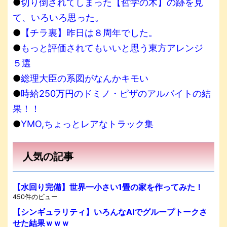
●
切り倒されてしまった【哲学の木】の跡を見
て、いろいろ思った。
●
【チラ裏】昨日は８周年でした。
●
もっと評価されてもいいと思う東方アレンジ
５選
●
総理大臣の系図がなんかキモい
●
時給250万円のドミノ・ピザのアルバイトの結
果！！
●
YMO,ちょっとレアなトラック集
人気の記事
【水回り完備】世界一小さい1畳の家を作ってみた！
450件のビュー
【シンギュラリティ】いろんなAIでグループトークさ
せた結果ｗｗｗ