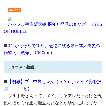
Amazon
ハッブル宇宙望遠鏡 探究と発見のまなざし EYES
OF HUBBLE
●
3.11から今年で10年。記憶に残る東日本大震災の
衝撃的な映像。
(
000mg
)
ニュース・芸能
●
【朗報】ブル中野ちゃん（５３）、メイド姿を披
露
(
コノユビ
)
ブル中野さんって、メイクこそアレだったけど現
役の頃から端正な顔立ちだなとか幼心に思ってた。