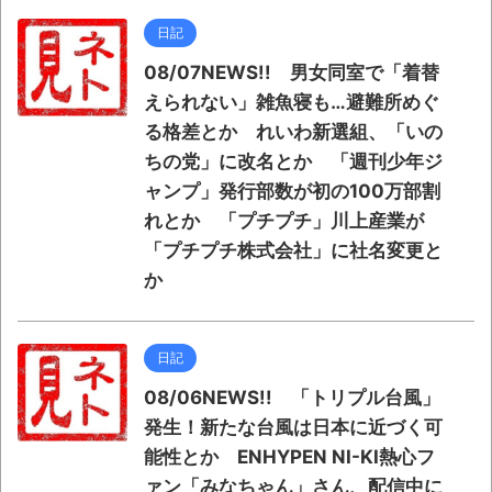
日記
08/07NEWS!! 男女同室で「着替
えられない」雑魚寝も…避難所めぐ
る格差とか れいわ新選組、「いの
ちの党」に改名とか 「週刊少年ジ
ャンプ」発行部数が初の100万部割
れとか 「プチプチ」川上産業が
「プチプチ株式会社」に社名変更と
か
日記
08/06NEWS!! 「トリプル台風」
発生！新たな台風は日本に近づく可
能性とか ENHYPEN NI-KI熱心フ
ァン「みなちゃん」さん、配信中に