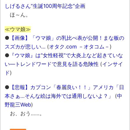
しげるさん“生誕100周年記念”企画
ほ～ん。
≪ウマ娘≫
●
【画像】「ウマ娘」の乳比べ表が公開！まな板の
スズカが悲しい…
(
オタク.com －オタコム－
)
●
『ウマ娘』は“女性軽視”で大炎上など起きていな
い―トレンドワードで意見を語る危険性
(
インサイ
ド
)
●
【悲報】カプコン「春麗良い！！」アメリカ「日
本さぁ…そんな絵は海外では通用しないよ？」
(
中
野龍三Web
)
お、おう……。