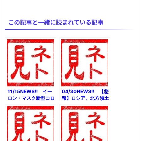
この記事と一緒に読まれている記事
11/15NEWS!! イー
04/30NEWS!! 【悲
ロン・マスク新型コロ
報】ロシア、北方領土
ナ検査を1日4回受け
問題で衝撃発言とか
て「ひどくいい加減
【悲報】イーロン・マ
だ」とか コロナ第3
スク、ツイッターを実
波を前に一応確認して
名制に変更かとか ス
おきたい備えとか 野
クエニ吉田P「FF16
獣先輩(16)見つかると
は開発大詰め」とか