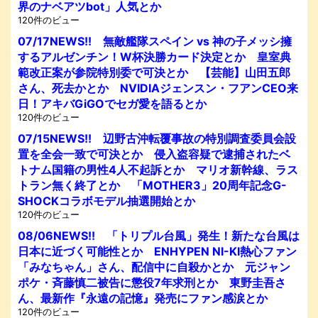
界のナベアツbot」人気とか
120件のビュー
07/17NEWS!! 無敵艦隊スペイン vs 神の子メッシ擁
するアルゼンチン！W杯決勝カード決定とか 皇室典
範改正案が参院特別委で可決とか 【芸能】山田五郎
さん、死去かとか NVIDIAジェンスン・フアンCEO来
日！アキバGiGOでセガ愛を語るとか
120件のビュー
07/15NEWS!! 辺野古沖転覆事故の特別調査委員会設
置を全会一致で可決とか 侵入盗容疑で逮捕されたベ
トナム国籍の男性4人不起訴とか マリオ新幹線、ラス
トラン無く終了とか 「MOTHER3」20周年記念G-
SHOCKコラボモデル抽選開始とか
120件のビュー
08/06NEWS!! 「トリプル台風」発生！新たな台風は
日本に近づく可能性とか ENHYPEN NI-KI熱心ファン
「みなちゃん」さん、配信中に自殺かとか 元ジャン
ポケ・斉藤慎二被告に懲役7年求刑とか 東野圭吾さ
ん、最新作『永遠の記憶』発売にファン感涙とか
120件のビュー