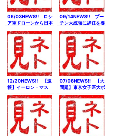
か
06/03NEWS!! ロシ
09/14NEWS!! プー
ア軍ドローンから日本
チン大統領に辞任を要
製部品を「軍事転用」
求、議員18人が声明
とか 【超絶悲報】日
とか イーロン・マス
本政府さん、今冬電気
クの元カノ、写真と記
使用制限違反なら罰金
念品をオークション出
とか イーロン・マス
品とか 村上宗隆、つ
ク「出社しないやつは
いに王貞治に並ぶ55
クビ」とか
号HR！とか
12/20NEWS!! 【速
07/08NEWS!! 【大
報】イーロン・マス
問題】東京女子医大ボ
ク、ツイッター責任者
ーナス、ゼロ！400
辞任が決定とか
人の看護師が退職希望
【WHO】コロナは
とか 『涼宮ハルヒの
2023年に収束？と
憂鬱』公式サイトが謎
か コロコロ『炎の闘
の更新実施とか セガ
球児 ドッジ弾平』全
20年ぶりにプリクラ
巻無料公開開始とか
機市場に再参入とか