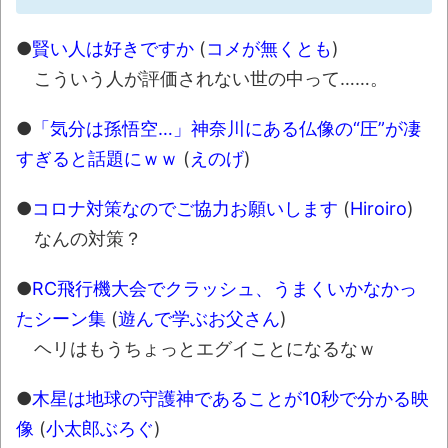
●
賢い人は好きですか
(
コメが無くとも
)
こういう人が評価されない世の中って……。
●
「気分は孫悟空…」神奈川にある仏像の“圧”が凄
すぎると話題にｗｗ
(
えのげ
)
●
コロナ対策なのでご協力お願いします
(
Hiroiro
)
なんの対策？
●
RC飛行機大会でクラッシュ、うまくいかなかっ
たシーン集
(
遊んで学ぶお父さん
)
ヘリはもうちょっとエグイことになるなｗ
●
木星は地球の守護神であることが10秒で分かる映
像
(
小太郎ぶろぐ
)