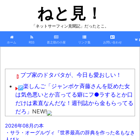
ねと見！
「ネットサーフィン見聞記」だったとこ。
ｗ
ホーム
RSS
甚之助の小屋
リンク集
お問い合わせ
ブブ家のドタバタが、今日も愛おしい！
楽しんご「ジャンポケ斉藤さんを貶めた女
は気色悪いとか言ってる癖にフ●ラするとか口
だけは素直なんだな！週刊誌から金もらってる
だろ」
NEW!
【悲報】節約で毎日カップラーメンや袋ラ
2026年08月の本
ーメン食べてたワイ『ある事実』に気付くｗｗ
・サラ・オーグルヴィ『世界最高の辞典を作った名もなき
ｗｗｗｗ
NEW!
人びと