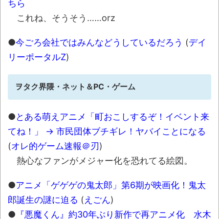
ナチスドイツは何故バルバロッサ作戦とか
ちら
いう無茶に踏み切ってしまったのか
これね、そうそう……orz
ブログお引越しのお知らせ
●
今ごろ会社ではみんなどうしているだろう
(
デイ
まるで親子のような子猫とシェパード
リーポータルZ
)
【極画像】名古屋の地下鉄
wwwwwwwwwwww
ヲタク界隈・ネット＆PC・ゲーム
全方位青い芝包囲網すぎて色々見失う、新
しい仕事観
●
とある萌えアニメ「町おこしするぞ！イベント来
見ていると！悲しくなってしまう猫の画像
てね！」 → 市民団体ブチギレ！ヤバイことになる
の数々！！
(
オレ的ゲーム速報＠刃
)
熱心なファンがメジャー化を恐れてる絵図。
Powered by livedoor 相互RSS
●
アニメ「ゲゲゲの鬼太郎」第6期が映画化！鬼太
郎誕生の謎に迫る
(
えごん
)
●
『悪魔くん』約30年ぶり新作で再アニメ化 水木