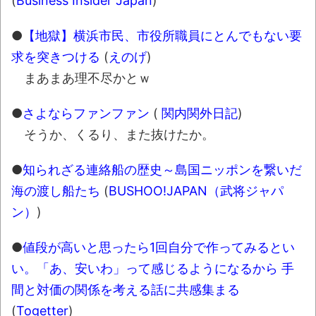
(
Business Insider Japan
)
お！！！！！」→結
果･････････････････････････････
●
【地獄】横浜市民、市役所職員にとんでもない要
【動画】カニ、ちょっかい出してきた陰に
求を突きつける
(
えのげ
)
ブチギレ
まあまあ理不尽かとｗ
長野県のなめこのデカさが規格外だったｗ
●
さよならファンファン
(
関内関外日記
)
ｗ
そうか、くるり、また抜けたか。
新装版「ご冗談でしょう、ファインマンさ
ん（上）（下）」発売
●
知られざる連絡船の歴史～島国ニッポンを繋いだ
【画像】整形で2400万円超えの美女、水着
海の渡し船たち
(
BUSHOO!JAPAN（武将ジャパ
グラビアに挑戦
ン）
)
歴ログは10周年ですがnoteに引っ越します
●
値段が高いと思ったら1回自分で作ってみるとい
い。「あ、安いわ」って感じるようになるから 手
進撃の巨人シーズン7 ファイナルシーズンの
間と対価の関係を考える話に共感集まる
感想
(
Togetter
)