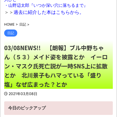
・山野辺太郎『いつか深い穴に落ちるまで』
羽田空港「どんどんターミナルを広くして
＞＞
過去に紹介した本はこちらから。
徒歩で行けるようにします」→搭乗口まで1キ
ロ歩かせるもよう
NEW!
HOME
>
日記
>
幼少ワイ「ワインってぶどうジュースの上
日記
位互換なんやろなぁ」
NEW!
03/08NEWS!! 【朗報】ブル中野ちゃ
あまりにも酷すぎる出来でバカにされまく
ん（５３）メイド姿を披露とか イーロ
ったアニメ『ワンダンス』、原作者本人が手書
きアニメを投稿した結果・・・ｗｗｗｗｗｗ
ン・マスク氏死亡説が一時SNS上に拡散
NEW!
とか 北川景子もハマっている「盛り
QRコード決済やタブレットなどを使いこな
塩」なぜ広まった？とか
せない人も居るという話・・・
NEW!
2021年03月08日
【サッカー界激震】韓国サッカー協会、W
杯予選の審判に“性接待”していたことが発覚
今日のピックアップ
協会カードの決済明細まで見つかる
NEW!