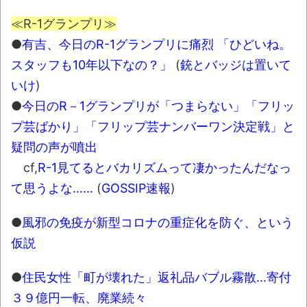
ロープと滑車と犬マスクでエクストリーム
≪R-1グランプリ≫
変身。
●
有吉、今日のR-1グランプリに痛烈 「ひどいね。
お前らの身体の悩み教えてくれ
スタッフも10年以下なの？」
(
銃とバッジは置いて
いけ
)
『FF15』が発売10周年！ノクティスフィギ
●
今日のR－1グランプリが「つまらない」「フリッ
ュアなどが当たる記念くじが登場です
プ芸ばかり」「フリップ芸ナンバーワン決定戦」と
みんななんだかんだ言ってお金持ってんじ
疑問の声が噴出
ゃん
cf,
R-1見てるとバカリズムって凄かったんだなっ
「アメリカのヤンキーがアジア人にケンカ
て思うよな……
(
GOSSIP速報
)
を売った結果ｗｗｗ」 ほか
【読書感想】山野辺太郎『いつか深い穴に
●
風邪の免疫が新型コロナの重症化を防ぐ、という
落ちるまで』
仮説
映画ちいかわ観に行ったので感想を書きま
●
住民女性「町が壊れた」返礼品バブル霧散…寄付
す(若干ネタバレあり) 26/07/25
３９億円一転、廃業続々
マケイン9巻＆アニメ公式ガイド感想