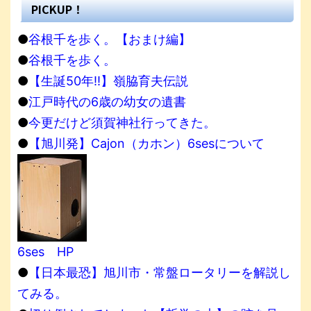
PICKUP！
●
谷根千を歩く。【おまけ編】
●
谷根千を歩く。
●
【生誕50年!!】嶺脇育夫伝説
●
江戸時代の6歳の幼女の遺書
●
今更だけど須賀神社行ってきた。
●
【旭川発】Cajon（カホン）6sesについて
6ses HP
●
【日本最恐】旭川市・常盤ロータリーを解説し
てみる。