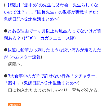
(
【感動】”派手め”の先生に父母会「先生らしくな
いのでは？」…『園長先生』の返答が素敵すぎた:
鬼嫁日記〜2ch生活まとめ〜
)
●
とある理由で一ヶ月以上お風呂入ってないけど質
問ある？
(
(*ﾟ∀ﾟ)ゞカガクニュース隊
)
●
尿道に鉛筆ぶっ刺したような鋭い痛みが走るんだ
が
(
ハムスター速報
)
病院へ。
●
3大食事中のガチで許せない行為「クチャラー」
「残す」
(
鬼嫁日記〜2ch生活まとめ〜
)
口に物入れたままのおしゃべり。育ちが分かる。
Amazon