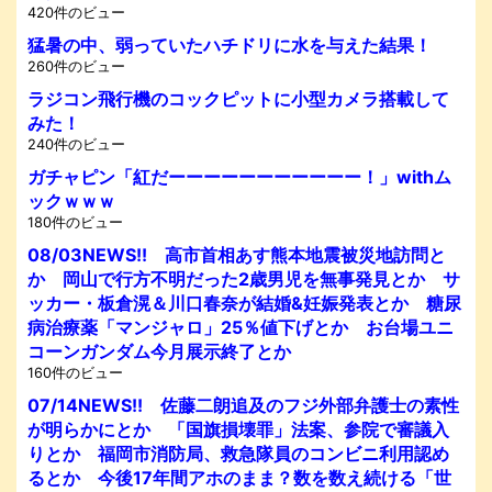
420件のビュー
猛暑の中、弱っていたハチドリに水を与えた結果！
260件のビュー
ラジコン飛行機のコックピットに小型カメラ搭載して
みた！
240件のビュー
ガチャピン「紅だーーーーーーーーーーー！」withム
ックｗｗｗ
180件のビュー
08/03NEWS!! 高市首相あす熊本地震被災地訪問と
か 岡山で行方不明だった2歳男児を無事発見とか サ
ッカー・板倉滉＆川口春奈が結婚&妊娠発表とか 糖尿
病治療薬「マンジャロ」25％値下げとか お台場ユニ
コーンガンダム今月展示終了とか
160件のビュー
07/14NEWS!! 佐藤二朗追及のフジ外部弁護士の素性
が明らかにとか 「国旗損壊罪」法案、参院で審議入
りとか 福岡市消防局、救急隊員のコンビニ利用認め
るとか 今後17年間アホのまま？数を数え続ける「世