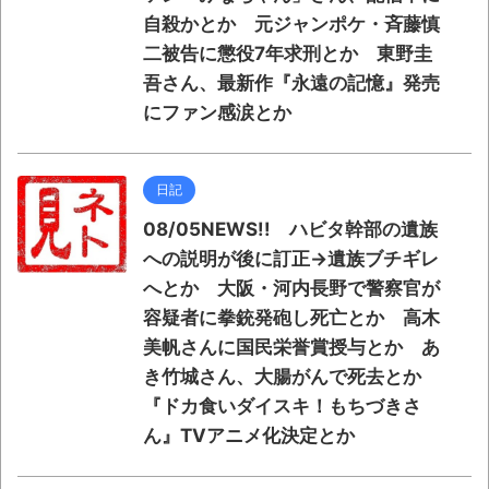
自殺かとか 元ジャンポケ・斉藤慎
二被告に懲役7年求刑とか 東野圭
吾さん、最新作『永遠の記憶』発売
にファン感涙とか
日記
08/05NEWS!! ハビタ幹部の遺族
への説明が後に訂正→遺族ブチギレ
へとか 大阪・河内長野で警察官が
容疑者に拳銃発砲し死亡とか 高木
美帆さんに国民栄誉賞授与とか あ
き竹城さん、大腸がんで死去とか
『ドカ食いダイスキ！もちづきさ
ん』TVアニメ化決定とか