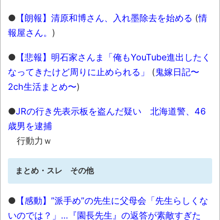
●
【朗報】清原和博さん、入れ墨除去を始める
(
情
報屋さん。
)
●
【悲報】明石家さんま「俺もYouTube進出したく
なってきたけど周りに止められる」
(
鬼嫁日記〜
2ch生活まとめ〜
)
●
JRの行き先表示板を盗んだ疑い 北海道警、46
歳男を逮捕
行動力ｗ
まとめ・スレ その他
●
【感動】”派手め”の先生に父母会「先生らしくな
いのでは？」…『園長先生』の返答が素敵すぎた