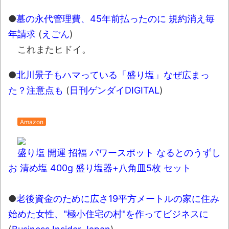
独学で挑んだ2026年二級建築士学科試験結
●
墓の永代管理費、45年前払ったのに 規約消え毎
果速報（仮）
年請求
(
えごん
)
体験談：仕事で同じビルの中に入っている
これまたヒドイ。
グループ会社の嫁子 [ほのぼの]
●
北川景子もハマっている「盛り塩」なぜ広まっ
葉月つばさちゃん、昔から見てるんだけど
た？注意点も
(
日刊ゲンダイDIGITAL
)
かなりお姉さんになったね
壊れたエアコンと歌えないボク
Amazon
バージョンアップ情報更新 AOMEI
Backupper Standard 8.3.0 などバージョンア
盛り塩 開運 招福 パワースポット なるとのうずし
ップ
お 清め塩 400g 盛り塩器+八角皿5枚 セット
高嶋ちさ子、ダウン症の姉が暴行事件！事
件の一部始終と衝撃の結末
●
老後資金のために広さ19平方メートルの家に住み
【呆然】北海道旅行ワイ「ウニイクラ丼特
始めた女性、"極小住宅の村"を作ってビジネスに
盛で食うぞ！！！うおおおおおおお