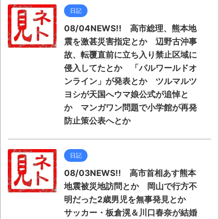
日記
08/04NEWS!! 高市総理、熊本地
震を激甚災害指定とか 辺野古沖事
故、転覆直前に立ち入り禁止区域に
侵入してたとか 「パルワールドオ
ンライン」が発表とか ツルマルツ
ヨシが天国へウマ娘公式が追悼と
か マンガワン問題で小学館が再発
防止策公表へとか
日記
08/03NEWS!! 高市首相あす熊本
地震被災地訪問とか 岡山で行方不
明だった2歳男児を無事発見とか
サッカー・板倉滉＆川口春奈が結婚