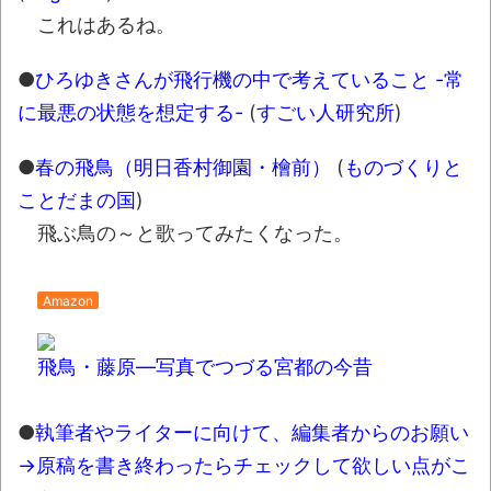
TBS「マツコの知らない世界」スタグル特
これはあるね。
集でほとんど紹介されなかったJリーグ…なら
ば自分たちで紹介だ！
●
ひろゆきさんが飛行機の中で考えていること -常
時代の流れ
に最悪の状態を想定する-
(
すごい人研究所
)
【衝撃】道志村の骨や服、沢の上流から流
●
春の飛鳥（明日香村御園・檜前）
(
ものづくりと
されてきた可能性・・・・・・・・・
ことだまの国
)
オーストラリアの男性飛行家 太平洋横断
飛ぶ鳥の～と歌ってみたくなった。
飛行
【中国】パトカーの前で好演技www当たり
Amazon
屋やお煽り運転など盛りだくさん
「ム、ムリです・・・」メガネ美人ナース
飛鳥・藤原―写真でつづる宮都の今昔
に入院中のオレのオナサポ懇願したら・・・
「ム、ムリです・・・」メガネ美人ナース
●
執筆者やライターに向けて、編集者からのお願い
に入院中のオレのオナサポ懇願したら・・・
→原稿を書き終わったらチェックして欲しい点がこ