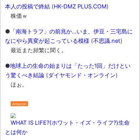
新選組、「いのちの党」に改名とか 「週刊少
本人の投稿で終結
(
HK-DMZ PLUS.COM
)
年ジャンプ」発行部数が初の100万部割れと
株価ｗ
か 「プチプチ」川上産業が「プチプチ株式会
●
「南海トラフ」の前兆か…いま、伊豆・三宅島に
社」に社名変更とか
NEW!
なにやら異変が起こっている模様
(
不思議.net
)
「これで11万取られたの!?」あるX民が玄関
最近また頻繁に聞く。
ドアノブの修理を頼んだら…とんでもない事に
なった
●
地球上の生命の始まりは「たった1回」だけとい
【07日の新刊】「魔女と傭兵 9」「転生
う驚くべき結論
(
ダイヤモンド・オンライン
)
したら第七王子だったので、気ままに魔術を極
ほぉ。
めます 24」「ポンコツ魔王の田舎暮らし 6」
Amazon
「題名のない音楽会」ゲーム音楽批判から
36年 ～因果な逆転劇～
WHAT IS LIFE?(ホワット・イズ・ライフ?)生命
50歳になりました
とは何か
凡庸な悪