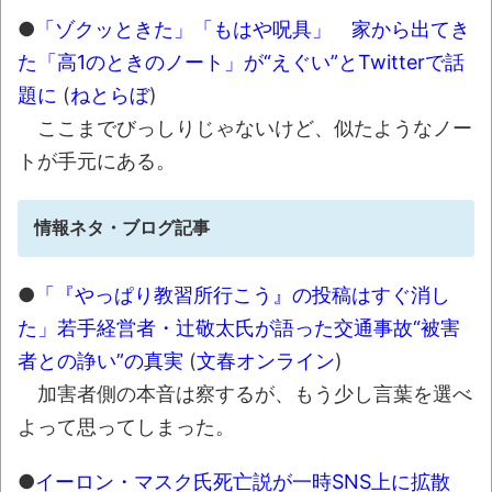
携帯代７万払えなくて詰みそうなんだがど
●
「ゾクッときた」「もはや呪具」 家から出てき
うすれば……
NEW!
た「高1のときのノート」が“えぐい”とTwitterで話
【通報】停車中の車に追突してきた自転車
題に
(
ねとらぼ
)
キッズ、とんでもない一言を吐いて逃走ｗｗｗ
ここまでびっしりじゃないけど、似たようなノー
ｗ
NEW!
トが手元にある。
【速報】れいわ新選組、新たな党名は「い
のちの党」 略称は「いのち」
NEW!
情報ネタ・ブログ記事
「住信SBI」が「ドコモの銀行」に変わって
うんざりしてるやつｗｗｗｗｗｗｗ
NEW!
●
「『やっぱり教習所行こう』の投稿はすぐ消し
【動画】ロシアの空挺兵、パラシュートが
た」若手経営者・辻敬太氏が語った交通事故“被害
開かずに墜落してしまう。
NEW!
者との諍い”の真実
(
文春オンライン
)
【動画】熊本地震発生時の手術室の様子が
加害者側の本音は察するが、もう少し言葉を選べ
公開される
NEW!
よって思ってしまった。
08/07NEWS!! 男女同室で「着替えられな
●
イーロン・マスク氏死亡説が一時SNS上に拡散
い」雑魚寝も…避難所めぐる格差とか れいわ