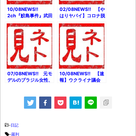
10/08NEWS!!
02/08NEWS!! 【や
2ch『鮫島事件』武田
はりヤバイ】コロナ脱
玲奈主演で映画化と
毛なんと6割以上が改
か PlayStation®5
善なしとか 【朗報】
分解映像とか 学術会
ハンターハンター再ア
議「推薦に基づき全員
ニメ化へwとか 833
を任命」政府資料が存
枚481時間。超大作パ
在とか
ラパラ漫画を描く動画
とか
07/08NEWS!! 元モ
10/08NEWS!! 【速
デルのブラジル女性、
報】ウクライナ議会
ロシアのミサイル攻撃
「北方領土は日本のも
で戦死とか 森友問題
の!!」とか 安倍晋三
の新たな物証発見と
秘蔵写真集(Amazon
か 【悲報】辻元清美
初回完全限定特典つ
さん、生卵投げ込み騒
き）発売決定とか ド
動で自作自演を疑われ
クターペッパーの歴史
てしまうとか
とか
-
日記
-
羅列