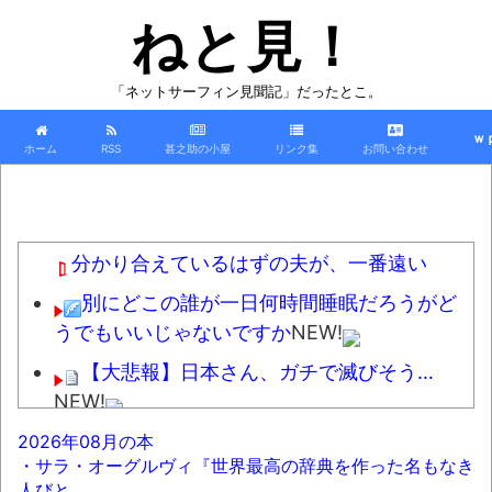
ねと見！
「ネットサーフィン見聞記」だったとこ。
ｗ
ホーム
RSS
甚之助の小屋
リンク集
お問い合わせ
分かり合えているはずの夫が、一番遠い
別にどこの誰が一日何時間睡眠だろうがど
うでもいいじゃないですか
NEW!
【大悲報】日本さん、ガチで滅びそう…
NEW!
『灼熱カバディ』全31巻すべて「50％ポイ
2026年08月の本
・サラ・オーグルヴィ『世界最高の辞典を作った名もなき
ント還元」セール！10,801円分返ってくる！あ
人びと