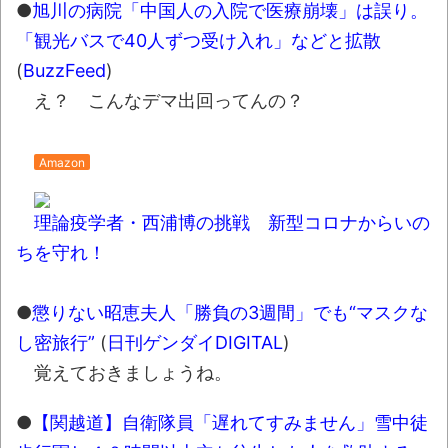
画」批判相次ぐとか 【甲子園】有明、被災
●
旭川の病院「中国人の入院で医療崩壊」は誤り。
地・熊本に届ける劇的逆転勝利とか KDDI、
「観光バスで40人ずつ受け入れ」などと拡散
楽天へのローミングを9月末終了とか ニンテ
(
BuzzFeed
)
ンドーミュージアム、公式ページ以外で購入し
え？ こんなデマ出回ってんの？
たチケットは無効にとか
NEW!
【動画】ロシア軍のドローンをネット発射
Amazon
装置で撃墜するウクライナ。
「ぞわっとした…」カルディで売っているコ
理論疫学者・西浦博の挑戦 新型コロナからいの
ーヒーのパッケージが“一瞬怖い”と話題に
ちを守れ！
wwww
「天才か」いや変態です、宝鐘マリンの
●
懲りない昭恵夫人「勝負の3週間」でも“マスクな
ルアーを作ってタコを釣り上げた動画が葛飾北
し密旅行”
(
日刊ゲンダイDIGITAL
)
斎も大喜びの構図過ぎておもろい件ほか、8月
覚えておきましょうね。
08日の新着CGまとめ
8月26日にリメイク完結編「FF7リベレーシ
●
【関越道】自衛隊員「遅れてすみません」雪中徒
ョン」の新映像が公開！欧州gamescom 2026