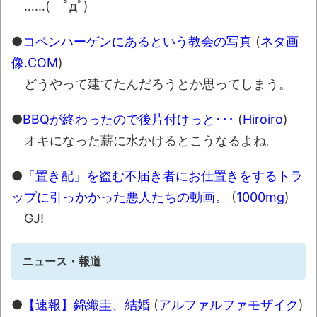
……( ﾟдﾟ)
●
コペンハーゲンにあるという教会の写真
(
ネタ画
像.COM
)
どうやって建てたんだろうとか思ってしまう。
●
BBQが終わったので後片付けっと･･･
(
Hiroiro
)
オキになった薪に水かけるとこうなるよね。
●
「置き配」を盗む不届き者にお仕置きをするトラ
ップに引っかかった悪人たちの動画。
(
1000mg
)
GJ!
ニュース・報道
●
【速報】錦織圭、結婚
(
アルファルファモザイク
)