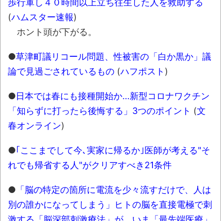
歩行軍し４０時間以上立ち往生した人を救助する
にて
(
ハムスター速報
)
レトロパソコンの雑誌掲載プログラムリス
ホント頭が下がる。
トを打ち込んだゲームプレイ動画で当時が懐か
しい。
●
草津町議リコール問題、性被害の「白か黒か」議
論で見過ごされているもの
(
ハフポスト
)
「題名のない音楽会」ゲーム音楽批判から
36年 ～因果な逆転劇～
●
日本では春にも接種開始か…新型コロナワクチン
凡庸な悪
「知らずに打ったら後悔する」3つのポイント
(
文
お前らの身体の悩み教えてくれ
春オンライン
)
「アメリカのヤンキーがアジア人にケンカ
●
｢ここまでして今､実家に帰るか｣医師が考える"そ
を売った結果ｗｗｗ」 ほか
れでも帰省する人"がクリアすべき21条件
【読書感想】山野辺太郎『いつか深い穴に
落ちるまで』
●
「脳の特定の箇所に電流を少々流すだけで、人は
映画ちいかわ観に行ったので感想を書きま
別の誰かになってしまう」ヒトの脳を直接電極で刺
す(若干ネタバレあり) 26/07/25
激する「脳深部刺激療法」が、いま「最先端医療」