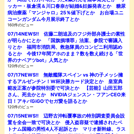
ッカー・板倉滉＆川口春奈が結婚&妊娠発表とか 糖尿
病治療薬「マンジャロ」25％値下げとか お台場ユニ
コーンガンダム今月展示終了とか
160件のビュー
07/14NEWS!! 佐藤二朗追及のフジ外部弁護士の素性
が明らかにとか 「国旗損壊罪」法案、参院で審議入
りとか 福岡市消防局、救急隊員のコンビニ利用認め
るとか 今後17年間アホのまま？数を数え続ける「世
界のナベアツbot」人気とか
120件のビュー
07/17NEWS!! 無敵艦隊スペイン vs 神の子メッシ擁
するアルゼンチン！W杯決勝カード決定とか 皇室典
範改正案が参院特別委で可決とか 【芸能】山田五郎
さん、死去かとか NVIDIAジェンスン・フアンCEO来
日！アキバGiGOでセガ愛を語るとか
120件のビュー
07/15NEWS!! 辺野古沖転覆事故の特別調査委員会設
置を全会一致で可決とか 侵入盗容疑で逮捕されたベ
トナム国籍の男性4人不起訴とか マリオ新幹線、ラス