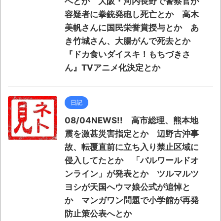
へとか 大阪・河内長野で警察官が
容疑者に拳銃発砲し死亡とか 高木
美帆さんに国民栄誉賞授与とか あ
き竹城さん、大腸がんで死去とか
『ドカ食いダイスキ！もちづきさ
ん』TVアニメ化決定とか
日記
08/04NEWS!! 高市総理、熊本地
震を激甚災害指定とか 辺野古沖事
故、転覆直前に立ち入り禁止区域に
侵入してたとか 「パルワールドオ
ンライン」が発表とか ツルマルツ
ヨシが天国へウマ娘公式が追悼と
か マンガワン問題で小学館が再発
防止策公表へとか