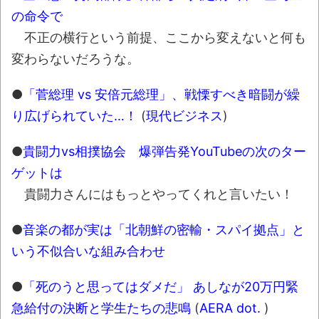
しい。
の命令で
積水ハウス「地面師に55億円騙し取られ
不正の横行という前提、ここから変えないと何も
た…」 ワイ「はえーかわいそう…会社滅茶苦茶
変わらないだろうな。
やろなぁ」
「これで11万取られたの!?」あるX民が玄関
●
「菅総理 vs 安倍元総理」、戦慄すべき暗闘が繰
ドアノブの修理を頼んだら…とんでもない事に
り広げられていた…！
(
現代ビジネス
)
なった
●
貴闘力vs相撲協会 爆弾告発YouTubeの次のター
「題名のない音楽会」ゲーム音楽批判から
ゲットは
36年 ～因果な逆転劇～
貴闘力さんにはもっとやってくれと言いたい！
50歳になりました
凡庸な悪
●
音楽の都が実は「北朝鮮の密輸・スパイ拠点」と
いう不似合いな組み合わせ
お前らの身体の悩み教えてくれ
『FF15』が発売10周年！ノクティスフィギ
●
「死のうと思ってはダメだ」 あしなが20万円緊
ュアなどが当たる記念くじが登場です
急給付の決断と学生たちの悲鳴
(
AERA dot.
)