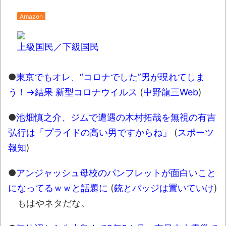
Amazon
上級国民／下級国民
●
東京でもオレ、“コロナでした”男が現れてしま
う！→結果 新型コロナウイルス
(
中野龍三Web
)
●
池畑慎之介、ジムで遭遇の木村拓哉を無視の有吉
弘行は「プライドの高い男ですからね」
(
スポーツ
報知
)
●
アンジャッシュ母校のパンフレットが面白いこと
になってるｗｗと話題に
(
銃とバッジは置いていけ
)
もはやネタだな。