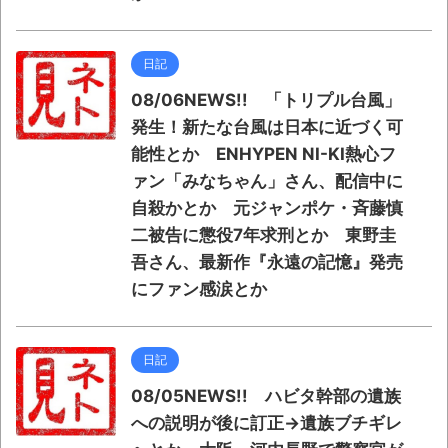
日記
08/06NEWS!! 「トリプル台風」
発生！新たな台風は日本に近づく可
能性とか ENHYPEN NI-KI熱心フ
ァン「みなちゃん」さん、配信中に
自殺かとか 元ジャンポケ・斉藤慎
二被告に懲役7年求刑とか 東野圭
吾さん、最新作『永遠の記憶』発売
にファン感涙とか
日記
08/05NEWS!! ハビタ幹部の遺族
への説明が後に訂正→遺族ブチギレ