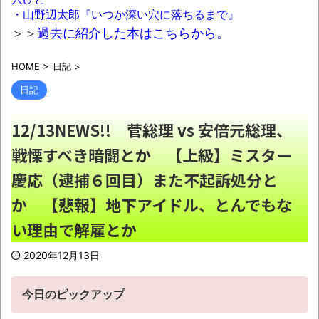
日本「輸入に頼りまくりです」高市「円安
・山野辺太郎『いつか深い穴に落ちるまで』
ホクホク！ホクホクゥ！」←
NEW!
＞＞
過去に紹介した本はこちらから。
【終わり】ガチの国税職員さん、税務調査
HOME
>
日記
>
で詐欺を行い〇億だまし取る
NEW!
日記
【画像】ジャンポケ斎藤「性行為の許諾は
取ったことありません」
NEW!
12/13NEWS!! 菅総理 vs 安倍元総理、
「オッス！はるかちゃん」全巻99円、
戦慄すべき暗闘とか 【上級】ミスター
「拳闘暗黒伝セスタス」全巻70％オフほか【新
慶応（逮捕６回目）また不起訴処分と
着Kindleセール 8月07日まとめ】
NEW!
か 【悲報】地下アイドル、とんでもな
メルカリでいいねだけ押して全く購入しな
い理由で解雇とか
いやつの正体
NEW!
【動画】よく助けられたな。岐阜の川で外
2020年12月13日
国人が溺れてしまう事故。
NEW!
今日のピックアップ
懲役7年を求刑 元ジャンポケ・斉藤被告か