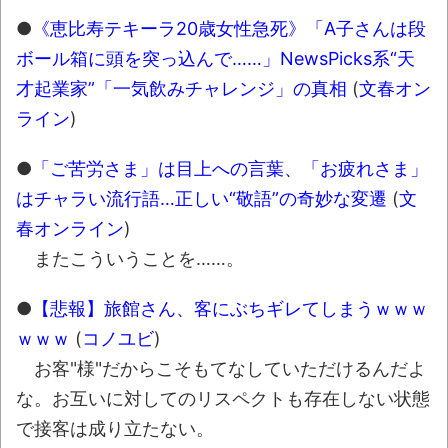
●
《恵比寿テキーラ20歳女性急死》「A子さんは段
壊れたエアコンと歌えないボク
ボール箱に頭を突っ込んで……」NewsPicks系“天
バージョンアップ情報更新 AOMEI
才起業家”「一気飲みチャレンジ」の真相
(
文春オン
Backupper Standard 8.3.0 などバージョンア
ライン
)
ップ
高嶋ちさ子、ダウン症の姉が暴行事件！事
●
「ご苦労さま」は目上への言葉、「お疲れさま」
件の一部始終と衝撃の結末
はチャラい流行語…正しい“敬語”の奇妙な変遷
(
文
【呆然】北海道旅行ワイ「ウニイクラ丼特
春オンライン
)
盛で食うぞ！！！うおおおおおおお
またこういうことを……。
お！！！！！」→結
果･････････････････････････････
●
【悲報】旅館さん、客にぶちギレてしまうｗｗｗ
ｗｗｗ
(
コノユビ
)
【動画】カニ、ちょっかい出してきた陰に
ブチギレ
お客"様"だからこそもてなしていただけるんだよ
な。お互いに対してのリスペクトも存在しない状態
長野県のなめこのデカさが規格外だったｗ
で接客は成り立たない。
ｗ