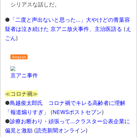
みんななんだかんだ言ってお金持ってんじ
シリアスな話しだ。
ゃん
●
「二度と声出ないと思った…」大やけどの青葉容
「アメリカのヤンキーがアジア人にケンカ
を売った結果ｗｗｗ」 ほか
疑者は泣き続けた 京アニ放火事件、主治医語る
(
え
ごん
)
【読書感想】山野辺太郎『いつか深い穴に
落ちるまで』
Amazon
映画ちいかわ観に行ったので感想を書きま
す(若干ネタバレあり) 26/07/25
京アニ事件
マケイン9巻＆アニメ公式ガイド感想
独学で挑んだ2026年二級建築士学科試験結
≪コロナ禍≫
果速報（仮）
●
鳥越俊太郎氏 コロナ禍でキレる高齢者に理解
体験談：仕事で同じビルの中に入っている
「報道煽りすぎ」
(
NEWSポストセブン
)
グループ会社の嫁子 [ほのぼの]
●
診療お断わり・頑張って…クラスター公表企業に
葉月つばさちゃん、昔から見てるんだけど
偏見と激励
(
読売新聞オンライン
)
かなりお姉さんになったね