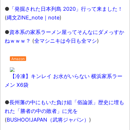
新装版「ご冗談でしょう、ファインマンさ
●
「発掘された日本列島 2020」行って来ました！
ん（上）（下）」発売
(
縄文ZINE_note｜note
)
【画像】整形で2400万円超えの美女、水着
グラビアに挑戦
●
資本系の家系ラーメン屋ってそんなにダメっすか
ねｗｗｗ？
(
全マシニキは今日も全マシ
)
歴ログは10周年ですがnoteに引っ越します
Amazon
進撃の巨人シーズン7 ファイナルシーズンの
感想
【冷凍】キンレイ お水がいらない 横浜家系ラー
TBS「マツコの知らない世界」スタグル特
メン X6袋
集でほとんど紹介されなかったJリーグ…なら
ば自分たちで紹介だ！
●
長州藩の中にもいた負け組「俗論派」歴史に埋も
時代の流れ
れた「勝者の中の敗者」に光を
【衝撃】道志村の骨や服、沢の上流から流
(
BUSHOO!JAPAN（武将ジャパン）
)
されてきた可能性・・・・・・・・・