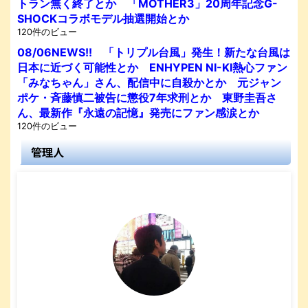
トラン無く終了とか 「MOTHER3」20周年記念G-
SHOCKコラボモデル抽選開始とか
120件のビュー
08/06NEWS!! 「トリプル台風」発生！新たな台風は
日本に近づく可能性とか ENHYPEN NI-KI熱心ファン
「みなちゃん」さん、配信中に自殺かとか 元ジャン
ポケ・斉藤慎二被告に懲役7年求刑とか 東野圭吾さ
ん、最新作『永遠の記憶』発売にファン感涙とか
120件のビュー
管理人