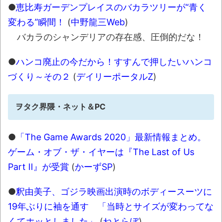
オーストラリアの男性飛行家 太平洋横断
●
恵比寿ガーデンプレイスのバカラツリーが“青く
飛行
変わる”瞬間！
(
中野龍三Web
)
【中国】パトカーの前で好演技www当たり
バカラのシャンデリアの存在感、圧倒的だな！
屋やお煽り運転など盛りだくさん
●
ハンコ廃止の今だから！すすんで押したいハンコ
「ム、ムリです・・・」メガネ美人ナース
づくり～その２
(
デイリーポータルZ
)
に入院中のオレのオナサポ懇願したら・・・
「ム、ムリです・・・」メガネ美人ナース
ヲタク界隈・ネット＆PC
に入院中のオレのオナサポ懇願したら・・・
ナチスドイツは何故バルバロッサ作戦とか
●
「The Game Awards 2020」最新情報まとめ。
いう無茶に踏み切ってしまったのか
ゲーム・オブ・ザ・イヤーは『The Last of Us
ブログお引越しのお知らせ
Part II』が受賞
(
かーずSP
)
まるで親子のような子猫とシェパード
●
釈由美子、ゴジラ映画出演時のボディースーツに
【極画像】名古屋の地下鉄
19年ぶりに袖を通す 「当時とサイズが変わってな
wwwwwwwwwwww
くてホッとしました」
(
ねとらぼ
)