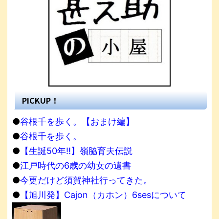
PICKUP！
●
谷根千を歩く。【おまけ編】
●
谷根千を歩く。
●
【生誕50年!!】嶺脇育夫伝説
●
江戸時代の6歳の幼女の遺書
●
今更だけど須賀神社行ってきた。
●
【旭川発】Cajon（カホン）6sesについて