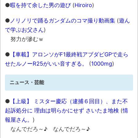
●
暇を持て余した男の遊び
(
Hiroiro
)
●
ノリノリで踊るガンダムのコマ撮り動画集
(
遊ん
で学ぶお父さん
)
努力が滲むｗ
●
【車載】アロンソがF1最終戦アブダビGPで走ら
せたルノーR25がいい音すぎる。
(
1000mg
)
ニュース・芸能
●
【上級】 ミスター慶応（逮捕６回目）、また不
起訴処分に 理由は明らかにせず さいたま地検
(
情
報屋さん。
)
なんでだろ～♪ なんでだろ～♪