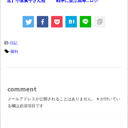
念】小室眞子さん祖
戦争に並ぶ屈辱…ロシ
父、生前の言葉がヤバ
ア国営TV「歴史的敗
過ぎとか 紅白歌合戦
戦」とか バンクシー
にも「LGBTQ」
がウクライナ入りか？
「SDGs」の波とか
廃墟に作品とか 遂に
岡田結実が兄のとんで
日本でも『ステマ』規
もエピソード暴露とか
制へ！！とか
-
日記
-
羅列
comment
メールアドレスが公開されることはありません。
※
が付いてい
る欄は必須項目です