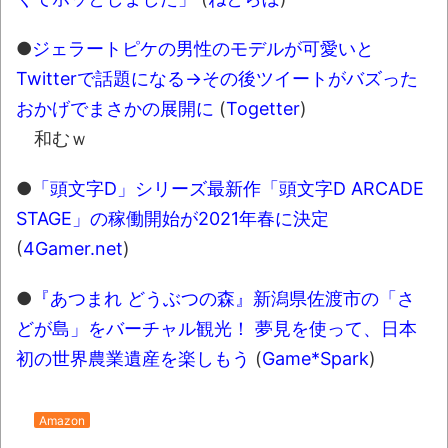
全方位青い芝包囲網すぎて色々見失う、新
しい仕事観
●
ジェラートピケの男性のモデルが可愛いと
見ていると！悲しくなってしまう猫の画像
Twitterで話題になる→その後ツイートがバズった
の数々！！
おかげでまさかの展開に
(
Togetter
)
和むｗ
Powered by livedoor 相互RSS
●
「頭文字D」シリーズ最新作「頭文字D ARCADE
STAGE」の稼働開始が2021年春に決定
(
4Gamer.net
)
●
『あつまれ どうぶつの森』新潟県佐渡市の「さ
どが島」をバーチャル観光！ 夢見を使って、日本
初の世界農業遺産を楽しもう
(
Game*Spark
)
Amazon