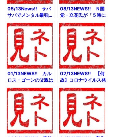
05/13News!! サバ
08/13NEWS!! Ｎ国
サバでメンタル最強…
党・立花氏が「５時に
橋本環奈の知られざる
夢中！」のマツコへ突
素顔とか 元警察官が
撃とか 【C97】冬
語る交通違反取り締ま
コミのジャンルコード
り時の言い訳・言い逃
一覧とか 京アニ犠牲
れベスト5とか
者実名公表の決定権は
事実上警察にとか
01/13NEWS!! カル
02/13NEWS!! 【何
ロス・ゴーンの父親は
故】コロナウイルス発
死刑判決を受けていた
生源の武漢で温度が急
とか 【悲報】飯塚幸
上昇中とか 【緊急速
三さまフライデーされ
報】電通ヤバい事態に
る SMAPに12人時
ｗとか インフルエン
代があった！？とか
ザによる死亡数の推移
とか