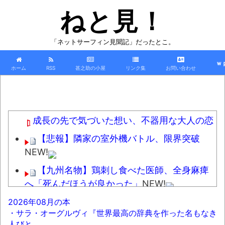
ねと見！
「ネットサーフィン見聞記」だったとこ。
ｗ
ホーム
RSS
甚之助の小屋
リンク集
お問い合わせ
成長の先で気づいた想い、不器用な大人の恋
【悲報】隣家の室外機バトル、限界突破
NEW!
【九州名物】鶏刺し食べた医師、全身麻痺
へ「死んだほうが良かった」
NEW!
れいわ新選組、ついに解体ｗｗｗｗｗｗｗ
2026年08月の本
・サラ・オーグルヴィ『世界最高の辞典を作った名もなき
NEW!
人びと