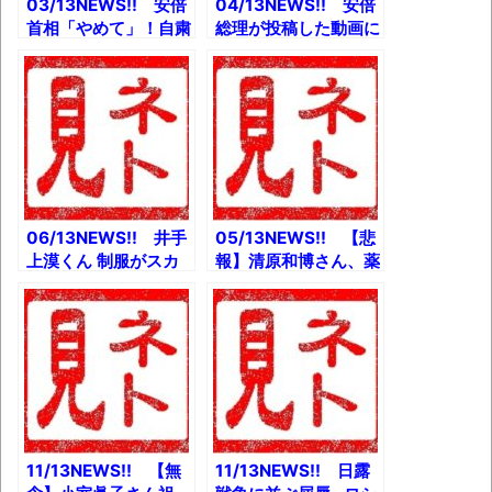
03/13NEWS!! 安倍
04/13NEWS!! 安倍
首相「やめて」！自粛
総理が投稿した動画に
要請の陰で夫人が旅行
対して、星野源さんが
計画とか ガンダムと
政治的な関与を否定と
シャアザクを乗せた宇
か 担当者も驚き、志
宙船打ち上げ成功とか
村けん「徹子の部屋」
出演経験なしとか
06/13NEWS!! 井手
05/13NEWS!! 【悲
上漠くん 制服がスカ
報】清原和博さん、薬
ートになるとか 【朗
物病院入りとか 巨大
報】ダライ・ラマ14
ニシキヘビ14日に捜
世、85歳の誕生日に
索打ち切りへとか オ
デビューアルバムを発
リンピック開催派完全
表とか 農水省が九州
論破ガイドとか
を全力PRした動画が
話題ｗとか
11/13NEWS!! 【無
11/13NEWS!! 日露