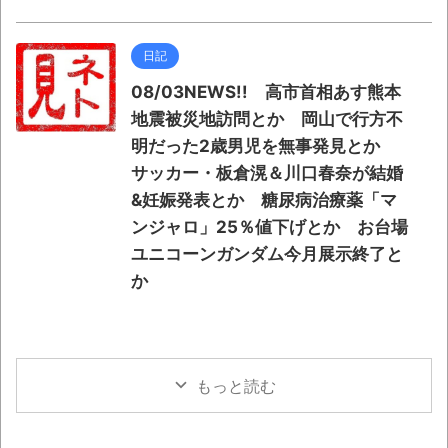
日記
08/03NEWS!! 高市首相あす熊本
地震被災地訪問とか 岡山で行方不
明だった2歳男児を無事発見とか
サッカー・板倉滉＆川口春奈が結婚
&妊娠発表とか 糖尿病治療薬「マ
ンジャロ」25％値下げとか お台場
ユニコーンガンダム今月展示終了と
か
もっと読む