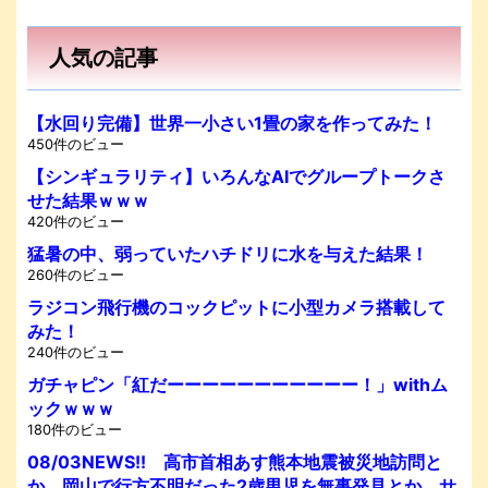
人気の記事
【水回り完備】世界一小さい1畳の家を作ってみた！
450件のビュー
【シンギュラリティ】いろんなAIでグループトークさ
せた結果ｗｗｗ
420件のビュー
猛暑の中、弱っていたハチドリに水を与えた結果！
260件のビュー
ラジコン飛行機のコックピットに小型カメラ搭載して
みた！
240件のビュー
ガチャピン「紅だーーーーーーーーーーー！」withム
ックｗｗｗ
180件のビュー
08/03NEWS!! 高市首相あす熊本地震被災地訪問と
か 岡山で行方不明だった2歳男児を無事発見とか サ