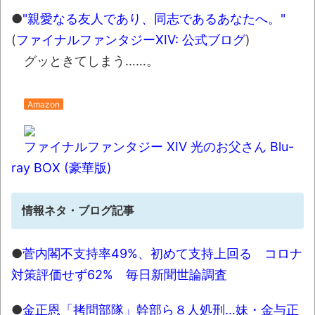
ら性的暴行被害の女性「安心して眠りたい」
●
"親愛なる友人であり、同志であるあなたへ。"
NEW!
(
ファイナルファンタジーXIV: 公式ブログ
)
【衝撃】50代女性、京大病院で脳腫瘍手術
グッときてしまう……。
→“腫瘍の無い部位”を摘出 2度「腫瘍ではな
い」と出るも続行、脳幹損傷で“植物状態”に
NEW!
Amazon
「これでよく走れるな…」あるX民が撮影し
たトラックの荷物の積み方が激ヤバだと話題に
ファイナルファンタジー XIV 光のお父さん Blu-
NEW!
ray BOX (豪華版)
北海道江別大学生殺人事件、主犯格の川口
被告(19)に無期懲役の判決
NEW!
情報ネタ・ブログ記事
ウード&ギターで奏でるFF5「古代図書
館」！
NEW!
●
菅内閣不支持率49%、初めて支持上回る コロナ
対策評価せず62% 毎日新聞世論調査
レトロパソコンの雑誌掲載プログラムリス
トを打ち込んだゲームプレイ動画で当時が懐か
●
金正恩「拷問部隊」幹部ら８人処刑…妹・金与正