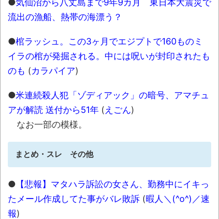
●
気仙沼から八丈島まで9年9カ月 東日本大震災で
流出の漁船、熱帯の海漂う？
●
棺ラッシュ。この3ヶ月でエジプトで160ものミ
イラの棺が発掘される。中には呪いが封印されたも
のも
(
カラパイア
)
●
米連続殺人犯「ゾディアック」の暗号、アマチュ
アが解読 送付から51年
(
えごん
)
なお一部の模様。
まとめ・スレ その他
●
【悲報】マタハラ訴訟の女さん、勤務中にイキっ
たメール作成してた事がバレ敗訴
(
暇人＼(^o^)／速
報
)