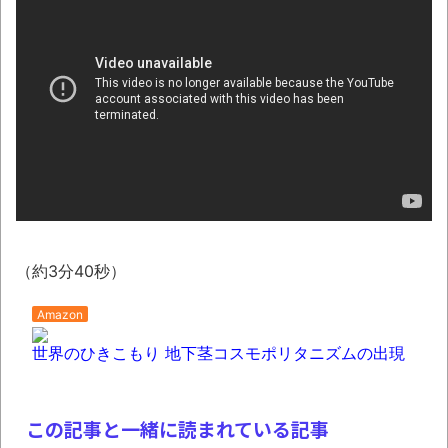
50％オフほか【新着Kindleセール 8月09日ま
とめ】
NEW!
琵琶湖三市同時花火大会、開催中止を発
表 場所時刻不明・許可なし・交通整理なし・
市が関与否定
NEW!
【相撲】日本で唯一！「鬢付け油」をつく
る職人の世界！
NEW!
翻訳によると「怒った子どもが我慢に我慢
して放った究極の技 これだけは使いたくなか
（約3分40秒）
ったのに・・・」とのこと。
Amazon
わずか３センチ！ 極小カブトムシ発見
世界のひきこもり 地下茎コスモポリタニズムの出現
まっぷたつに…日本レトロゲーム協会がゲー
ムソフトCDの劣化について問題提起 他
別にどこの誰が一日何時間睡眠だろうがど
この記事と一緒に読まれている記事