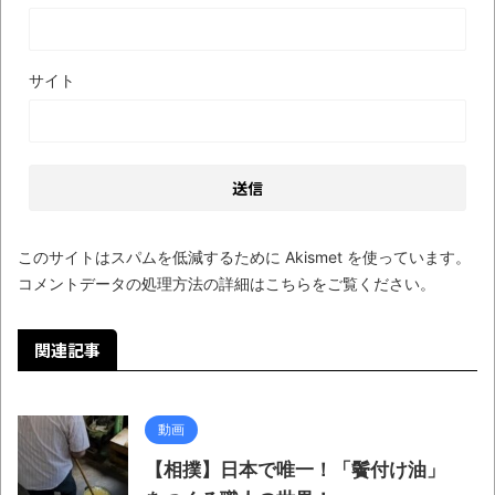
ブログお引越しのお知らせ
まるで親子のような子猫とシェパード
サイト
【極画像】名古屋の地下鉄
wwwwwwwwwwww
全方位青い芝包囲網すぎて色々見失う、新
しい仕事観
見ていると！悲しくなってしまう猫の画像
このサイトはスパムを低減するために Akismet を使っています。
の数々！！
コメントデータの処理方法の詳細はこちらをご覧ください
。
Powered by livedoor 相互RSS
関連記事
動画
【相撲】日本で唯一！「鬢付け油」