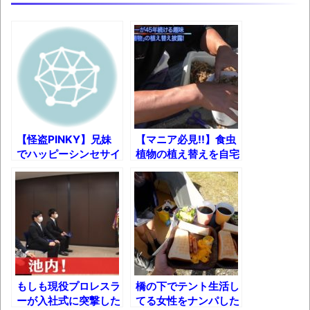
うでもいいじゃないですか
8月26日にリメイク完結編「FF7リベレーシ
ョン」の新映像が公開！欧州gamescom 2026
にて
凡庸な悪
お前らの身体の悩み教えてくれ
「アメリカのヤンキーがアジア人にケンカ
【怪盗PINKY】兄妹
【マニア必見!!】食虫
でハッピーシンセサイ
植物の植え替えを自宅
を売った結果ｗｗｗ」 ほか
ザ踊って“みたかっ
から紹介する獣神ライ
【読書感想】山野辺太郎『いつか深い穴に
た”ｗ
ガーがガチすぎる件ｗ
落ちるまで』
映画ちいかわ観に行ったので感想を書きま
す(若干ネタバレあり) 26/07/25
マケイン9巻＆アニメ公式ガイド感想
もしも現役プロレスラ
橋の下でテント生活し
独学で挑んだ2026年二級建築士学科試験結
ーが入社式に突撃した
てる女性をナンパした