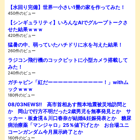
【水回り完備】世界一小さい1畳の家を作ってみた！
450件のビュー
【シンギュラリティ】いろんなAIでグループトークさ
せた結果ｗｗｗ
420件のビュー
猛暑の中、弱っていたハチドリに水を与えた結果！
260件のビュー
ラジコン飛行機のコックピットに小型カメラ搭載して
みた！
240件のビュー
ガチャピン「紅だーーーーーーーーーーー！」withム
ックｗｗｗ
180件のビュー
08/03NEWS!! 高市首相あす熊本地震被災地訪問と
か 岡山で行方不明だった2歳男児を無事発見とか サ
ッカー・板倉滉＆川口春奈が結婚&妊娠発表とか 糖尿
病治療薬「マンジャロ」25％値下げとか お台場ユニ
コーンガンダム今月展示終了とか
160件のビュー