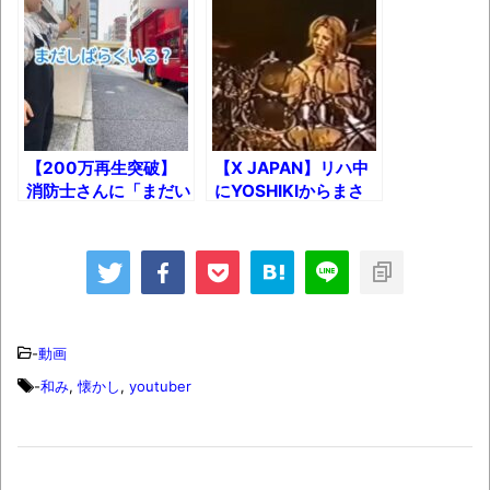
ク目】
州談義！
【動画】カニ、ちょっかい出してきた陰に
ブチギレ
長野県のなめこのデカさが規格外だったｗ
ｗ
新装版「ご冗談でしょう、ファインマンさ
【200万再生突破】
【X JAPAN】リハ中
消防士さんに「まだい
にYOSHIKIからまさ
ん（上）（下）」発売
る？」と言われた子ど
かの苦情ｗ
【画像】整形で2400万円超えの美女、水着
もが待っていた結果!!
グラビアに挑戦
歴ログは10周年ですがnoteに引っ越します
-
動画
進撃の巨人シーズン7 ファイナルシーズンの
-
和み
,
懐かし
,
youtuber
感想
TBS「マツコの知らない世界」スタグル特
集でほとんど紹介されなかったJリーグ…なら