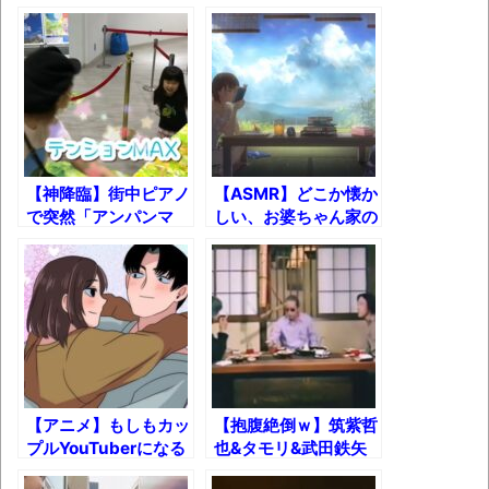
果速報（仮）
ら衝撃の結末が!!【新
ら夜明けのコーヒーが
日本プロレス】
飲めたw
体験談：仕事で同じビルの中に入っている
グループ会社の嫁子 [ほのぼの]
葉月つばさちゃん、昔から見てるんだけど
かなりお姉さんになったね
壊れたエアコンと歌えないボク
【神降臨】街中ピアノ
【ASMR】どこか懐か
で突然「アンパンマ
しい、お婆ちゃん家の
バージョンアップ情報更新 AOMEI
ン」弾いたら可愛すぎ
夏の昼下がり環境音
Backupper Standard 8.3.0 などバージョンア
る女の子キターーー
BGM
ップ
www
高嶋ちさ子、ダウン症の姉が暴行事件！事
件の一部始終と衝撃の結末
【呆然】北海道旅行ワイ「ウニイクラ丼特
盛で食うぞ！！！うおおおおおおお
【アニメ】もしもカッ
【抱腹絶倒ｗ】筑紫哲
お！！！！！」→結
プルYouTuberになる
也&タモリ&武田鉄矢
とどうなるのか？【ヤ
による九州人による九
果･････････････････････････････