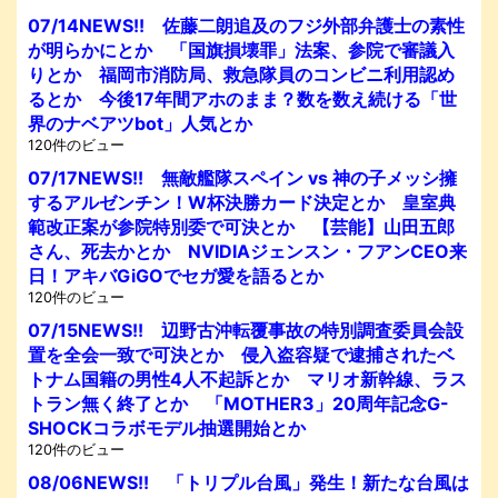
07/14NEWS!! 佐藤二朗追及のフジ外部弁護士の素性
が明らかにとか 「国旗損壊罪」法案、参院で審議入
りとか 福岡市消防局、救急隊員のコンビニ利用認め
るとか 今後17年間アホのまま？数を数え続ける「世
界のナベアツbot」人気とか
120件のビュー
07/17NEWS!! 無敵艦隊スペイン vs 神の子メッシ擁
するアルゼンチン！W杯決勝カード決定とか 皇室典
範改正案が参院特別委で可決とか 【芸能】山田五郎
さん、死去かとか NVIDIAジェンスン・フアンCEO来
日！アキバGiGOでセガ愛を語るとか
120件のビュー
07/15NEWS!! 辺野古沖転覆事故の特別調査委員会設
置を全会一致で可決とか 侵入盗容疑で逮捕されたベ
トナム国籍の男性4人不起訴とか マリオ新幹線、ラス
トラン無く終了とか 「MOTHER3」20周年記念G-
SHOCKコラボモデル抽選開始とか
120件のビュー
08/06NEWS!! 「トリプル台風」発生！新たな台風は