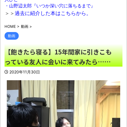
・山野辺太郎『いつか深い穴に落ちるまで』
【悲報】子持ちパパ「残念！実はゲイでし
＞＞
過去に紹介した本はこちらから。
たw」"既婚ゲイ"の被害、広がる……
NEW!
HOME
>
動画
>
【動画】バイクの少年を無理やり止めるパ
トカーが怖いｗｗｗｗ
NEW!
動画
ゴールデンボンバーのライブ中に突然、謎
【飽きたら寝る】15年間家に引きこも
の女性がカンペを持って、ステージ上に乱入！
っている友人に会いに来てみたら……
→演出かと思いきや、とんでもなくガチでやば
すぎる大事故に・・・
NEW!
2020年11月30日
【悲報】秋田県、オイルマネーが転がり込
んでガチで東北最強へｗｗｗｗｗ
NEW!
日本の給与やばすきだろ
NEW!
「絶対そのフォントじゃないだろ…」昭和の
新聞に掲載された女性誌の広告がホラーすぎる
ｗｗｗｗ
NEW!