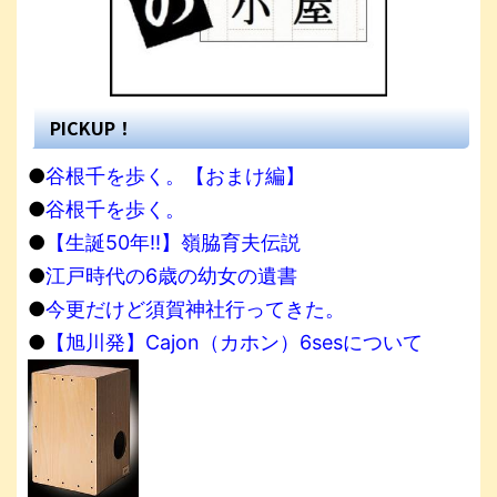
PICKUP！
●
谷根千を歩く。【おまけ編】
●
谷根千を歩く。
●
【生誕50年!!】嶺脇育夫伝説
●
江戸時代の6歳の幼女の遺書
●
今更だけど須賀神社行ってきた。
●
【旭川発】Cajon（カホン）6sesについて