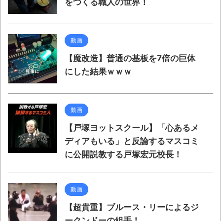
をつくる職人の世界！
動画
【魔改造】普通の基板を7倍の巨体
にした結果ｗｗｗ
動画
【戸塚ヨットスクール】「心あるメ
ディアもいる」と反論するマスコミ
に公開説教する戸塚宏元校長！
動画
【超貴重】ブルース・リーによるジ
ークンドーの組手！