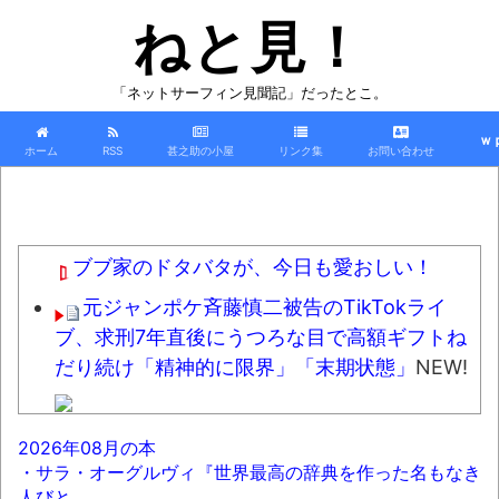
ねと見！
「ネットサーフィン見聞記」だったとこ。
ｗ
ホーム
RSS
甚之助の小屋
リンク集
お問い合わせ
ブブ家のドタバタが、今日も愛おしい！
元ジャンポケ斉藤慎二被告のTikTokライ
ブ、求刑7年直後にうつろな目で高額ギフトね
だり続け「精神的に限界」「末期状態」
NEW!
【特攻隊員の本音】「ああァ、だまされち
2026年08月の本
ゃった。今度生れる時はアメリカへ生れるぞ」
・サラ・オーグルヴィ『世界最高の辞典を作った名もなき
出撃前に残された若者たちの言葉
NEW!
人びと