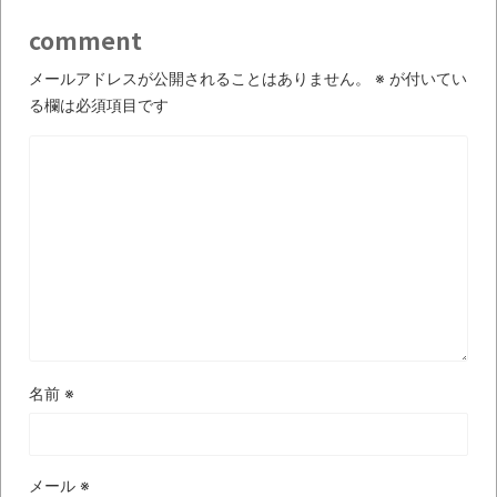
ば自分たちで紹介だ！
comment
時代の流れ
メールアドレスが公開されることはありません。
※
が付いてい
【衝撃】道志村の骨や服、沢の上流から流
る欄は必須項目です
されてきた可能性・・・・・・・・・
オーストラリアの男性飛行家 太平洋横断
飛行
【中国】パトカーの前で好演技www当たり
屋やお煽り運転など盛りだくさん
「ム、ムリです・・・」メガネ美人ナース
に入院中のオレのオナサポ懇願したら・・・
「ム、ムリです・・・」メガネ美人ナース
名前
※
に入院中のオレのオナサポ懇願したら・・・
ナチスドイツは何故バルバロッサ作戦とか
いう無茶に踏み切ってしまったのか
メール
※