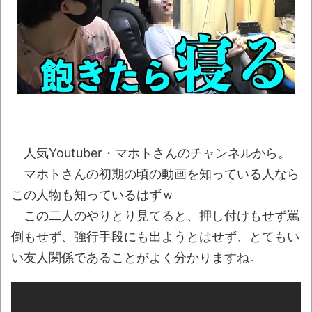
【衝撃】大分の海岸沿いにある「県道635号
線」は…海が荒れると地獄と化す
NEW!
【画像】覇権中華ソシャゲ「NTE」が凄す
ぎてなぜゲーム大国日本が作れなかったのかと
議論され始めるｗｗｗｗｗ
NEW!
【悲報】ワイ、年下後輩が他社の人間に俺
の名前を言う時に「呼び捨て」にするのが腹立
人気Youtuber・マホトさんのチャンネルから。
つ
NEW!
マホトさんの初期の頃の動画を知っている人なら
"テレビ大好き"高齢者の｢テレビ離れ｣が始ま
この人物も知っているはずｗ
った
NEW!
この二人のやりとり見てると、押し付けもせず罵
【朗報】秋田県、オイルマネーが転がり込
倒もせず、強行手段にも出ようとはせず、とてもい
んでガチで東北最強へｗｗｗｗｗｗｗｗｗｗｗ
い友人関係であることがよく分かりますね。
ｗ
NEW!
「妹は知っている 1」88円、「貞操逆転
世界」88円、「ポンコツ魔王の田舎暮らし」