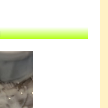
”を受けたｗｗｗｗ
NEW!
？
NEW!
ｗｗｗｗｗｗｗ
NEW!
】
る。
NEW!
9」ほか、最新巻も50％還元！【Amazonマンガ毎週末セ
と誹謗中傷され配信中に泣き出してしまう
これだけは使いたくなかったのに・・・」とのこと。
www
について問題提起 他
すか