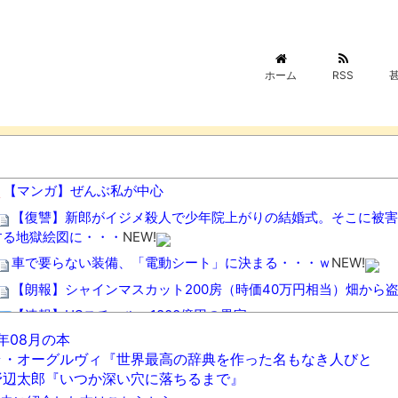
ホーム
RSS
【マンガ】ぜんぶ私が中心
【復讐】新郎がイジメ殺人で少年院上がりの結婚式。そこに被害
する地獄絵図に・・・
NEW!
車で要らない装備、「電動シート」に決まる・・・ｗ
NEW!
【朗報】シャインマスカット200房（時価40万円相当）畑から
【速報】USスチール、1800億円の黒字wwwwwwwwwwwwww
6年08月の本
【悲報】カルビーさん、白黒包装にした結果4週連続売上減
NEW
ラ・オーグルヴィ『世界最高の辞典を作った名もなき人びと
バーガーキング、超大型チーズバーガー発売。総カロリー約1656kc
野辺太郎『いつか深い穴に落ちるまで』
【悲報】高市首相、もはやマッサージを受けただけで叩かれてし