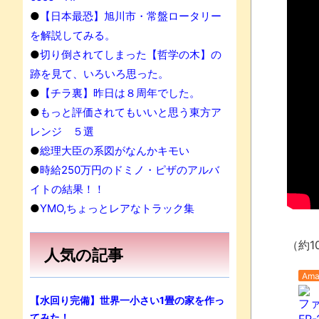
●
【日本最恐】旭川市・常盤ロータリー
を解説してみる。
●
切り倒されてしまった【哲学の木】の
跡を見て、いろいろ思った。
●
【チラ裏】昨日は８周年でした。
●
もっと評価されてもいいと思う東方ア
レンジ ５選
●
総理大臣の系図がなんかキモい
●
時給250万円のドミノ・ピザのアルバ
イトの結果！！
●
YMO,ちょっとレアなトラック集
（約1
人気の記事
Ama
【水回り完備】世界一小さい1畳の家を作っ
ファ
てみた！