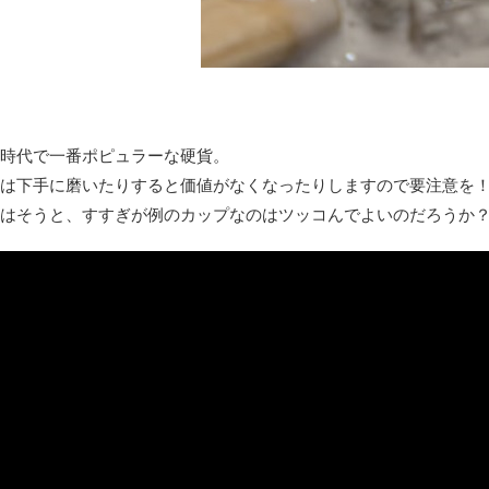
8月26日にリメイク完結編「FF7リベレーション」の新映像が公開！欧
凡庸な悪
お前らの身体の悩み教えてくれ
「アメリカのヤンキーがアジア人にケンカを売った結果ｗｗｗ」
【読書感想】山野辺太郎『いつか深い穴に落ちるまで』
時代で一番ポピュラーな硬貨。
映画ちいかわ観に行ったので感想を書きます(若干ネタバレあり) 26/
は下手に磨いたりすると価値がなくなったりしますので要注意を
マケイン9巻＆アニメ公式ガイド感想
はそうと、すすぎが例のカップなのはツッコんでよいのだろうか
独学で挑んだ2026年二級建築士学科試験結果速報（仮）
体験談：仕事で同じビルの中に入っているグループ会社の嫁子 [
葉月つばさちゃん、昔から見てるんだけどかなりお姉さんになっ
壊れたエアコンと歌えないボク
バージョンアップ情報更新 AOMEI Backupper Standard 8.3
高嶋ちさ子、ダウン症の姉が暴行事件！事件の一部始終と衝撃の
【呆然】北海道旅行ワイ「ウニイクラ丼特盛で食うぞ！！！うお
･････････････････････････････
【動画】カニ、ちょっかい出してきた陰にブチギレ