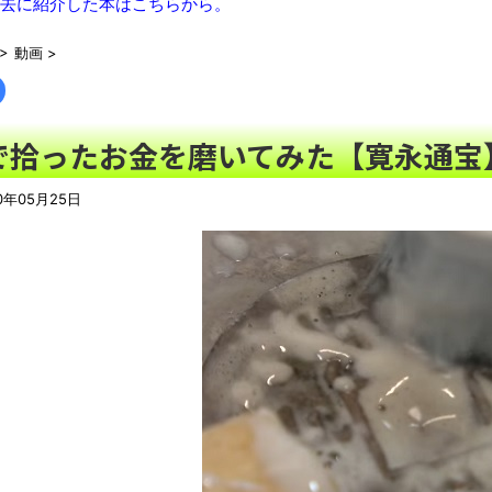
去に紹介した本はこちらから。
【魔改造】普通の基板を7倍の巨体にした結果ｗｗｗ
NEW!
>
動画
>
【動画】動物園のゾウを撮影していたら…とんでもない“ファンサ
マジでこれだけは日本製じゃないとダメな物 、ガチで何がある
【悲報】ワイド底辺、マックでガチのド底辺飯ｗｗｗｗｗｗｗｗ
で拾ったお金を磨いてみた【寛永通宝
【動画】急病人？横須賀の国道16号でおかしな事故が撮影され
シカ「全部喰った」 祭り中止
NEW!
0年05月25日
【最終日】「一勝千金 6」「MAJOR 2nd（32）」「球詠 1
ール アツいスポーツ漫画】
NEW!
【悲報】ショートスリーパー堀大輔さん、「寝た方がいい」など
翻訳によると「怒った子どもが我慢に我慢して放った究極の技 
わずか３センチ！ 極小カブトムシ発見
【衝撃】韓国で売っている目覚まし時計のデザインが悪夢すぎる
まっぷたつに…日本レトロゲーム協会がゲームソフトCDの劣化
別にどこの誰が一日何時間睡眠だろうがどうでもいいじゃないで