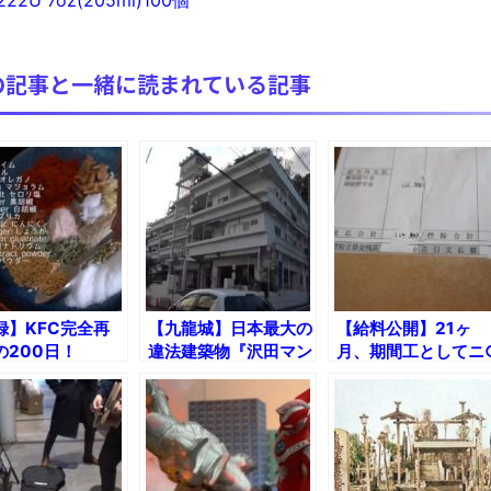
22U 7oz(205ml)100個
【極画像】名古屋の地下鉄wwwwwwwwwwww
全方位青い芝包囲網すぎて色々見失う、新しい仕事観
の記事と一緒に読まれている記事
見ていると！悲しくなってしまう猫の画像の数々！！
red by livedoor 相互RSS
録】KFC完全再
【九龍城】日本最大の
【給料公開】21ヶ
の200日！
違法建築物『沢田マン
月、期間工としてニ
ション』に泊まってみ
サンの工場で働いて
た！
た結果!!