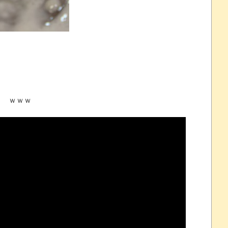
州gamescom 2026にて
 ほか
07/25
！
？ ｗｗｗ
ほのぼの]
たね
.0 などバージョンアップ
結末
おおおおおおお！！！！！」→結