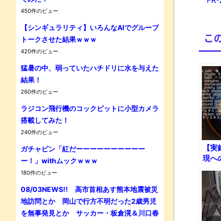
FR-2
450件のビュー
【シンギュラリティ】いろんなAIでグループ
こ
トークさせた結果ｗｗｗ
420件のビュー
Powe
猛暑の中、弱っていたハチドリに水を与えた
結果！
260件のビュー
ラジコン飛行機のコックピットに小型カメラ
搭載してみた！
240件のビュー
【実
ガチャピン「紅だーーーーーーーーーー
現へ
ー！」withムックｗｗｗ
180件のビュー
08/03NEWS!! 高市首相あす熊本地震被災
地訪問とか 岡山で行方不明だった2歳男児
を無事発見とか サッカー・板倉滉＆川口春