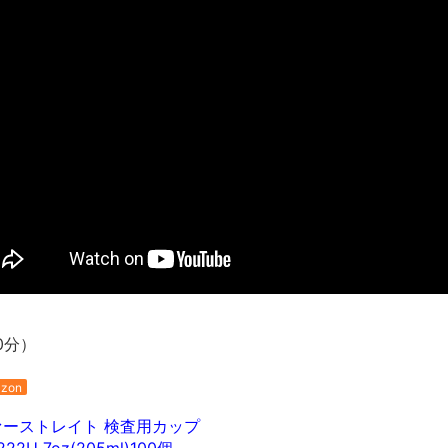
長野県のなめこのデカさが規格外だったｗｗ
新装版「ご冗談でしょう、ファインマンさん（上）（下）」発売
【画像】整形で2400万円超えの美女、水着グラビアに挑戦
歴ログは10周年ですがnoteに引っ越します
進撃の巨人シーズン7 ファイナルシーズンの感想
TBS「マツコの知らない世界」スタグル特集でほとんど紹介さ
時代の流れ
【衝撃】道志村の骨や服、沢の上流から流されてきた可能性・・
オーストラリアの男性飛行家 太平洋横断飛行
【中国】パトカーの前で好演技www当たり屋やお煽り運転など
「ム、ムリです・・・」メガネ美人ナースに入院中のオレのオナ
0分）
「ム、ムリです・・・」メガネ美人ナースに入院中のオレのオナ
ナチスドイツは何故バルバロッサ作戦とかいう無茶に踏み切って
zon
ブログお引越しのお知らせ
ーストレイト 検査用カップ
まるで親子のような子猫とシェパード