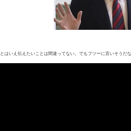
みんななんだかんだ言ってお金持ってんじゃん
「アメリカのヤンキーがアジア人にケンカを売った結果ｗｗｗ」
【読書感想】山野辺太郎『いつか深い穴に落ちるまで』
映画ちいかわ観に行ったので感想を書きます(若干ネタバレあり) 26/
マケイン9巻＆アニメ公式ガイド感想
独学で挑んだ2026年二級建築士学科試験結果速報（仮）
とはいえ伝えたいことは間違ってない。でもフツーに言いそうだ
体験談：仕事で同じビルの中に入っているグループ会社の嫁子 [
葉月つばさちゃん、昔から見てるんだけどかなりお姉さんになっ
壊れたエアコンと歌えないボク
バージョンアップ情報更新 AOMEI Backupper Standard 8.3
高嶋ちさ子、ダウン症の姉が暴行事件！事件の一部始終と衝撃の
【呆然】北海道旅行ワイ「ウニイクラ丼特盛で食うぞ！！！うお
･････････････････････････････
【動画】カニ、ちょっかい出してきた陰にブチギレ
長野県のなめこのデカさが規格外だったｗｗ