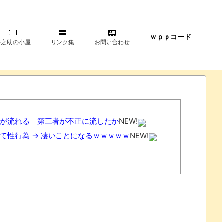
ｗｐｐコード
甚之助の小屋
リンク集
お問い合わせ
が流れる 第三者が不正に流したか
NEW!
て性行為 → 凄いことになるｗｗｗｗｗ
NEW!
ｗｗ
NEW!
!
ｗｗｗｗ
NEW!