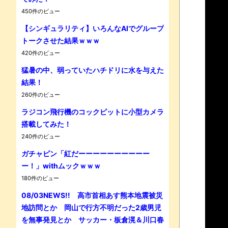
450件のビュー
【シンギュラリティ】いろんなAIでグループ
Powe
トークさせた結果ｗｗｗ
420件のビュー
猛暑の中、弱っていたハチドリに水を与えた
結果！
260件のビュー
ラジコン飛行機のコックピットに小型カメラ
搭載してみた！
240件のビュー
ガチャピン「紅だーーーーーーーーーー
ー！」withムックｗｗｗ
180件のビュー
08/03NEWS!! 高市首相あす熊本地震被災
地訪問とか 岡山で行方不明だった2歳男児
を無事発見とか サッカー・板倉滉＆川口春