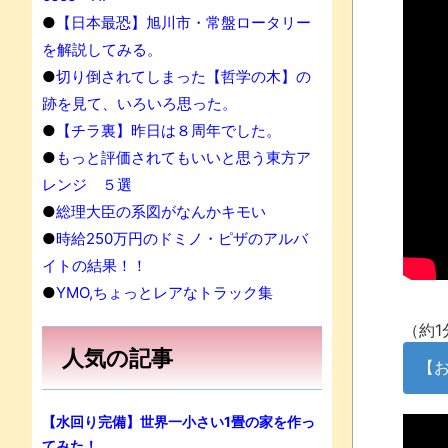
●
【日本最恐】旭川市・常盤ロータリー
を解説してみる。
●
切り倒されてしまった【哲学の木】の
跡を見て、いろいろ思った。
●
【チラ裏】昨日は８周年でした。
●
もっと評価されてもいいと思う東方ア
レンジ ５選
●
総理大臣の系図がなんかキモい
●
時給250万円のドミノ・ピザのアルバ
イトの結果！！
●
YMO,ちょっとレアなトラック集
（約1
人気の記事
【
【水回り完備】世界一小さい1畳の家を作っ
てみた！