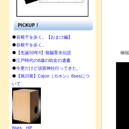
PICKUP！
●
谷根千を歩く。【おまけ編】
●
谷根千を歩く。
●
【生誕50年!!】嶺脇育夫伝説
極端
●
江戸時代の6歳の幼女の遺書
●
今更だけど須賀神社行ってきた。
●
【旭川発】Cajon（カホン）6sesにつ
いて
果
6ses HP