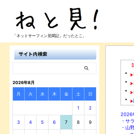
「ネットサーフィン見聞記」だったとこ。
サイト内検索
2026年8月
月
火
水
木
金
土
日
1
2
202
・サ
3
4
5
6
7
8
9
・山