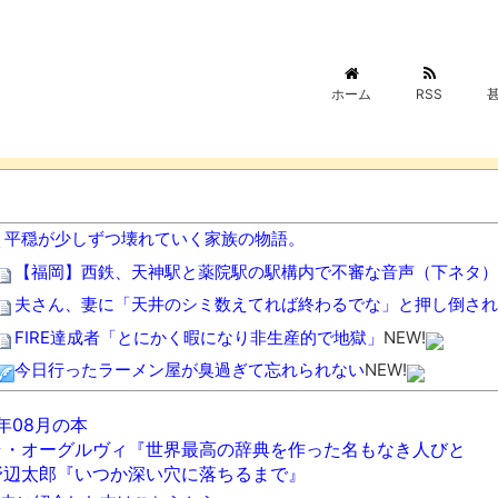
ホーム
RSS
平穏が少しずつ壊れていく家族の物語。
【福岡】西鉄、天神駅と薬院駅の駅構内で不審な音声（下ネタ）
夫さん、妻に「天井のシミ数えてれば終わるでな」と押し倒され
FIRE達成者「とにかく暇になり非生産的で地獄」
NEW!
今日行ったラーメン屋が臭過ぎて忘れられない
NEW!
【悲報】高市早苗に逆らった財務官僚、異例の左遷ｗｗｗｗｗｗ
6年08月の本
ワイの妻(35)、町内会の掃除から汗だくで帰宅ｗｗｗｗｗｗ
NEW
ラ・オーグルヴィ『世界最高の辞典を作った名もなき人びと
【画像】このボケて、破壊力ありすぎてクッソワロタｗｗｗｗｗ
野辺太郎『いつか深い穴に落ちるまで』