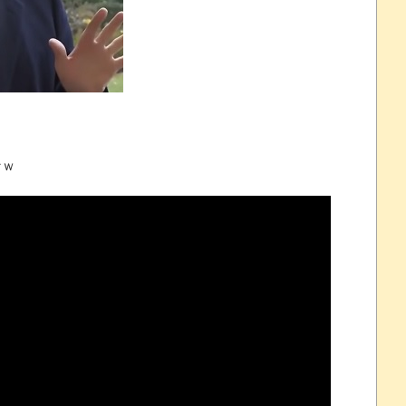
 ほか
07/25
なｗ
ほのぼの]
たね
.0 などバージョンアップ
結末
おおおおおおお！！！！！」→結