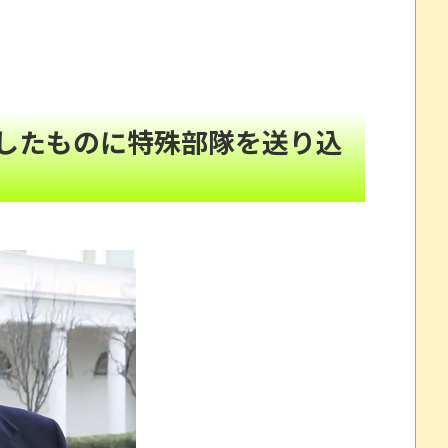
らず走るし流問題解決じゃね？」
NEW!
レコが（ノ∇`）
NEW!
れたキャラの目が死んでいると話題にｗｗ
NEW!
頼んだら…とんでもない事になった
NEW!
したものに特殊部隊を送り込
たので、気ままに魔術を極めます 24」「ポンコツ魔王
32歳女が逮捕
劇～
念くじが登場です