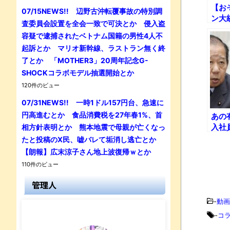
【お
07/15NEWS!! 辺野古沖転覆事故の特別調
ン大
査委員会設置を全会一致で可決とか 侵入盗
2』
容疑で逮捕されたベトナム国籍の男性4人不
のよ
起訴とか マリオ新幹線、ラストラン無く終
了とか 「MOTHER3」20周年記念G-
SHOCKコラボモデル抽選開始とか
120件のビュー
07/31NEWS!! 一時1ドル157円台、急速に
円高進むとか 食品消費税を27年春1%、首
あの
入社
相方針表明とか 熊本地震で母親が亡くなっ
たｗ
たと投稿のX民、嘘バレて垢消し逃亡とか
【朗報】広末涼子さん地上波復帰ｗとか
110件のビュー
管理人
-
動画
-
コ