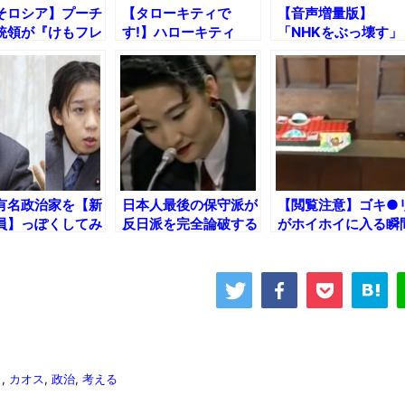
そロシア】プーチ
【タローキティで
【音声増量版】
統領が『けもフレ
す!】ハローキティ
「NHKをぶっ壊す」
にとうとう激おこ
SDGs応援に河野外務
で増える岡本ゆきの
うです……
大臣まさかの登場ｗ
有名政治家を【新
日本人最後の保守派が
【閲覧注意】ゴキ●
員】っぽくしてみ
反日派を完全論破する
がホイホイに入る瞬
瞬間
でサザエさんのED流
してみたｗ
ラ
,
カオス
,
政治
,
考える