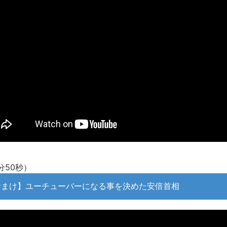
新装版「ご冗談でしょう、ファインマンさん（上）（下）」発売
【画像】整形で2400万円超えの美女、水着グラビアに挑戦
歴ログは10周年ですがnoteに引っ越します
進撃の巨人シーズン7 ファイナルシーズンの感想
TBS「マツコの知らない世界」スタグル特集でほとんど紹介さ
時代の流れ
【衝撃】道志村の骨や服、沢の上流から流されてきた可能性・・
オーストラリアの男性飛行家 太平洋横断飛行
【中国】パトカーの前で好演技www当たり屋やお煽り運転など
「ム、ムリです・・・」メガネ美人ナースに入院中のオレのオナ
「ム、ムリです・・・」メガネ美人ナースに入院中のオレのオナ
分50秒）
ナチスドイツは何故バルバロッサ作戦とかいう無茶に踏み切って
ブログお引越しのお知らせ
おまけ】ユーチューバーになる事を決めた安倍首相
まるで親子のような子猫とシェパード
【極画像】名古屋の地下鉄wwwwwwwwwwww