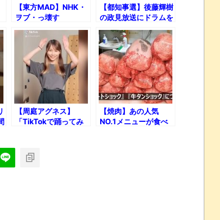
【東方MAD】NHK・
【都知事選】後藤輝樹
ヲブ・っ壊す
の政見放送にドラムを
ぶ
付けた結果!!
リ
【周庭アグネス】
【焼肉】あの人気
間
「TikTokで踊ってみ
NO.1メニューが食べ
た！」に挑戦してみた
られなくなる日が実は
ｗ
もうすぐそこまで来て
いる件！