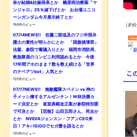
奈が結婚&妊娠発表とか 糖尿病治療薬「マ
ンジャロ」25％値下げとか お台場ユニコ
ーンガンダム今月展示終了とか
（約6
160件のビュー
07/14NEWS!! 佐藤二朗追及のフジ外部弁
Ama
護士の素性が明らかにとか 「国旗損壊罪」
法案、参院で審議入りとか 福岡市消防局、
「新
救急隊員のコンビニ利用認めるとか 今後
17年間アホのまま？数を数え続ける「世界
のナベアツbot」人気とか
こ
120件のビュー
07/17NEWS!! 無敵艦隊スペイン vs 神の
子メッシ擁するアルゼンチン！W杯決勝カ
ード決定とか 皇室典範改正案が参院特別委
で可決とか 【芸能】山田五郎さん、死去か
とか NVIDIAジェンスン・フアンCEO来
日！アキバGiGOでセガ愛を語るとか
120件のビュー