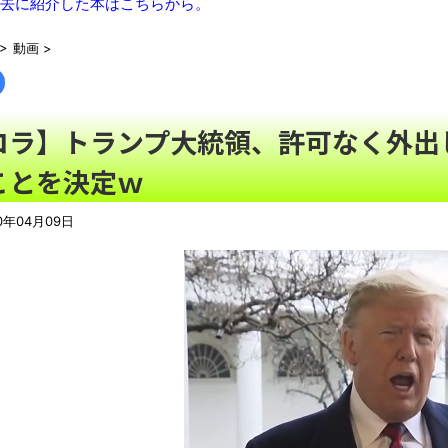
【有能】政府「トラックはサービスエリア利用有料化すればサボ
去に紹介した本はこちらから。
【描込】なんだよこの漫画ｗｗｗ【注意】
NEW!
>
動画
>
【動画】両方馬鹿（笑）ミニストップでトラックと衝突したドラ
【真顔】あるスーパーの「チャイルドシート付きカート」に描か
「これで11万取られたの!?」あるX民が玄関ドアノブの修理を
コラ】トランプ大統領、許可なく外出
【07日の新刊】「魔女と傭兵 9」「転生したら第七王子だっ
ことを決定ｗ
の田舎暮らし 6」
NEW!
【悲報】クロちゃん、まともになってしまう
NEW!
0年04月09日
【AI】ルイス・フロイスが歌う『日本史』
週間少年ジャンプのグッズ(43億円分)を注文してキャンセルした
「題名のない音楽会」ゲーム音楽批判から36年 ～因果な逆転
50歳になりました
凡庸な悪
ロープと滑車と犬マスクでエクストリーム変身。
お前らの身体の悩み教えてくれ
『FF15』が発売10周年！ノクティスフィギュアなどが当たる記